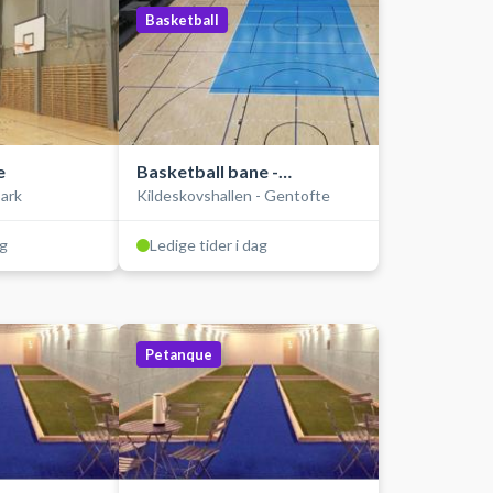
Basketball
e
Basketball bane -
ark
Kildeskovshallen - Gentofte
Opvisningsbanen
ag
Ledige tider i dag
Petanque