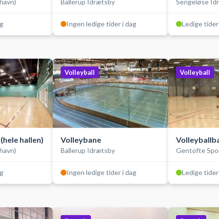
havn)
Ballerup Idrætsby
Sengeløse Id
ag
Ingen ledige tider i dag
Ledige tider
Volleyball
Volleyball
(hele hallen)
Volleybane
Volleyballb
havn)
Ballerup Idrætsby
Gentofte Spo
ag
Ingen ledige tider i dag
Ledige tider