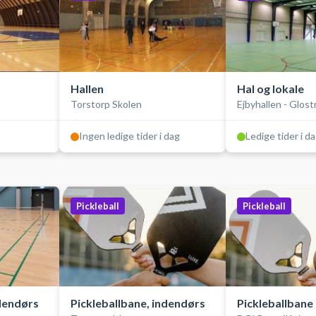
Hallen
Hal og lokale
Torstorp Skolen
Ejbyhallen - Glost
Ingen ledige tider i dag
Ledige tider i d
Pickleball
Pickleball
ndendørs
Pickleballbane, indendørs
Pickleballbane