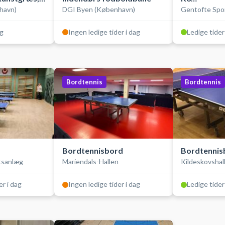
havn)
DGI Byen (København)
Gentofte Spo
Hockey-/fo
ag
Ingen ledige tider i dag
Ledige tider
Bordtennis
Bordtennis
Bordtennisbord
Bordtennis
tsanlæg
Mariendals-Hallen
Kildeskovshal
er i dag
Ingen ledige tider i dag
Ledige tider