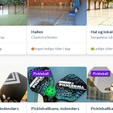
Hallen
Hal og lokal
rup
CharlotteSkolen
Sengeløse Id
ag
Ingen ledige tider i dag
Ledige tider
Pickleball
Pickleball
 indendørs
Pickleballbane, indendørs
Pickleballb