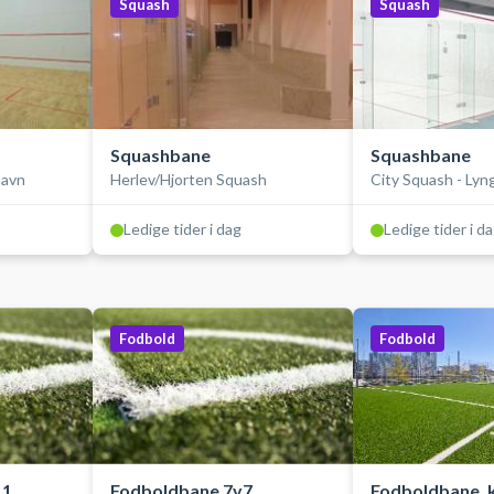
Squash
Squash
Squashbane
Squashbane
havn
Herlev/Hjorten Squash
City Squash - Lyn
Ledige tider i dag
Ledige tider i d
Fodbold
Fodbold
1,
Fodboldbane 7v7,
Fodboldbane, 