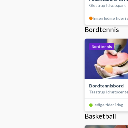
Glostrup Idrætspark
kunstgræs, ude
Ingen ledige tider i
Bordtennis
Bordtennis
Bordtennisbord
Taastrup Idrætscent
Ledige tider i dag
Basketball