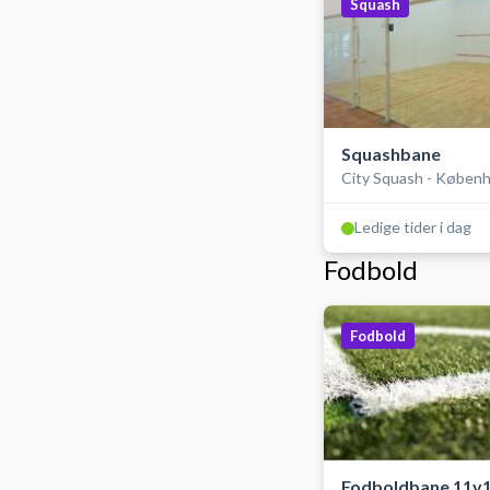
Squash
Squashbane
City Squash - Køben
Ledige tider i dag
Fodbold
Fodbold
Fodboldbane 11v1