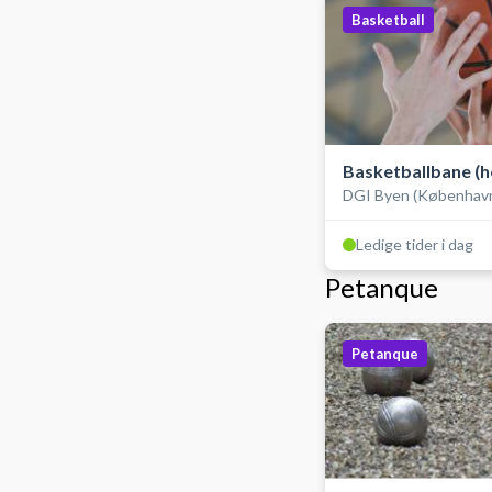
Basketball
Basketballbane (h
DGI Byen (Københav
hallen)
Ledige tider i dag
Petanque
Petanque