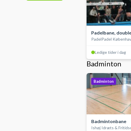
Padelbane, double
PadelPadel Københav
udendørs
Brøndby
Ledige tider i dag
Badminton
Badminton
Badmintonbane
Ishøj Idræts & Fritid