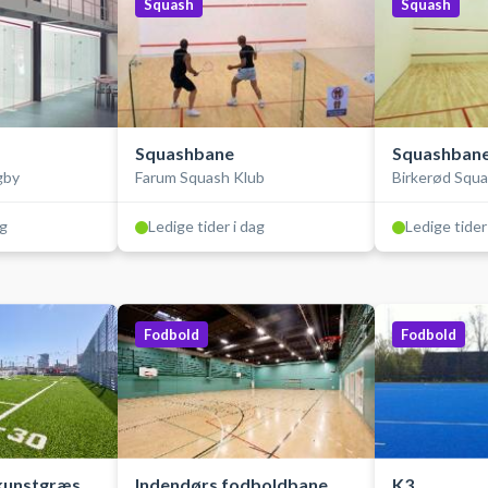
Squash
Squash
Squashbane
Squashban
gby
Farum Squash Klub
Birkerød Squa
ag
Ledige tider i dag
Ledige tider
Fodbold
Fodbold
kunstgræs,
Indendørs fodboldbane
K3