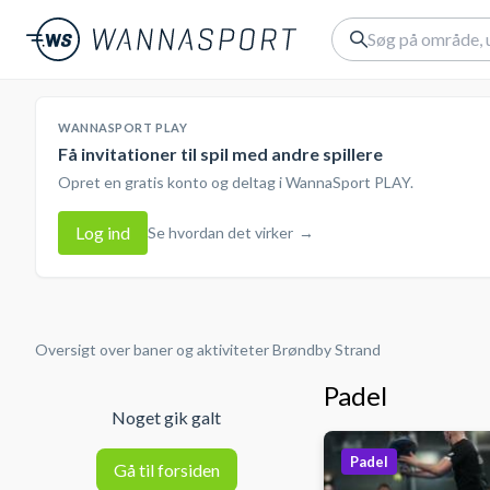
WANNASPORT PLAY
Få invitationer til spil med andre spillere
Opret en gratis konto og deltag i WannaSport PLAY.
Log ind
Se hvordan det virker
→
Oversigt over baner og aktiviteter
Brøndby Strand
Padel
Noget gik galt
Padel
Gå til forsiden