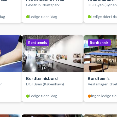
Glostrup Idrætspark
DGI Byen (Køben
kunstgræs, ude
udendørs
 dag
Ledige tider i dag
Ledige tider i d
Bordtennis
Bordtennis
Bordtennisbord
Bordtennis
er
DGI Byen (København)
Vestamager Idræ
Ledige tider i dag
Ingen ledige tid