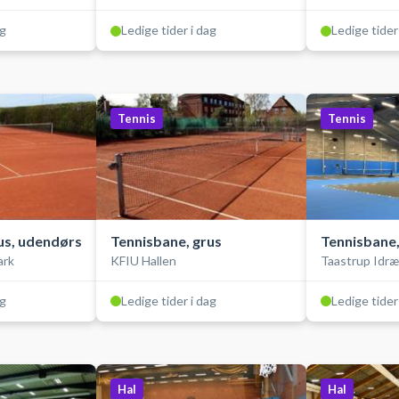
ag
Ledige tider i dag
Ledige tider
Tennis
Tennis
us, udendørs
Tennisbane, grus
Tennisbane,
ark
KFIU Hallen
Taastrup Idr
ag
Ledige tider i dag
Ledige tider
Hal
Hal