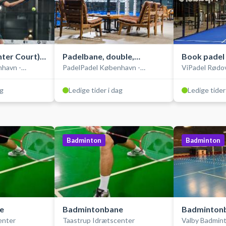
ter Court),
Padelbane, double,
Book padel 
havn -
PadelPadel København -
ViPadel Rødov
indendørs
single, ind
Brøndby
ag
Ledige tider i dag
Ledige tider
Badminton
Badminton
e
Badmintonbane
Badminton
enter
Taastrup Idrætscenter
Valby Badmin