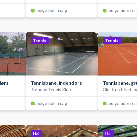
Ledige tider i dag
Ledige tider i d
Tennis
Tennis
dørs
Tennisbane, indendørs
Tennisbane, gr
Brøndby Tennis Klub
Glostrup Idrætsp
Ledige tider i dag
Ledige tider i d
Hal
Hal