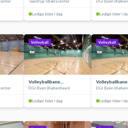
scenter
Taastrup Idrætscenter
DGI Byen (Køben
Ledige tider i dag
Ledige tider i d
Volleyball
Volleyball
Volleyballbane
Volleyballbane 
scenter
DGI Byen (København)
DGI Byen (Køben
(træningsbane)
Ledige tider i dag
Ledige tider i d