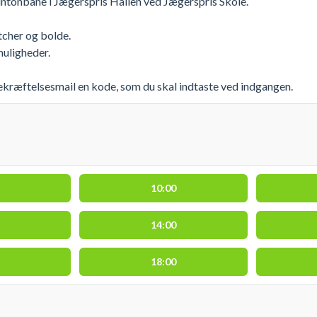
tonbane i Jægerspris Hallen ved Jægerspris Skole.
cher og bolde.
uligheder.
ekræftelsesmail en kode, som du skal indtaste ved indgangen.
10:00
14:00
18:00