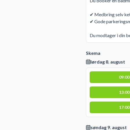
Du booker en badmin
✔ Medbring selv ket
✔ Gode parkeringsm
Du modtager i din b
Skema
lørdag 8. august
09:00
13:00
17:00
søndag 9. august