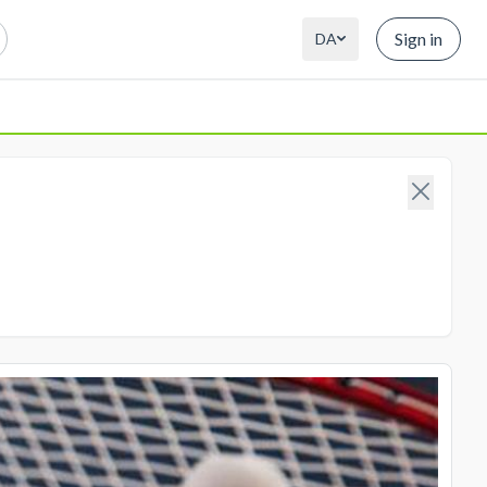
Sign in
DA