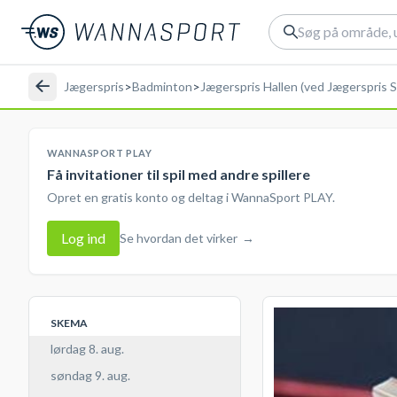
Jægerspris
>
Badminton
>
Jægerspris Hallen (ved Jægerspris S
WANNASPORT PLAY
Få invitationer til spil med andre spillere
Opret en gratis konto og deltag i WannaSport PLAY.
Log ind
Se hvordan det virker
→
SKEMA
lørdag 8. aug.
søndag 9. aug.