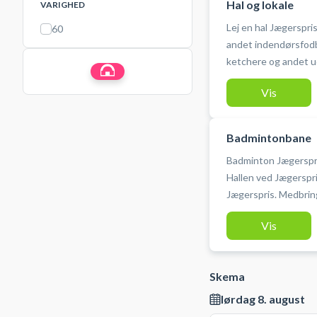
Hal og lokale
VARIGHED
Lej en hal Jægerspris
60
andet indendørsfodb
ketchere og andet ud
Sognehallen ligger v
Vis
Badmintonbane
Badminton Jægerspri
Hallen ved Jægerspri
Jægerspris. Medbring
parkeringsmulighede
Vis
Skema
lørdag 8. august