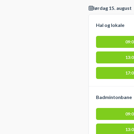
lørdag 15. august
Hal og lokale
09:
13:
17:
Badmintonbane
09:
13: