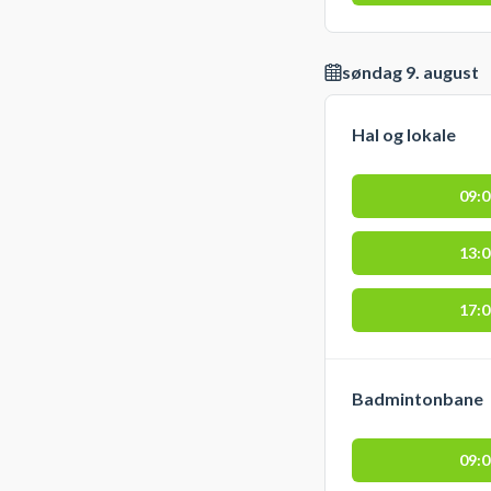
søndag 9. august
Hal og lokale
09:
13:
17:
Badmintonbane
09: