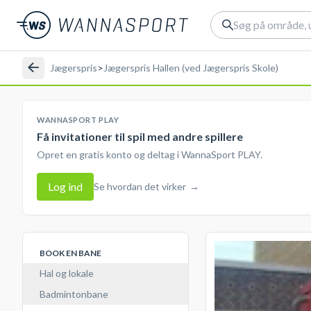
Jægerspris
>
Jægerspris Hallen (ved Jægerspris Skole)
WANNASPORT PLAY
Få invitationer til spil med andre spillere
Opret en gratis konto og deltag i WannaSport PLAY.
Log ind
Se hvordan det virker
→
BOOK EN BANE
Hal og lokale
Badmintonbane