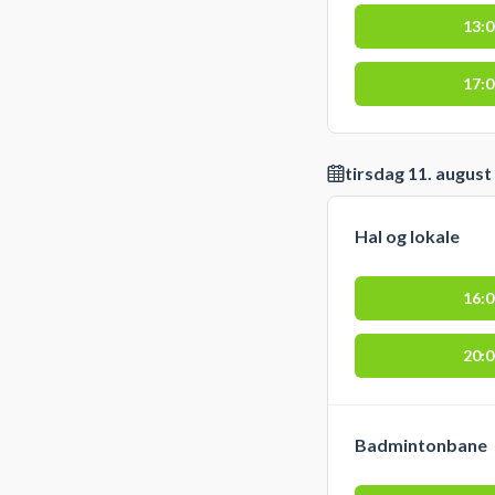
13:
17:
tirsdag 11. august
Hal og lokale
16:
20:
Badmintonbane