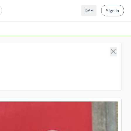
Sign in
DA