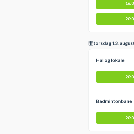
16:
20:
torsdag 13. augus
Hal og lokale
20:
Badmintonbane
20: