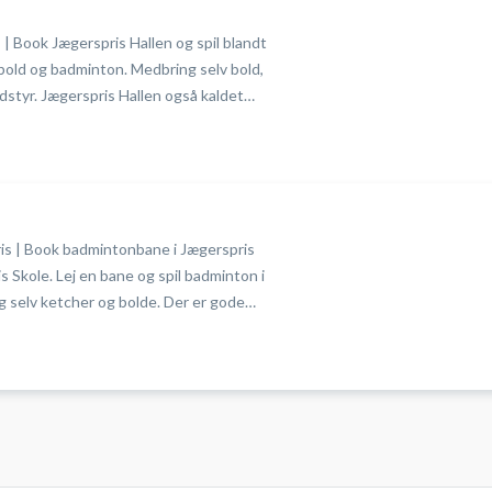
 | Book Jægerspris Hallen og spil blandt
old og badminton. Medbring selv bold,
styr. Jægerspris Hallen også kaldet
ed Jægerspris bibliotek.
s | Book badmintonbane i Jægerspris
s Skole. Lej en bane og spil badminton i
 selv ketcher og bolde. Der er gode
r.