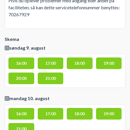
Hvis du oplever problemer med adgang eller andet på
faciliteten, så kan dette servicetelefonnummer benyttes:
70267929
Skema
søndag 9. august
16:00
17:00
18:00
19:00
20:00
21:00
mandag 10. august
16:00
17:00
18:00
19:00
21:00