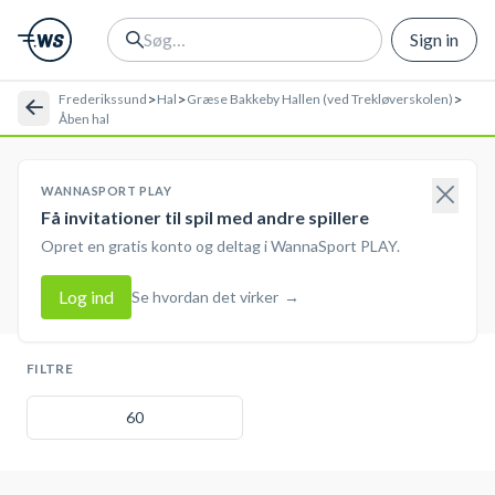
Sign in
>
>
>
Frederikssund
Hal
Græse Bakkeby Hallen (ved Trekløverskolen)
Åben hal
WANNASPORT PLAY
Få invitationer til spil med andre spillere
Opret en gratis konto og deltag i WannaSport PLAY.
Log ind
Se hvordan det virker
→
FILTRE
60