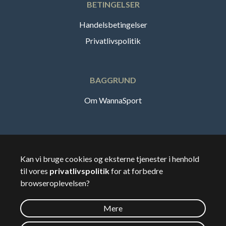
BETINGELSER
Handelsbetingelser
Privatlivspolitik
BAGGRUND
Om WannaSport
Dansk
Kan vi bruge cookies og eksterne tjenester i henhold
til vores
privatlivspolitik
for at forbedre
🇸🇪
Sverige
browseroplevelsen?
Mere
©
2026
Wannasport.dk