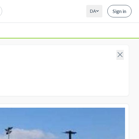
Sign in
DA