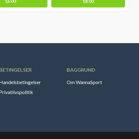
16:00
18:00
BETINGELSER
BAGGRUND
Handelsbetingelser
Om WannaSport
Privatlivspolitik