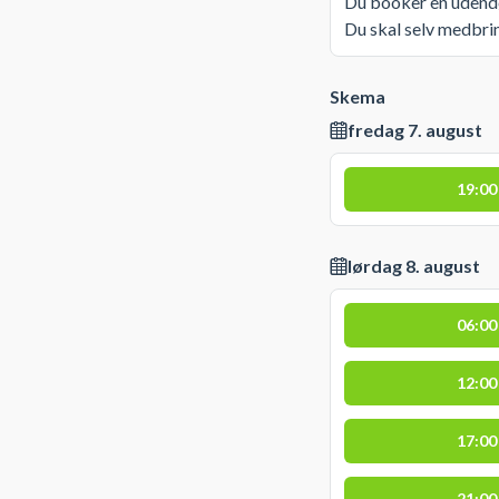
Du booker en udendø
Du skal selv medbri
Skema
fredag 7. august
19:00
lørdag 8. august
06:00
12:00
17:00
21:00