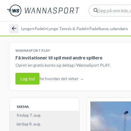
Lynge
>
Padel
>
Lynge Tennis & Padel
>
Padelbane, udendørs
WANNASPORT PLAY
Få invitationer til spil med andre spillere
Opret en gratis konto og deltag i WannaSport PLAY.
Log ind
Se hvordan det virker
→
SKEMA
fredag 7. aug.
lørdag 8. aug.