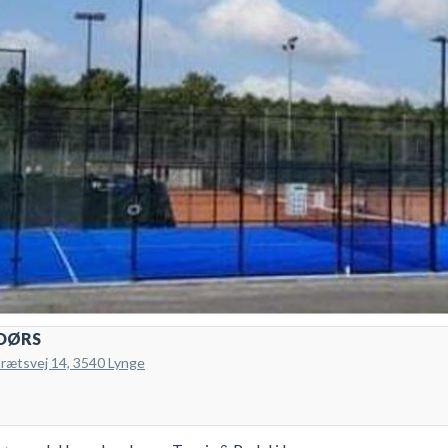
NDØRS
drætsvej 14, 3540 Lynge