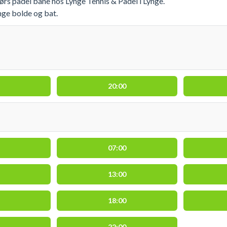
rs padel bane hos Lynge Tennis & Padel i Lynge.
nge bolde og bat.
20:00
07:00
13:00
18:00
22:00