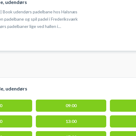
le, udendørs
 | Book udendørs padelbane hos Halsnæs
n padelbane og spil padel i Frederiksværk
ørs padelbaner lige ved hallen i
æs Padel har to double padel baner med lys.
ved padelbanerne på Sportsvej 5, 3300
værk Hallen. Halsnæs Padel i
er gratis låne bat og bolde ved booking af
.
le, udendørs
00
09:00
00
13:00