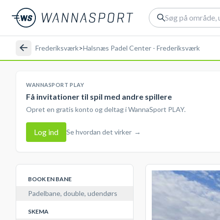
Frederiksværk
>
Halsnæs Padel Center - Frederiksværk
WANNASPORT PLAY
Få invitationer til spil med andre spillere
Opret en gratis konto og deltag i WannaSport PLAY.
Log ind
Se hvordan det virker
→
BOOK EN BANE
Padelbane, double, udendørs
SKEMA