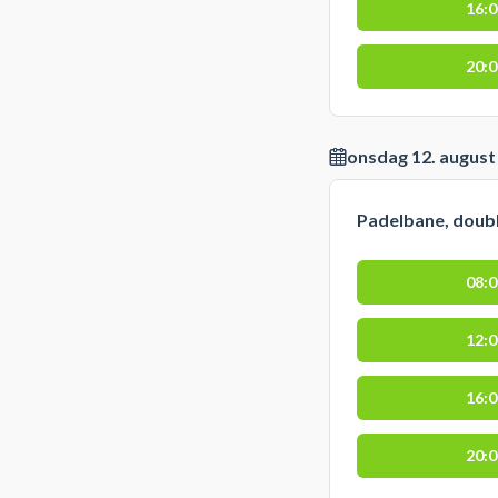
16:
20:
onsdag 12. august
Padelbane, doub
08:
12:
16:
20: