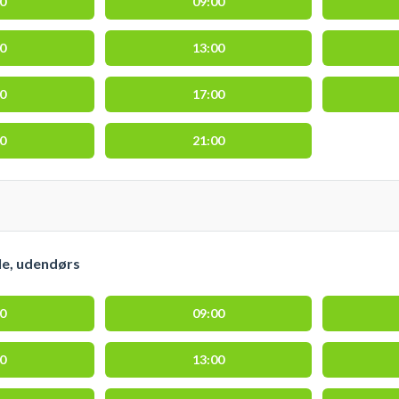
00
09:00
00
13:00
00
17:00
00
21:00
le, udendørs
00
09:00
00
13:00