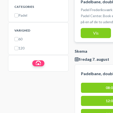
Padelbane, doub
CATEGORIES
Padel Frederiksværk
Padel
Padel Center. Book e
på en af de to udend
Frederiksværk. Halsn
VARIGHED
Vis
Parkering er gratis 
60
Frederiksværk ved Frederiks
Frederiksværk tilbyd
120
Skema
padel. Omklædning og toilet kan benyttes i Frederiksværk Hallen
ved booking af padel
fredag 7. august
Padelbane, doub
08:
12: