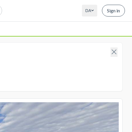
Sign in
DA