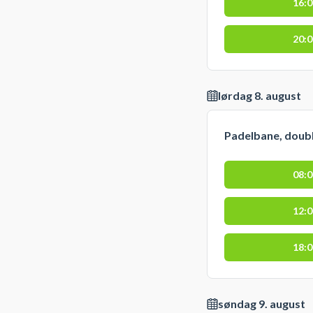
16:
20:
lørdag 8. august
Padelbane, doub
08:
12:
18:
søndag 9. august