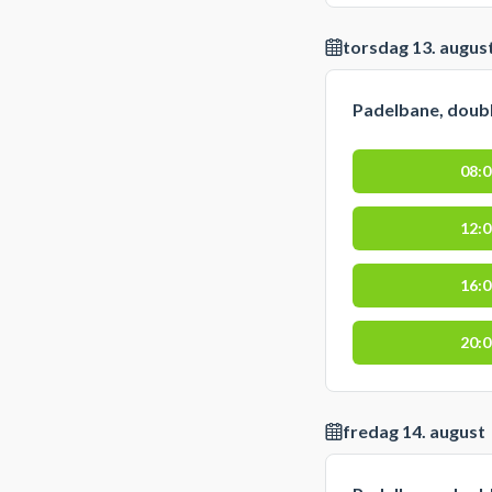
torsdag 13. augus
Padelbane, doub
08:
12:
16:
20:
fredag 14. august