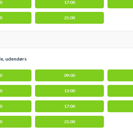
00
17:00
00
21:00
le, udendørs
00
09:00
00
13:00
00
17:00
00
21:00