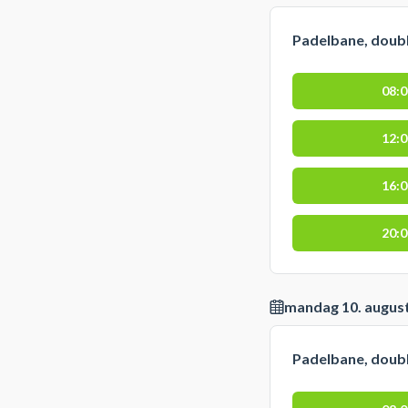
Padelbane, doub
08:
12:
16:
20:
mandag 10. augus
Padelbane, doub