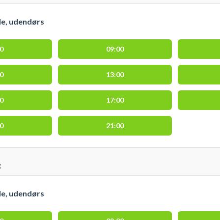
le, udendørs
00
09:00
00
13:00
00
17:00
00
21:00
t
le, udendørs