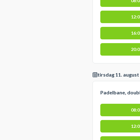
08:
12:
16:
20:
tirsdag 11. august
Padelbane, doub
08:
12: