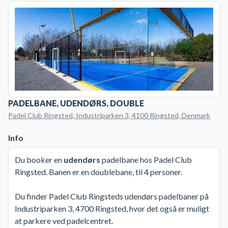
PADELBANE, UDENDØRS, DOUBLE
Padel Club Ringsted, Industriparken 3, 4100 Ringsted, Denmark
Info
Du booker en
udendørs
padelbane hos Padel Club
Ringsted. Banen er en doublebane, til 4 personer.
Du finder Padel Club Ringsteds udendørs padelbaner på
Industriparken 3, 4700 Ringsted, hvor det også er muligt
at parkere ved padelcentret.