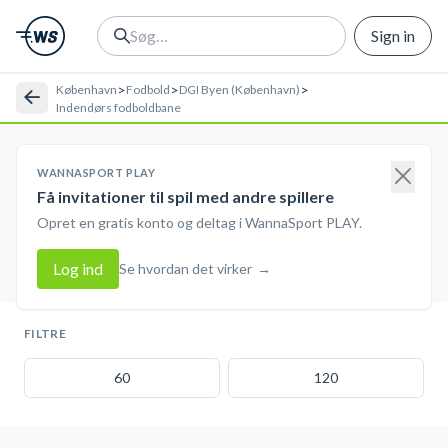
Sign in
>
>
>
København
Fodbold
DGI Byen (København)
Indendørs fodboldbane
WANNASPORT PLAY
Få invitationer til spil med andre spillere
Opret en gratis konto og deltag i WannaSport PLAY.
Log ind
Se hvordan det virker
→
FILTRE
60
120