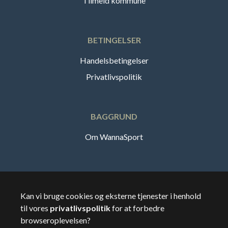
Tilmeld kommune
BETINGELSER
Handelsbetingelser
Privatlivspolitik
BAGGRUND
Om WannaSport
Dansk
Kan vi bruge cookies og eksterne tjenester i henhold
til vores
privatlivspolitik
for at forbedre
🇸🇪
Sverige
browseroplevelsen?