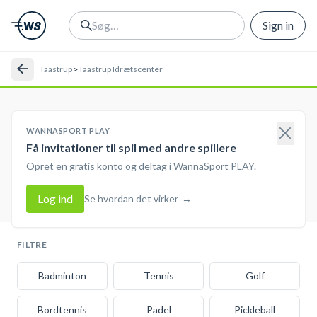
Sign in
>
Taastrup
Taastrup Idrætscenter
WANNASPORT PLAY
Få invitationer til spil med andre spillere
Opret en gratis konto og deltag i WannaSport PLAY.
Log ind
Se hvordan det virker
→
FILTRE
Badminton
Tennis
Golf
Bordtennis
Padel
Pickleball