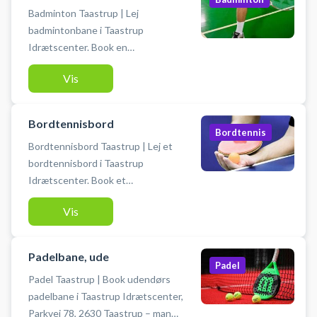
Badminton Taastrup | Lej
badmintonbane i Taastrup
Idrætscenter. Book en
badmintonbane og spil badminton i
Vis
Taastrup. Medbring selv ketcher
og bolde når du booker en
badmintonbane i Taastrup
Bordtennisbord
Idrætscenter. Du finder gratis
Bordtennis
Bordtennisbord Taastrup | Lej et
parkering lige ved idrætscentret.
bordtennisbord i Taastrup
Idrætscenter. Book et
bordtennisbord og spil bordtennis i
Vis
Taastrup. Du skal selv medbringe
bat og bolde. Må kun benyttes med
indendørssko. Kun adgang for dem
Padelbane, ude
der skal spille. Ikke adgang for
Padel
Padel Taastrup | Book udendørs
gæster. Max 4 spillere per bord.
padelbane i Taastrup Idrætscenter,
Parkvej 78, 2630 Taastrup – man