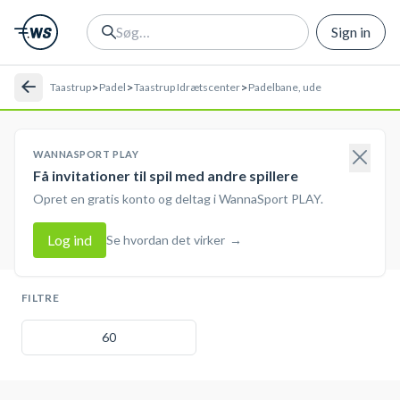
Sign in
>
>
>
Taastrup
Padel
Taastrup Idrætscenter
Padelbane, ude
WANNASPORT PLAY
Få invitationer til spil med andre spillere
Opret en gratis konto og deltag i WannaSport PLAY.
Log ind
Se hvordan det virker
→
FILTRE
60