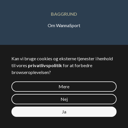
BAGGRUND
Om WannaSport
Dansk
Kan vi bruge cookies og eksterne tjenester i henhold
til vores
privatlivspolitik
for at forbedre
🇸🇪
Sverige
browseroplevelsen?
Mere
©
2026
Wannasport.dk
Nej
Ja
Privatdata