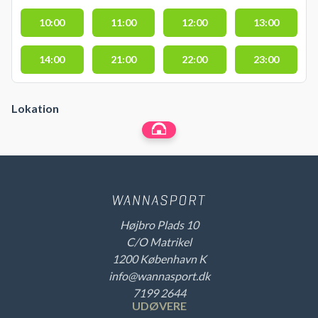
10:00
11:00
12:00
13:00
14:00
21:00
22:00
23:00
Lokation
Højbro Plads 10
C/O Matrikel
1200 København K
info@wannasport.dk
7199 2644
UDØVERE