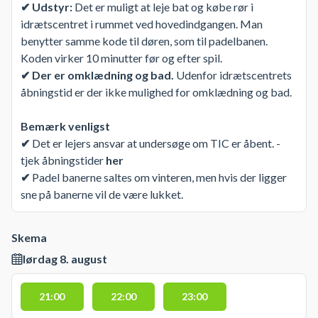
✔ Udstyr:
Det er muligt at leje bat og købe rør i
idrætscentret i rummet ved hovedindgangen. Man
benytter samme kode til døren, som til padelbanen.
Koden virker 10 minutter før og efter spil.
✔ Der er omklædning og bad.
Udenfor idrætscentrets
åbningstid er der ikke mulighed for omklædning og bad.
Bemærk venligst
✔
Det er lejers ansvar at undersøge om TIC er åbent. -
tjek åbningstider
her
✔
Padel banerne saltes om vinteren, men hvis der ligger
sne på banerne vil de være lukket.
Skema
lørdag 8. august
21:00
22:00
23:00