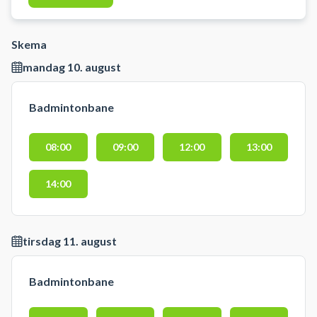
Gladsaxe. Medbringe selv bolde
eller andet udstyr til at spille med.
Skema
mandag 10. august
Badmintonbane
08:00
09:00
12:00
13:00
14:00
tirsdag 11. august
Badmintonbane