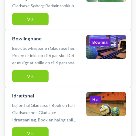
Gladsaxe Søborg Badmintonklub
en af de største badmintonklubber
Vis
i København. Du skal selv
medbringe badmintonketcher og
bolde. Husk at se åbningstiderne
Bowlingbane
på www.gladsaxe.dk/idræt
Bowling
Book bowlingbane i Gladsaxe her.
Prisen er inkl. op til 6 par sko. Det
er muligt at spille op til 6 personer
pr. bane.
Vis
Idrætshal
Hal
Lej en hal Gladsaxe | Book en hal i
Gladsaxe hos Gladsaxe
Idrætsanlæg. Book en hal og spil
blandt andet indendørs fodbold
Vis
uden bander eller håndbold i