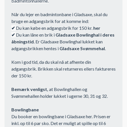
badmintonhallerne.
Når du lejer en badmintonbane i Gladsaxe, skal du
bruge en adgangsbrik for at komme ind:
✔
Du kan købe en adgangsbrik for 150 kr.
her
✔
Du kan låne en brik i
Gladsaxe Bowlinghal i deres
åbningstid
. Er Gladsaxe Bowlinghal lukket kan
adgangsbrikken hentes i
Gladsaxe Svømmehal
.
Kom i god tid, da du skal nå at afhente din
adgangsbrik. Brikken skal returneres ellers faktureres
der 150 kr.
Bemærk venligst,
at Bowlinghallen og
Svømmehallen holder lukket i ugerne 30, 31 og 32.
Bowlingbane
Du booker en bowlingbane i Gladsaxe her. Prisen er
inkl. op til 6 par sko. Det er muligt at spille op til 6