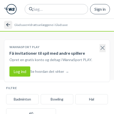
Sign in
>
Gladsaxe
Idrætsanlæggene i Gladsaxe
WANNASPORT PLAY
Få invitationer til spil med andre spillere
Opret en gratis konto og deltag i WannaSport PLAY.
Log ind
Se hvordan det virker
→
FILTRE
Badminton
Bowling
Hal
60