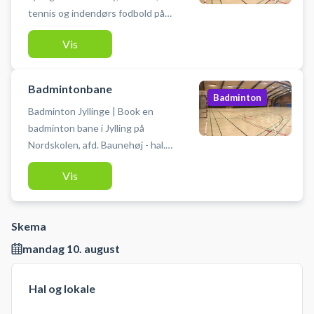
tennis og indendørs fodbold på
Nordskolen, afd. Baunehøj - hal ved
Vis
Baunehøjskolen i Jyllinge. Man
medbringer selv bolde, ketcher
eller stave.
Badmintonbane
Badminton
Badminton Jyllinge | Book en
badminton bane i Jylling på
Nordskolen, afd. Baunehøj - hal.
Der er i alt 4 badmintonbaner i
Vis
hallen ved Baunehøjskolen i
Jyllinge. Du skal selv medbringe
badmintonketcher og bolde. Der er
Skema
omklædningsrum og bad til
rådighed.
mandag 10. august
Hal og lokale