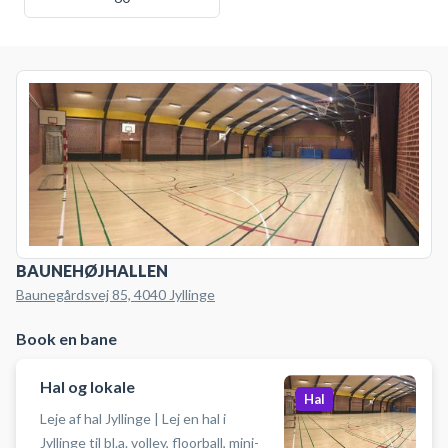
BAUNEHØJHALLEN
Baunegårdsvej 85, 4040 Jyllinge
Book en bane
Hal og lokale
Hal
Leje af hal Jyllinge | Lej en hal i
Jyllinge til bl.a. volley, floorball, mini-