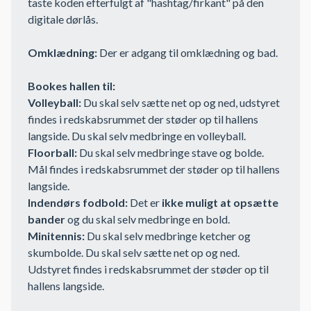
taste koden efterfulgt af "hashtag/firkant" på den
digitale dørlås.
Omklædning:
Der er adgang til omklædning og bad.
Bookes hallen til:
Volleyball:
Du skal selv sætte net op og ned, udstyret
findes i redskabsrummet der støder op til hallens
langside. Du skal selv medbringe en volleyball.
Floorball:
Du skal selv medbringe stave og bolde.
Mål findes i redskabsrummet der støder op til hallens
langside.
Indendørs fodbold:
Det er
ikke muligt at opsætte
bander
og du skal selv medbringe en bold.
Minitennis:
Du skal selv medbringe ketcher og
skumbolde. Du skal selv sætte net op og ned.
Udstyret findes i redskabsrummet der støder op til
hallens langside.