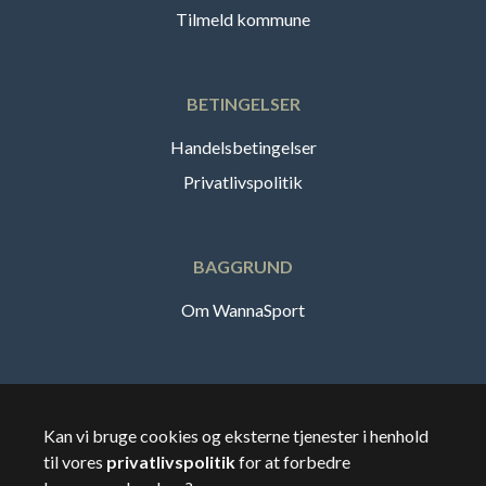
Tilmeld kommune
BETINGELSER
Handelsbetingelser
Privatlivspolitik
BAGGRUND
Om WannaSport
Dansk
Kan vi bruge cookies og eksterne tjenester i henhold
til vores
privatlivspolitik
for at forbedre
🇸🇪
Sverige