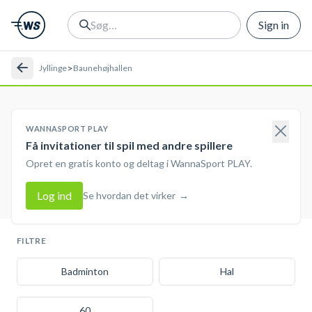
Sign in
>
Jyllinge
Baunehøjhallen
WANNASPORT PLAY
Få invitationer til spil med andre spillere
Opret en gratis konto og deltag i WannaSport PLAY.
Log ind
Se hvordan det virker
→
FILTRE
Badminton
Hal
60