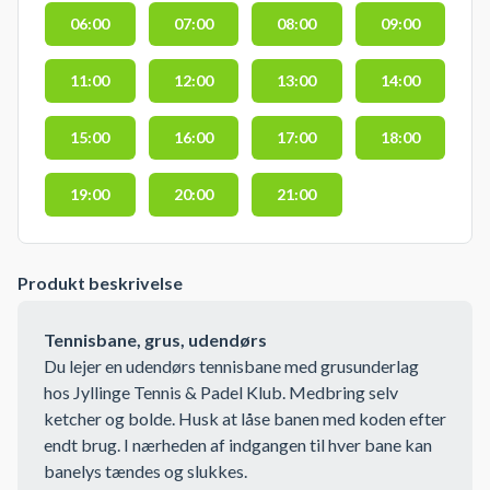
06:00
07:00
08:00
09:00
11:00
12:00
13:00
14:00
15:00
16:00
17:00
18:00
19:00
20:00
21:00
Produkt beskrivelse
Tennisbane, grus, udendørs
Du lejer en udendørs tennisbane med grusunderlag
hos Jyllinge Tennis & Padel Klub. Medbring selv
ketcher og bolde. Husk at låse banen med koden efter
endt brug. I nærheden af indgangen til hver bane kan
banelys tændes og slukkes.