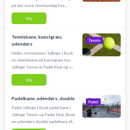
på det store tennisanlæg hos
Jylling Tennis & Padel Klub ikke
Vis
langt fra nabobyer som
Frederikssund, Ølstykke, Stenløse
og Slangerup. Du lejer en udendørs
Tennisbane, kunstgræs,
grus tennisbane med lys hos
Tennis
udendørs
Jyllinge Tennis & Padel Klub. Der er
Helårs tennisbane i Jyllinge | Book
gratis parkering ved tennisbanerne
en tennisbane på kunstgræs hos
på Planetvej 32, 4040 Jyllinge og
Jyllinge Tennis & Padel Klub og spil
du medbringer selv ketcher og
tennis i Jyllinge på tennisklubbens
bolde.
Vis
store tennisanlæg, ikke langt fra
byer som Ølstykke, Frederikssund,
Stenløse og Slangerup. Du lejer en
Padelbane, udendørs, double
udendørs kunstgræs tennisbane
Padel
Padel Jyllinge | Book padel bane i
med lys hos Jyllinge Tennis & Padel
Jyllinge Tennis og Padel Klub. Book
Klub. Der er gratis parkering ved
en udendørs double padelbane til 4
kunstgræs tennisbanerne på
personer og spil padeltennis i
Planetvej 32, 4040 Jyllinge og du