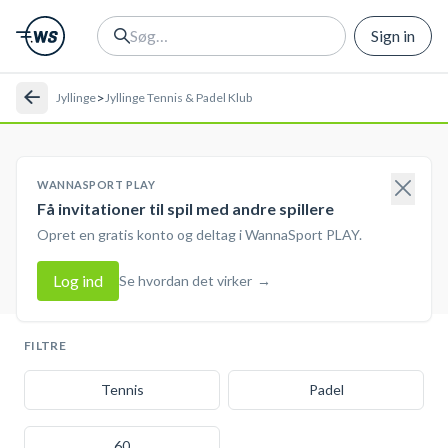
Sign in
>
Jyllinge
Jyllinge Tennis & Padel Klub
WANNASPORT PLAY
Få invitationer til spil med andre spillere
Opret en gratis konto og deltag i WannaSport PLAY.
Log ind
Se hvordan det virker
→
FILTRE
Tennis
Padel
60