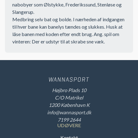
nabobyer som Ølstykke, Frederikssund, Stenløse og
Slangerup.
Medbring selv bat og bolde. I nærheden af indgangen
til hver bane kan banelys tændes og slukkes. Husk at
låse banen med koden efter endt brug. Ang. spil om
vinteren: Der er udstyr til at skrabe sne væk.
Højbro Plads 10
C/O Matrikel
1200 København K
info@wannasport.dk
7199 2644
UDØVERE
Kontakt