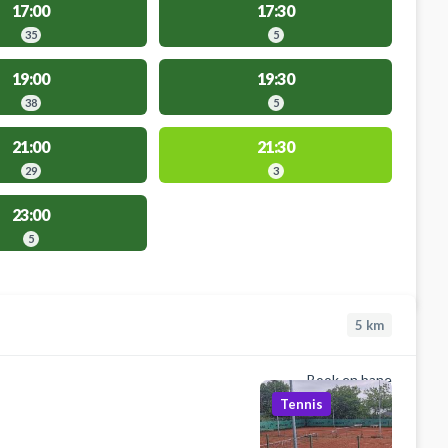
17:00
17:30
35
5
19:00
19:30
38
5
21:00
21:30
29
3
23:00
5
5
km
Book en bane
Tennis