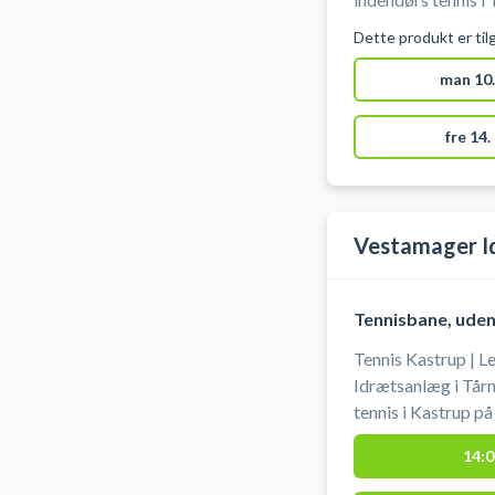
indendørs tennissk
Dette produkt er til
kan afbestilles ind
man 10.
fre 14.
Vestamager I
Tennisbane, ude
Tennis Kastrup | L
Idrætsanlæg i Tår
tennis i Kastrup p
ved tennisklubbe
14:0