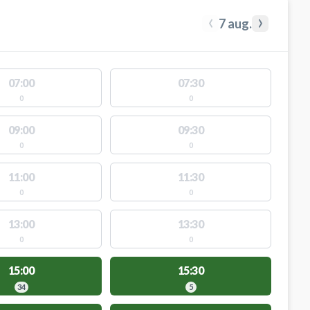
‹
›
7 aug.
07:00
07:30
0
0
09:00
09:30
0
0
11:00
11:30
0
0
13:00
13:30
0
0
15:00
15:30
34
5