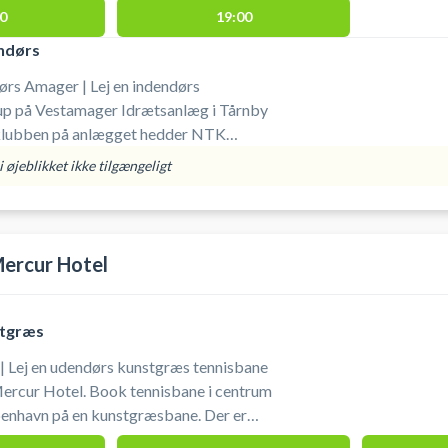
0
19:00
ndørs
ørs Amager | Lej en indendørs
rup på Vestamager Idrætsanlæg i Tårnby
lubben på anlægget hedder NTK
 Book en tennisbane og spil tennis i
 øjeblikket ikke tilgængeligt
ndørs tennisbane i Skelgårdshallen.
isbanerne er åbne fra kl. 08:00 – 22:00.
på, at løbesko og sko med grove såler
 de ødelægger tennisbanerne.
Mercur Hotel
stgræs
| Lej en udendørs kunstgræs tennisbane
rcur Hotel. Book tennisbane i centrum
enhavn på en kunstgræsbane. Der er
nen i centrum