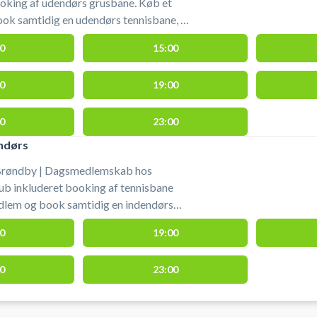
ooking af udendørs grusbane. Køb et
k samtidig en udendørs tennisbane, så
is på grus i Brøndby. Medbring ketsjer og
0
15:00
0
19:00
0
23:00
ndørs
 Brøndby | Dagsmedlemskab hos
ub inkluderet booking af tennisbane
edlem og book samtidig en indendørs
an spille tennis i tennishallen i Brøndby.
0
19:00
og bolde.
0
23:00