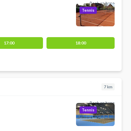
Book en bane
Tennis
17:00
18:00
7
km
Book en bane
Tennis