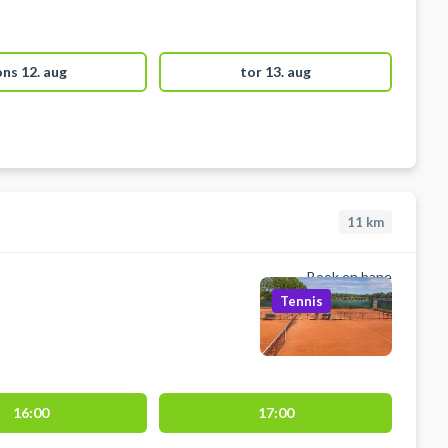
ons 12. aug
tor 13. aug
11
km
Book en bane
Tennis
16:00
17:00