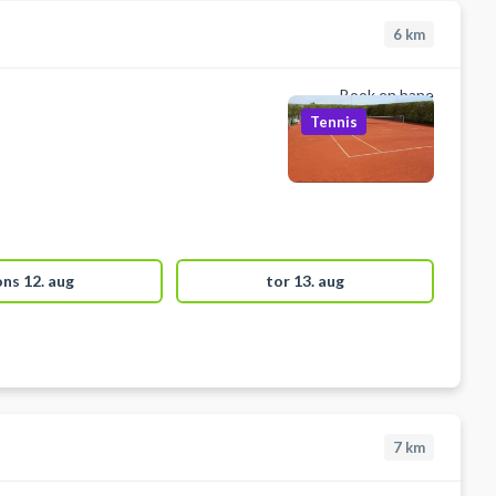
6
km
Book en bane
Tennis
ons 12. aug
tor 13. aug
7
km