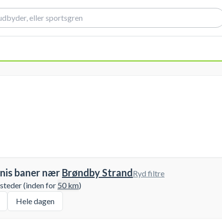
nis baner nær
Brøndby Strand
Ryd filtre
 steder (inden for
50
km
)
Hele dagen