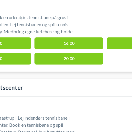
k en udendørs tennisbane på grus i
en og spil tennis
y. Medbring egne ketchere og bolde.
uligheder i området ved tennisbanerne.
0
16:00
0
20:00
tscenter
aastrup | Lej indendørs tennisbane i
ter. Book en tennisbane og spil
 Taastrup. Banen må kun benyttes med