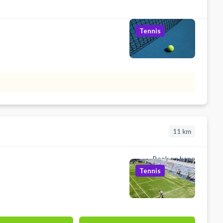
Tennis
11
km
Book en bane
Tennis