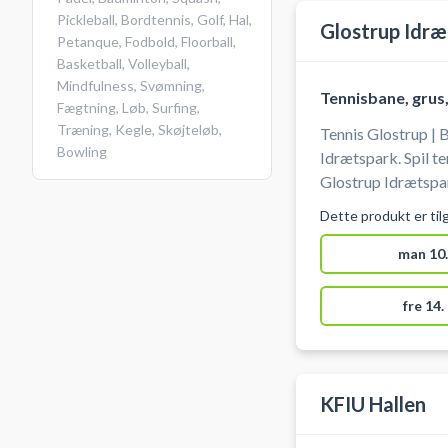
Pickleball
,
Bordtennis
,
Golf
,
Hal
,
Glostrup Idræ
Petanque
,
Fodbold
,
Floorball
,
Basketball
,
Volleyball
,
Mindfulness
,
Svømning
,
Tennisbane, grus
Fægtning
,
Løb
,
Surfing
,
Træning
,
Kegle
,
Skøjteløb
,
Tennis Glostrup | 
Bowling
Idrætspark. Spil tennis i Glostrup på en af grusbanerne hos
Glostrup Idrætspar
ketcher og bolde.
Dette produkt er til
man 10.
fre 14.
KFIU Hallen