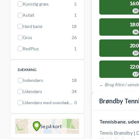
16:0
Kunstig græs
5
35
Asfalt
1
18:0
Hard bane
18
36
Grus
26
20:0
RedPlus
1
37
22:0
DÆKNING
17
Indendørs
18
← Brug filtre i venstr
Udendørs
34
STEDER MED LEDIGE 
Brøndby Tenni
Udendørs med overdækning
0
Tennisbane, ude
Se på kort
Tennis Brøndby |