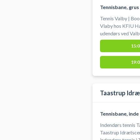
Tennisbane, grus
Tennis Valby | Boo
Vlaby hos KFIU Hallen. Lej tennisban
udendørs ved Valb
Der er parkeringsm
15:0
19:0
Taastrup Idræ
Tennisbane, inde
Indendørs tennis T
Taastrup Idrætscen
indendørs tennis i