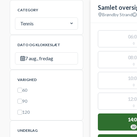
Samlet oversi
CATEGORY
Brøndby Strand
Tennis
06:0
0
DATO OG KLOKKESLÆT
08:0
7 aug., fredag
0
10:0
VARIGHED
0
60
12:0
90
0
120
14:0
32
UNDERLAG