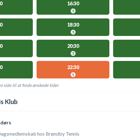
0
16:30
5
0
18:30
5
0
20:30
5
0
22:30
1
e side til at finde ønskede tider
AKTIVITETER
s Klub
ndørs
 Dagsmedlemskab hos Brøndby Tennis