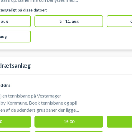
o, der ikke laver mærker i gulvet. Banen
gængeligt på disse datoer:
til 24 timer før planlagt starttidspunkt.
 aug
tir 11. aug
 aug
drætsanlæg
ndørs
ej en tennisbane på Vestamager
nby Kommune. Book tennisbane og spil
å en af de udendørs grusbaner der ligger
n NTK Amager Tennisklub.
0
15:00