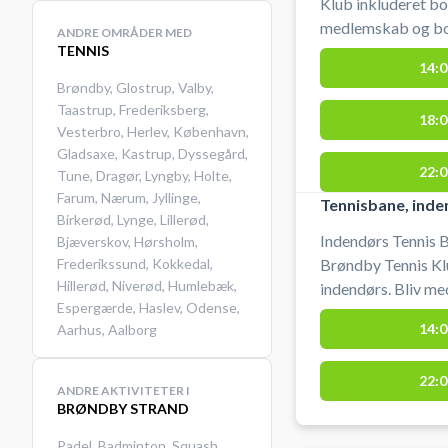
Klub inkluderet b
medlemskab og boo
ANDRE OMRÅDER MED
TENNIS
du kan spille tenn
14:0
bolde.
Brøndby
,
Glostrup
,
Valby
,
Taastrup
,
Frederiksberg
,
18:0
Vesterbro
,
Herlev
,
København
,
Gladsaxe
,
Kastrup
,
Dyssegård
,
22:0
Tune
,
Dragør
,
Lyngby
,
Holte
,
Farum
,
Nærum
,
Jyllinge
,
Tennisbane, inde
Birkerød
,
Lynge
,
Lillerød
,
Indendørs Tennis
Bjæverskov
,
Hørsholm
,
Frederikssund
,
Kokkedal
,
Brøndby Tennis Kl
Hillerød
,
Niverød
,
Humlebæk
,
indendørs. Bliv m
Espergærde
,
Haslev
,
Odense
,
tennisbane, så du k
14:0
Aarhus
,
Aalborg
Medbring ketsjer 
22:0
ANDRE AKTIVITETER I
BRØNDBY STRAND
Padel
,
Badminton
,
Squash
,