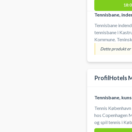
18:0
Tennisbane, inde
Tennisbane indend
tennisbane i Kast
Kommune. Teninsk
Amager Tennisklub.
Dette produkt er i
Kastrup på en inde
Åbningstider: Tenn
Vi gør opmærksom 
ikke er tilladt, da
ProfilHotels 
Tennisbane, kun
Tennis København 
hos Copenhagen Me
og spil tennis i Køb
ikke lys på tennisbanen. Adgang til tennisba