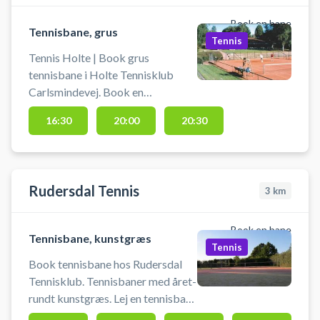
Book en bane
Tennisbane, grus
Tennis
Tennis Holte | Book grus
tennisbane i Holte Tennisklub
Carlsmindevej. Book en
tennisbane og spil tennis i Holte
16:30
20:00
20:30
på grusbanerne på Carlsmindevej.
Der er mulighed for bad og
omklædning. Der findes gratis
parkering ved tennisbanen på
Rudersdal Tennis
3
km
Carlsmindevej i Holte.
Book en bane
Tennisbane, kunstgræs
Tennis
Book tennisbane hos Rudersdal
Tennisklub. Tennisbaner med året-
rundt kunstgræs. Lej en tennisbane
og spil tennis i Gammel Holte på