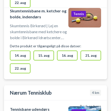
skumtennis i Birkerød. Booking af
22. aug
skumtennis banen er uden bat og
Skumtennisbane m. ketcher og
bolde. Gratis parkering ved
Tennis
bolde, indendørs
skumtennisbanerne ved Birkerød
Idrætscenter.
Skumtennis Birkerød | Lej en
skumtennisbane med ketchere og
bolde i Birkerød Idrætscenter.
Skumtennisbanen er indendørs, og
Dette produkt er tilgængeligt på disse datoer:
der spilles på baner, hvor der også
spilles badminton og pickleball.
14. aug
15. aug
16. aug
21. aug
Book nemt din skumtennisbane og
spil skumtennis i Birkerød.
22. aug
Booking af skumtennis banen er
inklusiv ketchere og bolde. Gratis
parkering ved skumtennisbanerne
ved Birkerød Idrætscenter.
Nærum Tennisklub
4
km
Book en bane
Tennisbane udendørs