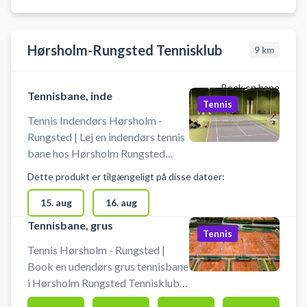
tennissko på banen. Efterlad
venligst banen fejet og med rene
linjer.
Hørsholm-Rungsted Tennisklub
9
km
Book en bane
Tennisbane, inde
Tennis
Tennis Indendørs Hørsholm -
Rungsted | Lej en indendørs tennis
bane hos Hørsholm Rungsted
Tennisklub. Book en tennisbane
Dette produkt er tilgængeligt på disse datoer:
og spil tennis indendørs i
Nordsjælland ved Hørsholm og
15. aug
16. aug
Rungsted på tennisklubbens
Tennisbane, grus
Tennis
indendørs tennisbaner.
Tennis Hørsholm - Rungsted |
Book en udendørs grus tennisbane
i Hørsholm Rungsted Tennisklub.
Book tennisbane og spil tennis ved