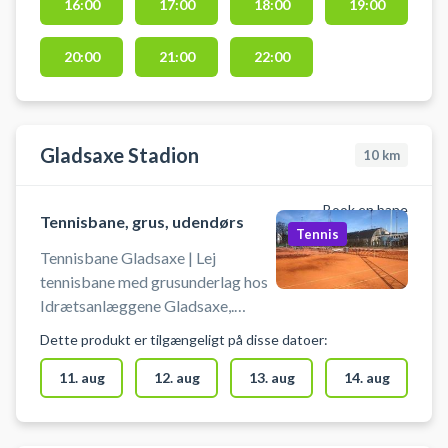
16:00
17:00
18:00
19:00
Hørsholm og Rungsted på
udendørs grusbane. Gratis
20:00
21:00
22:00
parkering findes ved booking af
en tennisbane i tennisklubben
Hørsholm.
Gladsaxe Stadion
10
km
Book en bane
Tennisbane, grus, udendørs
Tennis
Tennisbane Gladsaxe | Lej
tennisbane med grusunderlag hos
Idrætsanlæggene Gladsaxe,.
Tennisbane er en del af anlægget,
Dette produkt er tilgængeligt på disse datoer:
hvor Gladsaxe Tennis og Padel
Klub holder til. Du skal selv
11. aug
12. aug
13. aug
14. aug
medbringe bolde og ketcher.
VIGTIG: Husk rigtig fodtøj.