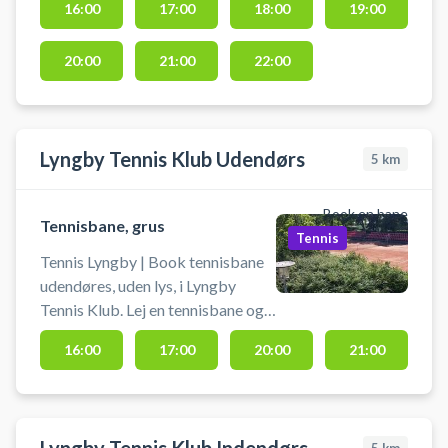
16:00
17:00
18:00
19:00
tennis på et af Danmarks største
tennisanlæg, hvor der også findes
20:00
21:00
22:00
hele 14 udendørs tennisbaner og 3
udendørs pickleball baner.
Lyngby Tennis Klub Udendørs
5
km
Book en bane
Tennisbane, grus
Tennis
Tennis Lyngby | Book tennisbane
udendøres, uden lys, i Lyngby
Tennis Klub. Lej en tennisbane og
spil tennis i Lyngby på en af de
16:00
17:00
20:00
21:00
udendørs grusbanerne hos
tennisklubben i Lyngby. Medbring
selv ketcher og bolde. Banen kan
afbestilles indtil 2 timer før