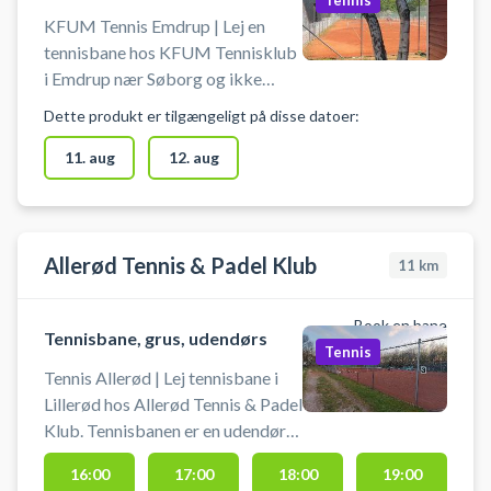
Tennis
KFUM Tennis Emdrup | Lej en
tennisbane hos KFUM Tennisklub
i Emdrup nær Søborg og ikke
langt fra Hellerup. Book
Dette produkt er tilgængeligt på disse datoer:
tennisbanen og spil tennis på
udendørs baner tæt ved
11. aug
12. aug
København. Husk selv at
medbringe ketcher og bolde.
Allerød Tennis & Padel Klub
11
km
Book en bane
Tennisbane, grus, udendørs
Tennis
Tennis Allerød | Lej tennisbane i
Lillerød hos Allerød Tennis & Padel
Klub. Tennisbanen er en udendørs
grusbane. Book tennisbane på
16:00
17:00
18:00
19:00
grus og spil tennis i Allerød på en