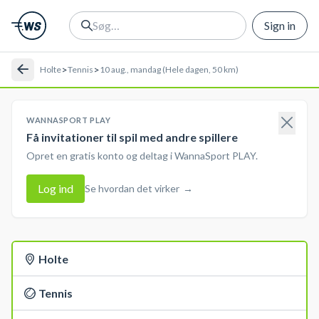
Sign in
>
>
Holte
Tennis
10 aug., mandag (Hele dagen, 50 km)
WANNASPORT PLAY
Få invitationer til spil med andre spillere
Opret en gratis konto og deltag i WannaSport PLAY.
Log ind
Se hvordan det virker
→
Holte
Tennis