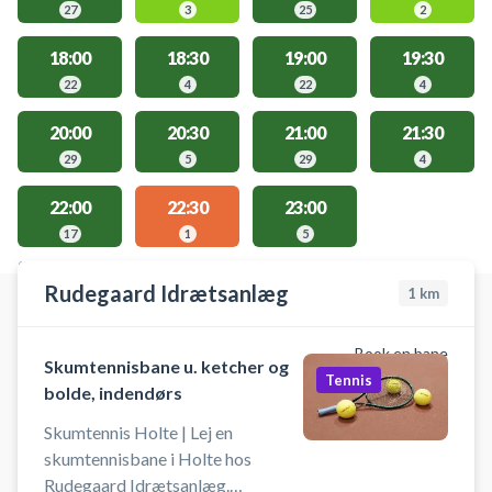
27
3
25
2
18:00
18:30
19:00
19:30
22
4
22
4
20:00
20:30
21:00
21:30
29
5
29
4
22:00
22:30
23:00
17
1
5
STEDER MED LEDIGE AKTIVITETER
Rudegaard Idrætsanlæg
1
km
Book en bane
Skumtennisbane u. ketcher og
Tennis
bolde, indendørs
Skumtennis Holte | Lej en
skumtennisbane i Holte hos
Rudegaard Idrætsanlæg.