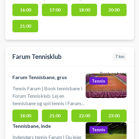
spil tennis ved Lyngby Idrætsby på
16:00
17:00
18:00
20:00
udendørs grusbaner beliggende
ved tennisklubben. Medbring selv
21:00
ketcher og bolde. Banen kan
afbestilles indtil 2 timer før
reservationens starttidspunkt.
Farum Tennisklub
7
km
Book en bane
Farum Tennisbane, grus
Tennis
Tennis Farum | Book tennisbane i
Forum Tennisklub. Lej en
tennisbane og spil tennis i Farum
på en grusbane i byens tennisklub.
18:00
21:00
22:00
23:00
Gratis parkering ved
tennisbanerne i Farum.
Tennisbane, inde
Tennis
Indendørs tennis Farum | Du lejer