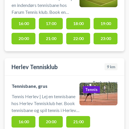
en indendørs tennisbane hos
Farum Tennis klub. Book en
indendørs tennisbane og spil
16:00
17:00
18:00
19:00
tennis i Farum i en indendørs
tennishal. Medbring selv ketcher
20:00
21:00
22:00
23:00
og bolde. Der er gratis parkering
og mulighed for omklædning og
bad.
Herlev Tennisklub
9
km
Book en bane
Tennisbane, grus
Tennis
Tennis Herlev | Lej en tennisbane
hos Herlev Tennisklub her. Book
tennisbane og spil tennis i Herlev
på grus tennisbaner hos Herlev
16:00
20:00
21:00
Tennisklub. Der må kun bruges