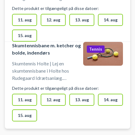
Skumtennisbanen er indendørs, og
Dette produkt er tilgængeligt på disse datoer:
der spilles på baner, hvor der også
spilles badminton og pickleball.
11. aug
12. aug
13. aug
14. aug
Book nemt din skumtennisbane og
spil skumtennis i Holtehallerne i
15. aug
Rudersdal. Du lejer banen uden
Skumtennisbane m. ketcher og
bolde og ketchere. Der er
Tennis
bolde, indendørs
mulighed for omklædning og bad i
Holtehallerne. Gratis parkering
Skumtennis Holte | Lej en
ved hallerne i Holte - nem adgang
skumtennisbane i Holte hos
til skumtennisbaner i
Rudegaard Idrætsanlæg.
Nordsjælland.
Skumtennisbanen er indendørs, og
Dette produkt er tilgængeligt på disse datoer:
der spilles på baner, hvor der også
spilles badminton og pickleball.
11. aug
12. aug
13. aug
14. aug
Book nemt din skumtennisbane og
spil skumtennis i Holtehallerne i
15. aug
Rudersdal. Booking af skumtennis
banen er inklusiv ketchere og