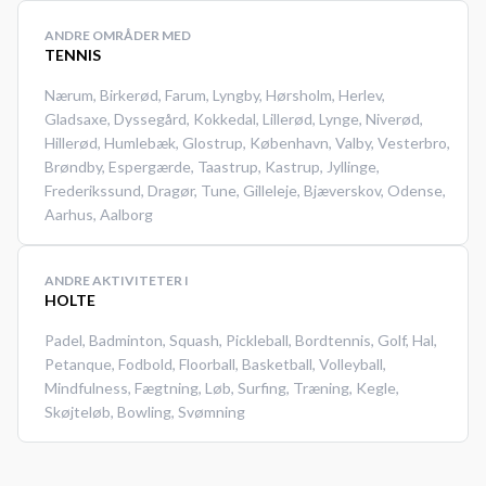
opholdsområder som kan
benyttes ved booking af
ANDRE OMRÅDER MED
tennisbane i tennishallen.
TENNIS
Medbring selv ketcher og bolde
Nærum
,
Birkerød
,
Farum
,
Lyngby
,
Hørsholm
,
Herlev
,
ved booking af indendørs
Gladsaxe
,
Dyssegård
,
Kokkedal
,
Lillerød
,
Lynge
,
Niverød
,
tennisbane i Hillerød Tennis &
Hillerød
,
Humlebæk
,
Glostrup
,
København
,
Valby
,
Vesterbro
,
Padel Klub.
Brøndby
,
Espergærde
,
Taastrup
,
Kastrup
,
Jyllinge
,
Frederikssund
,
Dragør
,
Tune
,
Gilleleje
,
Bjæverskov
,
Odense
,
Aarhus
,
Aalborg
ANDRE AKTIVITETER I
HOLTE
Padel
,
Badminton
,
Squash
,
Pickleball
,
Bordtennis
,
Golf
,
Hal
,
Petanque
,
Fodbold
,
Floorball
,
Basketball
,
Volleyball
,
Mindfulness
,
Fægtning
,
Løb
,
Surfing
,
Træning
,
Kegle
,
Skøjteløb
,
Bowling
,
Svømning