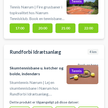
Tennis
Tennis Nærum | Fire grusbaner i
topkvalitet hos Nærum
Tennisklub. Book en tennisbane
og spil tennis i Nærum på
17:00
20:00
21:00
22:00
grusbanerne hos tennisklubben.
Book for én time ad gangen og der
er adgang til toilet, bad og
omklædning. Husk at feje bane og
Rundforbi Idrætsanlæg
4
km
linjer efter brug. Du skal selv
medbring bolde og ketchere.
Book en bane
Skumtennisbane u. ketcher og
Tennis
bolde, indendørs
Skumtennis Nærum | Lej en
skumtennisbane i Nærum hos
Rundforbi Idrætsanlæg.
Skumtennisbanen er indendørs, og
Dette produkt er tilgængeligt på disse datoer:
der spilles på baner, hvor der også