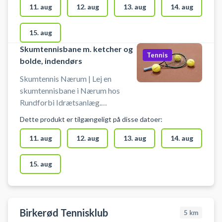
spilles badminton og pickleball.
11. aug
12. aug
13. aug
14. aug
Book nemt din skumtennisbane og
spil skumtennis i Nærum. Booking
15. aug
af skumtennis banen er uden bat
Skumtennisbane m. ketcher og
og bolde. Gratis parkering ved
Tennis
bolde, indendørs
skumtennisbanerne i Nærum på
Egebækvej 118, 2850 Nærum -
Skumtennis Nærum | Lej en
nær Skodsborg, Søllerød, Trørød
skumtennisbane i Nærum hos
og Gammel Holte.
Rundforbi Idrætsanlæg.
Skumtennisbanen er indendørs, og
Dette produkt er tilgængeligt på disse datoer:
der spilles på baner, hvor der også
spilles badminton og pickleball.
11. aug
12. aug
13. aug
14. aug
Book nemt din skumtennisbane og
spil skumtennis i Nærum. Booking
15. aug
af skumtennis banen er inklusiv
ketchere og bolde. Gratis
parkering ved skumtennisbanerne
i Nærum på Egebækvej 118, 2850
Birkerød Tennisklub
5
km
Nærum - nær Skodsborg,