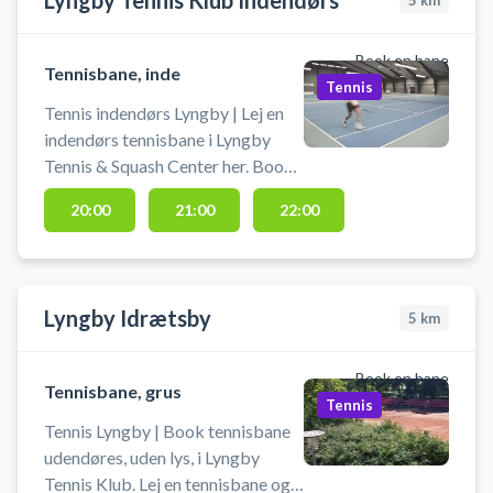
Lyngby Tennis Klub Indendørs
5
km
reservationens starttidspunkt.
Book en bane
Tennisbane, inde
Tennis
Tennis indendørs Lyngby | Lej en
indendørs tennisbane i Lyngby
Tennis & Squash Center her. Book
tennisbane og spil tennis i Lundby
20:00
21:00
22:00
på indendørs tennisbaner i
tennishallen ved tennisklubben i
Lyngby. Banen må kun benyttes
med rene indendørs tennissko.
Lyngby Idrætsby
5
km
Medbring selv ketcher og bolde.
Book en bane
Tennisbane, grus
Tennis
Tennis Lyngby | Book tennisbane
udendøres, uden lys, i Lyngby
Tennis Klub. Lej en tennisbane og