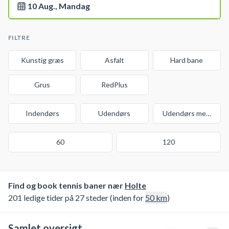
10 Aug., Mandag
FILTRE
Kunstig græs
Asfalt
Hard bane
Grus
RedPlus
Indendørs
Udendørs
Udendørs med over
60
120
Find og book tennis baner nær
Holte
201 ledige tider på 27 steder (inden for
50
km
)
Samlet oversigt