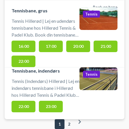
Book en bane
Tennisbane, grus
Tennis
Tennis Hillerød | Lej en udendørs
tennisbane hos Hillerød Tennis &
Padel Klub. Book din tennisbane
og spil tennis i Hillerød på en
16:00
17:00
20:00
21:00
udendørs grusbane ved
tennisklubben i Hillerød. Gratis
22:00
parkering ved booking af
tennisbane i Hillerød Tennis og
Tennisbane, indendørs
Tennis
Padel Klub beliggende på
Tennis (Indendørs) Hillerød | Lej en
Milnersvej 35 C, 3400 Hillerød.
indendørs tennisbane i Hillerød
hos Hillerød Tennis & Padel Klub.
Book tennisbane og spil indendørs
22:00
23:00
tennis i Hillerød på tennisbanerne i
tennishallen ved tennisklubben.
Der er omklædning, toiletter og
1
2