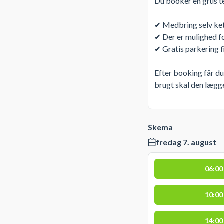
Du booker en grus t
✔ Medbring selv ket
✔ Der er mulighed f
✔ Gratis parkering f
Efter booking får du
brugt skal den lægg
Skema
fredag 7. august
06:00
10:00
14:00