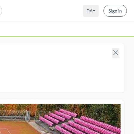
Sign in
DA