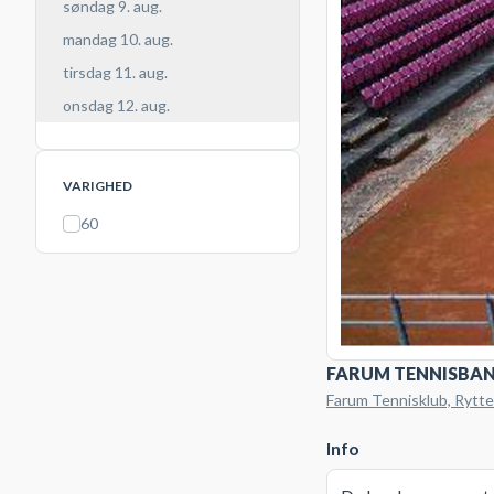
søndag 9. aug.
mandag 10. aug.
tirsdag 11. aug.
onsdag 12. aug.
VARIGHED
60
FARUM TENNISBAN
Farum Tennisklub, Rytte
Info