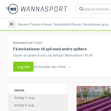
Farum
>
Tennis
>
Farum Tennisklub
>
Farum Tennisbane, grus
WANNASPORT PLAY
Få invitationer til spil med andre spillere
Opret en gratis konto og deltag i WannaSport PLAY.
Log ind
Se hvordan det virker
→
SKEMA
fredag 7. aug.
lørdag 8. aug.