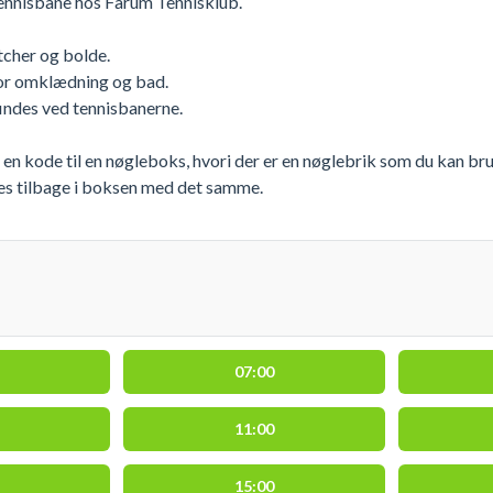
ennisbane hos Farum Tennisklub.
cher og bolde.
or omklædning og bad.
indes ved tennisbanerne.
 en kode til en nøgleboks, hvori der er en nøglebrik som du kan bru
es tilbage i boksen med det samme.
07:00
11:00
15:00