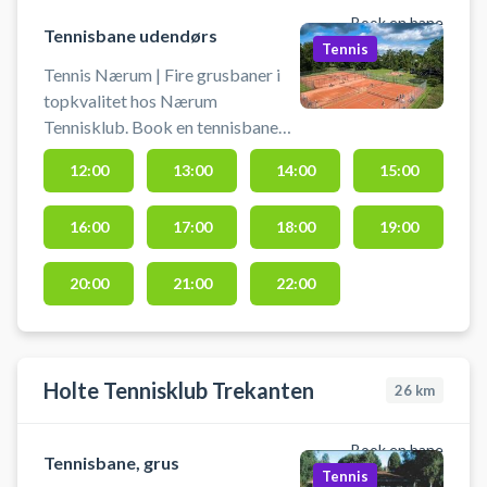
Book en bane
Tennisbane udendørs
Tennis
Tennis Nærum | Fire grusbaner i
topkvalitet hos Nærum
Tennisklub. Book en tennisbane
og spil tennis i Nærum på
12:00
13:00
14:00
15:00
grusbanerne hos tennisklubben.
Book for én time ad gangen og der
16:00
17:00
18:00
19:00
er adgang til toilet, bad og
omklædning. Husk at feje bane og
linjer efter brug. Du skal selv
20:00
21:00
22:00
medbring bolde og ketchere.
Holte Tennisklub Trekanten
26
km
Book en bane
Tennisbane, grus
Tennis