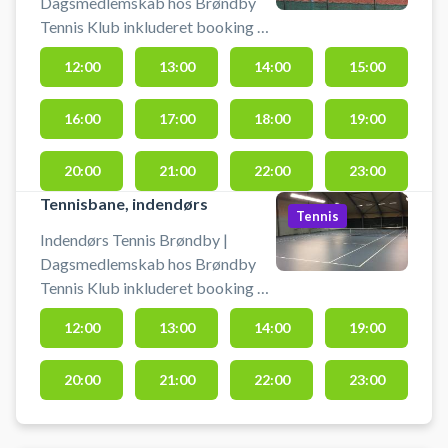
Dagsmedlemskab hos Brøndby
Tennis Klub inkluderet booking af
udendørs grusbane. Køb et
12:00
13:00
14:00
15:00
medlemskab og book samtidig en
udendørs tennisbane, så du kan
16:00
17:00
18:00
19:00
spille tennis på grus i Brøndby.
Medbring ketsjer og bolde.
20:00
21:00
22:00
23:00
Tennisbane, indendørs
Tennis
Indendørs Tennis Brøndby |
Dagsmedlemskab hos Brøndby
Tennis Klub inkluderet booking af
tennisbane indendørs. Bliv
12:00
13:00
14:00
19:00
medlem og book samtidig en
indendørs tennisbane, så du kan
20:00
21:00
22:00
23:00
spille tennis i tennishallen i
Brøndby. Medbring ketsjer og
bolde.