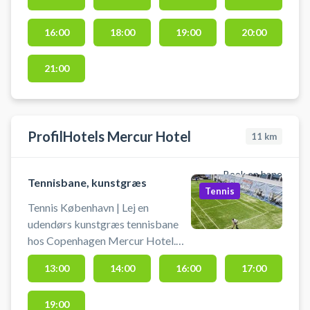
året. Du skal selv medbringe bolde
og ketcher. Der er ikke lys på
16:00
18:00
19:00
20:00
banen. ![Find vej]
(https://static.wannasport.dk/imag
21:00
ProfilHotels Mercur Hotel
11
km
Book en bane
Tennisbane, kunstgræs
Tennis
Tennis København | Lej en
udendørs kunstgræs tennisbane
hos Copenhagen Mercur Hotel.
Book tennisbane i centrum og spil
13:00
14:00
16:00
17:00
tennis i København på en
kunstgræsbane. Der er ikke lys på
19:00
tennisbanen. Adgang til