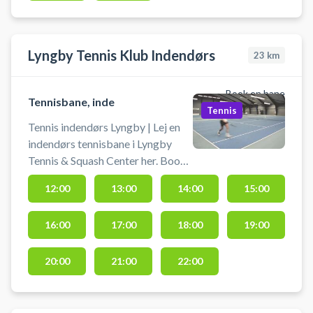
Lyngby Tennis Klub Indendørs
23
km
Book en bane
Tennisbane, inde
Tennis
Tennis indendørs Lyngby | Lej en
indendørs tennisbane i Lyngby
Tennis & Squash Center her. Book
tennisbane og spil tennis i Lundby
12:00
13:00
14:00
15:00
på indendørs tennisbaner i
tennishallen ved tennisklubben i
16:00
17:00
18:00
19:00
Lyngby. Banen må kun benyttes
med rene indendørs tennissko.
Medbring selv ketcher og bolde.
20:00
21:00
22:00