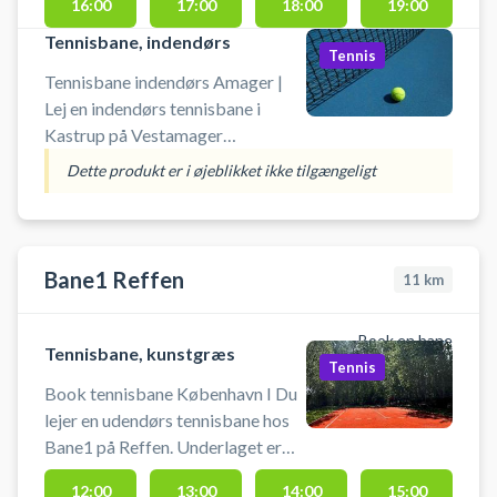
16:00
17:00
18:00
19:00
Amager Tennisklub.
Tennisbane, indendørs
Tennis
Tennisbane indendørs Amager |
Lej en indendørs tennisbane i
Kastrup på Vestamager
Idrætsanlæg i Tårnby Kommune.
Dette produkt er i øjeblikket ikke tilgængeligt
Teninsklubben på anlægget
hedder NTK Amager Tennisklub.
Book en tennisbane og spil tennis i
Kastrup på en indendørs
Bane1 Reffen
11
km
tennisbane i Skelgårdshallen.
Åbningstider: Tennisbanerne er
Book en bane
åbne fra kl. 08:00 – 22:00. Vi gør
Tennisbane, kunstgræs
Tennis
opmærksom på, at løbesko og sko
Book tennisbane København I Du
med grove såler ikke er tilladt, da
lejer en udendørs tennisbane hos
de ødelægger tennisbanerne.
Bane1 på Reffen. Underlaget er
kunstgræs og kan benyttes hele
12:00
13:00
14:00
15:00