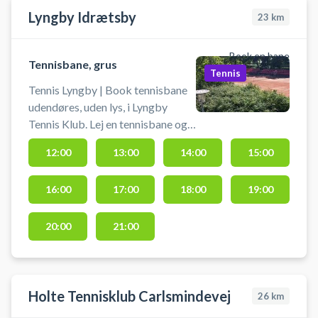
Lyngby Idrætsby
23
km
Book en bane
Tennisbane, grus
Tennis
Tennis Lyngby | Book tennisbane
udendøres, uden lys, i Lyngby
Tennis Klub. Lej en tennisbane og
spil tennis ved Lyngby Idrætsby på
12:00
13:00
14:00
15:00
udendørs grusbaner beliggende
ved tennisklubben. Medbring selv
16:00
17:00
18:00
19:00
ketcher og bolde. Banen kan
afbestilles indtil 2 timer før
reservationens starttidspunkt.
20:00
21:00
Holte Tennisklub Carlsmindevej
26
km