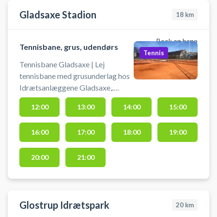
Gladsaxe Stadion
18
km
Book en bane
Tennisbane, grus, udendørs
Tennis
Tennisbane Gladsaxe | Lej
tennisbane med grusunderlag hos
Idrætsanlæggene Gladsaxe,.
Tennisbane er en del af anlægget,
12:00
13:00
14:00
15:00
hvor Gladsaxe Tennis og Padel
Klub holder til. Du skal selv
16:00
17:00
18:00
19:00
medbringe bolde og ketcher.
VIGTIG: Husk rigtig fodtøj.
Fodtøj med mønster er total ikke
20:00
21:00
tilla
Glostrup Idrætspark
20
km