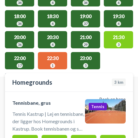
34
4
34
4
18:00
18:30
19:00
19:30
34
4
37
4
20:00
20:30
21:00
21:30
36
4
29
3
22:00
22:30
23:00
17
1
5
STEDER MED LEDIGE AKTIVITETER
Homegrounds
3
km
Book en bane
Tennisbane, grus
Tennis
Tennis Kastrup | Lej en tennisbane,
der ligger hos Homegrounds i
Kastrup. Book tennisbanen og spil
grus tennis i Kastrup i unikke