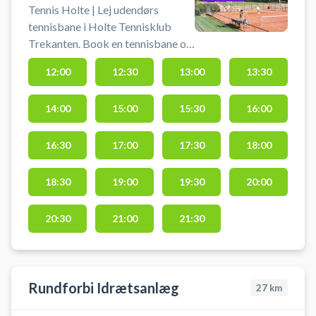
Tennis Holte | Lej udendørs
tennisbane i Holte Tennisklub
Trekanten. Book en tennisbane og
spil tennis i Holte på grusbaner.
12:00
12:30
13:00
13:30
Der er mulighed for bad og
omklædning. Der findes gratis
14:00
15:00
15:30
16:00
parkering ved tennisbanen, når du
booker en tennisbane hos Holte
Tennisklub.
16:30
17:00
17:30
18:00
18:30
19:00
19:30
20:00
20:30
21:00
21:30
Rundforbi Idrætsanlæg
27
km