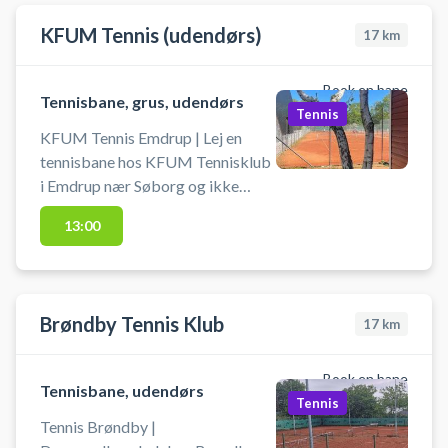
KFUM Tennis (udendørs)
17
km
Book en bane
Tennisbane, grus, udendørs
Tennis
KFUM Tennis Emdrup | Lej en
tennisbane hos KFUM Tennisklub
i Emdrup nær Søborg og ikke
langt fra Hellerup. Book
13:00
tennisbanen og spil tennis på
udendørs baner tæt ved
København. Husk selv at
medbringe ketcher og bolde.
Brøndby Tennis Klub
17
km
Book en bane
Tennisbane, udendørs
Tennis
Tennis Brøndby |