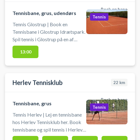
Book en bane
Tennisbane, grus, udendørs
Tennis
Tennis Glostrup | Book en
Tennisbane i Glostrup Idrætspark.
Spil tennis i Glostrup på en af
grusbanerne hos Glostrup
13:00
Idrætspark. Du skal selv
medbringe tennis ketcher og
bolde.
Herlev Tennisklub
22
km
Book en bane
Tennisbane, grus
Tennis
Tennis Herlev | Lej en tennisbane
hos Herlev Tennisklub her. Book
tennisbane og spil tennis i Herlev
på grus tennisbaner hos Herlev