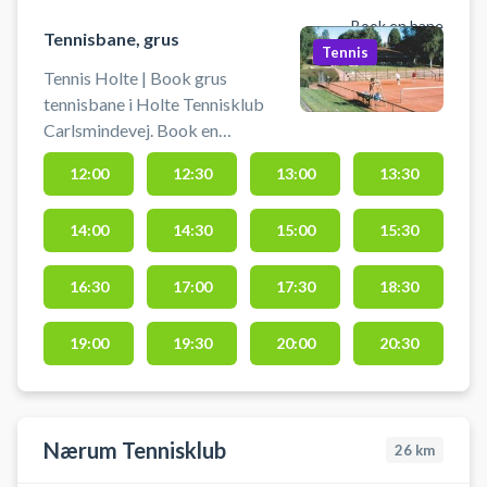
Book en bane
Tennisbane, grus
Tennis
Tennis Holte | Book grus
tennisbane i Holte Tennisklub
Carlsmindevej. Book en
tennisbane og spil tennis i Holte
12:00
12:30
13:00
13:30
på grusbanerne på Carlsmindevej.
Der er mulighed for bad og
14:00
14:30
15:00
15:30
omklædning. Der findes gratis
parkering ved tennisbanen på
Carlsmindevej i Holte.
16:30
17:00
17:30
18:30
19:00
19:30
20:00
20:30
Nærum Tennisklub
26
km