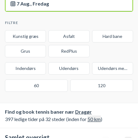
7 Aug., Fredag
FILTRE
Kunstig græs
Asfalt
Hard bane
Grus
RedPlus
Indendørs
Udendørs
Udendørs med over
60
120
Find og book tennis baner nær
Dragør
397 ledige tider på 32 steder (inden for
50
km
)
Samlet oversigt