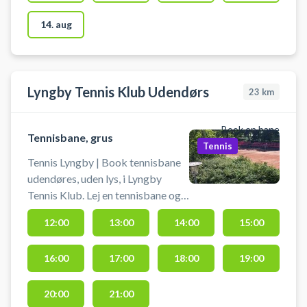
mærker i gulvet. Banen kan
afbestilles indtil 24 timer før
14. aug
planlagt starttidspunkt.
Lyngby Tennis Klub Udendørs
23
km
Book en bane
Tennisbane, grus
Tennis
Tennis Lyngby | Book tennisbane
udendøres, uden lys, i Lyngby
Tennis Klub. Lej en tennisbane og
spil tennis i Lyngby på en af de
12:00
13:00
14:00
15:00
udendørs grusbanerne hos
tennisklubben i Lyngby. Medbring
16:00
17:00
18:00
19:00
selv ketcher og bolde. Banen kan
afbestilles indtil 2 timer før
reservationens starttidspunkt.
20:00
21:00