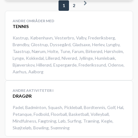
som er opsat ved indgangen til
1
2
banerne 5 – 6. Med nøglen har du
adgang til den bane, du har
ANDRE OMRÅDER MED
booket. #Tennis-nordsjælland
TENNIS
#Tennis-Holte #Tennis-Nærum
Kastrup
,
København
,
Vesterbro
,
Valby
,
Frederiksberg
,
#Tennis-Trørød #Tennis-Vedbæk
Brøndby
,
Glostrup
,
Dyssegård
,
Gladsaxe
,
Herlev
,
Lyngby
,
Taastrup
,
Nærum
,
Holte
,
Tune
,
Farum
,
Birkerød
,
Hørsholm
,
Lynge
,
Kokkedal
,
Lillerød
,
Niverød
,
Jyllinge
,
Humlebæk
,
Bjæverskov
,
Hillerød
,
Espergærde
,
Frederikssund
,
Odense
,
Aarhus
,
Aalborg
ANDRE AKTIVITETER I
DRAGØR
Padel
,
Badminton
,
Squash
,
Pickleball
,
Bordtennis
,
Golf
,
Hal
,
Petanque
,
Fodbold
,
Floorball
,
Basketball
,
Volleyball
,
Mindfulness
,
Fægtning
,
Løb
,
Surfing
,
Træning
,
Kegle
,
Skøjteløb
,
Bowling
,
Svømning