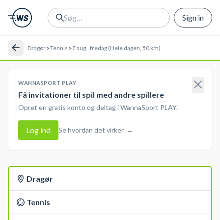
Sign in
>
>
Dragør
Tennis
7 aug., fredag (Hele dagen, 50 km)
WANNASPORT PLAY
Få invitationer til spil med andre spillere
Opret en gratis konto og deltag i WannaSport PLAY.
Log ind
Se hvordan det virker
→
Dragør
Tennis