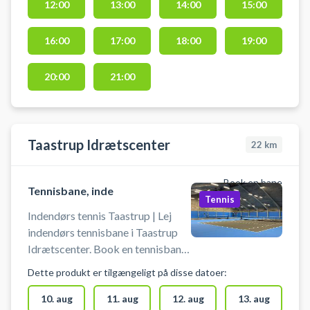
12:00
13:00
14:00
15:00
Tennisklub. Der må kun bruges
tennissko på banen. Efterlad
16:00
17:00
18:00
19:00
venligst banen fejet og med rene
linjer.
20:00
21:00
Taastrup Idrætscenter
22
km
Book en bane
Tennisbane, inde
Tennis
Indendørs tennis Taastrup | Lej
indendørs tennisbane i Taastrup
Idrætscenter. Book en tennisbane
og spil indendørs tennis i Taastrup.
Dette produkt er tilgængeligt på disse datoer:
Banen må kun benyttes med
indendørs tennissko, der ikke laver
10. aug
11. aug
12. aug
13. aug