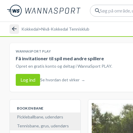
Kokkedal
>
Nivå-Kokkedal Tennisklub
WANNASPORT PLAY
Få invitationer til spil med andre spillere
Opret en gratis konto og deltag i WannaSport PLAY.
Log ind
Se hvordan det virker
→
BOOK EN BANE
Pickleballbane, udendørs
Tennisbane, grus, udendørs