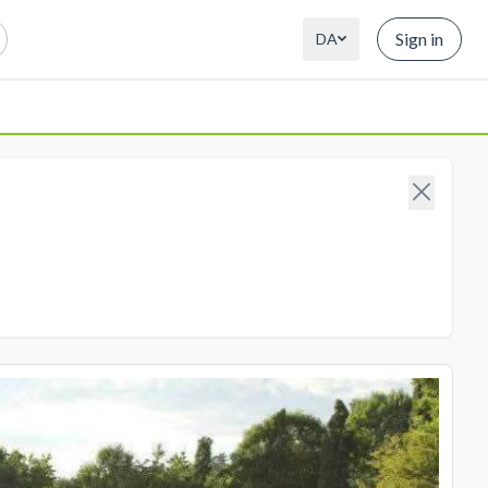
Sign in
DA