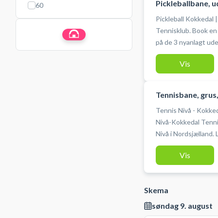
Pickleballbane, 
60
Pickleball Kokkedal 
Tennisklub. Book en p
på de 3 nyanlagt ud
tennisklubben melle
Vis
Tennisbane, grus
Tennis Nivå - Kokke
Nivå-Kokkedal Tenni
Nivå i Nordsjælland. 
Nordsjælland på flo
Vis
Kokkedal. Nivå-Kokkedal Tennisklub byder på 7 udendørs grus
tennisbaner på et fl
findes 3 udendørs ha
Skema
søndag 9. august