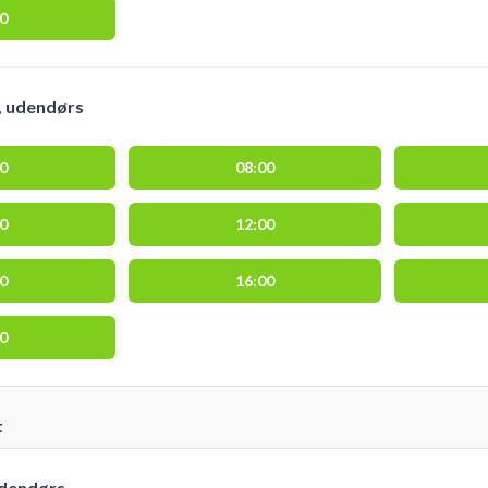
00
, udendørs
00
08:00
00
12:00
00
16:00
00
t
udendørs