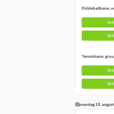
Pickleballbane, 
14:
18:
Tennisbane, grus
14:
18:
mandag 10. augus