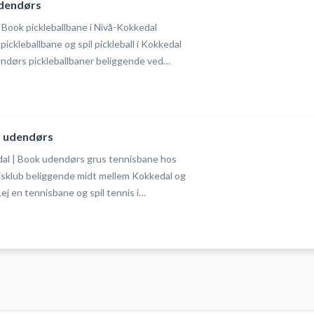
udendørs
| Book pickleballbane i Nivå-Kokkedal
ickleballbane og spil pickleball i Kokkedal
endørs pickleballbaner beliggende ved
m Nivå og Kokkedal.
, udendørs
dal | Book udendørs grus tennisbane hos
sklub beliggende midt mellem Kokkedal og
Lej en tennisbane og spil tennis i
tte udendørs grusbaner ved tennisklubben i
ot og velholdt tennisanlæg, hvor der også
rdcourt pickleballbaner.