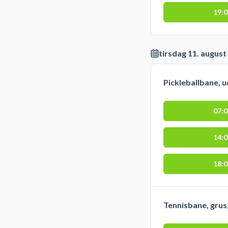
19:
tirsdag 11. august
Pickleballbane, 
07:
14:
18:
Tennisbane, grus