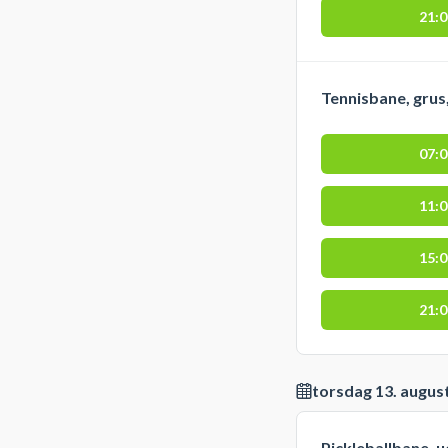
21:
Tennisbane, grus
07:
11:
15:
21:
torsdag 13. augus
Pickleballbane, 