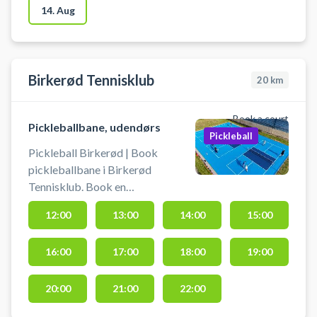
parkering lige ved idrætscentret.
14. Aug
Birkerød Tennisklub
20
km
Book a court
Pickleballbane, udendørs
Pickleball
Pickleball Birkerød | Book
pickleballbane i Birkerød
Tennisklub. Book en
pickleballbane og spil pickleball i
12:00
13:00
14:00
15:00
Birkerød på de 3 nyanlagt
udendørs pickleballbaner
16:00
17:00
18:00
19:00
beliggende ved tennisklubben i
Birkerød.
20:00
21:00
22:00