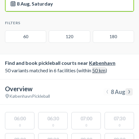
8 Aug, Saturday
FILTERS
60
120
180
Find and book pickleball courts near
København
50 variants matched in 6 facilities (within
50
km
)
Overview
‹
›
8 Aug
København
Pickleball
06:00
06:30
07:00
07:30
0
0
0
0