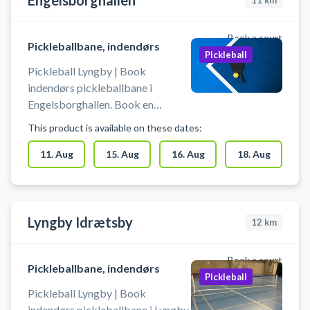
Engelsborghallen
sportsaktiviteter som badminton,
11
km
bordtennis m.fl. i samme lokaler.
Book a court
Pickleballbane, indendørs
Pickleball
Pickleball Lyngby | Book
indendørs pickleballbane i
Engelsborghallen. Book en
pickleballbane og spil pickleball i
This product is available on these dates:
Engelsborghallen Det er muligt at
låne bat og bolde på stedet. Du
11. Aug
15. Aug
16. Aug
18. Aug
skal selv tage net op og ned. Der
skal benyttes indendørssko, som
ikke sætter mærker. Der er
mulighed for bad og omklædning.
Lyngby Idrætsby
12
km
Book a court
Pickleballbane, indendørs
Pickleball
Pickleball Lyngby | Book
indendørs pickleballbane i Lyngby