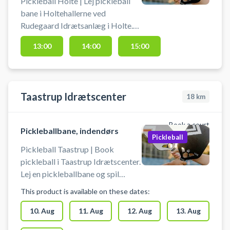
Pickleball Holte | Lej pickleball
bane i Holtehallerne ved
Rudegaard Idrætsanlæg i Holte.
Lej en af Rudegaard Idrætsanlægs
13:00
14:00
15:00
indendørs pickleball baner i
Holtehallerne og spil pickleball i
Holte. Pickleball bane er med
bolde og bat til 4 pickleball
Taastrup Idrætscenter
18
km
spillere.
Book a court
Pickleballbane, indendørs
Pickleball
Pickleball Taastrup | Book
pickleball i Taastrup Idrætscenter.
Lej en pickleballbane og spil
pickleball i Taastrup. Medbring
This product is available on these dates:
selv bat og bolde, når du booker
en pickleballbane i Taastrup
10. Aug
11. Aug
12. Aug
13. Aug
Idrætscenter. Du finder gratis