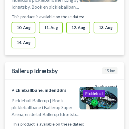
Idrætsby. Book en pickleballbane
og spil pickleball i Lyngby i
This product is available on these dates:
Idrætsbyens Det er muligt at låne
bat og bolde på stedet. Du skal
10. Aug
11. Aug
12. Aug
13. Aug
selv tage net op og ned. Der skal
benyttes indendørssko, som ikke
14. Aug
sætter mærker. Der er mulighed
for bad og omklædning.
Ballerup Idrætsby
15
km
Book a court
Pickleballbane, indendørs
Pickleball
Pickleball Ballerup | Book
pickleballbane i Ballerup Super
Arena, en del af Ballerup Idrætsby.
Lej banen og spil pickleball i
This product is available on these dates:
Ballerup. Medbring selv Pickleball