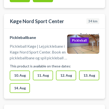
Køge Nord Sport Center
34
km
Book a court
Pickleballbane
Pickleball
Pickleball Køge | Lej picklebane i
Køge Nord Sport Center. Book en
pickleballbane og spil pickleball i
Køge på en af pickleballbanerne i
This product is available on these dates:
hallerne ved Køge Nord
Sportcenter.
10. Aug
11. Aug
12. Aug
13. Aug
14. Aug