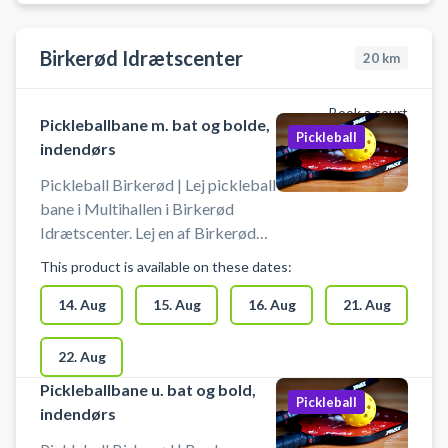
Birkerød Idrætscenter
20
km
Book a court
Pickleballbane m. bat og bolde,
Pickleball
indendørs
Pickleball Birkerød | Lej pickleball
bane i Multihallen i Birkerød
Idrætscenter. Lej en af Birkerød
Idrætscenters pickleball baner i
This product is available on these dates:
multihallen og spil pickleball.
Pickleball bane er med bolde og
14. Aug
15. Aug
16. Aug
21. Aug
bat til 4 pickleball spillere.
22. Aug
Pickleballbane u. bat og bold,
Pickleball
indendørs