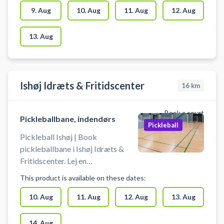
bat og bolde, når du booker en
9. Aug
10. Aug
11. Aug
12. Aug
Pickleball bane i Ballerup Super
Arena. Gratis parkeringspladser
13. Aug
foran arenaen ved booking af
pickleball. Omklædning &
badefaciliteter er til rådighed ved
booking af bane til pickleball.
Ishøj Idræts & Fritidscenter
16
km
Book a court
Pickleballbane, indendørs
Pickleball
Pickleball Ishøj | Book
pickleballbane i Ishøj Idræts &
Fritidscenter. Lej en
pickleballbane og spil pickleball i
This product is available on these dates:
Ishøj på en af banerne i hallerne
ved Ishøj Idræts & Fritidscenter,
10. Aug
11. Aug
12. Aug
13. Aug
hvor du kan parkere gratis ved
hallen. Medbring selv bat og
14. Aug