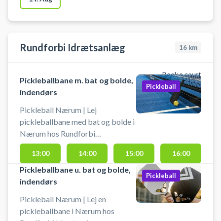
bolde.
Rundforbi Idrætsanlæg
16
km
Book a court
Pickleballbane m. bat og bolde,
Pickleball
indendørs
Pickleball Nærum | Lej
pickleballbane med bat og bolde i
Nærum hos Rundforbi
Idrætsanlæg. Pickleballbanen er
13:00
14:00
15:00
16:00
indendørs, og der spilles på baner,
hvor der også spilles badminton.
Pickleballbane u. bat og bolde,
Pickleball
Book nemt din pickleballbane og
indendørs
spil pickleball i Nærum på en af de
Pickleball Nærum | Lej en
6 indendørs pickleballbaner.
pickleballbane i Nærum hos
Booking af pickleballbanen er