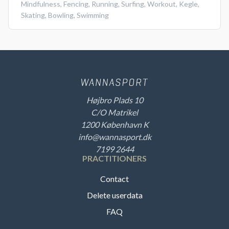
Mindfulness
,
Fencing
,
Running
,
Surfing
,
Workout
,
Kegle
,
Skating
,
Bowling
,
Swimming
Højbro Plads 10
C/O Matrikel
1200 København K
info@wannasport.dk
7199 2644
PRACTITIONERS
Contact
Delete userdata
FAQ