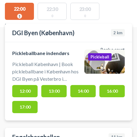
22:00
22:30
23:00
0
0
1
FACILITIES WITH AVAILABLE ACTIVITIES
DGI Byen (København)
2
km
Book a court
Pickleballbane indendørs
Pickleball
Pickleball København | Book
pickleballbane i København hos
DGI Byen på Vesterbro i
København – spil pickleball midt i
12:00
13:00
14:00
16:00
byen. Der er 4 pickleballbaner klar
til booking - centralt beliggende
17:00
hos DGI Byen København. DGI
Byen på Tietgensgade 65, 1704
København V, byder udover leje af
pickleballbaner på flere andre