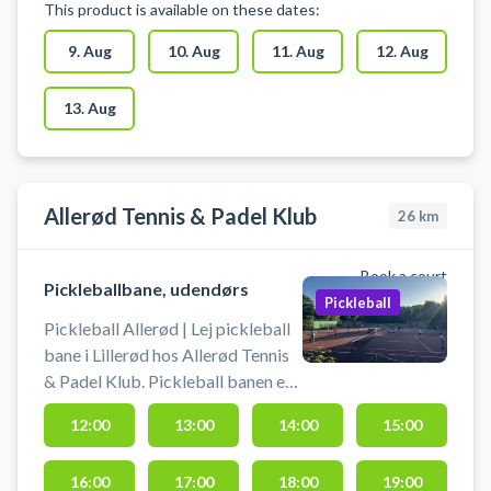
This product is available on these dates:
Sengeløse. Gratis parkering ved
hallen i Sengeløse ved booking af
9. Aug
10. Aug
11. Aug
12. Aug
pickleball. Omklædningsrum og
hallen åbnes/lukkes en halv time
13. Aug
før/efter anvendelse af hallen.
Allerød Tennis & Padel Klub
26
km
Book a court
Pickleballbane, udendørs
Pickleball
Pickleball Allerød | Lej pickleball
bane i Lillerød hos Allerød Tennis
& Padel Klub. Pickleball banen er
en udendørs hardcourt
12:00
13:00
14:00
15:00
pickleballbane. Book
pickleballbane og spil pickleball i
16:00
17:00
18:00
19:00
Allerød på en af de 4 udendørs