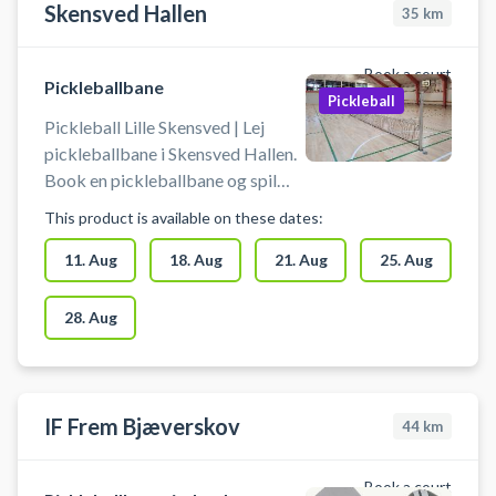
Skensved Hallen
35
km
Book a court
Pickleballbane
Pickleball
Pickleball Lille Skensved | Lej
pickleballbane i Skensved Hallen.
Book en pickleballbane og spil
pickleball i Skensved på en af de
This product is available on these dates:
mange pickleballbaner i
Skensvedhallen beliggende på
11. Aug
18. Aug
21. Aug
25. Aug
Højelsevej 1B, 4632 Lille
Skensved.
28. Aug
IF Frem Bjæverskov
44
km
Book a court