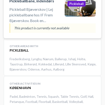
Pickleballbane, indendørs
Pickleball
Pickleball Bjæverskov | Lej
pickleballbane hos IF Frem
Bjæverskov. Book en
pickleballbane og spil pickleball i
This product is currently not available
Bjæverskov på en af de mange
indendørs pickleballbaner i
Skovbohallen i Bjæverskov.
OTHER AREAS WITH
#Picklebal-bjaeverskov #spil-
PICKLEBALL
pickleball #book-pickleball-bane
Frederiksberg
,
Lyngby
,
Nærum
,
Ballerup
,
Ishøj
,
Holte
,
Taastrup
,
Birkerød
,
Kokkedal
,
Lillerød
,
Lille Skensved
,
Køge
,
Bjæverskov
,
Odense
,
Aarhus
,
Aalborg
OTHER ACTIVITIES IN
KØBENHAVN
Padel
,
Badminton
,
Tennis
,
Squash
,
Table Tennis
,
Golf
,
Hall
,
Petanque
,
Football
,
Floorball
,
Basketball
,
Volleyball
,