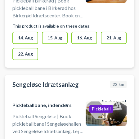
Pickleball Birkerød | Book
pickleball bane i Birkerød hos
Birkerød Idrætscenter. Book en
pickleball bane og spil pickleball i
This product is available on these dates:
Birkerød Idrætscenters multihal.
14. Aug
15. Aug
16. Aug
21. Aug
22. Aug
Sengeløse Idrætsanlæg
22
km
Book a court
Pickleballbane, indendørs
Pickleball
Pickleball Sengeløse | Book
pickleballbane i Sengeløsehallen
ved Sengeløse Idrætsanlæg. Lej en
pickleballbane og spil pickleball i