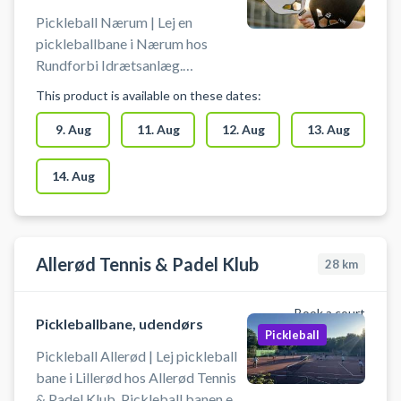
parkering ved pickleballbanerne i
Pickleball Nærum | Lej en
Nærum på Egebækvej 118, 2850
pickleballbane i Nærum hos
Nærum - nær Skodsborg,
Rundforbi Idrætsanlæg.
Søllerød, Trørød og Gammel
Pickleballbanen er indendørs, og
This product is available on these dates:
Holte.
der spilles på baner, hvor der også
spilles badminton. Book nemt din
9. Aug
11. Aug
12. Aug
13. Aug
pickleballbane og spil pickleball i
Nærum. Booking af
14. Aug
pickleballbanen er uden bat og
bolde. Gratis parkering ved
pickleballbanerne i Nærum på
Egebækvej 118, 2850 Nærum -
Allerød Tennis & Padel Klub
28
km
nær Skodsborg, Søllerød, Trørød
og Gammel Holte.
Book a court
Pickleballbane, udendørs
Pickleball
Pickleball Allerød | Lej pickleball
bane i Lillerød hos Allerød Tennis
& Padel Klub. Pickleball banen er