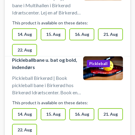
bane i Multihallen i Birkerød
Idrætscenter. Lej en af Birkerød
Idrætscenters pickleball baner i
This product is available on these dates:
multihallen og spil pickleball.
Pickleball bane er med bolde og
14. Aug
15. Aug
16. Aug
21. Aug
bat til 4 pickleball spillere.
22. Aug
Pickleballbane u. bat og bold,
Pickleball
indendørs
Pickleball Birkerød | Book
pickleball bane i Birkerød hos
Birkerød Idrætscenter. Book en
pickleball bane og spil pickleball i
This product is available on these dates:
Birkerød Idrætscenters multihal.
14. Aug
15. Aug
16. Aug
21. Aug
22. Aug