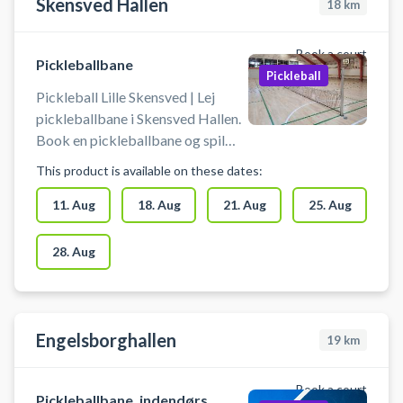
Skensved Hallen
18
km
Book a court
Pickleballbane
Pickleball
Pickleball Lille Skensved | Lej
pickleballbane i Skensved Hallen.
Book en pickleballbane og spil
pickleball i Skensved på en af de
This product is available on these dates:
mange pickleballbaner i
Skensvedhallen beliggende på
11. Aug
18. Aug
21. Aug
25. Aug
Højelsevej 1B, 4632 Lille
Skensved.
28. Aug
Engelsborghallen
19
km
Book a court
Pickleballbane, indendørs