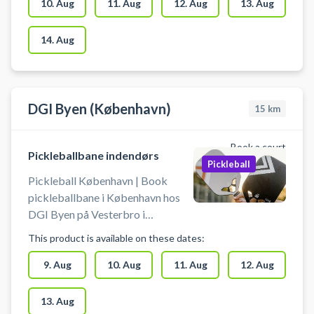
bat og bolde, når du booker en
10. Aug
11. Aug
12. Aug
13. Aug
Pickleball bane i Ballerup Super
Arena. Gratis parkeringspladser
14. Aug
foran arenaen ved booking af
pickleball. Omklædning &
badefaciliteter er til rådighed ved
booking af bane til pickleball.
DGI Byen (København)
15
km
Book a court
Pickleballbane indendørs
Pickleball
Pickleball København | Book
pickleballbane i København hos
DGI Byen på Vesterbro i
København – spil pickleball midt i
This product is available on these dates:
byen. Der er 4 pickleballbaner klar
til booking - centralt beliggende
9. Aug
10. Aug
11. Aug
12. Aug
hos DGI Byen København. DGI
Byen på Tietgensgade 65, 1704
13. Aug