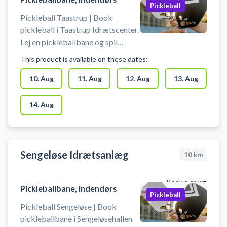
Pickleball
Pickleball Taastrup | Book
pickleball i Taastrup Idrætscenter.
Lej en pickleballbane og spil
pickleball i Taastrup. Medbring
This product is available on these dates:
selv bat og bolde, når du booker
en pickleballbane i Taastrup
10. Aug
11. Aug
12. Aug
13. Aug
Idrætscenter. Du finder gratis
parkering lige ved idrætscentret.
14. Aug
Sengeløse Idrætsanlæg
10
km
Book a court
Pickleballbane, indendørs
Pickleball
Pickleball Sengeløse | Book
pickleballbane i Sengeløsehallen