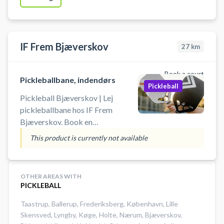
IF Frem Bjæverskov
27
km
Book a court
Pickleballbane, indendørs
Pickleball
Pickleball Bjæverskov | Lej
pickleballbane hos IF Frem
Bjæverskov. Book en
pickleballbane og spil pickleball i
This product is currently not available
Bjæverskov på en af de mange
indendørs pickleballbaner i
Skovbohallen i Bjæverskov.
OTHER AREAS WITH
#Picklebal-bjaeverskov #spil-
PICKLEBALL
pickleball #book-pickleball-bane
Taastrup
,
Ballerup
,
Frederiksberg
,
København
,
Lille
Skensved
,
Lyngby
,
Køge
,
Holte
,
Nærum
,
Bjæverskov
,