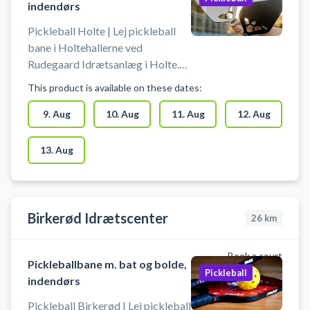
indendørs
Pickleball Holte | Lej pickleball
bane i Holtehallerne ved
Rudegaard Idrætsanlæg i Holte.
Lej en af Rudegaard Idrætsanlægs
This product is available on these dates:
indendørs pickleball baner i
Holtehallerne og spil pickleball i
9. Aug
10. Aug
11. Aug
12. Aug
Holte. Pickleball bane er med
bolde og bat til 4 pickleball
13. Aug
spillere.
Birkerød Idrætscenter
26
km
Book a court
Pickleballbane m. bat og bolde,
Pickleball
indendørs
Pickleball Birkerød | Lej pickleball