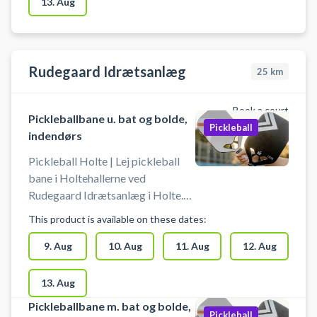
13. Aug
Rudegaard Idrætsanlæg
25
km
Book a court
Pickleballbane u. bat og bolde,
Pickleball
indendørs
Pickleball Holte | Lej pickleball
bane i Holtehallerne ved
Rudegaard Idrætsanlæg i Holte.
Lej en af Rudegaard Idrætsanlægs
This product is available on these dates:
indendørs pickleball baner i
Holtehallerne og spil pickleball i
9. Aug
10. Aug
11. Aug
12. Aug
Holte.
13. Aug
Pickleballbane m. bat og bolde,
Pickleball