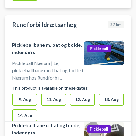
Rundforbi Idrætsanlæg
27
km
Book a court
Pickleballbane m. bat og bolde,
Pickleball
indendørs
Pickleball Nærum | Lej
pickleballbane med bat og bolde i
Nærum hos Rundforbi
Idrætsanlæg. Pickleballbanen er
This product is available on these dates:
indendørs, og der spilles på baner,
hvor der også spilles badminton.
9. Aug
11. Aug
12. Aug
13. Aug
Book nemt din pickleballbane og
spil pickleball i Nærum på en af de
14. Aug
6 indendørs pickleballbaner.
Pickleballbane u. bat og bolde,
Booking af pickleballbanen er
Pickleball
indendørs
inkl. bat og bolde. Gratis