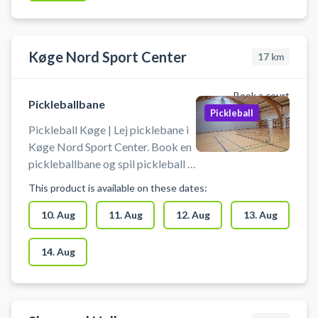
København V, byder udover leje af
pickleballbaner på flere andre
sportsaktiviteter som badminton,
bordtennis m.fl. i samme lokaler.
Køge Nord Sport Center
17
km
Book a court
Pickleballbane
Pickleball
Pickleball Køge | Lej picklebane i
Køge Nord Sport Center. Book en
pickleballbane og spil pickleball i
Køge på en af pickleballbanerne i
This product is available on these dates:
hallerne ved Køge Nord
Sportcenter.
10. Aug
11. Aug
12. Aug
13. Aug
14. Aug