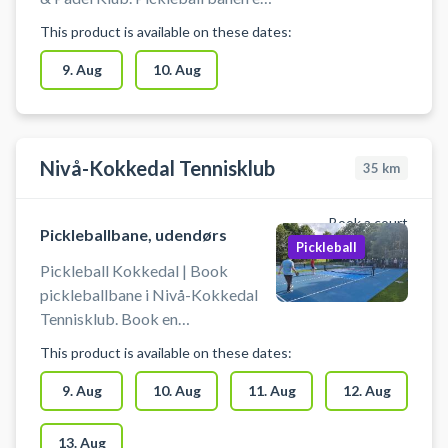
en udendørs hardcourt
This product is available on these dates:
pickleballbane. Book
pickleballbane og spil pickleball i
9. Aug
10. Aug
Allerød på en af de 4 udendørs
pickleballbaner. Udover 4
pickleballbaner, er der udendørs 9
tennisbaner på grus eller
Nivå-Kokkedal Tennisklub
35
km
hardcourt, 2 padelbaner og en
tennishal med 3 tennisbaner.
Book a court
Pickleballbane, udendørs
Medbring selv udstyr - bat og
Pickleball
bolde.
Pickleball Kokkedal | Book
pickleballbane i Nivå-Kokkedal
Tennisklub. Book en
pickleballbane og spil pickleball i
This product is available on these dates:
Kokkedal på de 3 nyanlagt
udendørs pickleballbaner
9. Aug
10. Aug
11. Aug
12. Aug
beliggende ved tennisklubben
mellem Nivå og Kokkedal.
13. Aug