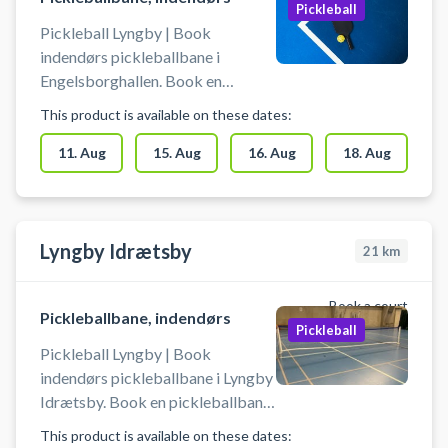
Pickleball
Pickleball Lyngby | Book
indendørs pickleballbane i
Engelsborghallen. Book en
pickleballbane og spil pickleball i
This product is available on these dates:
Engelsborghallen Det er muligt at
låne bat og bolde på stedet. Du
11. Aug
15. Aug
16. Aug
18. Aug
skal selv tage net op og ned. Der
skal benyttes indendørssko, som
ikke sætter mærker. Der er
mulighed for bad og omklædning.
Lyngby Idrætsby
21
km
Book a court
Pickleballbane, indendørs
Pickleball
Pickleball Lyngby | Book
indendørs pickleballbane i Lyngby
Idrætsby. Book en pickleballbane
og spil pickleball i Lyngby i
This product is available on these dates: