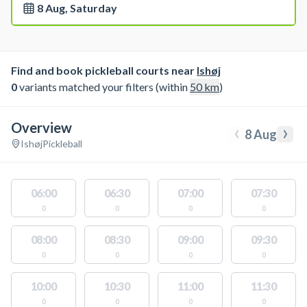
8 Aug, Saturday
Find and book pickleball courts near
Ishøj
0
variants matched your filters (within
50
km
)
Overview
‹
›
8 Aug
Ishøj
Pickleball
06:00
06:30
07:00
07:30
0
0
0
0
08:00
08:30
09:00
09:30
0
0
0
0
10:00
10:30
11:00
11:30
0
0
0
0