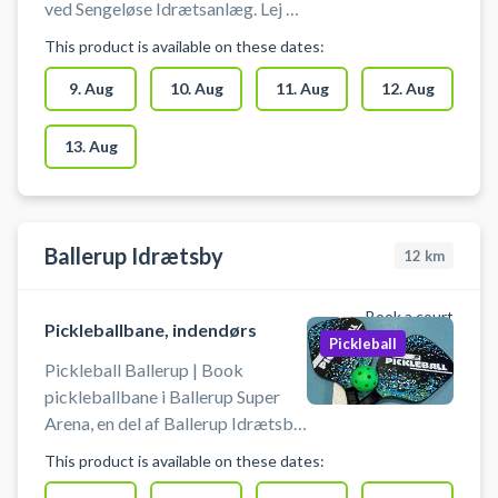
ved Sengeløse Idrætsanlæg. Lej en
pickleballbane og spil pickleball i
This product is available on these dates:
Sengeløse. Gratis parkering ved
hallen i Sengeløse ved booking af
9. Aug
10. Aug
11. Aug
12. Aug
pickleball. Omklædningsrum og
hallen åbnes/lukkes en halv time
13. Aug
før/efter anvendelse af hallen.
Ballerup Idrætsby
12
km
Book a court
Pickleballbane, indendørs
Pickleball
Pickleball Ballerup | Book
pickleballbane i Ballerup Super
Arena, en del af Ballerup Idrætsby.
Lej banen og spil pickleball i
This product is available on these dates:
Ballerup. Medbring selv Pickleball