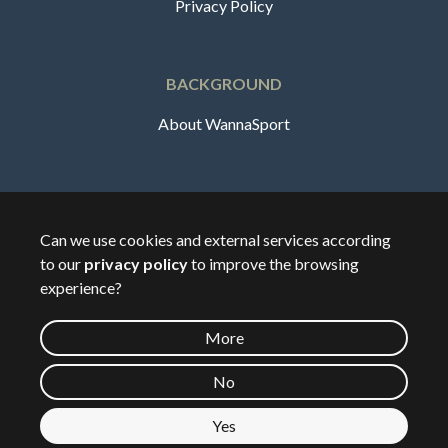
Privacy Policy
BACKGROUND
About WannaSport
English
Can we use cookies and external services according
to our
privacy policy
to improve the browsing
🇸🇪
Sverige
experience?
More
©
2026
Wannasport.dk
No
Yes
Private data