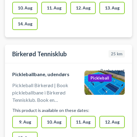
Idrætsbyens Det er muligt at låne
bat og bolde på stedet. Du skal
10. Aug
11. Aug
12. Aug
13. Aug
selv tage net op og ned. Der skal
benyttes indendørssko, som ikke
14. Aug
sætter mærker. Der er mulighed
for bad og omklædning.
Birkerød Tennisklub
25
km
Book a court
Pickleballbane, udendørs
Pickleball
Pickleball Birkerød | Book
pickleballbane i Birkerød
Tennisklub. Book en
pickleballbane og spil pickleball i
This product is available on these dates:
Birkerød på de 3 nyanlagt
udendørs pickleballbaner
9. Aug
10. Aug
11. Aug
12. Aug
beliggende ved tennisklubben i
Birkerød.