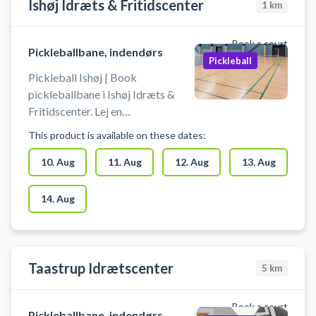
Ishøj Idræts & Fritidscenter
1
km
Book a court
Pickleballbane, indendørs
Pickleball
Pickleball Ishøj | Book
pickleballbane i Ishøj Idræts &
Fritidscenter. Lej en
pickleballbane og spil pickleball i
This product is available on these dates:
Ishøj på en af banerne i hallerne
ved Ishøj Idræts & Fritidscenter,
10. Aug
11. Aug
12. Aug
13. Aug
hvor du kan parkere gratis ved
hallen. Medbring selv bat og
14. Aug
bolde.
Taastrup Idrætscenter
5
km
Book a court
Pickleballbane, indendørs