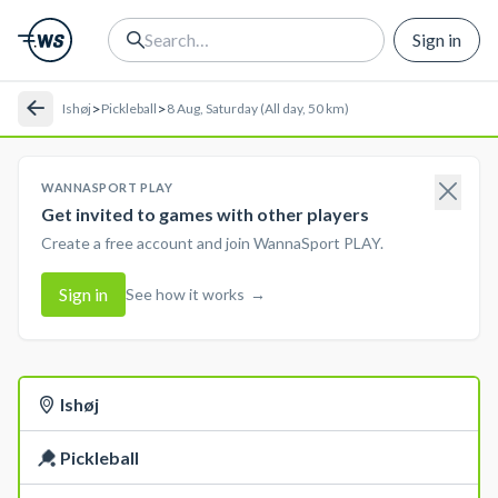
Sign in
>
>
Ishøj
Pickleball
8 Aug, Saturday (All day, 50 km)
WANNASPORT PLAY
Get invited to games with other players
Create a free account and join WannaSport PLAY.
Sign in
See how it works
→
Ishøj
Pickleball