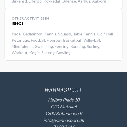
Birkerød
,
Lillerød
,
Kokkedal
,
Odense
,
Aarhus
,
Aalborg
OTHER ACTIVITIES IN
ISHØJ
Padel
,
Badminton
,
Tennis
,
Squash
,
Table Tennis
,
Golf
,
Hall
,
Petanque
,
Football
,
Floorball
,
Basketball
,
Volleyball
,
Mindfulness
,
Swimming
,
Fencing
,
Running
,
Surfing
,
Workout
,
Kegle
,
Skating
,
Bowling
Højbro Plads 10
C/O Matrikel
1200 København K
info@wannasport.dk
7199 2644