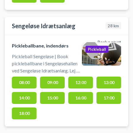
en pickleballbane i Taastrup
Idrætscenter. Du finder gratis
parkering lige ved idrætscentret.
Sengeløse Idrætsanlæg
28
km
Book a court
Pickleballbane, indendørs
Pickleball
Pickleball Sengeløse | Book
pickleballbane i Sengeløsehallen
ved Sengeløse Idrætsanlæg. Lej en
pickleballbane og spil pickleball i
08:00
09:00
12:00
13:00
Sengeløse. Gratis parkering ved
hallen i Sengeløse ved booking af
14:00
15:00
16:00
17:00
pickleball. Omklædningsrum og
hallen åbnes/lukkes en halv time
før/efter anvendelse af hallen.
18:00