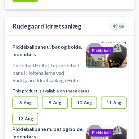
Rudegaard Idrætsanlæg
49
km
Book a court
Pickleballbane u. bat og bolde,
Pickleball
indendørs
Pickleball Holte | Lej pickleball
bane i Holtehallerne ved
Rudegaard Idrætsanlæg i Holte.
Lej en af Rudegaard Idrætsanlægs
This product is available on these dates:
indendørs pickleball baner i
Holtehallerne og spil pickleball i
8. Aug
9. Aug
10. Aug
11. Aug
Holte.
12. Aug
Pickleballbane m. bat og bolde,
Pickleball
indendørs