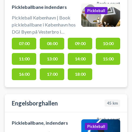
Book a court
Pickleballbane indendørs
Pickleball
Pickleball København | Book
pickleballbane i København hos
DGI Byen på Vesterbro i
København – spil pickleball midt i
07:00
08:00
09:00
10:00
byen. Der er 4 pickleballbaner klar
til booking - centralt beliggende
11:00
13:00
14:00
15:00
hos DGI Byen København. DGI
Byen på Tietgensgade 65, 1704
København V, byder udover leje af
16:00
17:00
18:00
pickleballbaner på flere andre
sportsaktiviteter som badminton,
bordtennis m.fl. i samme lokaler.
Engelsborghallen
45
km
Book a court
Pickleballbane, indendørs
Pickleball