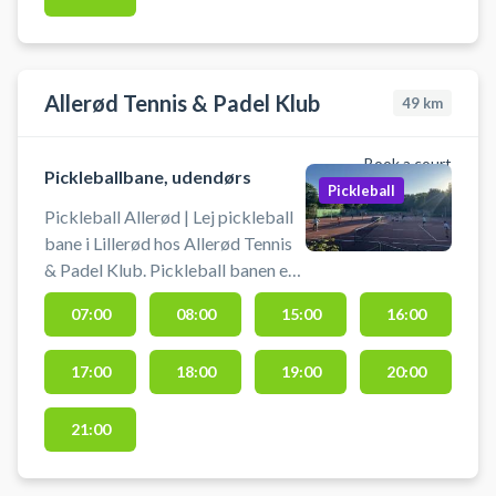
Allerød Tennis & Padel Klub
49
km
Book a court
Pickleballbane, udendørs
Pickleball
Pickleball Allerød | Lej pickleball
bane i Lillerød hos Allerød Tennis
& Padel Klub. Pickleball banen er
en udendørs hardcourt
07:00
08:00
15:00
16:00
pickleballbane. Book
pickleballbane og spil pickleball i
17:00
18:00
19:00
20:00
Allerød på en af de 4 udendørs
pickleballbaner. Udover 4
pickleballbaner, er der udendørs 9
21:00
tennisbaner på grus eller
hardcourt, 2 padelbaner og en