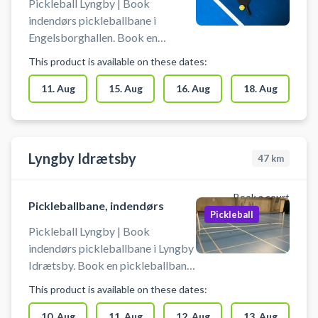
Pickleball Lyngby | Book
indendørs pickleballbane i
Engelsborghallen. Book en
pickleballbane og spil pickleball i
This product is available on these dates:
Engelsborghallen Det er muligt at
låne bat og bolde på stedet. Du
11. Aug
15. Aug
16. Aug
18. Aug
skal selv tage net op og ned. Der
skal benyttes indendørssko, som
ikke sætter mærker. Der er
mulighed for bad og omklædning.
Lyngby Idrætsby
47
km
Book a court
Pickleballbane, indendørs
Pickleball
Pickleball Lyngby | Book
indendørs pickleballbane i Lyngby
Idrætsby. Book en pickleballbane
og spil pickleball i Lyngby i
This product is available on these dates:
Idrætsbyens Det er muligt at låne
bat og bolde på stedet. Du skal
10. Aug
11. Aug
12. Aug
13. Aug