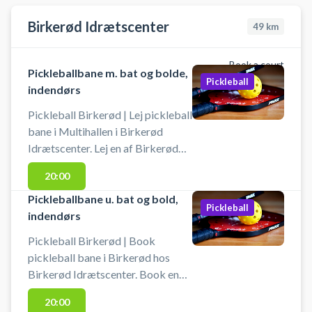
tennishal med 3 tennisbaner.
Medbring selv udstyr - bat og
Birkerød Idrætscenter
49
km
bolde.
Book a court
Pickleballbane m. bat og bolde,
Pickleball
indendørs
Pickleball Birkerød | Lej pickleball
bane i Multihallen i Birkerød
Idrætscenter. Lej en af Birkerød
Idrætscenters pickleball baner i
20:00
multihallen og spil pickleball.
Pickleball bane er med bolde og
Pickleballbane u. bat og bold,
Pickleball
bat til 4 pickleball spillere.
indendørs
Pickleball Birkerød | Book
pickleball bane i Birkerød hos
Birkerød Idrætscenter. Book en
pickleball bane og spil pickleball i
20:00
Birkerød Idrætscenters multihal.