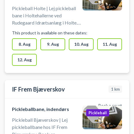
Pickleball Holte | Lej pickleball
bane i Holtehallerne ved
Rudegaard Idrætsanlæg i Holte.
Lej en af Rudegaard Idrætsanlægs
This product is available on these dates:
indendørs pickleball baner i
Holtehallerne og spil pickleball i
8. Aug
9. Aug
10. Aug
11. Aug
Holte. Pickleball bane er med
bolde og bat til 4 pickleball
12. Aug
spillere.
IF Frem Bjæverskov
1
km
Book a court
Pickleballbane, indendørs
Pickleball
Pickleball Bjæverskov | Lej
pickleballbane hos IF Frem