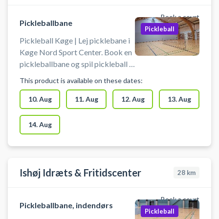
Book a court
Pickleballbane
Pickleball
Pickleball Køge | Lej picklebane i
Køge Nord Sport Center. Book en
pickleballbane og spil pickleball i
Køge på en af pickleballbanerne i
This product is available on these dates:
hallerne ved Køge Nord
Sportcenter.
10. Aug
11. Aug
12. Aug
13. Aug
14. Aug
Ishøj Idræts & Fritidscenter
28
km
Book a court
Pickleballbane, indendørs
Pickleball