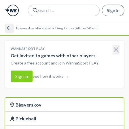
Sign in
>
>
Bjæverskov
Pickleball
7 Aug, Friday (All day, 50 km)
WANNASPORT PLAY
Get invited to games with other players
Create a free account and join WannaSport PLAY.
Sign in
See how it works
→
Bjæverskov
Pickleball