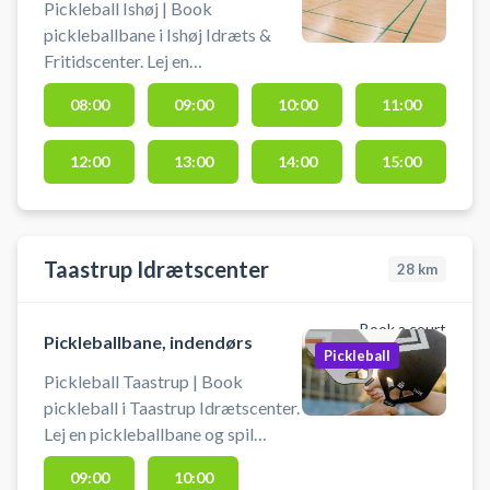
Pickleball Ishøj | Book
pickleballbane i Ishøj Idræts &
Fritidscenter. Lej en
pickleballbane og spil pickleball i
08:00
09:00
10:00
11:00
Ishøj på en af banerne i hallerne
ved Ishøj Idræts & Fritidscenter,
12:00
13:00
14:00
15:00
hvor du kan parkere gratis ved
hallen. Medbring selv bat og
bolde.
Taastrup Idrætscenter
28
km
Book a court
Pickleballbane, indendørs
Pickleball
Pickleball Taastrup | Book
pickleball i Taastrup Idrætscenter.
Lej en pickleballbane og spil
pickleball i Taastrup. Medbring
09:00
10:00
selv bat og bolde, når du booker