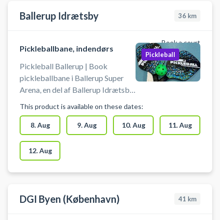
Ballerup Idrætsby
36
km
Book a court
Pickleballbane, indendørs
Pickleball
Pickleball Ballerup | Book
pickleballbane i Ballerup Super
Arena, en del af Ballerup Idrætsby.
Lej banen og spil pickleball i
This product is available on these dates:
Ballerup. Medbring selv Pickleball
bat og bolde, når du booker en
8. Aug
9. Aug
10. Aug
11. Aug
Pickleball bane i Ballerup Super
Arena. Gratis parkeringspladser
12. Aug
foran arenaen ved booking af
pickleball. Omklædning &
badefaciliteter er til rådighed ved
booking af bane til pickleball.
DGI Byen (København)
41
km