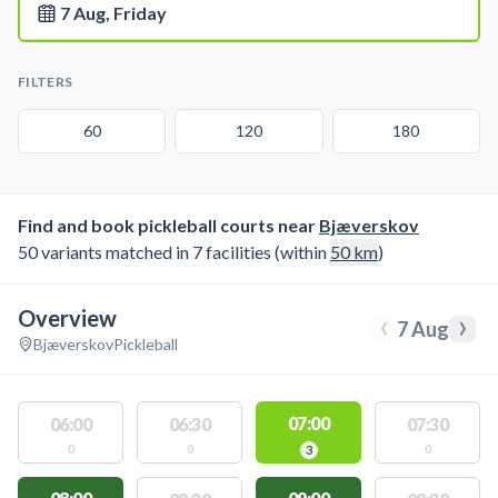
7 Aug, Friday
FILTERS
60
120
180
Find and book pickleball courts near
Bjæverskov
50 variants matched in 7 facilities (within
50
km
)
Overview
‹
›
7 Aug
Bjæverskov
Pickleball
07:00
06:00
06:30
07:30
0
0
0
3