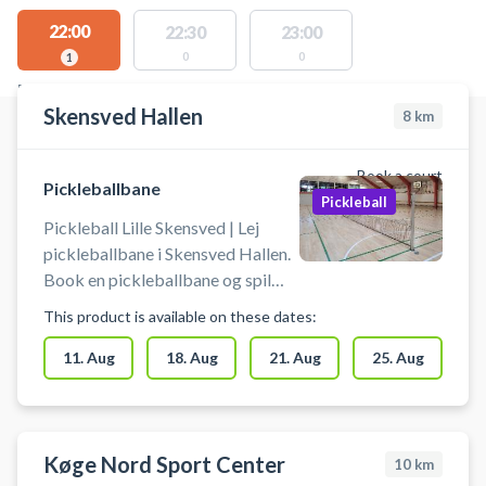
22:00
22:30
23:00
0
0
1
FACILITIES WITH AVAILABLE ACTIVITIES
Skensved Hallen
8
km
Book a court
Pickleballbane
Pickleball
Pickleball Lille Skensved | Lej
pickleballbane i Skensved Hallen.
Book en pickleballbane og spil
pickleball i Skensved på en af de
This product is available on these dates:
mange pickleballbaner i
Skensvedhallen beliggende på
11. Aug
18. Aug
21. Aug
25. Aug
Højelsevej 1B, 4632 Lille
Skensved.
Køge Nord Sport Center
10
km