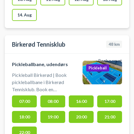
selv tage net op og ned. Der skal
benyttes indendørssko, som ikke
14. Aug
sætter mærker. Der er mulighed
for bad og omklædning.
Birkerød Tennisklub
48
km
Book a court
Pickleballbane, udendørs
Pickleball
Pickleball Birkerød | Book
pickleballbane i Birkerød
Tennisklub. Book en
pickleballbane og spil pickleball i
07:00
08:00
16:00
17:00
Birkerød på de 3 nyanlagt
udendørs pickleballbaner
18:00
19:00
20:00
21:00
beliggende ved tennisklubben i
Birkerød.
22:00