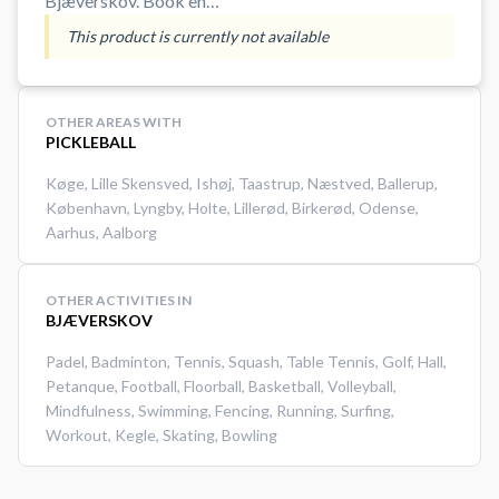
Bjæverskov. Book en
pickleballbane og spil pickleball i
This product is currently not available
Bjæverskov på en af de mange
indendørs pickleballbaner i
Skovbohallen i Bjæverskov.
OTHER AREAS WITH
#Picklebal-bjaeverskov #spil-
PICKLEBALL
pickleball #book-pickleball-bane
Køge
,
Lille Skensved
,
Ishøj
,
Taastrup
,
Næstved
,
Ballerup
,
København
,
Lyngby
,
Holte
,
Lillerød
,
Birkerød
,
Odense
,
Aarhus
,
Aalborg
OTHER ACTIVITIES IN
BJÆVERSKOV
Padel
,
Badminton
,
Tennis
,
Squash
,
Table Tennis
,
Golf
,
Hall
,
Petanque
,
Football
,
Floorball
,
Basketball
,
Volleyball
,
Mindfulness
,
Swimming
,
Fencing
,
Running
,
Surfing
,
Workout
,
Kegle
,
Skating
,
Bowling