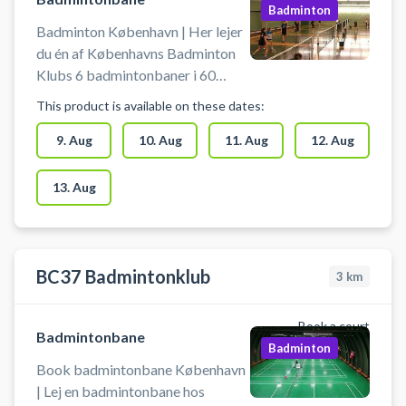
Badminton
Badminton København | Her lejer
du én af Københavns Badminton
Klubs 6 badmintonbaner i 60
minutter. Spil badminton i
This product is available on these dates:
København ved at leje en
badmintonbane hos Københavns
9. Aug
10. Aug
11. Aug
12. Aug
Badminton Klub beliggende
Krausesvej 12, 2100 København
13. Aug
Ø. BEMÆRK: Efter booking kan
badminton banen ikke afbestilles.
Der skal benyttes indendørssko
med lyse såler, der ikke sætter
BC37 Badmintonklub
3
km
mærker.
Book a court
Badmintonbane
Badminton
Book badmintonbane København
| Lej en badmintonbane hos