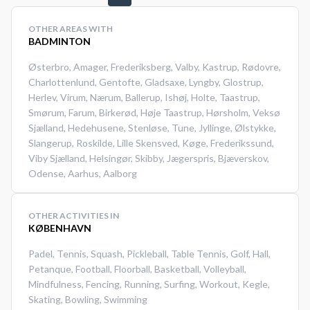
badmintonbanerne i
OTHER AREAS WITH
Skinderskovhallen.
BADMINTON
Østerbro
,
Amager
,
Frederiksberg
,
Valby
,
Kastrup
,
Rødovre
,
Charlottenlund
,
Gentofte
,
Gladsaxe
,
Lyngby
,
Glostrup
,
Herlev
,
Virum
,
Nærum
,
Ballerup
,
Ishøj
,
Holte
,
Taastrup
,
Smørum
,
Farum
,
Birkerød
,
Høje Taastrup
,
Hørsholm
,
Veksø
Sjælland
,
Hedehusene
,
Stenløse
,
Tune
,
Jyllinge
,
Ølstykke
,
Slangerup
,
Roskilde
,
Lille Skensved
,
Køge
,
Frederikssund
,
Viby Sjælland
,
Helsingør
,
Skibby
,
Jægerspris
,
Bjæverskov
,
Odense
,
Aarhus
,
Aalborg
OTHER ACTIVITIES IN
KØBENHAVN
Padel
,
Tennis
,
Squash
,
Pickleball
,
Table Tennis
,
Golf
,
Hall
,
Petanque
,
Football
,
Floorball
,
Basketball
,
Volleyball
,
Mindfulness
,
Fencing
,
Running
,
Surfing
,
Workout
,
Kegle
,
Skating
,
Bowling
,
Swimming