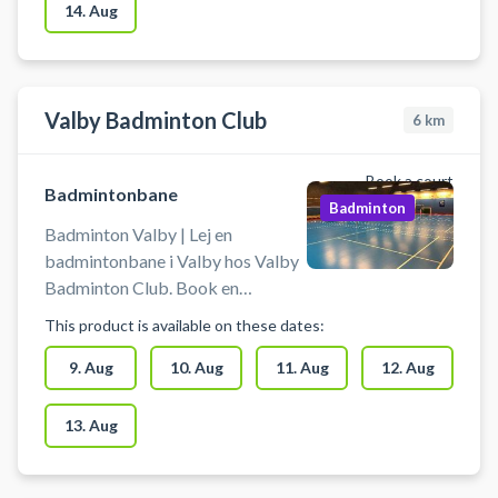
hallerne, kendt som
14. Aug
Frederiksberghallerne og
Frederiksberg Hallen, er en
populær facilitet centralt på
Frederiksberg. Badminton
Valby Badminton Club
6
km
banerne i Frederiksberghallen er
et alternativ for dem som lejer en
Book a court
badmintonbane i Grøndalscentret.
Badmintonbane
Badminton
#Frederiksberg-badminton
Badminton Valby | Lej en
#badminton-frederiksberg
badmintonbane i Valby hos Valby
Badminton Club. Book en
badmintonbane nær København
This product is available on these dates:
og spil badminton i Valby ved at
leje en af Valby Badminton Clubs
9. Aug
10. Aug
11. Aug
12. Aug
badmintonbaner. #badminton-
valby #badmintonbaner-valby
13. Aug
#spille-badminton-valby