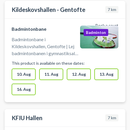
Kildeskovshallen - Gentofte
7
km
Book a court
Badmintonbane
Badminton
Badmintonbane i
Kildeskovshallen, Gentofte | Lej
badmintonbanen i gymnastiksalen
i Kildeskovshallen beliggende på
This product is available on these dates:
Adolphsvej 25, 2820 Gentofte.
Book badmintonbanen i
10. Aug
11. Aug
12. Aug
13. Aug
Kildeskovshallen og spil
badminton i Gentofte. Der er
16. Aug
omklædning til rådighed i
Kildeskovshallen. Medbring selv
badminton ketcher og fjerbolde.
Husk at benytte sko som er
KFIU Hallen
7
km
beregnet til indendørs brug.
Medbring ikke mad og drikke i