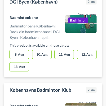
DGI Byen (København)
2
km
Book a court
Badmintonbane
Badminton
Badmintonbane København |
Book din badmintonbane i DGI
Byen i København – spil
badminton midt i byen. 16 baner
This product is available on these dates:
klar til booking - centralt
beliggende hos DGI Byen
9. Aug
10. Aug
11. Aug
12. Aug
København. DGI Byen på
Tietgensgade 65, 1704
13. Aug
København V, byder udover leje af
badmintonbane på en lang række
andre sportsaktiviteter som
pickleball, bordtennis m.fl. i
Københavns Badminton Klub
2
km
samme lokaler.
Book a court
Badmintonbane