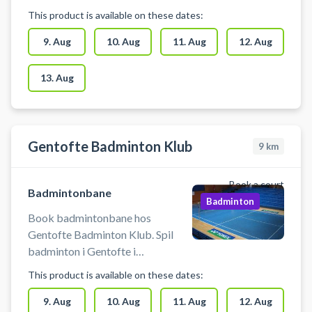
badmintonbane og spil badminton
This product is available on these dates:
i Kastrup i badmintonhallen der
ligger i forbindelse med
9. Aug
10. Aug
11. Aug
12. Aug
Vestamager Idrætsanlæg. Du skal
selv medbringe ketcher og bolde.
13. Aug
Der er mulighed for at købe
fjerbolde hos Café Feven i hallen.
Denne mulighed kan ikke
garanteres, og afhænger af
Gentofte Badminton Klub
9
km
bemandingen på stedet.
Book a court
Badmintonbane
Badminton
Book badmintonbane hos
Gentofte Badminton Klub. Spil
badminton i Gentofte i
badmintonhallen ved Gentofte
This product is available on these dates:
Badminton Klub (GBK). Parkering
findes foran badmintonhallen, bad
9. Aug
10. Aug
11. Aug
12. Aug