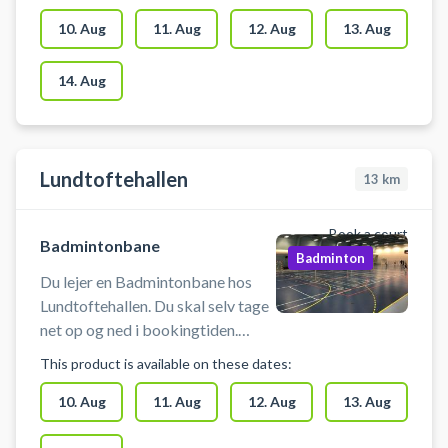
Medbring selv ketcher og bolde.
Der skal benyttes indendørssko,
10. Aug
11. Aug
12. Aug
13. Aug
som ikke sætter mærker. Der er
mulighed for omklædning.
14. Aug
Lundtoftehallen
13
km
Book a court
Badmintonbane
Badminton
Du lejer en Badmintonbane hos
Lundtoftehallen. Du skal selv tage
net op og ned i bookingtiden.
Medbring selv ketcher og bolde.
This product is available on these dates:
Der skal benyttes indendørssko,
som ikke sætter mærker. Der er
10. Aug
11. Aug
12. Aug
13. Aug
mulighed f