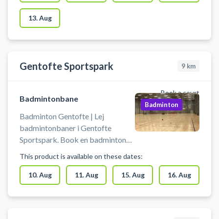
og omklædning muligt. Medbring
selv bolde og ketchere samt
13. Aug
indendørs indendørssko med lyse
såler eller Non-Marking sko.
Gentofte Sportspark
9
km
Book a court
Badmintonbane
Badminton
Badminton Gentofte | Lej
badmintonbaner i Gentofte
Sportspark. Book en badminton
træningsbane og spil badminton i
This product is available on these dates:
Gentofte. Badmintonbanen kan
benyttes til ekstra træning, talent
10. Aug
11. Aug
15. Aug
16. Aug
træning eller kammeratlig
sportslig hygge. Du booker for 2-
4 personer pr. bane. Der kan