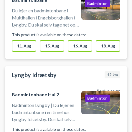
Badminton
Du lejer en badmintonbane i
Multihallen i Engelsborghallen i
Lyngby. Du skal selv tage net op
og ned i bookingtiden. Medbring
This product is available on these dates:
selv ketcher og bolde. Der er
mulighed for omklædning.
11. Aug
15. Aug
16. Aug
18. Aug
Lyngby Idrætsby
12
km
Book a court
Badmintonbane Hal 2
Badminton
Badminton Lyngby | Du lejer en
badmintonbane i en time hos
Lyngby Idrætsby. Du skal selv
tage net op og ned i bookingtiden.
This product is available on these dates: