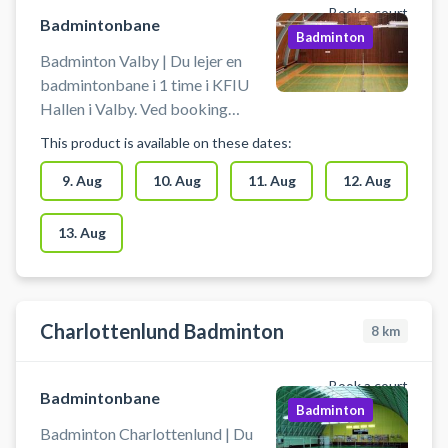
Book a court
salen.
Badmintonbane
Badminton
Badminton Valby | Du lejer en
badmintonbane i 1 time i KFIU
Hallen i Valby. Ved booking
modtages en kode som benyttes
This product is available on these dates:
for at få adgang til hallen.
Medbring selv udstyr,
9. Aug
10. Aug
11. Aug
12. Aug
badmintonketcher og bolde.
Afmelding af baner skal ske
13. Aug
senest to timer før start.
Charlottenlund Badminton
8
km
Book a court
Badmintonbane
Badminton
Badminton Charlottenlund | Du