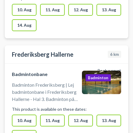
en single- eller doublebane og
kom og spil. Badminton hos
10. Aug
11. Aug
12. Aug
13. Aug
Kastrup Magleby Badminton er et
af de bedste steder at booke
14. Aug
badminton ved København.
Ketcher kan lånes hos
inspektørerne. Bolde kan købes
hos inspektørerne. Sko kan lånes
Frederiksberg Hallerne
6
km
hos inspektørerne.
Book a court
Badmintonbane
Badminton
Badminton Frederiksberg | Lej
badmintonbane i Frederiksberg
Hallerne - Hal 3. Badminton på
Frederiksberg bliver ikke
This product is available on these dates:
nemmere – find hurtigt en ledig
bane og spil badminton på
10. Aug
11. Aug
12. Aug
13. Aug
Frederiksberg. Frederiksberg-