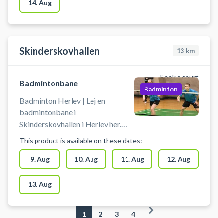
14. Aug
Skinderskovhallen
13
km
Book a court
Badmintonbane
Badminton
Badminton Herlev | Lej en
badmintonbane i
Skinderskovhallen i Herlev her.
Medbring selv ketcher og bolde.
This product is available on these dates:
Det er kun tilladt at benytte banen
med indendørssko med hvide
9. Aug
10. Aug
11. Aug
12. Aug
såler. Banen kan afbestilles indtil 4
timer før reservationens
13. Aug
starttidspunkt. Book en
badmintonbane og spil badminton
1
2
3
4
i Herlev på en af