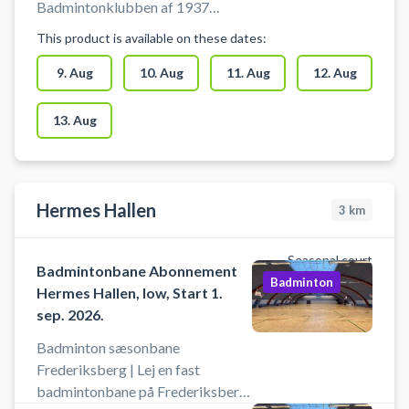
Badmintonklubben af 1937
(BC37). Hos BC37 finder du nogle
This product is available on these dates:
af de bedste badminton baner
København kan tilbyde – en
9. Aug
10. Aug
11. Aug
12. Aug
perfekt løsning, hvis du søger en
ledig badminton bane København.
13. Aug
Banen kan afbestilles indtil 3 timer
før starttidspunktet. Medbring
fjerbolde og ketsjer.
Hermes Hallen
3
km
Seasonal court
Badmintonbane Abonnement
Badminton
Hermes Hallen, low, Start 1.
sep. 2026.
Badminton sæsonbane
Frederiksberg | Lej en fast
badmintonbane på Frederiksberg.