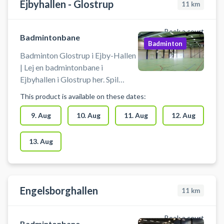
bookes op til 4 baner ved siden af
Ejbyhallen - Glostrup
11
km
hinanden.
Book a court
Badmintonbane
Badminton
Badminton Glostrup i Ejby-Hallen
| Lej en badmintonbane i
Ejbyhallen i Glostrup her. Spil
badminton i Glostrup på en af
This product is available on these dates:
badmintonbanerne i Ejbyhallen.
Medbring selv ketcher og bolde.
9. Aug
10. Aug
11. Aug
12. Aug
13. Aug
Engelsborghallen
11
km
Book a court
Badmintonbane