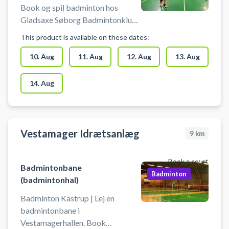
Book og spil badminton hos
Gladsaxe Søborg Badmintonklub
en af de største
This product is available on these dates:
badmintonklubber i København.
Du skal selv medbringe
10. Aug
11. Aug
12. Aug
13. Aug
badmintonketcher og bolde. Husk
at se åbningstiderne på
14. Aug
www.gladsaxe.dk/idræt
Vestamager Idrætsanlæg
9
km
Book a court
Badmintonbane
Badminton
(badmintonhal)
Badminton Kastrup | Lej en
badmintonbane i
Vestamagerhallen. Book