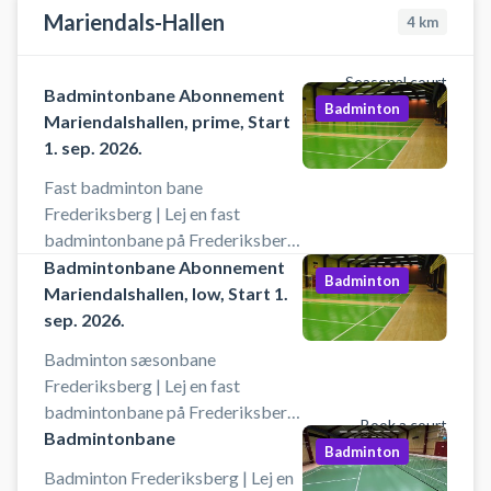
badmintonbane
Hallerne eller Hermes Hallen.
Mariendals-Hallen
4
km
Seasonal court
Badmintonbane Abonnement
Badminton
Mariendalshallen, prime, Start
1. sep. 2026.
Fast badminton bane
Frederiksberg | Lej en fast
badmintonbane på Frederiksberg.
Book fast badmintonbane for
Badmintonbane Abonnement
Badminton
sæsonen på Frederiksberg og spil
Mariendalshallen, low, Start 1.
badminton på en fast badminton
sep. 2026.
bane i Mariendalshallen ved
Badminton sæsonbane
København. Din faste
Frederiksberg | Lej en fast
badmintonbane opkræves
badmintonbane på Frederiksberg.
månedligt så du har samme
Book a court
Book en badmintonbane for en
Badmintonbane
badmintonbane hele sæsonen i
Badminton
sæson i København på en af
badmintonhallen på
Badminton Frederiksberg | Lej en
sæsonbanerne i Mariendalshallen