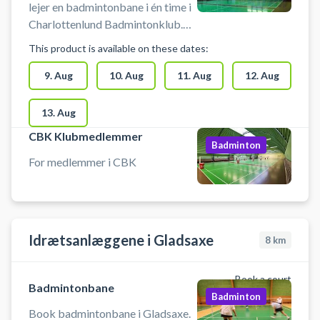
lejer en badmintonbane i én time i
Charlottenlund Badmintonklub.
Medbring selv ketcher og
This product is available on these dates:
fjerbolde. Der må IKKE spilles
Pickleball i hallen.
9. Aug
10. Aug
11. Aug
12. Aug
13. Aug
CBK Klubmedlemmer
Badminton
For medlemmer i CBK
Idrætsanlæggene i Gladsaxe
8
km
Book a court
Badmintonbane
Badminton
Book badmintonbane i Gladsaxe.