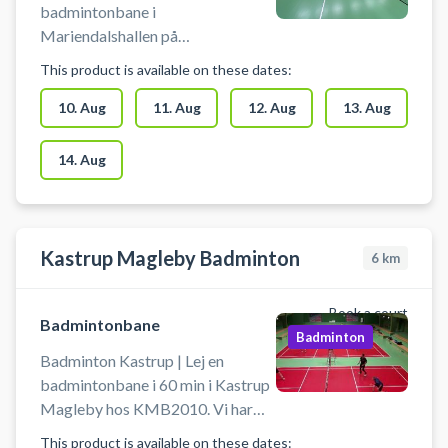
Frederiksberg eller indtil
badmintonbane i
på Frederiksberg. Din faste
badmintonabonnementet opsiges.
Mariendalshallen på
badmintonbane opkræves
#saesonbane-badminton #fast-
Frederiksberg. Book
This product is available on these dates:
månedligt så du har samme
badmintonbane
badmintonbane og spil badminton
badmintonbane hele sæsonen i
i centrum af København på
10. Aug
11. Aug
12. Aug
13. Aug
badmintonhallen på
Frederiksberg. Find og book
Frederiksberg eller indtil
ledige badmintonbaner på
14. Aug
badmintonabonnementet opsiges.
Frederiksberg i enten Hermes
#fast-badminton-bane
Hallen, Frederiksberg Hallerne
#mariendalshallen-
eller Mariendalshallen. Udstyr
badmintonbane-saeson
såsom ketchere kan lejes og bolde
Kastrup Magleby Badminton
6
km
købes og er på køl.
Book a court
Badmintonbane
Badminton
Badminton Kastrup | Lej en
badmintonbane i 60 min i Kastrup
Magleby hos KMB2010. Vi har
plads til alle, så saml vennerne til
This product is available on these dates: