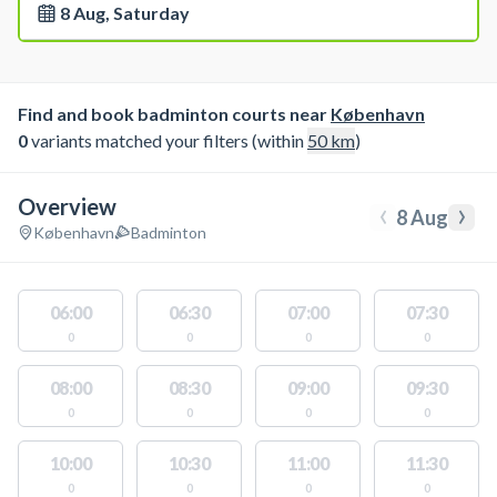
8 Aug, Saturday
Find and book badminton courts near
København
0
variants matched your filters (within
50
km
)
Overview
‹
›
8 Aug
København
Badminton
06:00
06:30
07:00
07:30
0
0
0
0
08:00
08:30
09:00
09:30
0
0
0
0
10:00
10:30
11:00
11:30
0
0
0
0