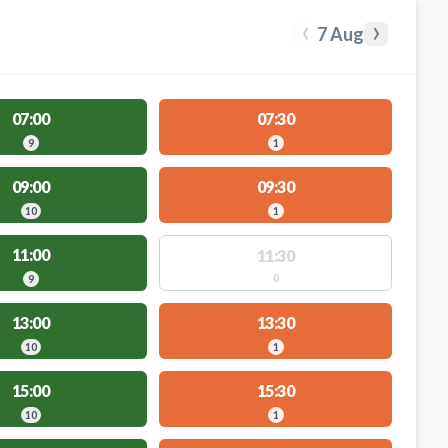
‹
›
7 Aug
07:00
07:30
9
1
09:00
09:30
10
1
11:00
11:30
0
9
13:00
13:30
10
1
15:00
15:30
10
1