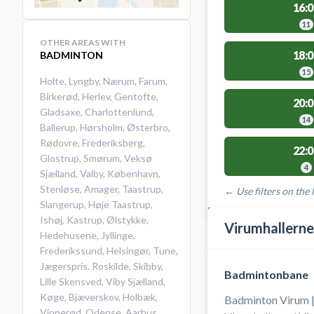
16:0
11
OTHER AREAS WITH
18:0
BADMINTON
15
Holte
,
Lyngby
,
Nærum
,
Farum
,
Birkerød
,
Herlev
,
Gentofte
,
20:0
Gladsaxe
,
Charlottenlund
,
14
Ballerup
,
Hørsholm
,
Østerbro
,
Rødovre
,
Frederiksberg
,
22:0
Glostrup
,
Smørum
,
Veksø
4
Sjælland
,
Valby
,
København
,
Stenløse
,
Amager
,
Taastrup
,
← Use filters on the l
Slangerup
,
Høje Taastrup
,
FACILITIES WITH AVAI
Ishøj
,
Kastrup
,
Ølstykke
,
Virumhallerne
Hedehusene
,
Jyllinge
,
Frederikssund
,
Helsingør
,
Tune
,
Jægerspris
,
Roskilde
,
Skibby
,
Badmintonbane
Lille Skensved
,
Viby Sjælland
,
Køge
,
Bjæverskov
,
Holbæk
,
Badminton Virum |
Vipperød
,
Odense
,
Aarhus
,