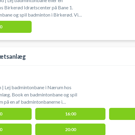
d | Lej badmintonbane eller en
s Birkerød Idrætscenter på Bane 1.
ane og spil badminton i Birkerød. Vi
 dig i hallen, men du skal selv sætte det
0
ratis parkering ved
-Birkerød
jælland
rætsanlæg
| Lej badmintonbane i Nærum hos
nlæg. Book en badmintonbane og spil
 på en af badmintonbanerne i
l dig i hallen,
0
16:00
te. Banen lejes uden
 så husk at medbringe bolde og ketchere.
0
20:00
lædning og bad. Der kan være