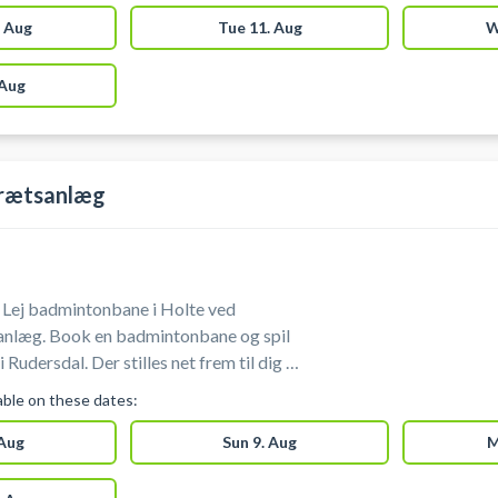
ædning.
 Aug
Tue 11. Aug
W
 Aug
rætsanlæg
 Lej badmintonbane i Holte ved
nlæg. Book en badmintonbane og spil
illes net frem til dig i
sætte dette. Banen lejes uden
lable on these dates:
 så husk at medbringe bolde og ketchere
ntonbane i Holtehallerne. Der er
 Aug
Sun 9. Aug
M
ing og bad i Holtehallerne. Gratis
intonbanerne i Holte - nem adgang til