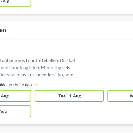
 Aug
Nordsjælland.
len
tonbane hos Lundtoftehallen. Du skal
g ned i bookingtiden. Medbring selv
Der skal benyttes indendørssko, som
. Der er mulighed f
lable on these dates:
 Aug
Tue 11. Aug
W
 Aug