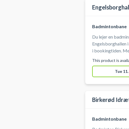
Engelsborghal
Badmintonbane
Du lejer en badmin
Engelsborghallen i Lyngby. Du skal selv 
i bookingtiden. Medbring selv ketcher og bolde. Der er
mulighed for omkl
This product is avai
Tue 11.
Birkerød Idræ
Badmintonbane