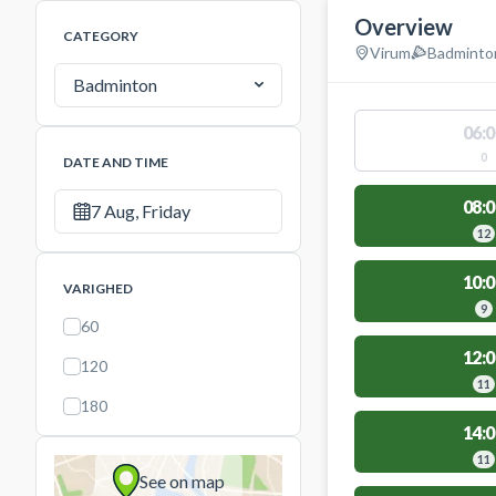
Overview
CATEGORY
Virum
Badminto
Badminton
06:0
0
DATE AND TIME
08:0
7 Aug, Friday
12
10:0
VARIGHED
9
60
12:0
120
11
180
14:0
11
See on map