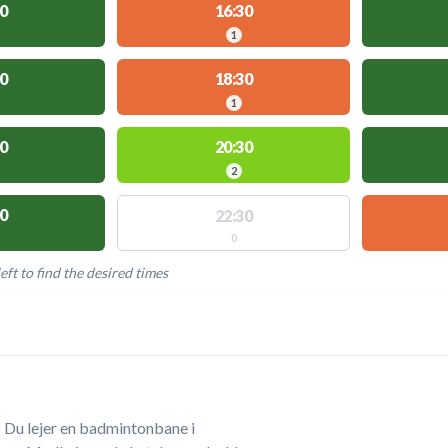
0
16:30
1
0
18:30
1
0
20:30
2
0
22:30
0
eft to find the desired times
LABLE ACTIVITIES
 Du lejer en badmintonbane i