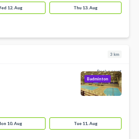
ed 12. Aug
Thu 13. Aug
3
km
Book a court
Badminton
on 10. Aug
Tue 11. Aug