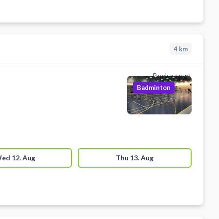
4
km
Book a court
Badminton
ed 12. Aug
Thu 13. Aug