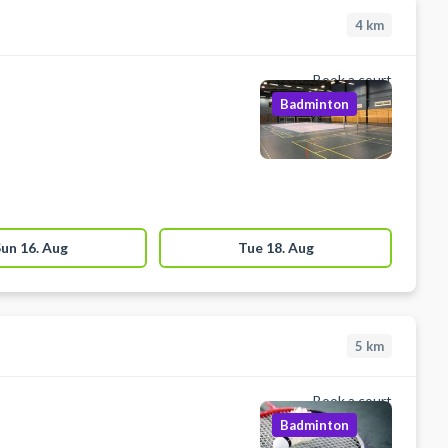
4
km
Book a court
Badminton
un 16. Aug
Tue 18. Aug
5
km
Book a court
Badminton