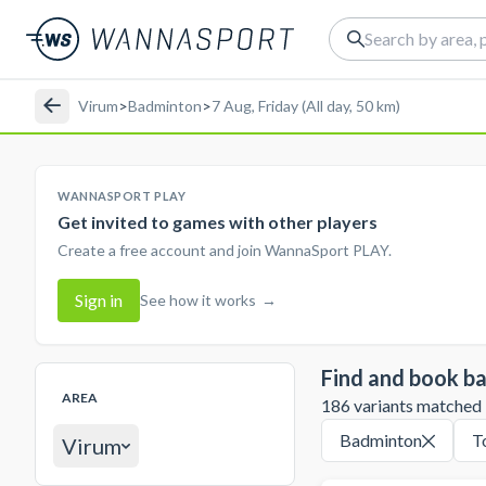
Virum
>
Badminton
>
7 Aug, Friday (All day, 50 km)
WANNASPORT PLAY
Get invited to games with other players
Create a free account and join WannaSport PLAY.
Sign in
See how it works
→
Find and book b
AREA
186 variants matched in
Badminton
T
Virum