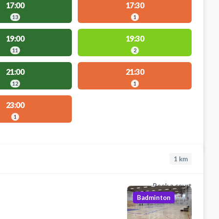
17:00
17:30
13
1
19:00
19:30
11
2
21:00
21:30
12
1
23:00
1
1
km
Book a court
Badminton