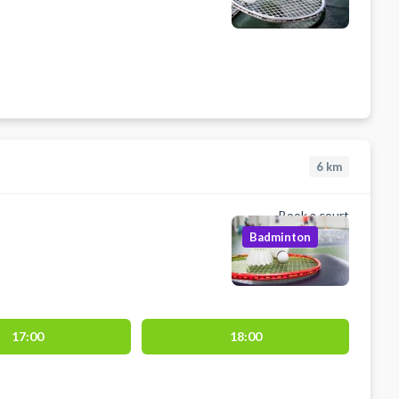
6
km
Book a court
Badminton
17:00
18:00