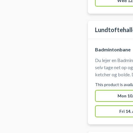
Wed 12.
badmintonbaner i 
Lundtoftehal
Badmintonbane
Du lejer en Badmin
selv tage net op o
ketcher og bolde. 
ikke sætter mærker
This product is avai
Mon 10.
Fri 14.