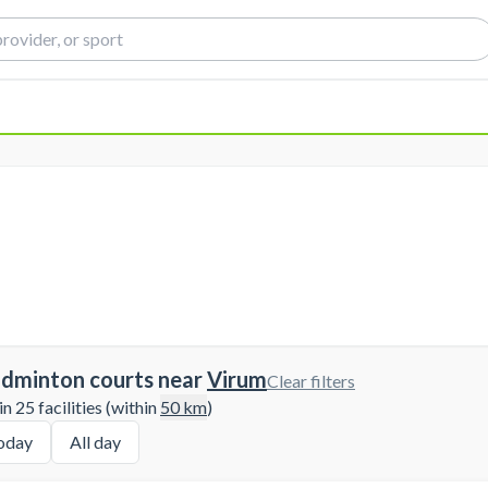
adminton courts near
Virum
Clear filters
 25 facilities (within
50
km
)
oday
All day