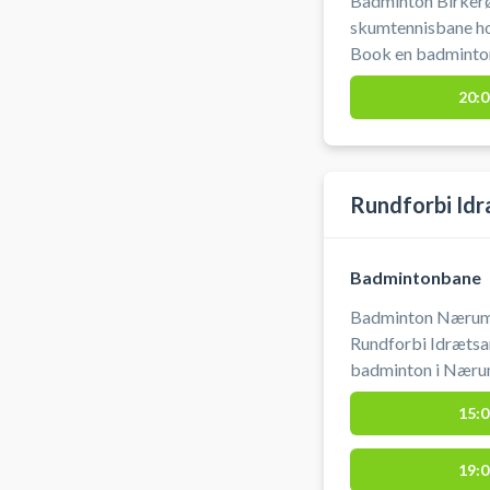
Badminton Birkerø
skumtennisbane ho
Book en badmintonb
stiller net frem til
20:0
op. Banen lejes uden yderligere udstyr, så husk at
medbringe bolde og ketchere. G
Birkerød Idrætscenter. #Badminton
#Badminton-nords
Rundforbi Id
Badmintonbane
Badminton Nærum 
Rundforbi Idrætsa
badminton i Nærum
Rundforbi Idrætsanlæg. Der stilles net frem ti
15:0
men du skal selv opsætte det
yderligere udstyr,
19:0
Der er mulighed for omk