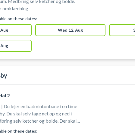
 og bolde.
or omklædning.
lable on these dates:
 Aug
Wed 12. Aug
 Aug
sby
al 2
 Du lejer en badmintonbane i en time
y. Du skal selv tage net op og ned i
ring selv ketcher og bolde. Der skal
ssko, som ikke sætter mærker. Der er
lable on these dates: