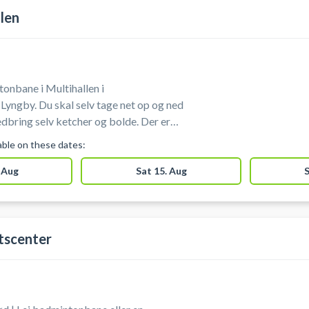
len
tonbane i Multihallen i
tage net op og ned
ædning.
lable on these dates:
 Aug
Sat 15. Aug
S
tscenter