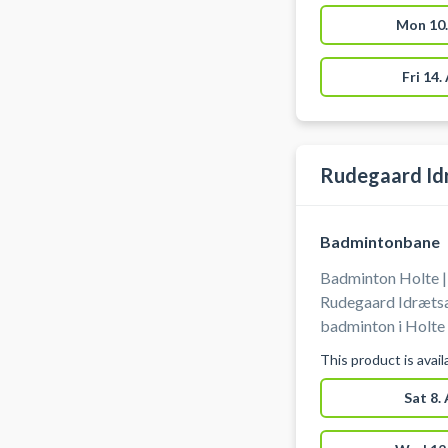
mulighed for omkl
Mon 10.
Fri 14.
Rudegaard Id
Badmintonbane
Badminton Holte |
Rudegaard Idrætsa
badminton i Holte i Rudersdal. Der st
hallen, men du skal selv op
This product is avai
yderligere udstyr,
ved booking af badmi
Sat 8.
mulighed for omklædn
parkering ved badm