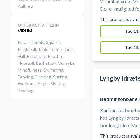
Virumhallerne i Virum. Medbring selv ketcher
Aalborg
Der er mulighed f
This product is avai
OTHER ACTIVITIES IN
VIRUM
Tue 11.
Padel
,
Tennis
,
Squash
,
Tue 18.
Pickleball
,
Table Tennis
,
Golf
,
Hall
,
Petanque
,
Football
,
Floorball
,
Basketball
,
Volleyball
,
Mindfulness
,
Swimming
,
Fencing
,
Running
,
Surfing
,
Lyngby Idræt
Workout
,
Kegle
,
Skating
,
Bowling
Badmintonbane H
Badminton Lyngby |
hos Lyngby Idrætsb
bookingtiden. Medb
benyttes indendør
This product is avai