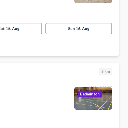
Sat 15. Aug
Sun 16. Aug
3
km
Book a court
Badminton