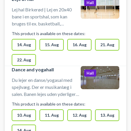
Hall
Lej hal Birkerød | Lej en 20x40
bane i en sportshal, som kan
bruges til ex. basketball,
håndbold, fodbold uden bander og
This product is available on these dates:
andre bevægelsesaktiviteter.
Hallen lejes uden udstyr, så husk at
14. Aug
15. Aug
16. Aug
21. Aug
medbringe ketcher, bat og bolde
m.m. Der er mulighed for
22. Aug
omklædning og bad.
Dance and yogahall
Hall
Du lejer en danse/yogasal med
spejlvæg. Der er musikanlæg i
salen. Banen lejes uden yderligere
udstyr. Man må ikke spille med
This product is available on these dates:
bold i salen. Der er mulighed for
omklædning og bad.
10. Aug
11. Aug
12. Aug
13. Aug
14. Aug