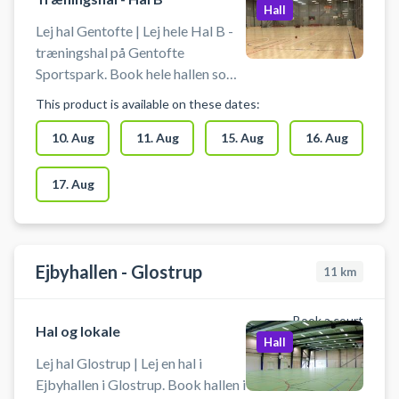
Hall
Lej hal Gentofte | Lej hele Hal B -
træningshal på Gentofte
Sportspark. Book hele hallen som
fx Futsalbane (Fodbold uden
This product is available on these dates:
bander), håndboldbane,
basketball eller volleyball på 3
10. Aug
11. Aug
15. Aug
16. Aug
baner eller til badminton på 6
badmintonbaner.
17. Aug
Ejbyhallen - Glostrup
11
km
Book a court
Hal og lokale
Hall
Lej hal Glostrup | Lej en hal i
Ejbyhallen i Glostrup. Book hallen i