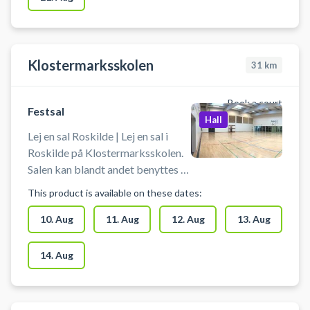
Klostermarksskolen
31
km
Book a court
Festsal
Hall
Lej en sal Roskilde | Lej en sal i
Roskilde på Klostermarksskolen.
Salen kan blandt andet benyttes til
Floorball, Basketball, Volleyball,
This product is available on these dates:
Dans, Yoga og Kampsport. Salen
findes på Klostermarksskolen i
10. Aug
11. Aug
12. Aug
13. Aug
Roskilde.
14. Aug