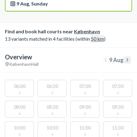
9 Aug, Sunday
Find and book hall courts near
København
13 variants matched in 4 facilities (within
50
km
)
Overview
‹
›
9 Aug
København
Hall
06:00
06:30
07:00
07:30
0
0
0
0
08:00
08:30
09:00
09:30
0
0
0
0
10:00
10:30
11:00
11:30
0
0
0
0