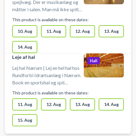
spejlvæg. Der er musikanlæg og
måtter i salen. Man må ikke spille
med bold i salen. Der er mulighed
This product is available on these dates:
for omklædning og bad
10. Aug
11. Aug
12. Aug
13. Aug
14. Aug
Leje af hal
Hall
Lej hal Nærum | Lej en hel hal hos
Rundforbi Idrætsanlæg i Nærum.
Book en sportshal og spil
indendørs fodbold i Nærum i en
This product is available on these dates:
hal med håndboldmål. Hallen kan
bruges til bl.a. håndbold,
11. Aug
12. Aug
13. Aug
14. Aug
indendørs fodbold uden bander og
andre bevægelsesaktiviteter.
15. Aug
Hallen lejes uden udstyr, så husk at
medbringe ketcher, bat og bolde