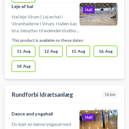
tilslutning af computer,
Leje af hal
smartphone eller tablet.
Hall
Hal leje Virum | Lej en hal i
Virumhallerne i Virum. Hallen kan
bl.a. benyttes til indendørsfodbold
uden bander. Der er mulighed for
This product is available on these dates:
omklædning.
11. Aug
12. Aug
15. Aug
16. Aug
18. Aug
Rundforbi Idrætsanlæg
16
km
Book a court
Dance and yogahall
Hall
Du lejer en danse/yogasal med