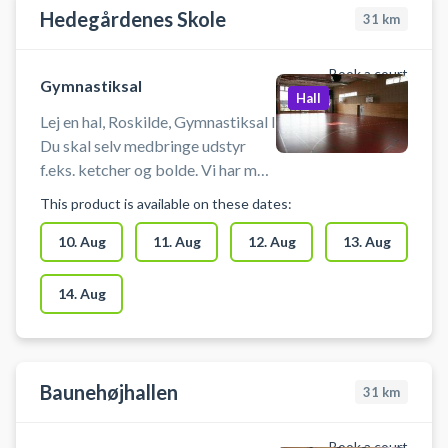
Hedegårdenes Skole
31
km
Book a court
Gymnastiksal
Hall
Lej en hal, Roskilde, Gymnastiksal I
Du skal selv medbringe udstyr
f.eks. ketcher og bolde. Vi har mål
og net. Du skal selv tage mål og
This product is available on these dates:
net op og ned i bookingstiden. Net
og mål er placeret i det
10. Aug
11. Aug
12. Aug
13. Aug
redskabsrum inde i hallen, der er
længst til højre for indgangsdøren.
14. Aug
Der er omklædningsrum og bad til
rådighed.
Baunehøjhallen
31
km
Book a court