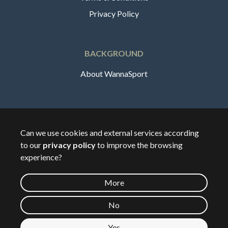
Privacy Policy
BACKGROUND
About WannaSport
English
Can we use cookies and external services according
to our
privacy policy
to improve the browsing
🇸🇪
Sverige
experience?
More
©
2026
Wannasport.dk
No
Yes