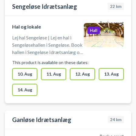
Sengeløse Idrætsanlæg
22
km
Book a court
Hal og lokale
Hall
Lej hal Sengeløse | Lej en hal i
Sengeløsehallen i Sengeløse. Book
hallen i Sengeløse Idrætsanlæg og
spil blandt andet indendørs
This product is available on these dates:
fodbold i Sengeløse. Booking af
hallen kan bruges til blandt andet
10. Aug
11. Aug
12. Aug
13. Aug
indendørs fodbold, håndbold,
pickleball og badminton. Der er
14. Aug
net og mål til rådighed. Der er
mulighed for gratis parkering ved
booking af Sengeløsehallen i
Sengeløse. Omklædningsrum og
Ganløse Idrætsanlæg
24
km
hallen åbnes/lukkes en halv time
før/efter anvendelse af hallen.