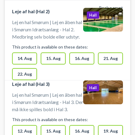
Book a court
Leje af hal (Hal 2)
Hall
Lej en hal Smørum | Lej en åben hal
i Smørum Idrætsanlæg - Hal 2.
Medbring selv bolde eller udstyr.
This product is available on these dates:
14. Aug
15. Aug
16. Aug
21. Aug
22. Aug
Leje af hal (Hal 3)
Hall
Lej en hal Smørum | Lej en åben hal
i Smørum Idrætsanlæg - Hal 3. Der
må ikke spilles bold i Hal 3.
This product is available on these dates:
12. Aug
15. Aug
16. Aug
19. Aug