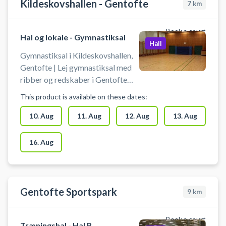
Kildeskovshallen - Gentofte
7
km
Book a court
Hal og lokale - Gymnastiksal
Hall
Gymnastiksal i Kildeskovshallen,
Gentofte | Lej gymnastiksal med
ribber og redskaber i Gentofte
hos Kildeskovhallen beliggende på
This product is available on these dates:
Adolphsvej 25, 2820 Gentofte.
Gymnastiksalen i Kildeskovshallen
10. Aug
11. Aug
12. Aug
13. Aug
kan benyttes til ekstra træning,
talent træning eller kammeratlig
16. Aug
hygge. Du booker
Kildeskovhallens gymnastiksal,
hvor det er muligt at benytte
ribber, bomme, ringe, tov, trapez
Gentofte Sportspark
9
km
og en stor madras.
Book a court
Træningshal - Hal B