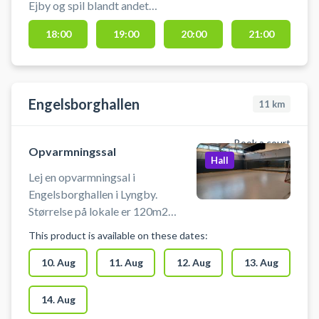
Ejby og spil blandt andet
indendørs fodbold i Glostrup.
18:00
19:00
20:00
21:00
Booking af hallen kan foruden
indendørs fodbold bruges til
håndbold, pickleball eller
badminton. Der er net og mål til
Engelsborghallen
11
km
rådighed. Der er gode muligheder
for parkering ved hallen.
Book a court
Opvarmningssal
Hall
Lej en opvarmningsal i
Engelsborghallen i Lyngby.
Størrelse på lokale er 120m2
(10x12m) Den ene væg er med
This product is available on these dates:
spejle. Velegnet til aktiviter: Dans,
Yoga, Gymnastik, Idræt & Motion,
10. Aug
11. Aug
12. Aug
13. Aug
Max antal personer: 100
14. Aug