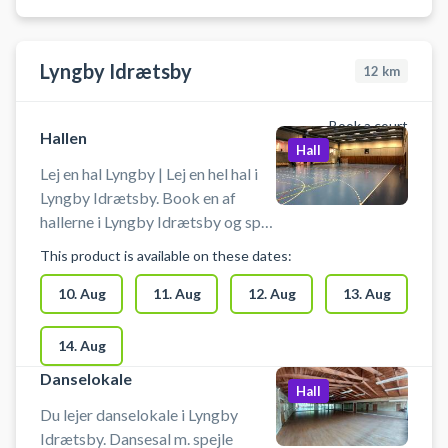
Lyngby Idrætsby
12
km
Book a court
Hallen
Hall
Lej en hal Lyngby | Lej en hel hal i
Lyngby Idrætsby. Book en af
hallerne i Lyngby Idrætsby og spil
bl.a. håndbold i Lyngby. Booking
This product is available on these dates:
af hallen kan bruges til blandt
andet indendørs fodbold,
10. Aug
11. Aug
12. Aug
13. Aug
håndbold, volley og badminton.
Der er net og mål til rådighed. Der
14. Aug
er mulighed for omklædning og
Danselokale
gratis parkering ved booking af
Hall
hallerne i Lyngby Idrætsby.
Du lejer danselokale i Lyngby
Idrætsby. Dansesal m. spejle