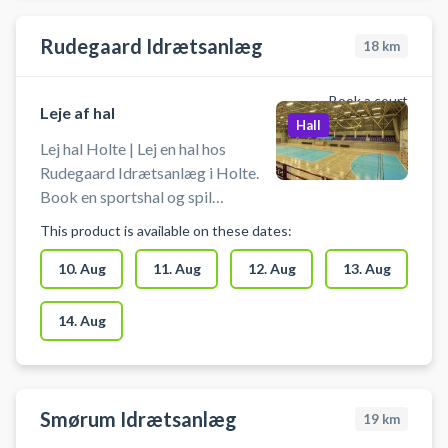
m.m. Der er mulighed for
omklædning og bad.
Rudegaard Idrætsanlæg
18
km
Book a court
Leje af hal
Hall
Lej hal Holte | Lej en hal hos
Rudegaard Idrætsanlæg i Holte.
Book en sportshal og spil
indendørs fodbold i Holtehallerne
This product is available on these dates:
i en hal med håndboldmål. Hallen
kan bruges til bl.a. håndbold,
10. Aug
11. Aug
12. Aug
13. Aug
indendørs fodbold uden bander og
andre bevægelsesaktiviteter.
14. Aug
Hallen lejes uden udstyr, så husk at
medbringe ketchere, bat og bolde
m.m. Der er mulighed for
omklædning og bad.
Smørum Idrætsanlæg
19
km