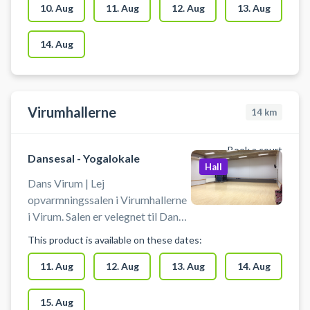
foruden indendørs tennis bruges
10. Aug
11. Aug
12. Aug
13. Aug
til indendørs fodbold, håndbold,
pickleball eller badminton. Der er
14. Aug
net og mål til rådighed. Der er
gode muligheder for parkering
ved hallen.
Virumhallerne
14
km
Book a court
Dansesal - Yogalokale
Hall
Dans Virum | Lej
opvarmningssalen i Virumhallerne
i Virum. Salen er velegnet til Dans,
Yoga, Idræt & Motion. Sales er
This product is available on these dates:
180 m2, som ligger i tilknytning til
hal 2. Salen kan mørkelægges og
11. Aug
12. Aug
13. Aug
14. Aug
har lyst trægulv. Der er trådløst
netværk og lydanlæg for
15. Aug