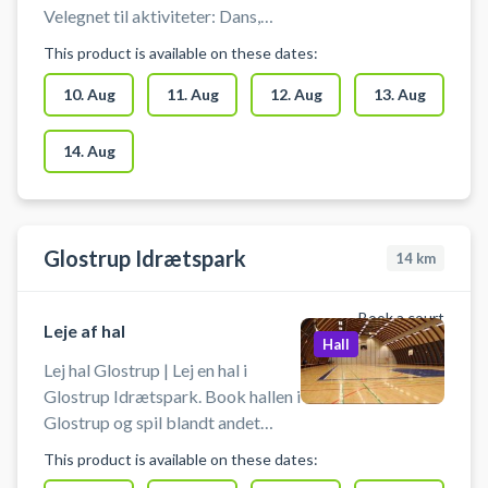
Velegnet til aktiviteter: Dans,
Motion og Yoga. Max antal
This product is available on these dates:
personer: 20
10. Aug
11. Aug
12. Aug
13. Aug
14. Aug
Glostrup Idrætspark
14
km
Book a court
Leje af hal
Hall
Lej hal Glostrup | Lej en hal i
Glostrup Idrætspark. Book hallen i
Glostrup og spil blandt andet
indendørs tennis eller fodbold i
This product is available on these dates:
Glostrup. Booking af hallen kan