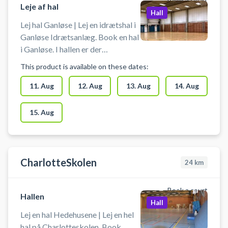
Book a court
Leje af hal
Hall
Lej hal Ganløse | Lej en idrætshal i
Ganløse Idrætsanlæg. Book en hal
i Ganløse. I hallen er der
håndboldmål, badmintonnet,
This product is available on these dates:
volleynet, basketballkurve og
bordtennisborde. Medbring selv
11. Aug
12. Aug
13. Aug
14. Aug
ketcher og bolde.
15. Aug
CharlotteSkolen
24
km
Book a court
Hallen
Hall
Lej en hal Hedehusene | Lej en hel
hal på Charlotteskolen. Book