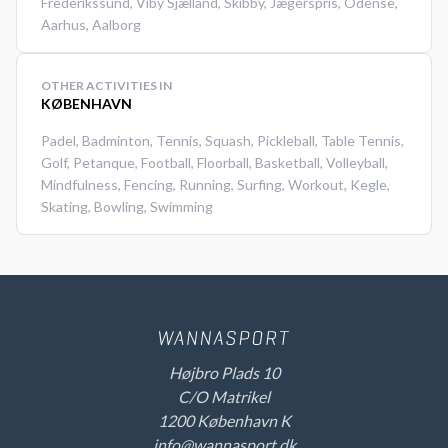
Frederikssund
,
Viby Sjælland
,
Skibby
,
Jægerspris
,
Odense
,
Aarhus
,
Aalborg
OTHER ACTIVITIES IN
KØBENHAVN
Padel
,
Badminton
,
Tennis
,
Squash
,
Pickleball
,
Table Tennis
,
Golf
,
Petanque
,
Football
,
Floorball
,
Basketball
,
Volleyball
,
Mindfulness
,
Fencing
,
Running
,
Surfing
,
Workout
,
Kegle
,
Skating
,
Bowling
,
Swimming
Højbro Plads 10
C/O Matrikel
1200 København K
info@wannasport.dk