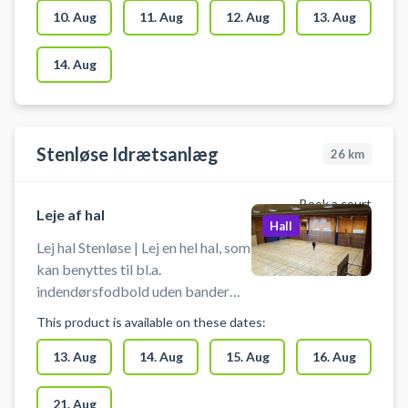
blandt andet indendørs fodbold,
10. Aug
11. Aug
12. Aug
13. Aug
håndbold, basket og badminton.
Der er net og mål til rådighed. Der
14. Aug
er mulighed for gratis parkering
ved booking af hallen i
Læringshuset i Hedehusene.
Stenløse Idrætsanlæg
26
km
Book a court
Leje af hal
Hall
Lej hal Stenløse | Lej en hel hal, som
kan benyttes til bl.a.
indendørsfodbold uden bander
(Futsal). Book en hal og spil
This product is available on these dates:
indendørs fodbold i Stenløse i
idrætscentrets hal. Medbring selv
13. Aug
14. Aug
15. Aug
16. Aug
bold og andet udstyr.
21. Aug