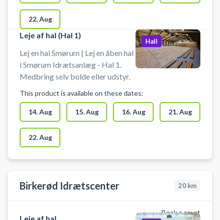
22. Aug
Leje af hal (Hal 1)
Hall
Lej en hal Smørum | Lej en åben hal
i Smørum Idrætsanlæg - Hal 1.
Medbring selv bolde eller udstyr.
This product is available on these dates:
14. Aug
15. Aug
16. Aug
21. Aug
22. Aug
Birkerød Idrætscenter
20
km
Book a court
Leje af hal