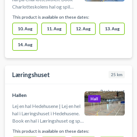
Charlotteskolens hal og spil
indendørs fodbold i Hedehusene.
This product is available on these dates:
Booking af hallen kan bruges til
blandt andet indendørs fodbold,
10. Aug
11. Aug
12. Aug
13. Aug
håndbold, basketball og
badminton. Der er net, mål og
14. Aug
kurve til rådighed. Der er mulighed
for omklædning og bad.
Læringshuset
25
km
Book a court
Hallen
Hall
Lej en hal Hedehusene | Lej en hel
hal i Læringshuset i Hedehusene.
Book en hal i Læringshuset og spil
indendørs fodbold i Hedehusene.
This product is available on these dates:
Booking af hallen kan bruges til