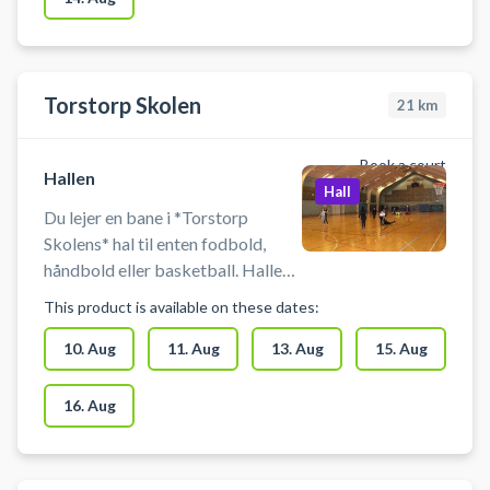
Torstorp Skolen
21
km
Book a court
Hallen
Hall
Du lejer en bane i *Torstorp
Skolens* hal til enten fodbold,
håndbold eller basketball. Hallen
på Torstorp Skole kan også
This product is available on these dates:
benyttes til badminton. Der er net,
mål og kurve til rådighed. Der er
10. Aug
11. Aug
13. Aug
15. Aug
mulighed for omklædning og bad.
16. Aug