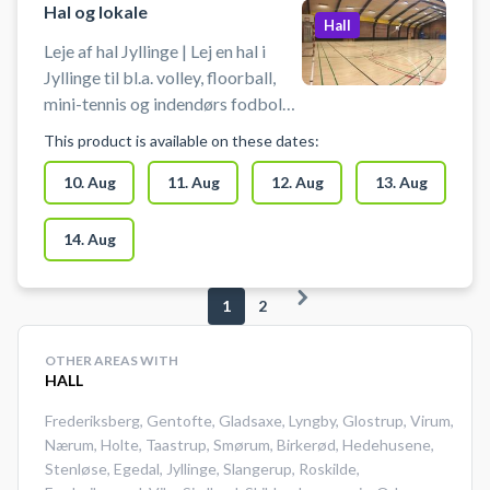
Hal og lokale
Hall
Leje af hal Jyllinge | Lej en hal i
Jyllinge til bl.a. volley, floorball,
mini-tennis og indendørs fodbold
på Nordskolen, afd. Baunehøj - hal
This product is available on these dates:
ved Baunehøjskolen i Jyllinge.
Man medbringer selv bolde,
10. Aug
11. Aug
12. Aug
13. Aug
ketcher eller stave.
14. Aug
1
2
OTHER AREAS WITH
HALL
Frederiksberg
,
Gentofte
,
Gladsaxe
,
Lyngby
,
Glostrup
,
Virum
,
Nærum
,
Holte
,
Taastrup
,
Smørum
,
Birkerød
,
Hedehusene
,
Stenløse
,
Egedal
,
Jyllinge
,
Slangerup
,
Roskilde
,