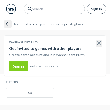
Sign in
>
>
>
Taastrup
Hall
Sengeløse Idrætsanlæg
Hal og lokale
WANNASPORT PLAY
Get invited to games with other players
Create a free account and join WannaSport PLAY.
Sign in
See how it works
→
FILTERS
60