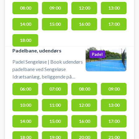
badmintonbane og spil badminton
08:00
09:00
12:00
13:00
i Sengeløse. Gratis parkering ved
hallen i Sengeløse ved booking af
14:00
15:00
16:00
17:00
badmintonbane.
Omklædningsrum og hallen
åbnes/lukkes en halv time
18:00
før/efter anvendelse af hallen.
Padelbane, udendørs
Padel
Medbring selv ketcher og bolde.
Padel Sengeløse | Book udendørs
padelbane ved Sengeløse
Idrætsanlæg, beliggende på
Spangåvej 9-11, 2630 Taastrup.
06:00
07:00
08:00
09:00
Padelbanen i Sengeløse er en
udendørs doublebane, som kan
10:00
11:00
12:00
13:00
benyttes af op til 4 padel spillere.
Der er mulighed for lys på banen.
Der er gratis parkering ved
14:00
15:00
16:00
17:00
padelbanen.
18:00
19:00
20:00
21:00