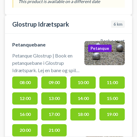
This product is available on a different date
i Hedehusene i hallen på
Charlotteskolen. Der er net til
rådighed og mulighed for
Glostrup Idrætspark
6
km
omklædning med bad.
Book a court
Petanquebane
Petanque
Petanque Glostrup | Book en
petanquebane i Glostrup
Idrætspark. Lej en bane og spil
petanque i Glostrup på en af
08:00
09:00
10:00
11:00
petanquebanerne ved Glostrup
Idrætspark. Der er gode
12:00
13:00
14:00
15:00
parkeringsmuligheder og du
medbringer selv udstyr. Bemærk:
Du booker for 30 min ad gangen.
16:00
17:00
18:00
19:00
Hvis du ønsker at spille en time,
bookes der to tider.
20:00
21:00