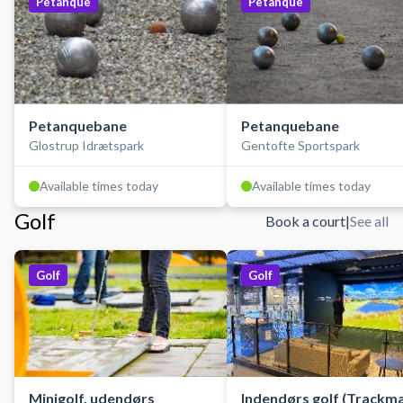
Petanque
Petanque
Petanquebane
Petanquebane
Glostrup Idrætspark
Gentofte Sportspark
Available times today
Available times today
Golf
Book a court
|
See all
Golf
Golf
Minigolf, udendørs
Indendørs golf (Trackm