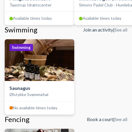
Taastrup Idrætscenter
Simons Padel Club - Humleb
golfsimulator)
Available times today
Available times today
Swimming
Join an activity
|
See all
Swimming
Saunagus
Ølstykke Svømmehal
No available times today
Fencing
Book a court
|
See all