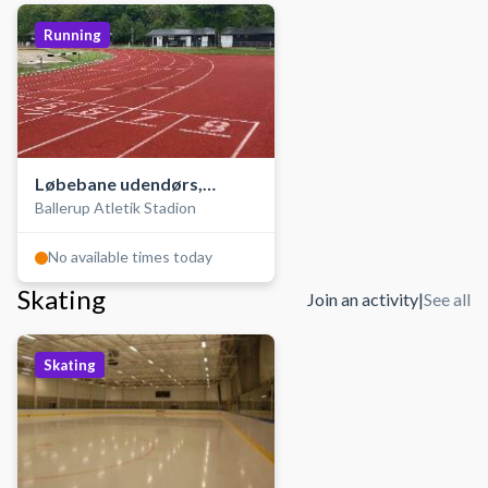
Running
Løbebane udendørs,
Ballerup Atletik Stadion
Atletik Stadion
No available times today
Skating
Join an activity
|
See all
Skating