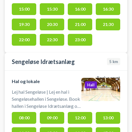
drives af et dedikeret team, som
altid har den gode padel tennis
15:00
15:30
16:00
16:30
oplevelse i fokus. Padelhallen hos
Greve Padel er nu isoleret og
19:30
20:30
21:00
21:30
opvarmet til 17 grader året rundt.
22:00
22:30
23:00
Sengeløse Idrætsanlæg
5
km
Book a court
Hal og lokale
Hall
Lej hal Sengeløse | Lej en hal i
Sengeløsehallen i Sengeløse. Book
hallen i Sengeløse Idrætsanlæg og
spil blandt andet indendørs
08:00
09:00
12:00
13:00
fodbold i Sengeløse. Booking af
hallen kan bruges til blandt andet