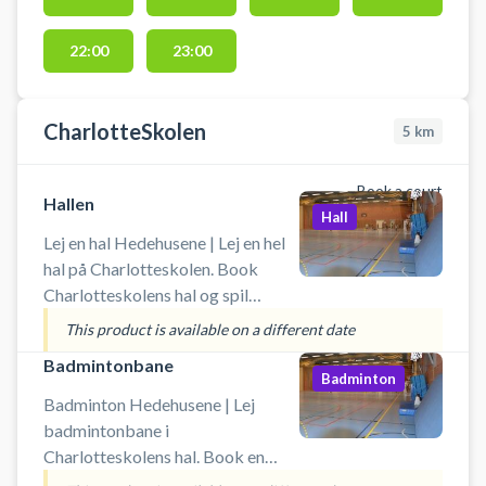
22:00
23:00
CharlotteSkolen
5
km
Book a court
Hallen
Hall
Lej en hal Hedehusene | Lej en hel
hal på Charlotteskolen. Book
Charlotteskolens hal og spil
indendørs fodbold i Hedehusene.
This product is available on a different date
Booking af hallen kan bruges til
Badmintonbane
blandt andet indendørs fodbold,
Badminton
håndbold, basketball og
Badminton Hedehusene | Lej
badminton. Der er net, mål og
badmintonbane i
kurve til rådighed. Der er mulighed
Charlotteskolens hal. Book en
for omklædning og bad.
badmintonbane og spil badminton