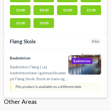
padelspillere. Der er mulighed for
13:00
14:00
15:00
21:00
at låne bat og bolde. Der er lys på
banen. Kontakt til lys sidder på
gavlen af huset ved padelbanen.
22:00
23:00
Fløng Skole
8
km
Book a court
Badminton
Badminton
Badminton Fløng | Lej
badmintonbane i gymnastiksalen
på Fløng Skole. Book en bane og
spil badminton i Fløng på
This product is available on a different date
badmintonbanen i skolens
gymnastiksal. Medbringe selv
Other Areas
udstyr som ketsjere og bolde.