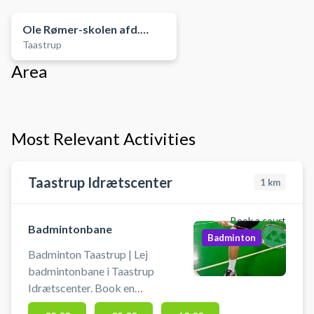
Ole Rømer-skolen afd.
Taastrup
Gadehave
Area
Most Relevant Activities
Taastrup Idrætscenter
1
km
Book a court
Badmintonbane
Badminton
Badminton Taastrup | Lej
badmintonbane i Taastrup
Idrætscenter. Book en
badmintonbane og spil badminton