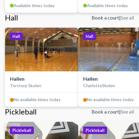
Available times today
Available times today
Hall
Book a court
|
See all
Hall
Hall
Hallen
Hallen
Torstorp Skolen
CharlotteSkolen
No available times today
No available times today
Pickleball
Book a court
|
See all
Pickleball
Pickleball