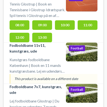
Tennis Glostrup | Book en
gode muligheder for parkering
Tennisbane i Glostrup Idrætspark.
ved hallen.
Spil tennis i Glostrup på en af
grusbanerne hos Glostrup
08:00
09:00
10:00
11:00
Idrætspark. Du skal selv
medbringe tennis ketcher og
12:00
13:00
bolde.
Fodboldbane 11v11,
Football
kunstgræs, ude
Kunstgræs fodboldbane
København | Book en 11 mands
kunstgræsbane. Lej en udendørs
fodboldbane i Glostrup.
This product is available on a different date
Medbring selv bolde. Der kan
Fodboldbane 7v7, kunstgræs,
også spille på tværs på 2 stk. 7-
Football
ude
mandsbaner. Bemærk: Du booker
for 30 min ad gangen. Hvis du
Lej fodboldbane Glostrup | Du
ønsker at spille 1 time, skal der
booker en udendørs 7 mands