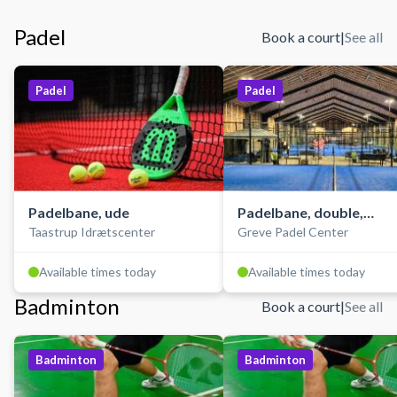
Padel
Book a court
|
See all
Padel
Padel
Padelbane, ude
Padelbane, double,
Taastrup Idrætscenter
Greve Padel Center
indendørs
Available times today
Available times today
Badminton
Book a court
|
See all
Badminton
Badminton