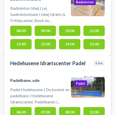
Badminton
Badminton Ishøj | Lej
badmintonbane i Ishøj Idræts &
Fritidscenter. Book en
badmintonbane og spil badminton
08:00
09:00
10:00
11:00
i Ishøj på en af badmintonbanerne
i hallerne ved Ishøj Idræts &
12:00
13:00
14:00
15:00
Fritidscenter. Medbring selv
badminton ketcher og bolde.
Gratis parkering findes ved hallen.
Hedehusene Idrætscenter Padel
6
km
Book a court
Padelbane, ude
Padel
Padel Hedehusene | Du booker en
padelbane i Hedehusene
Idrætscenter. Padelbanen i
Hedenhusene er en udendørs
06:00
07:00
08:00
12:00
double padelbane for op til 4