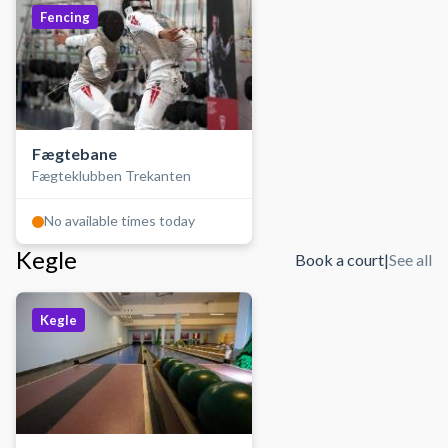
Fencing
Fægtebane
Fægteklubben Trekanten
No available times today
Kegle
Book a court
|
See all
Kegle