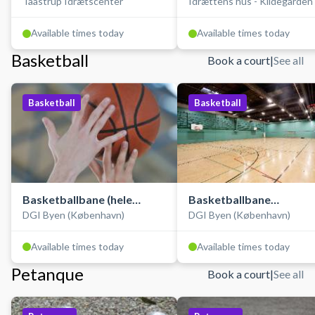
Taastrup Idrætscenter
Idrættens hus - Kildegården
Available times today
Available times today
Basketball
Book a court
|
See all
Basketball
Basketball
Basketballbane (hele
Basketballbane
DGI Byen (København)
DGI Byen (København)
hallen)
(træningsbane)
Available times today
Available times today
Petanque
Book a court
|
See all