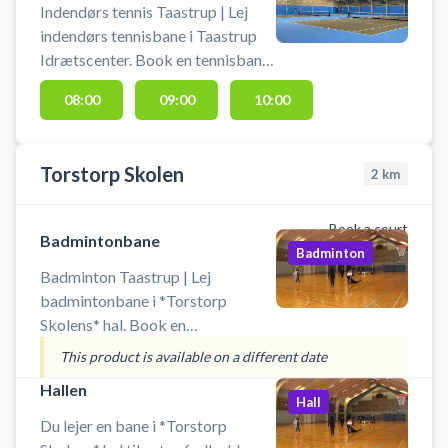
Indendørs tennis Taastrup | Lej
parkering lige ved idrætscentret.
indendørs tennisbane i Taastrup
Idrætscenter. Book en tennisbane
og spil indendørs tennis i Taastrup.
08:00
09:00
10:00
Banen må kun benyttes med
indendørs tennissko, der ikke laver
mærker i gulvet. Banen kan
Torstorp Skolen
2
km
afbestilles indtil 24 timer før
planlagt starttidspunkt.
Book a court
Badmintonbane
Badminton
Badminton Taastrup | Lej
badmintonbane i *Torstorp
Skolens* hal. Book en
badmintonband og spil badminton
This product is available on a different date
i Taastrup i hallen på Torstorp
Hallen
Skole. Det er også muligt at leje
Hall
hele hallen på Torstorp Skole til
Du lejer en bane i *Torstorp
blandt andet fodbold, håndbold