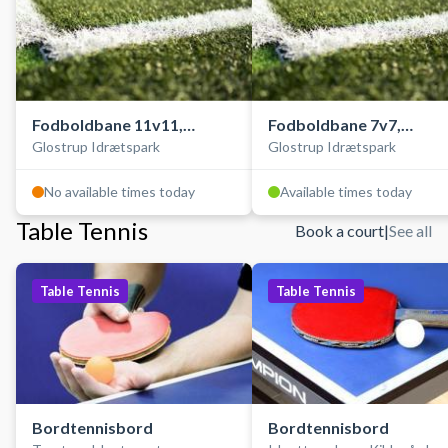
Fodboldbane 11v11,
Fodboldbane 7v7,
Glostrup Idrætspark
Glostrup Idrætspark
kunstgræs, ude
kunstgræs, ude
No available times today
Available times today
Table Tennis
Book a court
|
See all
Table Tennis
Table Tennis
Bordtennisbord
Bordtennisbord