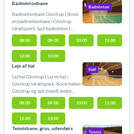
Badmintonbane
Badminton
Badmintonbane Glostrup | Book
en badmintonbane i Glostrup
Idrætspark. Spil badminton i
Glostrup på en af
08:00
09:00
10:00
11:00
badmintonbanerne i
idrætsparkens haller.
12:00
13:00
Leje af hal
Hall
Lej hal Glostrup | Lej en hal i
Glostrup Idrætspark. Book hallen i
Glostrup og spil blandt andet
indendørs tennis eller fodbold i
08:00
09:00
10:00
11:00
Glostrup. Booking af hallen kan
foruden indendørs tennis bruges
12:00
13:00
til indendørs fodbold, håndbold,
pickleball eller badminton. Der er
Tennisbane, grus, udendørs
Tennis
net og mål til rådighed. Der er