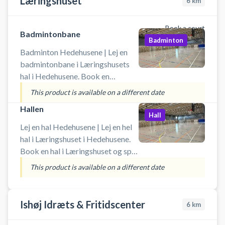
Læringshuset
6
km
Book a court
Badmintonbane
Badminton
Badminton Hedehusene | Lej en
badmintonbane i Læringshusets
hal i Hedehusene. Book en
badmintonbane og spil badminton
This product is available on a different date
i Hedehusene. Adgang til skolen
Hallen
skal foregå via
Hall
parkeringskælderen. Indgang sker
Lej en hal Hedehusene | Lej en hel
via døren bagerst i
hal i Læringshuset i Hedehusene.
parkeringskælderen. Du skal selv
Book en hal i Læringshuset og spil
medbringe udstyr som ketsjere og
indendørs fodbold i Hedehusene.
This product is available on a different date
bolde.
Booking af hallen kan bruges til
blandt andet indendørs fodbold,
håndbold, basket og badminton.
Ishøj Idræts & Fritidscenter
6
km
Der er net og mål til rådighed. Der
er mulighed for gratis parkering