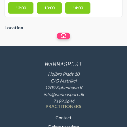
12:00
13:00
14:00
Location
Højbro Plads 10
C/O Matrikel
1200 København K
info@wannasport.dk
7199 2644
PRACTITIONERS
Contact
Delete userdata