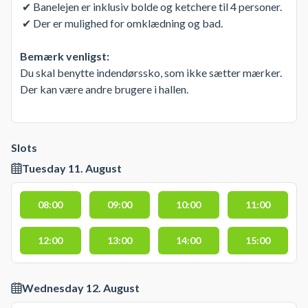
✔ Banelejen er inklusiv bolde og ketchere til 4 personer.
✔ Der er mulighed for omklædning og bad.
Bemærk venligst:
Du skal benytte indendørssko, som ikke sætter mærker.
Der kan være andre brugere i hallen.
Slots
Tuesday 11. August
08:00
09:00
10:00
11:00
12:00
13:00
14:00
15:00
Wednesday 12. August