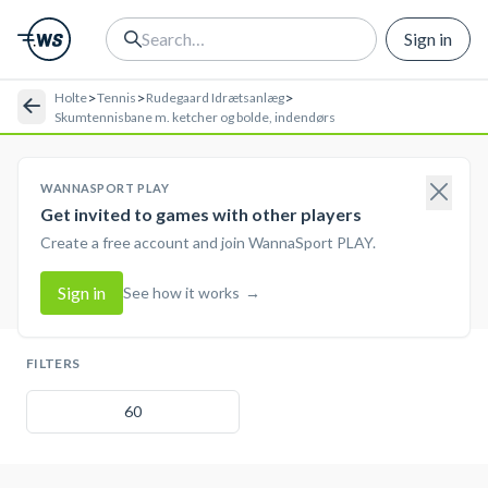
Sign in
>
>
>
Holte
Tennis
Rudegaard Idrætsanlæg
Skumtennisbane m. ketcher og bolde, indendørs
WANNASPORT PLAY
Get invited to games with other players
Create a free account and join WannaSport PLAY.
Sign in
See how it works
→
FILTERS
60