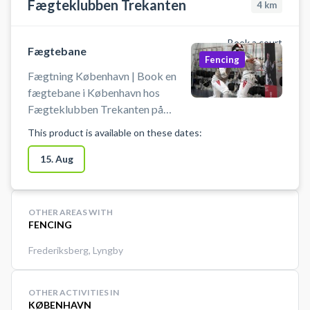
Fægteklubben Trekanten
4
km
Book a court
Fægtebane
Fencing
Fægtning København | Book en
fægtebane i København hos
Fægteklubben Trekanten på
Østerbro. Book en fægtebane og
This product is available on these dates:
prøv kræfter med en af verdens
hurtigste og mest taktiske
15. Aug
sportsgrene i professionelle
omgivelser ved Ryparken på
Østerbro i København.
OTHER AREAS WITH
FENCING
Frederiksberg
,
Lyngby
OTHER ACTIVITIES IN
KØBENHAVN