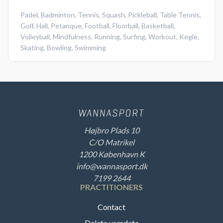
Padel
,
Badminton
,
Tennis
,
Squash
,
Pickleball
,
Table Tennis
,
Golf
,
Hall
,
Petanque
,
Football
,
Floorball
,
Basketball
,
Volleyball
,
Mindfulness
,
Running
,
Surfing
,
Workout
,
Kegle
,
Skating
,
Bowling
,
Swimming
Højbro Plads 10
C/O Matrikel
1200 København K
info@wannasport.dk
7199 2644
PRACTITIONERS
Contact
Delete userdata