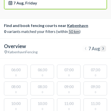
7 Aug, Friday
Find and book fencing courts near
København
0
variants matched your filters (within
50
km
)
Overview
‹
›
7 Aug
København
Fencing
06:00
06:30
07:00
07:30
0
0
0
0
08:00
08:30
09:00
09:30
0
0
0
0
10:00
10:30
11:00
11:30
0
0
0
0