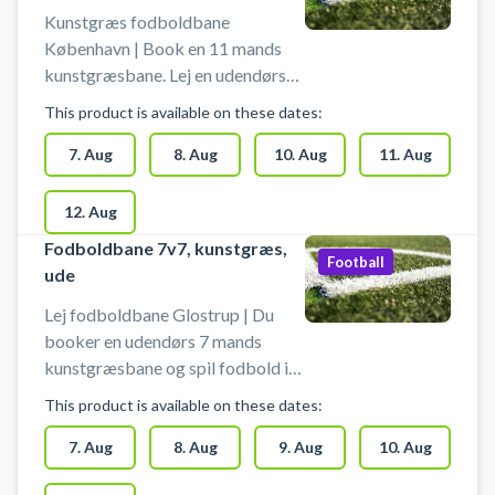
Kunstgræs fodboldbane
København | Book en 11 mands
kunstgræsbane. Lej en udendørs
fodboldbane i Glostrup.
This product is available on these dates:
Medbring selv bolde. Der kan
også spille på tværs på 2 stk. 7-
7. Aug
8. Aug
10. Aug
11. Aug
mandsbaner. Bemærk: Du booker
for 30 min ad gangen. Hvis du
12. Aug
ønsker at spille 1 time, skal der
Fodboldbane 7v7, kunstgræs,
bookes der 2 tider
Football
ude
Lej fodboldbane Glostrup | Du
booker en udendørs 7 mands
kunstgræsbane og spil fodbold i
Glostrup. Medbring selv bolde.
This product is available on these dates:
Bemærk: Du booker for 30 min ad
gangen. Hvis du ønsker at spille 1
7. Aug
8. Aug
9. Aug
10. Aug
time, bookes der 2 tider.