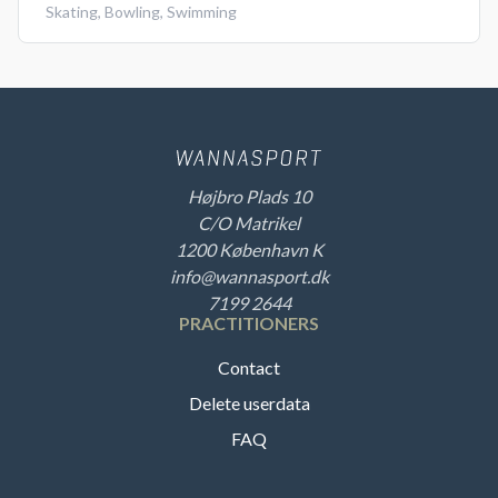
Skating
,
Bowling
,
Swimming
Højbro Plads 10
C/O Matrikel
1200 København K
info@wannasport.dk
7199 2644
PRACTITIONERS
Contact
Delete userdata
FAQ