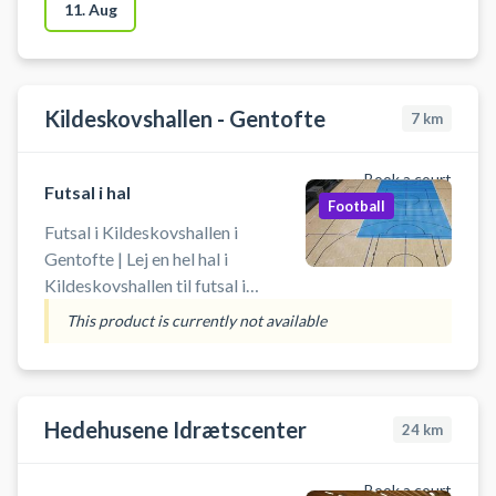
11. Aug
Kildeskovshallen - Gentofte
7
km
Book a court
Futsal i hal
Football
Futsal i Kildeskovshallen i
Gentofte | Lej en hel hal i
Kildeskovshallen til futsal i
Gentofte. Book hele hallen
This product is currently not available
(40x20meter) og spil futsal i
Kildeskovshallen beliggende på
Adolphsvej 25, 2820 Gentofte.
Udover futsal på håndboldmål, er
Hedehusene Idrætscenter
24
km
der basket kurve (1 bane),
håndboldmål (1 bane) og
Book a court