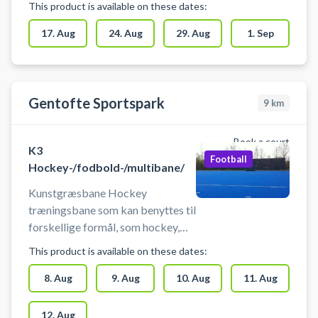
This product is available on these dates:
fodbold i centrum af København.
Indendørs fodboldbane klar til
17. Aug
24. Aug
29. Aug
1. Sep
booking - midt i København hos
DGI Byen. DGI Byen på
Tietgensgade 65, 1704
København V, byder udover
Gentofte Sportspark
9
km
booking af den indendørs
fodboldbane på en række andre
Book a court
K3
aktiviteter som badminton,
Football
Hockey-/fodbold-/multibane/
basketball og volley i de samme
lokaler.
Kunstgræsbane Hockey
træningsbane som kan benyttes til
forskellige formål, som hockey,
fodbold, udendørs træning og
This product is available on these dates:
andet, til ekstra træning, talent
træning eller kammeratlig
8. Aug
9. Aug
10. Aug
11. Aug
sportslig hygge. Banens
12. Aug