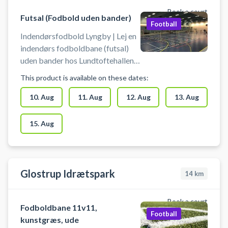
Book a court
Futsal (Fodbold uden bander)
Football
Indendørsfodbold Lyngby | Lej en
indendørs fodboldbane (futsal)
uden bander hos Lundtoftehallen i
Lyngby. Der skal benyttes
This product is available on these dates:
indendørssko, som ikke sætter
mærker. Der er mulighed for
10. Aug
11. Aug
12. Aug
13. Aug
omklædning
15. Aug
Glostrup Idrætspark
14
km
Book a court
Fodboldbane 11v11,
Football
kunstgræs, ude