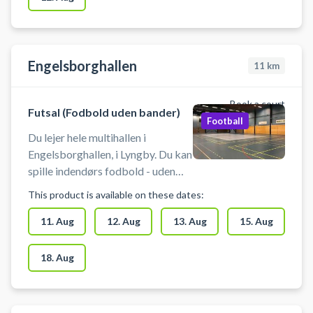
Engelsborghallen
11
km
Book a court
Futsal (Fodbold uden bander)
Football
Du lejer hele multihallen i
Engelsborghallen, i Lyngby. Du kan
spille indendørs fodbold - uden
bander. Der er mulighed for
This product is available on these dates:
omklædning.
11. Aug
12. Aug
13. Aug
15. Aug
18. Aug