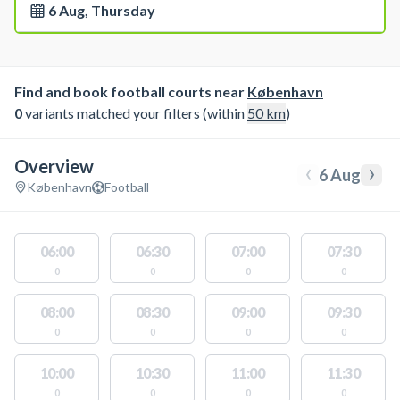
6 Aug, Thursday
Find and book football courts near
København
0
variants matched your filters (within
50
km
)
Overview
‹
›
6 Aug
København
Football
06:00
06:30
07:00
07:30
0
0
0
0
08:00
08:30
09:00
09:30
0
0
0
0
10:00
10:30
11:00
11:30
0
0
0
0