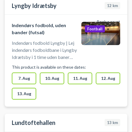
Lyngby Idrætsby
12
km
Book a court
Indendørs fodbold, uden
Football
bander (futsal)
Indendørs fodbold Lyngby | Lej
indendørs fodboldbane i Lyngby
Idrætsby i 1 time uden baner
(også kaldet Futsal). Book en
This product is available on these dates:
fodboldbane og spil indendørs
fodbold i Lyngby i Idrætsbyens
7. Aug
10. Aug
11. Aug
12. Aug
multihal 2, hvor du lejer hele hallen.
Der er mulighed for omklædning
13. Aug
og gratis parkering ved booking
af indendørs fodboldbane i
Lyngby Idrætsby.
Lundtoftehallen
13
km