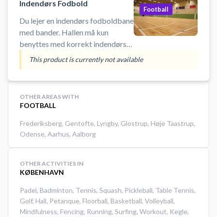
volleyball net (3 baner) samt
Indendørs Fodbold
Football
omklædning til rådighed. Der skal
Du lejer en indendørs fodboldbane
være minimum en person over 18
med bander. Hallen må kun
år til stede.
benyttes med korrekt indendørs
fodtøj - ingen sorte såler. OBS. Få
This product is currently not available
gange om året er banderne nede.
Ring evt. til hallen på: 43 35 28​ 60
Der
OTHER AREAS WITH
FOOTBALL
Frederiksberg
,
Gentofte
,
Lyngby
,
Glostrup
,
Høje Taastrup
,
Odense
,
Aarhus
,
Aalborg
OTHER ACTIVITIES IN
KØBENHAVN
Padel
,
Badminton
,
Tennis
,
Squash
,
Pickleball
,
Table Tennis
,
Golf
,
Hall
,
Petanque
,
Floorball
,
Basketball
,
Volleyball
,
Mindfulness
,
Fencing
,
Running
,
Surfing
,
Workout
,
Kegle
,