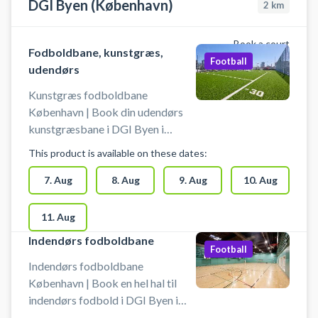
DGI Byen (København)
2
km
Book a court
Fodboldbane, kunstgræs,
Football
udendørs
Kunstgræs fodboldbane
København | Book din udendørs
kunstgræsbane i DGI Byen i
København – spil fodbold
This product is available on these dates:
udendørs på kunstgræsbaner midt
i byen. 3 kunstgræsbaner er klar til
7. Aug
8. Aug
9. Aug
10. Aug
booking - centralt beliggende hos
DGI Byen København. DGI Byen
11. Aug
på Vesterbro i København,
Indendørs fodboldbane
tilbyder udover leje af
Football
fodboldbaner på kunstgræs også
Indendørs fodboldbane
på leje af udendørs padelbaner.
København | Book en hel hal til
indendørs fodbold i DGI Byen i
København – spil indendørs