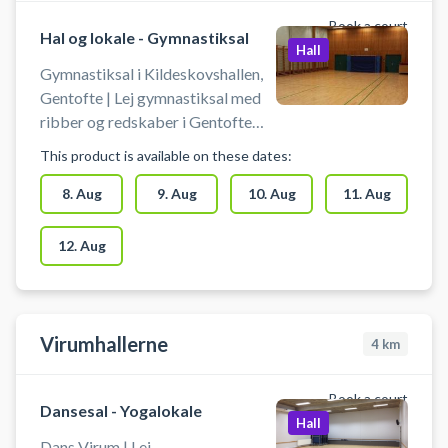
Book a court
Hal og lokale - Gymnastiksal
Hall
Gymnastiksal i Kildeskovshallen,
Gentofte | Lej gymnastiksal med
ribber og redskaber i Gentofte
hos Kildeskovhallen beliggende på
This product is available on these dates:
Adolphsvej 25, 2820 Gentofte.
Gymnastiksalen i Kildeskovshallen
8. Aug
9. Aug
10. Aug
11. Aug
kan benyttes til ekstra træning,
talent træning eller kammeratlig
12. Aug
hygge. Du booker
Kildeskovhallens gymnastiksal,
hvor det er muligt at benytte
ribber, bomme, ringe, tov, trapez
Virumhallerne
4
km
og en stor madras.
Book a court
Dansesal - Yogalokale
Hall
Dans Virum | Lej