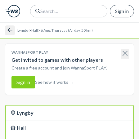
Sign in
>
>
Lyngby
Hall
6 Aug, Thursday (All day, 50 km)
WANNASPORT PLAY
Get invited to games with other players
Create a free account and join WannaSport PLAY.
Sign in
See how it works
→
Lyngby
Hall