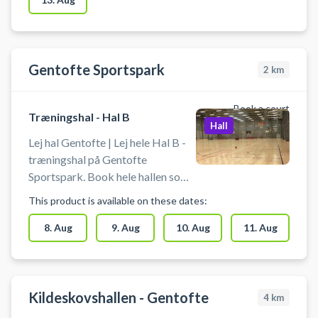
Gentofte Sportspark
2
km
Book a court
Træningshal - Hal B
Hall
Lej hal Gentofte | Lej hele Hal B -
træningshal på Gentofte
Sportspark. Book hele hallen som
fx Futsalbane (Fodbold uden
This product is available on these dates:
bander), håndboldbane,
basketball eller volleyball på 3
8. Aug
9. Aug
10. Aug
11. Aug
baner eller til badminton på 6
badmintonbaner.
Kildeskovshallen - Gentofte
4
km