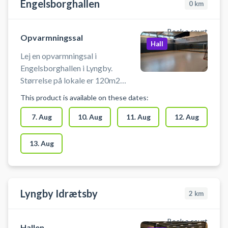
Engelsborghallen
0
km
Book a court
Opvarmningssal
Hall
Lej en opvarmningsal i
Engelsborghallen i Lyngby.
Størrelse på lokale er 120m2
(10x12m) Den ene væg er med
This product is available on these dates:
spejle. Velegnet til aktiviter: Dans,
Yoga, Gymnastik, Idræt & Motion,
7. Aug
10. Aug
11. Aug
12. Aug
Max antal personer: 100
13. Aug
Lyngby Idrætsby
2
km
Book a court
Hallen