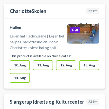
Læringshuset i Hedehusene.
CharlotteSkolen
22
km
Book a court
Hallen
Hall
Lej en hal Hedehusene | Lej en hel
hal på Charlotteskolen. Book
Charlotteskolens hal og spil
indendørs fodbold i Hedehusene.
This product is available on these dates:
Booking af hallen kan bruges til
blandt andet indendørs fodbold,
10. Aug
11. Aug
12. Aug
13. Aug
håndbold, basketball og
badminton. Der er net, mål og
14. Aug
kurve til rådighed. Der er mulighed
for omklædning og bad.
Slangerup Idræts og Kulturcenter
23
km