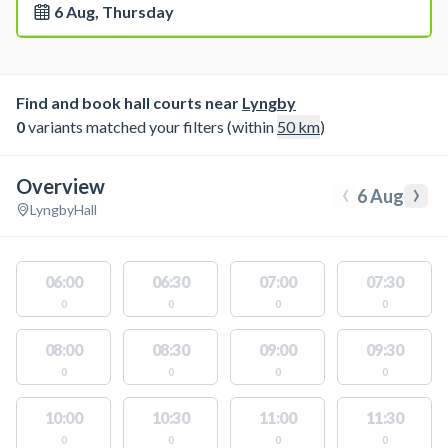
6 Aug, Thursday
Find and book hall courts near
Lyngby
0
variants matched your filters (within
50
km
)
Overview
‹
›
6 Aug
Lyngby
Hall
06:00
06:30
07:00
07:30
0
0
0
0
08:00
08:30
09:00
09:30
0
0
0
0
10:00
10:30
11:00
11:30
0
0
0
0