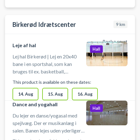
medbringe ketcher, bat og bolde
m.m. Der er mulighed for
omklædning og bad.
Birkerød Idrætscenter
9
km
Book a court
Leje af hal
Hall
Lej hal Birkerød | Lej en 20x40
bane i en sportshal, som kan
bruges til ex. basketball,
håndbold, fodbold uden bander og
This product is available on these dates:
andre bevægelsesaktiviteter.
Hallen lejes uden udstyr, så husk at
14. Aug
15. Aug
16. Aug
medbringe ketcher, bat og bolde
Dance and yogahall
Hall
m.m. Der er mulighed for
Du lejer en danse/yogasal med
omklædning og bad.
spejlvæg. Der er musikanlæg i
salen. Banen lejes uden yderligere
udstyr. Man må ikke spille med