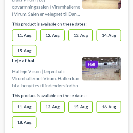
opvarmningssalen i Virumhallerne
i Virum. Salen er velegnet til Dans,
Yoga, Idræt & Motion. Sales er
This product is available on these dates:
180 m2, som ligger i tilknytning til
hal 2. Salen kan mørkelægges og
11. Aug
12. Aug
13. Aug
14. Aug
har lyst trægulv. Der er trådløst
netværk og lydanlæg for
15. Aug
tilslutning af computer,
Leje af hal
smartphone eller tablet.
Hall
Hal leje Virum | Lej en hal i
Virumhallerne i Virum. Hallen kan
bl.a. benyttes til indendørsfodbold
uden bander. Der er mulighed for
This product is available on these dates:
omklædning.
11. Aug
12. Aug
15. Aug
16. Aug
18. Aug