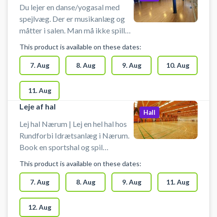
Du lejer en danse/yogasal med
spejlvæg. Der er musikanlæg og
måtter i salen. Man må ikke spille
med bold i salen. Der er mulighed
This product is available on these dates:
for omklædning og bad
7. Aug
8. Aug
9. Aug
10. Aug
11. Aug
Leje af hal
Hall
Lej hal Nærum | Lej en hel hal hos
Rundforbi Idrætsanlæg i Nærum.
Book en sportshal og spil
indendørs fodbold i Nærum i en
This product is available on these dates:
hal med håndboldmål. Hallen kan
bruges til bl.a. håndbold,
7. Aug
8. Aug
9. Aug
11. Aug
indendørs fodbold uden bander og
andre bevægelsesaktiviteter.
12. Aug
Hallen lejes uden udstyr, så husk at