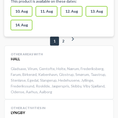
This product is available on these dates:
Dans, Yoga og Kampsport. Salen
findes på Klostermarksskolen i
10. Aug
11. Aug
12. Aug
13. Aug
Roskilde.
14. Aug
1
2
OTHER AREAS WITH
HALL
Gladsaxe
,
Virum
,
Gentofte
,
Holte
,
Nærum
,
Frederiksberg
,
Farum
,
Birkerød
,
København
,
Glostrup
,
Smørum
,
Taastrup
,
Stenløse
,
Egedal
,
Slangerup
,
Hedehusene
,
Jyllinge
,
Frederikssund
,
Roskilde
,
Jægerspris
,
Skibby
,
Viby Sjælland
,
Odense
,
Aarhus
,
Aalborg
OTHER ACTIVITIES IN
LYNGBY