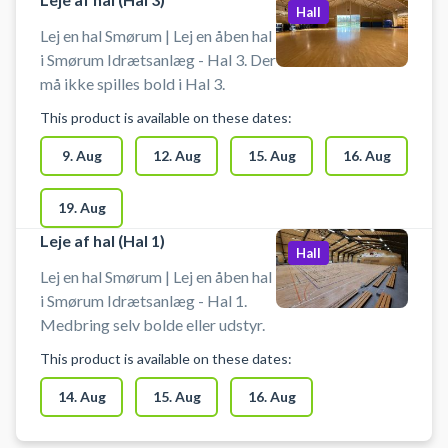
Hall
Lej en hal Smørum | Lej en åben hal
i Smørum Idrætsanlæg - Hal 3. Der
må ikke spilles bold i Hal 3.
This product is available on these dates:
9. Aug
12. Aug
15. Aug
16. Aug
19. Aug
Leje af hal (Hal 1)
Hall
Lej en hal Smørum | Lej en åben hal
i Smørum Idrætsanlæg - Hal 1.
Medbring selv bolde eller udstyr.
This product is available on these dates:
14. Aug
15. Aug
16. Aug