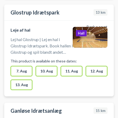
Glostrup Idrætspark
13
km
Book a court
Leje af hal
Hall
Lej hal Glostrup | Lej en hal i
Glostrup Idrætspark. Book hallen i
Glostrup og spil blandt andet
indendørs tennis eller fodbold i
This product is available on these dates:
Glostrup. Booking af hallen kan
foruden indendørs tennis bruges
7. Aug
10. Aug
11. Aug
12. Aug
til indendørs fodbold, håndbold,
pickleball eller badminton. Der er
13. Aug
net og mål til rådighed. Der er
gode muligheder for parkering
ved hallen.
Ganløse Idrætsanlæg
15
km