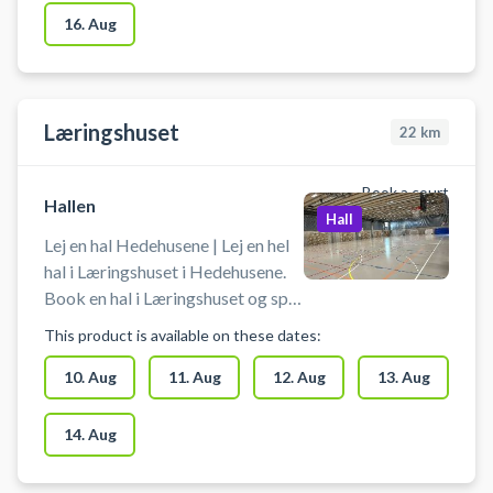
16. Aug
Læringshuset
22
km
Book a court
Hallen
Hall
Lej en hal Hedehusene | Lej en hel
hal i Læringshuset i Hedehusene.
Book en hal i Læringshuset og spil
indendørs fodbold i Hedehusene.
This product is available on these dates:
Booking af hallen kan bruges til
blandt andet indendørs fodbold,
10. Aug
11. Aug
12. Aug
13. Aug
håndbold, basket og badminton.
Der er net og mål til rådighed. Der
14. Aug
er mulighed for gratis parkering
ved booking af hallen i