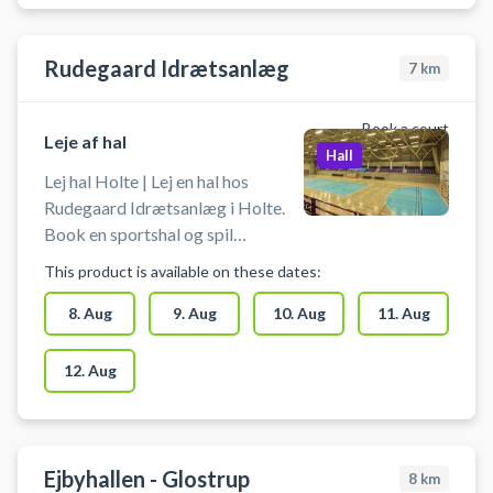
Rudegaard Idrætsanlæg
7
km
Book a court
Leje af hal
Hall
Lej hal Holte | Lej en hal hos
Rudegaard Idrætsanlæg i Holte.
Book en sportshal og spil
indendørs fodbold i Holtehallerne
This product is available on these dates:
i en hal med håndboldmål. Hallen
kan bruges til bl.a. håndbold,
8. Aug
9. Aug
10. Aug
11. Aug
indendørs fodbold uden bander og
andre bevægelsesaktiviteter.
12. Aug
Hallen lejes uden udstyr, så husk at
medbringe ketchere, bat og bolde
m.m. Der er mulighed for
omklædning og bad.
Ejbyhallen - Glostrup
8
km