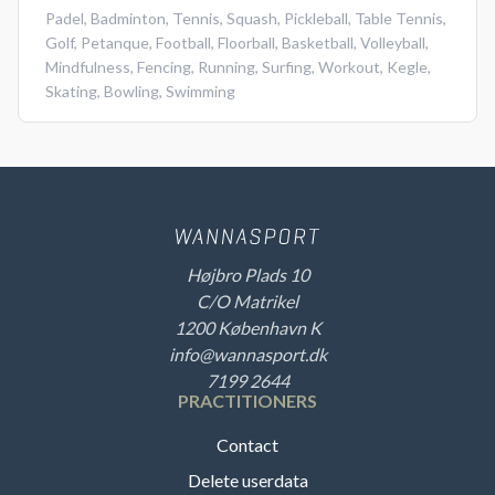
Padel
,
Badminton
,
Tennis
,
Squash
,
Pickleball
,
Table Tennis
,
Golf
,
Petanque
,
Football
,
Floorball
,
Basketball
,
Volleyball
,
Mindfulness
,
Fencing
,
Running
,
Surfing
,
Workout
,
Kegle
,
Skating
,
Bowling
,
Swimming
Højbro Plads 10
C/O Matrikel
1200 København K
info@wannasport.dk
7199 2644
PRACTITIONERS
Contact
Delete userdata