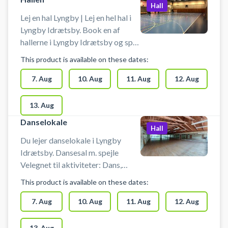
Hall
Lej en hal Lyngby | Lej en hel hal i
Lyngby Idrætsby. Book en af
hallerne i Lyngby Idrætsby og spil
bl.a. håndbold i Lyngby. Booking
This product is available on these dates:
af hallen kan bruges til blandt
andet indendørs fodbold,
7. Aug
10. Aug
11. Aug
12. Aug
håndbold, volley og badminton.
Der er net og mål til rådighed. Der
13. Aug
er mulighed for omklædning og
Danselokale
gratis parkering ved booking af
Hall
hallerne i Lyngby Idrætsby.
Du lejer danselokale i Lyngby
Idrætsby. Dansesal m. spejle
Velegnet til aktiviteter: Dans,
Motion og Yoga. Max antal
This product is available on these dates:
personer: 20
7. Aug
10. Aug
11. Aug
12. Aug
13. Aug