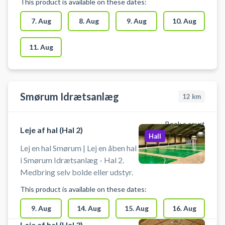
This product is available on these dates:
bold i salen. Der er mulighed for
omklædning og bad.
7. Aug
8. Aug
9. Aug
10. Aug
11. Aug
Smørum Idrætsanlæg
12
km
Book a court
Leje af hal (Hal 2)
Hall
Lej en hal Smørum | Lej en åben hal
i Smørum Idrætsanlæg - Hal 2.
Medbring selv bolde eller udstyr.
This product is available on these dates:
9. Aug
14. Aug
15. Aug
16. Aug
Leje af hal (Hal 3)