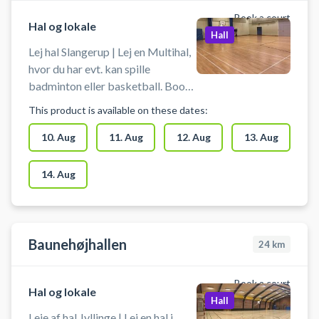
Book a court
Hal og lokale
Hall
Lej hal Slangerup | Lej en Multihal,
hvor du har evt. kan spille
badminton eller basketball. Book
en hele hal hos Slangerup Idræts-
This product is available on these dates:
og Kulturcenter. Du skal selv
medbringe ketcher og bolde - og
10. Aug
11. Aug
12. Aug
13. Aug
man skal selv sætte net op.
14. Aug
Baunehøjhallen
24
km
Book a court
Hal og lokale
Hall
Leje af hal Jyllinge | Lej en hal i