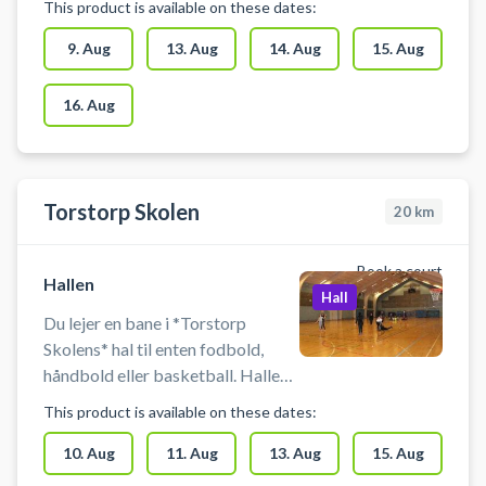
This product is available on these dates:
indendørs fodbold i Stenløse i
idrætscentrets hal. Medbring selv
9. Aug
13. Aug
14. Aug
15. Aug
bold og andet udstyr.
16. Aug
Torstorp Skolen
20
km
Book a court
Hallen
Hall
Du lejer en bane i *Torstorp
Skolens* hal til enten fodbold,
håndbold eller basketball. Hallen
på Torstorp Skole kan også
This product is available on these dates:
benyttes til badminton. Der er net,
mål og kurve til rådighed. Der er
10. Aug
11. Aug
13. Aug
15. Aug
mulighed for omklædning og bad.