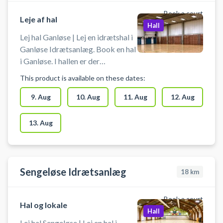
Book a court
Leje af hal
Hall
Lej hal Ganløse | Lej en idrætshal i
Ganløse Idrætsanlæg. Book en hal
i Ganløse. I hallen er der
håndboldmål, badmintonnet,
This product is available on these dates:
volleynet, basketballkurve og
bordtennisborde. Medbring selv
9. Aug
10. Aug
11. Aug
12. Aug
ketcher og bolde.
13. Aug
Sengeløse Idrætsanlæg
18
km
Book a court
Hal og lokale
Hall
Lej hal Sengeløse | Lej en hal i