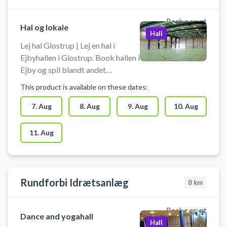
Book a court
Hal og lokale
Hall
Lej hal Glostrup | Lej en hal i
Ejbyhallen i Glostrup. Book hallen i
Ejby og spil blandt andet
indendørs fodbold i Glostrup.
This product is available on these dates:
Booking af hallen kan foruden
indendørs fodbold bruges til
7. Aug
8. Aug
9. Aug
10. Aug
håndbold, pickleball eller
badminton. Der er net og mål til
11. Aug
rådighed. Der er gode muligheder
for parkering ved hallen.
Rundforbi Idrætsanlæg
8
km
Book a court
Dance and yogahall
Hall