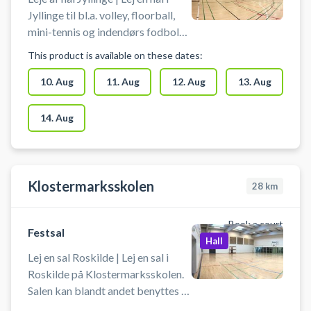
Jyllinge til bl.a. volley, floorball,
mini-tennis og indendørs fodbold
på Nordskolen, afd. Baunehøj - hal
This product is available on these dates:
ved Baunehøjskolen i Jyllinge.
Man medbringer selv bolde,
10. Aug
11. Aug
12. Aug
13. Aug
ketcher eller stave.
14. Aug
Klostermarksskolen
28
km
Book a court
Festsal
Hall
Lej en sal Roskilde | Lej en sal i
Roskilde på Klostermarksskolen.
Salen kan blandt andet benyttes til
Floorball, Basketball, Volleyball,