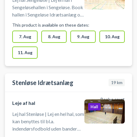
Sengeløsehallen i Sengeløse. Book
hallen i Sengeløse Idrætsanlæg og
spil blandt andet indendørs
This product is available on these dates:
fodbold i Sengeløse. Booking af
hallen kan bruges til blandt andet
7. Aug
8. Aug
9. Aug
10. Aug
indendørs fodbold, håndbold,
pickleball og badminton. Der er
11. Aug
net og mål til rådighed. Der er
mulighed for gratis parkering ved
booking af Sengeløsehallen i
Sengeløse. Omklædningsrum og
Stenløse Idrætsanlæg
19
km
hallen åbnes/lukkes en halv time
før/efter anvendelse af hallen.
Book a court
Leje af hal
Hall
Lej hal Stenløse | Lej en hel hal, som
kan benyttes til bl.a.
indendørsfodbold uden bander
(Futsal). Book en hal og spil