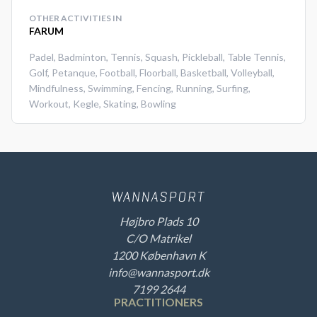
OTHER ACTIVITIES IN
FARUM
Padel
,
Badminton
,
Tennis
,
Squash
,
Pickleball
,
Table Tennis
,
Golf
,
Petanque
,
Football
,
Floorball
,
Basketball
,
Volleyball
,
Mindfulness
,
Swimming
,
Fencing
,
Running
,
Surfing
,
Workout
,
Kegle
,
Skating
,
Bowling
Højbro Plads 10
C/O Matrikel
1200 København K
info@wannasport.dk
7199 2644
PRACTITIONERS