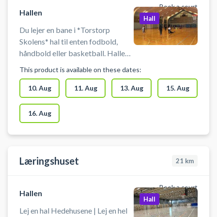
Book a court
Hallen
Hall
Du lejer en bane i *Torstorp
Skolens* hal til enten fodbold,
håndbold eller basketball. Hallen
på Torstorp Skole kan også
This product is available on these dates:
benyttes til badminton. Der er net,
mål og kurve til rådighed. Der er
10. Aug
11. Aug
13. Aug
15. Aug
mulighed for omklædning og bad.
16. Aug
Læringshuset
21
km
Book a court
Hallen
Hall
Lej en hal Hedehusene | Lej en hel