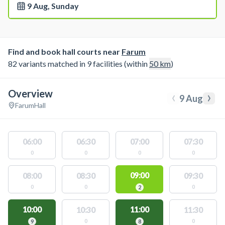
9 Aug, Sunday
Find and book hall courts near
Farum
82 variants matched in 9 facilities (within
50
km
)
Overview
‹
›
9 Aug
Farum
Hall
06:00
06:30
07:00
07:30
0
0
0
0
09:00
08:00
08:30
09:30
0
0
0
2
10:00
11:00
10:30
11:30
0
0
9
8