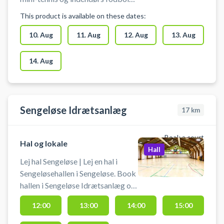
på Nordskolen, afd. Baunehøj - hal
This product is available on these dates:
ved Baunehøjskolen i Jyllinge.
Man medbringer selv bolde,
10. Aug
11. Aug
12. Aug
13. Aug
ketcher eller stave.
14. Aug
Sengeløse Idrætsanlæg
17
km
Book a court
Hal og lokale
Hall
Lej hal Sengeløse | Lej en hal i
Sengeløsehallen i Sengeløse. Book
hallen i Sengeløse Idrætsanlæg og
spil blandt andet indendørs
12:00
13:00
14:00
15:00
fodbold i Sengeløse. Booking af
hallen kan bruges til blandt andet