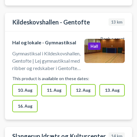
Kildeskovshallen - Gentofte
13
km
Book a court
Hal og lokale - Gymnastiksal
Hall
Gymnastiksal i Kildeskovshallen,
Gentofte | Lej gymnastiksal med
ribber og redskaber i Gentofte
hos Kildeskovhallen beliggende på
This product is available on these dates:
Adolphsvej 25, 2820 Gentofte.
Gymnastiksalen i Kildeskovshallen
10. Aug
11. Aug
12. Aug
13. Aug
kan benyttes til ekstra træning,
talent træning eller kammeratlig
16. Aug
hygge. Du booker
Kildeskovhallens gymnastiksal,
hvor det er muligt at benytte
ribber, bomme, ringe, tov, trapez
Slangerup Idræts og Kulturcenter
14
km