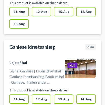
uden bander. Der er mulighed for
This product is available on these dates:
omklædning.
11. Aug
12. Aug
15. Aug
16. Aug
18. Aug
Ganløse Idrætsanlæg
7
km
Book a court
Leje af hal
Hall
Lej hal Ganløse | Lej en idrætshal i
Ganløse Idrætsanlæg. Book en hal
i Ganløse. I hallen er der
håndboldmål, badmintonnet,
This product is available on these dates:
volleynet, basketballkurve og
bordtennisborde. Medbring selv
11. Aug
12. Aug
13. Aug
14. Aug
ketcher og bolde.