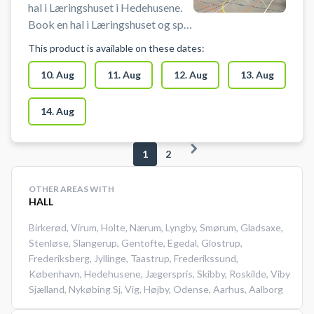
hal i Læringshuset i Hedehusene.
Book en hal i Læringshuset og spil
indendørs fodbold i Hedehusene.
This product is available on these dates:
Booking af hallen kan bruges til
blandt andet indendørs fodbold,
10. Aug
11. Aug
12. Aug
13. Aug
håndbold, basket og badminton.
Der er net og mål til rådighed. Der
14. Aug
er mulighed for gratis parkering
ved booking af hallen i
1
2
Læringshuset i Hedehusene.
OTHER AREAS WITH
HALL
Birkerød
,
Virum
,
Holte
,
Nærum
,
Lyngby
,
Smørum
,
Gladsaxe
,
Stenløse
,
Slangerup
,
Gentofte
,
Egedal
,
Glostrup
,
Frederiksberg
,
Jyllinge
,
Taastrup
,
Frederikssund
,
København
,
Hedehusene
,
Jægerspris
,
Skibby
,
Roskilde
,
Viby
Sjælland
,
Nykøbing Sj
,
Vig
,
Højby
,
Odense
,
Aarhus
,
Aalborg