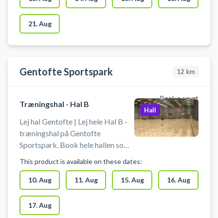
bold og andet udstyr.
21. Aug
Gentofte Sportspark
12
km
Book a court
Træningshal - Hal B
Hall
Lej hal Gentofte | Lej hele Hal B -
træningshal på Gentofte
Sportspark. Book hele hallen som
fx Futsalbane (Fodbold uden
This product is available on these dates:
bander), håndboldbane,
basketball eller volleyball på 3
10. Aug
11. Aug
15. Aug
16. Aug
baner eller til badminton på 6
badmintonbaner.
17. Aug