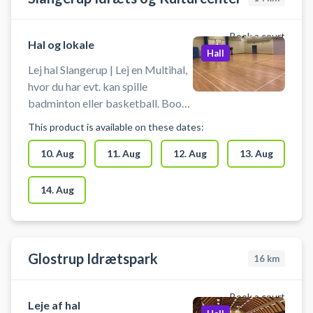
og en stor madras.
Book a court
Hal og lokale
Hall
Lej hal Slangerup | Lej en Multihal,
hvor du har evt. kan spille
badminton eller basketball. Book
en hele hal hos Slangerup Idræts-
This product is available on these dates:
og Kulturcenter. Du skal selv
medbringe ketcher og bolde - og
10. Aug
11. Aug
12. Aug
13. Aug
man skal selv sætte net op.
14. Aug
Glostrup Idrætspark
16
km
Book a court
Leje af hal