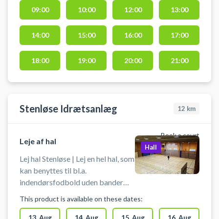
indendørs fodbold i Glostrup.
09:00
10:00
12:00
13:00
Booking af hallen kan foruden
indendørs fodbold bruges til
14:00
15:00
16:00
17:00
håndbold, pickleball eller
badminton. Der er net og mål til
rådighed. Der er gode muligheder
18:00
19:00
20:00
21:00
for parkering ved hallen.
Stenløse Idrætsanlæg
12
km
Book a court
Leje af hal
Hall
Lej hal Stenløse | Lej en hel hal, som
kan benyttes til bl.a.
indendørsfodbold uden bander
(Futsal). Book en hal og spil
This product is available on these dates:
indendørs fodbold i Stenløse i
idrætscentrets hal. Medbring selv
13. Aug
14. Aug
15. Aug
16. Aug