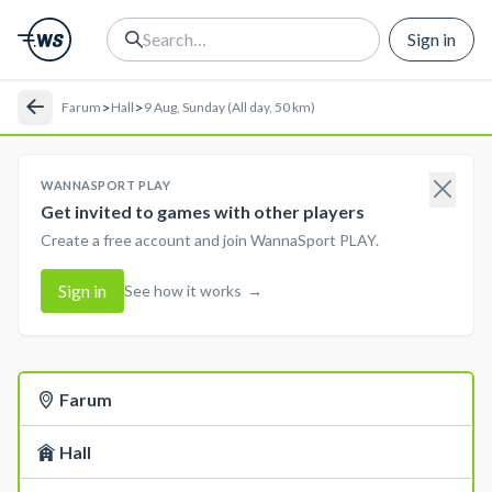
Sign in
>
>
Farum
Hall
9 Aug, Sunday (All day, 50 km)
WANNASPORT PLAY
Get invited to games with other players
Create a free account and join WannaSport PLAY.
Sign in
See how it works
→
Farum
Hall