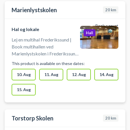
Marienlystskolen
20
km
Book a court
Hal og lokale
Hall
Lej en multihal Frederikssund |
Book multihallen ved
Marienlystskolen i Frederikssund.
Lej hallen og spil blandt andet
This product is available on these dates:
volleyball i Frederikssund.
Medbring selv bold, ketchere og
10. Aug
11. Aug
12. Aug
14. Aug
andet udstyr. Multihallen ligger
ved Marienlystskolen.
15. Aug
Torstorp Skolen
20
km