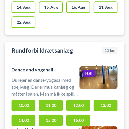
14. Aug
15. Aug
16. Aug
21. Aug
22. Aug
Rundforbi Idrætsanlæg
11
km
Book a court
Dance and yogahall
Hall
Du lejer en danse/yogasal med
spejlvæg. Der er musikanlæg og
måtter i salen. Man må ikke spille
med bold i salen. Der er mulighed
10:00
11:00
12:00
13:00
for omklædning og bad
14:00
15:00
16:00