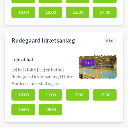
omklædning og bad.
14:00
15:00
16:00
17:00
Rudegaard Idrætsanlæg
6
km
Book a court
Leje af hal
Hall
Lej hal Holte | Lej en hal hos
Rudegaard Idrætsanlæg i Holte.
Book en sportshal og spil
indendørs fodbold i Holtehallerne
10:00
11:00
12:00
13:00
i en hal med håndboldmål. Hallen
kan bruges til bl.a. håndbold,
14:00
15:00
indendørs fodbold uden bander og
andre bevægelsesaktiviteter.
Hallen lejes uden udstyr, så husk at