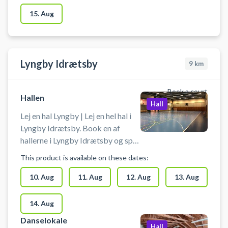
15. Aug
Lyngby Idrætsby
9
km
Book a court
Hallen
Hall
Lej en hal Lyngby | Lej en hel hal i
Lyngby Idrætsby. Book en af
hallerne i Lyngby Idrætsby og spil
bl.a. håndbold i Lyngby. Booking
This product is available on these dates:
af hallen kan bruges til blandt
andet indendørs fodbold,
10. Aug
11. Aug
12. Aug
13. Aug
håndbold, volley og badminton.
Der er net og mål til rådighed. Der
14. Aug
er mulighed for omklædning og
Danselokale
gratis parkering ved booking af
Hall