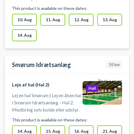
(10x12m) Den ene væg er med
This product is available on these dates:
spejle. Velegnet til aktiviter: Dans,
Yoga, Gymnastik, Idræt & Motion,
10. Aug
11. Aug
12. Aug
13. Aug
Max antal personer: 100
14. Aug
Smørum Idrætsanlæg
10
km
Book a court
Leje af hal (Hal 2)
Hall
Lej en hal Smørum | Lej en åben hal
i Smørum Idrætsanlæg - Hal 2.
Medbring selv bolde eller udstyr.
This product is available on these dates:
14. Aug
15. Aug
16. Aug
21. Aug