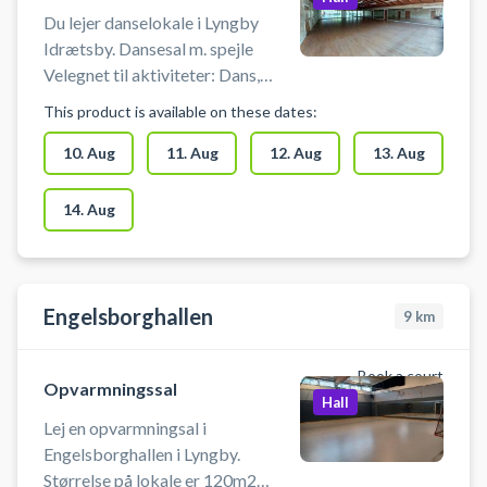
hallerne i Lyngby Idrætsby.
Du lejer danselokale i Lyngby
Idrætsby. Dansesal m. spejle
Velegnet til aktiviteter: Dans,
Motion og Yoga. Max antal
This product is available on these dates:
personer: 20
10. Aug
11. Aug
12. Aug
13. Aug
14. Aug
Engelsborghallen
9
km
Book a court
Opvarmningssal
Hall
Lej en opvarmningsal i
Engelsborghallen i Lyngby.
Størrelse på lokale er 120m2