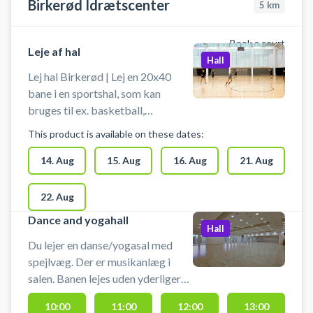
Birkerød Idrætscenter
5
km
Book a court
Leje af hal
Hall
Lej hal Birkerød | Lej en 20x40
bane i en sportshal, som kan
bruges til ex. basketball,
håndbold, fodbold uden bander og
This product is available on these dates:
andre bevægelsesaktiviteter.
Hallen lejes uden udstyr, så husk at
14. Aug
15. Aug
16. Aug
21. Aug
medbringe ketcher, bat og bolde
m.m. Der er mulighed for
22. Aug
omklædning og bad.
Dance and yogahall
Hall
Du lejer en danse/yogasal med
spejlvæg. Der er musikanlæg i
salen. Banen lejes uden yderligere
udstyr. Man må ikke spille med
10:00
11:00
12:00
13:00
bold i salen. Der er mulighed for