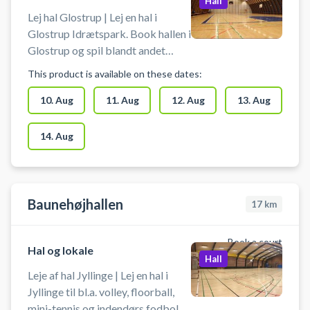
Hall
Lej hal Glostrup | Lej en hal i
Glostrup Idrætspark. Book hallen i
Glostrup og spil blandt andet
indendørs tennis eller fodbold i
This product is available on these dates:
Glostrup. Booking af hallen kan
foruden indendørs tennis bruges
10. Aug
11. Aug
12. Aug
13. Aug
til indendørs fodbold, håndbold,
pickleball eller badminton. Der er
14. Aug
net og mål til rådighed. Der er
gode muligheder for parkering
ved hallen.
Baunehøjhallen
17
km
Book a court
Hal og lokale
Hall
Leje af hal Jyllinge | Lej en hal i
Jyllinge til bl.a. volley, floorball,
mini-tennis og indendørs fodbold