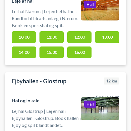
Leje af hal
Hall
Lej hal Nærum | Lej en hel hal hos
Rundforbi Idrætsanlæg i Nærum.
Book en sportshal og spil
indendørs fodbold i Nærum i en
10:00
11:00
12:00
13:00
hal med håndboldmål. Hallen kan
bruges til bl.a. håndbold,
14:00
15:00
16:00
indendørs fodbold uden bander og
andre bevægelsesaktiviteter.
Hallen lejes uden udstyr, så husk at
medbringe ketcher, bat og bolde
Ejbyhallen - Glostrup
m.m. Der er mulighed for
12
km
omklædning og bad.
Book a court
Hal og lokale
Hall
Lej hal Glostrup | Lej en hal i
Ejbyhallen i Glostrup. Book hallen i
Ejby og spil blandt andet