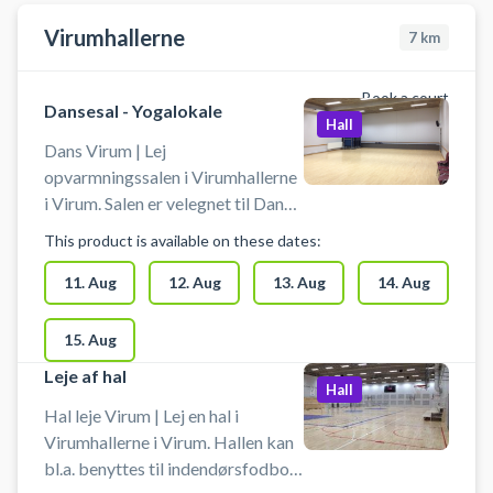
medbringe ketchere, bat og bolde
Virumhallerne
m.m. Der er mulighed for
7
km
omklædning og bad.
Book a court
Dansesal - Yogalokale
Hall
Dans Virum | Lej
opvarmningssalen i Virumhallerne
i Virum. Salen er velegnet til Dans,
Yoga, Idræt & Motion. Sales er
This product is available on these dates:
180 m2, som ligger i tilknytning til
hal 2. Salen kan mørkelægges og
11. Aug
12. Aug
13. Aug
14. Aug
har lyst trægulv. Der er trådløst
netværk og lydanlæg for
15. Aug
tilslutning af computer,
Leje af hal
smartphone eller tablet.
Hall
Hal leje Virum | Lej en hal i
Virumhallerne i Virum. Hallen kan
bl.a. benyttes til indendørsfodbold