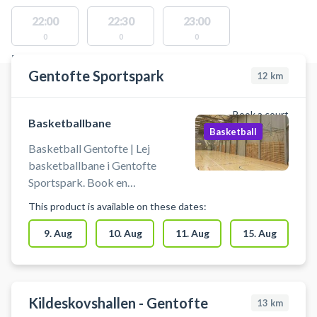
22:00
22:30
23:00
0
0
0
FACILITIES WITH AVAILABLE ACTIVITIES
Gentofte Sportspark
12
km
Book a court
Basketballbane
Basketball
Basketball Gentofte | Lej
basketballbane i Gentofte
Sportspark. Book en
basketballbane og spil basketball
This product is available on these dates:
i Gentofte på en indendørs basket
træningsbane som kan benyttes til
9. Aug
10. Aug
11. Aug
15. Aug
ekstra træning, talent træning
eller kammeratlig sportslig hygge.
Du booker for min. 2 personer og
max 10 personer pr. bane. Der kan
Kildeskovshallen - Gentofte
13
km