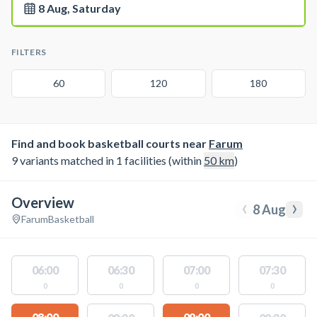
8 Aug, Saturday
FILTERS
60
120
180
Find and book basketball courts near
Farum
9 variants matched in 1 facilities (within
50
km
)
Overview
‹
›
8 Aug
Farum
Basketball
06:00
06:30
07:00
07:30
0
0
0
0