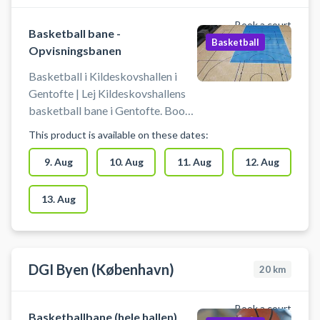
bookes op til 3 baner ved siden af
hinanden.
Book a court
Basketball bane -
Basketball
Opvisningsbanen
Basketball i Kildeskovshallen i
Gentofte | Lej Kildeskovshallens
basketball bane i Gentofte. Book
hele basketball banen i hallen
This product is available on these dates:
(40x20meter) og spil basket på
opvisningsbanen i
9. Aug
10. Aug
11. Aug
12. Aug
Kildeskovshallen beliggende på
Adolphsvej 25, 2820 Gentofte.
13. Aug
Udover basket banen med kurve
er der håndboldmål (1 bane) og
volleyball net (3 baner) samt
omklædning til rådighed. Der skal
DGI Byen (København)
20
km
være minimum en person over 18
år til stede.
Book a court
Basketballbane (hele hallen)