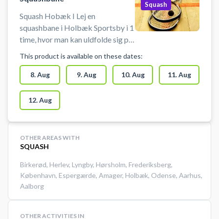
Squash
Squash Hobæk I Lej en
squashbane i Holbæk Sportsby i 1
time, hvor man kan uldfolde sig på
sportsbyens 3 squashbaner i
This product is available on these dates:
Holbæk. Book squashbane og spil
squash i Holbæk på en af de tre
8. Aug
9. Aug
10. Aug
11. Aug
squashbaner i Holbæk Sportsby.
Muligt at leje ketcher og købe
12. Aug
bolde.
OTHER AREAS WITH
SQUASH
Birkerød
,
Herlev
,
Lyngby
,
Hørsholm
,
Frederiksberg
,
København
,
Espergærde
,
Amager
,
Holbæk
,
Odense
,
Aarhus
,
Aalborg
OTHER ACTIVITIES IN