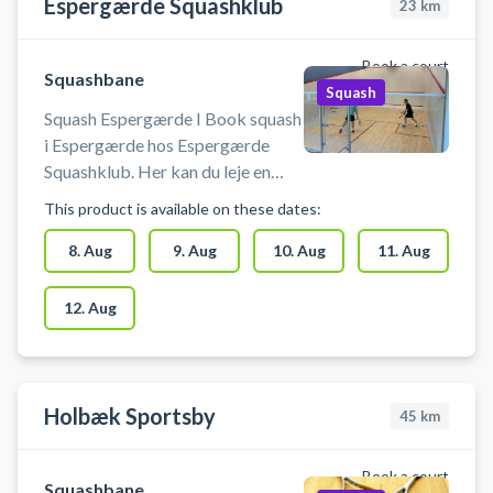
Espergærde Squashklub
23
km
Book a court
Squashbane
Squash
Squash Espergærde I Book squash
i Espergærde hos Espergærde
Squashklub. Her kan du leje en
squashbane som pay & play og
This product is available on these dates:
nemt finde en ledig tid, der passer
dig. Espergærde Squashklub
8. Aug
9. Aug
10. Aug
11. Aug
ligger i Espergærde Idrætsby i
Helsingør Kommune og er oplagt
12. Aug
valg, hvis du leder efter squash i
Espergærde, Helsingør eller
nærområdet. Espergærde
Squashklub hed tidligere
Holbæk Sportsby
45
km
Helsingør Squash Klub.
Book a court
Squashbane