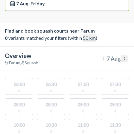
7 Aug, Friday
Find and book squash courts near
Farum
0
variants matched your filters (within
50
km
)
Overview
‹
›
7 Aug
Farum
Squash
06:00
06:30
07:00
07:30
0
0
0
0
08:00
08:30
09:00
09:30
0
0
0
0
10:00
10:30
11:00
11:30
0
0
0
0