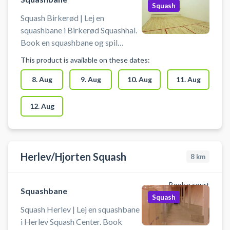
Squash
Squash Birkerød | Lej en
squashbane i Birkerød Squashhal.
Book en squashbane og spil
squash i Birkerød. Squashbanen
This product is available on these dates:
lejes uden yderligere udstyr, så
husk at medbringe bolde og
8. Aug
9. Aug
10. Aug
11. Aug
ketchere. Der er mulighed for
omklædning og bad.
12. Aug
Herlev/Hjorten Squash
8
km
Book a court
Squashbane
Squash
Squash Herlev | Lej en squashbane
i Herlev Squash Center. Book