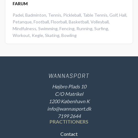
FARUM
Padel
,
Badminton
,
Tennis
,
Pickleball
,
Table Tennis
,
Golf
,
Hall
,
Petanque
,
Football
,
Floorball
,
Basketball
,
Volleyball
,
Mindfulness
,
Swimming
,
Fencing
,
Running
,
Surfing
,
Workout
,
Kegle
,
Skating
,
Bowling
Højbro Plads 10
C/O Matrikel
1200 København K
info@wannasport.dk
7199 2644
PRACTITIONERS
Contact