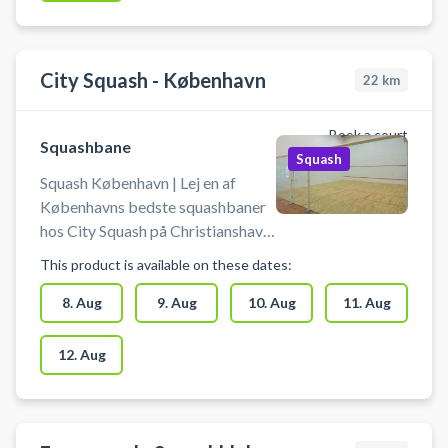
City Squash - København
22
km
Book a court
Squashbane
Squash
Squash København | Lej en af
Københavns bedste squashbaner
hos City Squash på Christianshavn.
Book squashbane og spil squash i
This product is available on these dates:
København på City Squashs
squashbaner på Kløvermarken,
8. Aug
9. Aug
10. Aug
11. Aug
København S.
12. Aug