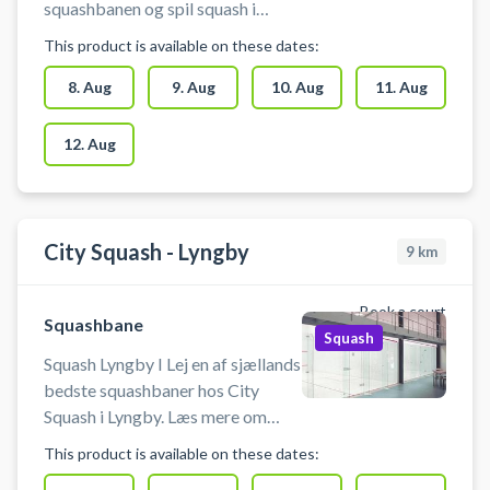
squashbanen og spil squash i
Herlev ikke langt fra Gladsaxe og
This product is available on these dates:
Ballerup. Du skal selv medbringe
ketcher og bolde. Spil squash i
8. Aug
9. Aug
10. Aug
11. Aug
Herlev. Lyset tændes når tiden
starter. Det er ikke tilladt at spille
12. Aug
med sorte såler!
City Squash - Lyngby
9
km
Book a court
Squashbane
Squash
Squash Lyngby I Lej en af sjællands
bedste squashbaner hos City
Squash i Lyngby. Læs mere om
Danmarks største squashkæde på
This product is available on these dates:
citysquashlyngby.dk