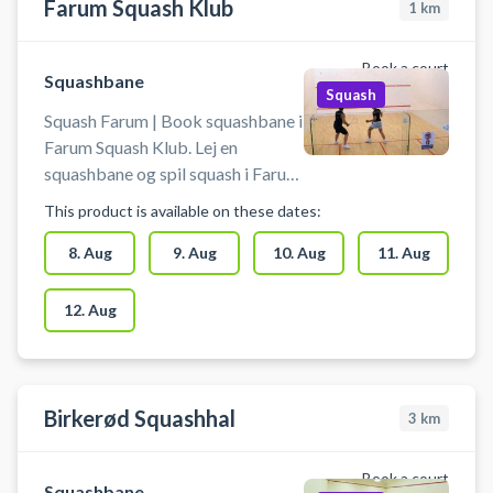
Farum Squash Klub
1
km
Book a court
Squashbane
Squash
Squash Farum | Book squashbane i
Farum Squash Klub. Lej en
squashbane og spil squash i Farum
på en af banerne ved byen
This product is available on these dates:
squashklub.
8. Aug
9. Aug
10. Aug
11. Aug
12. Aug
Birkerød Squashhal
3
km
Book a court
Squashbane