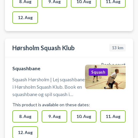
8. Aug
9. Aug
10. Aug
11. Aug
12. Aug
Hørsholm Squash Klub
13
km
Book a court
Squashbane
Squash
Squash Hørsholm | Lej squashbane
i Hørsholm Squash Klub. Book en
squashbane og spil squash i
Hørsholm på squashbanerne i
This product is available on these dates:
squashhallen hos Hørsholm
Squash Klub.
8. Aug
9. Aug
10. Aug
11. Aug
12. Aug