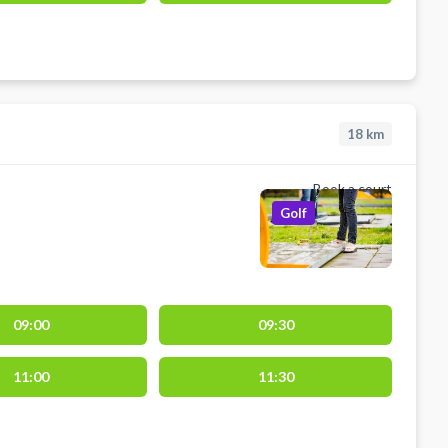
18
km
Book a court
Golf
09:00
09:30
11:00
11:30