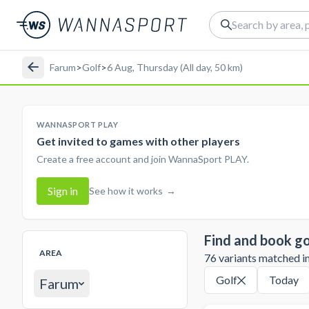
Farum
>
Golf
>
6 Aug, Thursday (All day, 50 km)
WANNASPORT PLAY
Get invited to games with other players
Create a free account and join WannaSport PLAY.
Sign in
See how it works
→
Find and book go
AREA
76 variants matched in 
Golf
Today
Farum