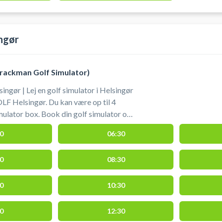
ingør
Trackman Golf Simulator)
ingør | Lej en golf simulator i Helsingør
F Helsingør. Du kan være op til 4
simulator box. Book din golf simulator og
 i Helsingør på en af de to populære
0
06:30
latorer som du finder hos XGOLF i
0
08:30
 hvor en TrackMan måler boldens og
. #spil-golf-simulator
man #book-trackman-nordsjaelland
0
10:30
0
12:30