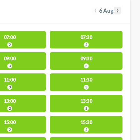
‹
›
6 Aug
07:00
07:30
2
2
09:00
09:30
3
3
11:00
11:30
3
3
13:00
13:30
2
2
15:00
15:30
2
2