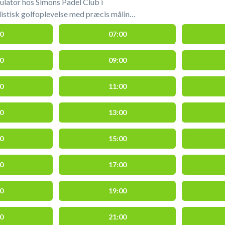
lator hos Simons Padel Club i
istisk golfoplevelse med præcis måling
endte baner og komfortable indendørs
0
07:00
t til både hygge og seriøs træning året
fsimulator og spil indendørs golf i
0
09:00
ons Padel Club beliggende på
50 Humlebæk - tæt på Fredensborg,
de.
0
11:00
0
13:00
0
15:00
0
17:00
0
19:00
0
21:00