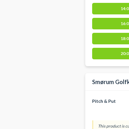
14:0
16:0
18:0
20:0
Smørum Golfk
Pitch & Put
This product is c