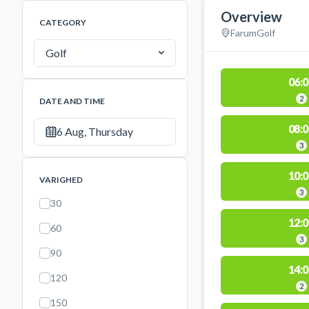
Overview
CATEGORY
Farum
Golf
Golf
06:0
2
DATE AND TIME
08:0
6 Aug, Thursday
3
10:0
VARIGHED
3
30
12:0
60
3
90
14:0
120
2
150