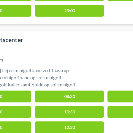
0
23:00
tscenter
rs
| Lej en minigolfbane ved Taastrup
 minigolfbane og spil minigolf i
rk som du finder på Parkvej 78, 2630
0
08:30
0
10:30
0
12:30