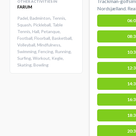
Trackman-golfsimu
OTHER ACTIVITIES IN
FARUM
Nordsjælland. Real
af slag, verdensk
Padel
,
Badminton
,
Tennis
,
06:0
omgivelser. Perfek
Squash
,
Pickleball
,
Table
rundt. Book din gol
Tennis
,
Hall
,
Petanque
,
08:3
Humlebæk hos Sim
Football
,
Floorball
,
Basketball
,
Kromosevej 7, 30
Volleyball
,
Mindfulness
,
Swimming
,
Fencing
,
Running
,
Nivå og Espergær
10:3
Surfing
,
Workout
,
Kegle
,
Skating
,
Bowling
12:3
14:3
16:3
18:3
20:3