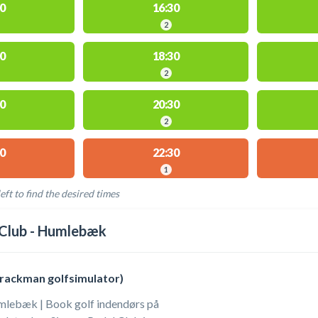
0
16:30
2
0
18:30
2
0
20:30
2
0
22:30
1
eft to find the desired times
LABLE ACTIVITIES
 Club - Humlebæk
Trackman golfsimulator)
mlebæk | Book golf indendørs på