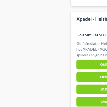
Xpadel - Hels
Golf Simulator (
Golf simulator Hels
hos XPADEL / XGOL
spillere i en golf 
spil golf indendørs
06:0
Trackman golfsimu
Helsingør. Simulatorgolf er indendørs golf, hvor man slår
08:0
ind i et lærred og
køllens data via radarteknologi
#book-golf-track
10:0
12:0