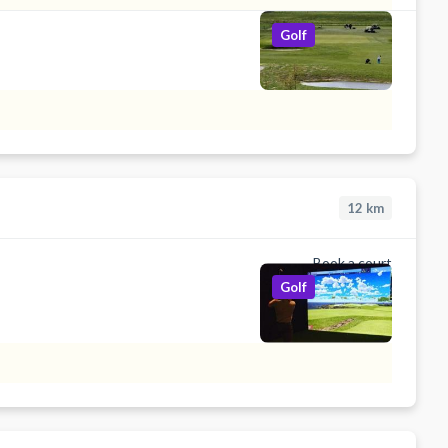
Golf
12
km
Book a court
Golf