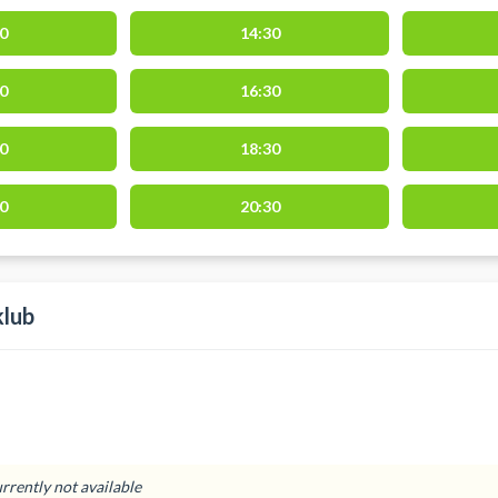
0
14:30
0
16:30
0
18:30
0
20:30
lub
urrently not available