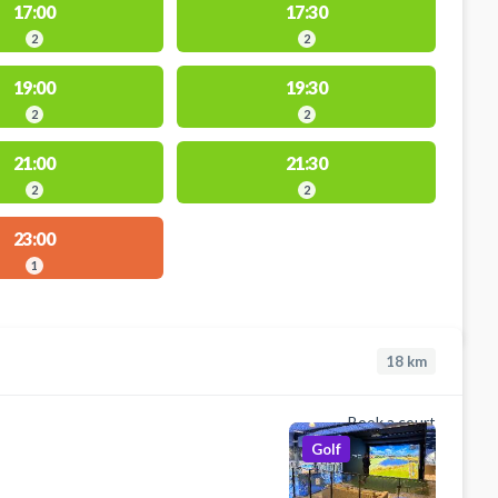
17:00
17:30
2
2
19:00
19:30
2
2
21:00
21:30
2
2
23:00
1
18
km
Book a court
Golf