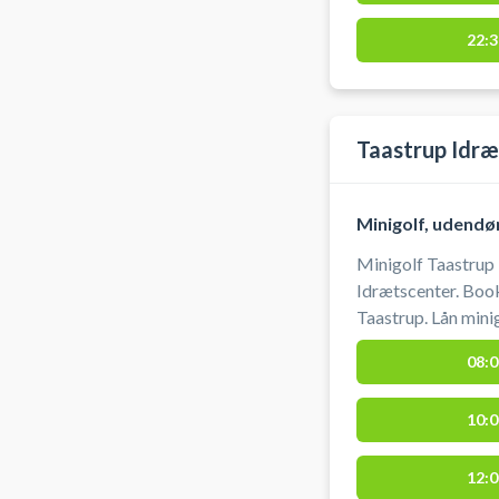
22:3
Taastrup Idræ
Minigolf, udendø
Minigolf Taastrup 
Idrætscenter. Book
Taastrup. Lån minigolf køller samt bolde og spil minigolf i
Taastrup Idrætspa
08:0
Taastrup.
10:0
12:0