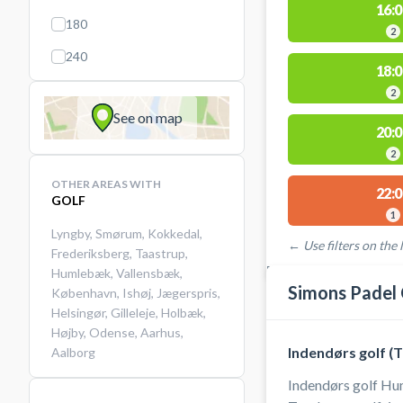
16:0
180
2
240
18:0
2
See on map
20:0
2
OTHER AREAS WITH
22:0
GOLF
1
Lyngby
,
Smørum
,
Kokkedal
,
← Use filters on the l
Frederiksberg
,
Taastrup
,
FACILITIES WITH AVAI
Humlebæk
,
Vallensbæk
,
Simons Padel
København
,
Ishøj
,
Jægerspris
,
Helsingør
,
Gilleleje
,
Holbæk
,
Højby
,
Odense
,
Aarhus
,
Indendørs golf (
Aalborg
Indendørs golf Hu