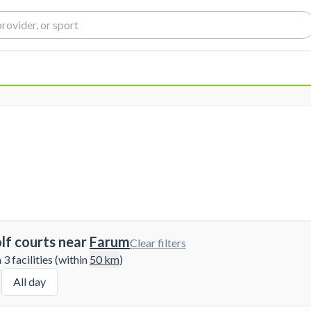
lf courts near
Farum
Clear filters
3 facilities (within
50
km
)
All day