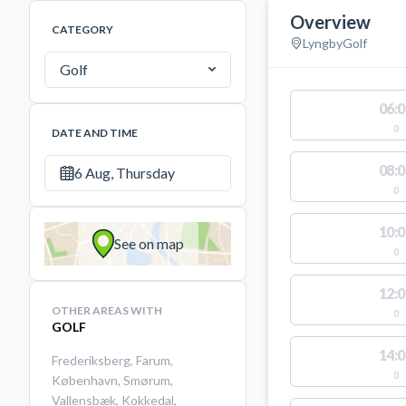
Overview
CATEGORY
Lyngby
Golf
Golf
06:0
0
DATE AND TIME
08:0
6 Aug, Thursday
0
10:0
See on map
0
12:0
OTHER AREAS WITH
0
GOLF
14:0
Frederiksberg
,
Farum
,
0
København
,
Smørum
,
Vallensbæk
,
Kokkedal
,