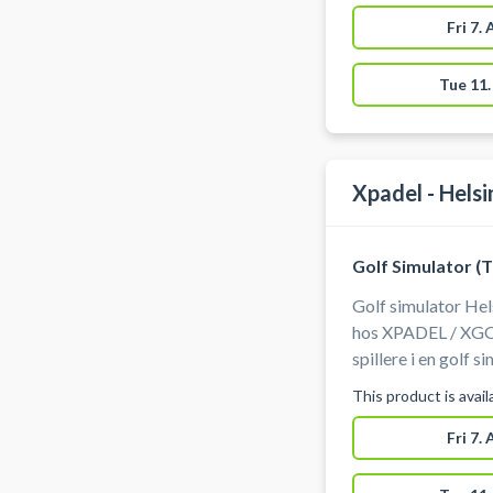
omgivelser. Perfek
rundt. Book din gol
Fri 7.
Humlebæk hos Sim
Kromosevej 7, 30
Tue 11.
Nivå og Espergær
Xpadel - Hels
Golf Simulator (
Golf simulator Hels
hos XPADEL / XGOL
spillere i en golf 
spil golf indendørs
This product is avai
Trackman golfsimu
Helsingør. Simulatorgolf er indendørs golf, hvor man slår
Fri 7.
ind i et lærred og
køllens data via radarteknologi