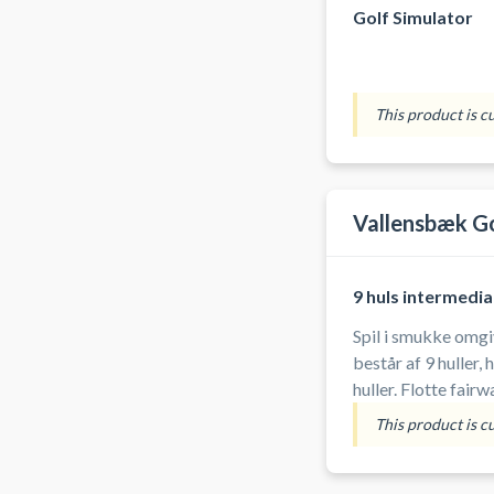
Golf Simulator
This product is c
Vallensbæk G
9 huls intermedi
Spil i smukke omgivel
består af 9 huller, 
huller. Flotte fairways. Velholdte greens og tees.
Udfordringer for al
This product is c