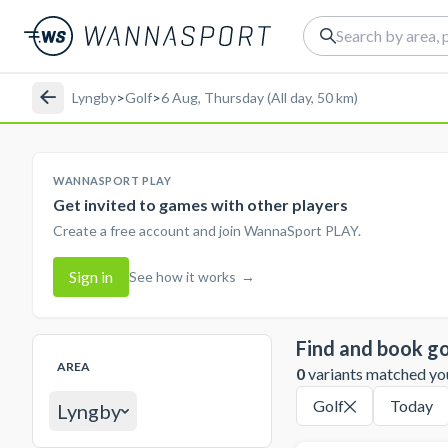
Lyngby
>
Golf
>
6 Aug, Thursday (All day, 50 km)
WANNASPORT PLAY
Get invited to games with other players
Create a free account and join WannaSport PLAY.
Sign in
See how it works
→
Find and book go
AREA
0
variants matched your
Golf
Today
Lyngby