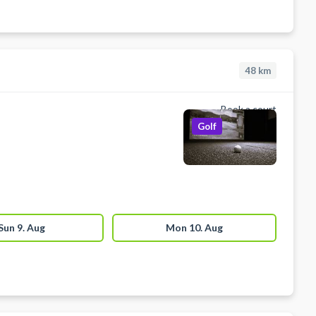
48
km
Book a court
Golf
Sun 9. Aug
Mon 10. Aug