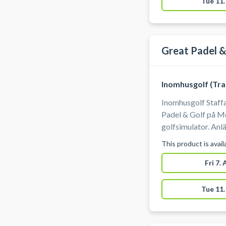
Tue 11.
#book-golf-track
Great Padel &
Inomhusgolf (Tra
Inomhusgolf Staff
Padel & Golf på M
golfsimulator. Anl
gratis parkering.
This product is avai
Fri 7.
Tue 11.