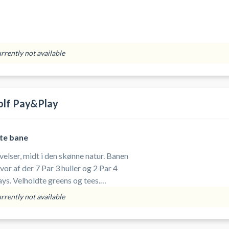
urrently not available
olf Pay&Play
ate bane
ser, midt i den skønne natur. Banen
hvor af der 7 Par 3 huller og 2 Par 4
le, uanset
urrently not available