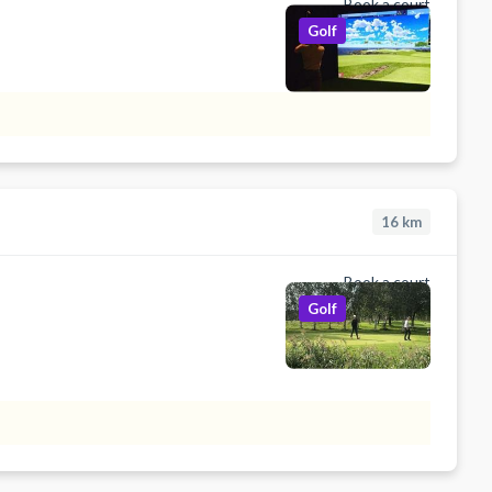
Book a court
Golf
16
km
Book a court
Golf