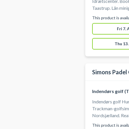
Idrætscenter. Book
Taastrup. Lån minigolf køller samt bolde og spil minigolf i
Taastrup Idrætspa
This product is avai
Taastrup.
Fri 7.
Thu 13.
Simons Padel
Indendørs golf (
Indendørs golf Hu
Trackman-golfsimu
Nordsjælland. Real
af slag, verdensk
This product is avai