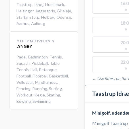
16:0
Taastrup
,
Ishøj
,
Humlebæk
,
0
Helsingør
,
Jægerspris
,
Gilleleje
,
Staffanstorp
,
Holbæk
,
Odense
,
18:0
Aarhus
,
Aalborg
0
OTHER ACTIVITIES IN
20:0
LYNGBY
0
Padel
,
Badminton
,
Tennis
,
22:0
Squash
,
Pickleball
,
Table
0
Tennis
,
Hall
,
Petanque
,
Football
,
Floorball
,
Basketball
,
← Use filters on the l
Volleyball
,
Mindfulness
,
FACILITIES WITH AVAI
Fencing
,
Running
,
Surfing
,
Taastrup Idræ
Workout
,
Kegle
,
Skating
,
Bowling
,
Swimming
Minigolf, udendø
Minigolf Taastrup 