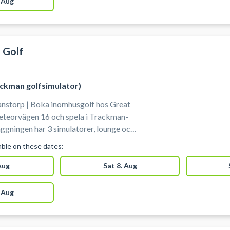
 Aug
man #book-trackman-nordsjaelland
 Golf
ckman golfsimulator)
anstorp | Boka inomhusgolf hos Great
eteorvägen 16 och spela i Trackman-
äggningen har 3 simulatorer, lounge och
lable on these dates:
 Aug
Sat 8. Aug
 Aug