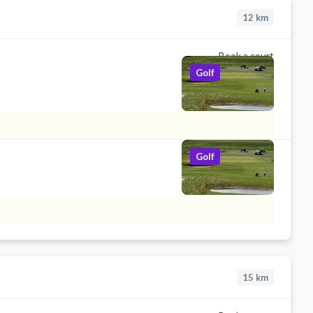
12
km
Book a court
Golf
Golf
15
km