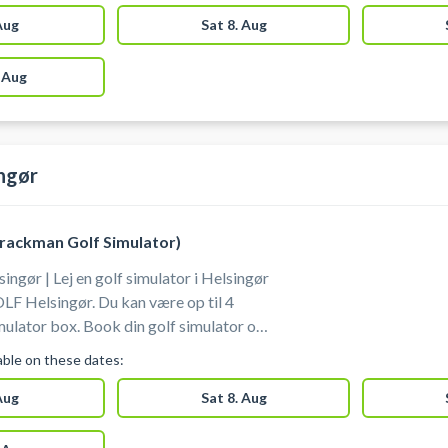
t til både hygge og seriøs træning året
fsimulator og spil indendørs golf i
 Aug
Sat 8. Aug
ons Padel Club beliggende på
50 Humlebæk - tæt på Fredensborg,
 Aug
de.
ingør
Trackman Golf Simulator)
ingør | Lej en golf simulator i Helsingør
F Helsingør. Du kan være op til 4
simulator box. Book din golf simulator og
 i Helsingør på en af de to populære
lable on these dates:
latorer som du finder hos XGOLF i
 Aug
Sat 8. Aug
 hvor en TrackMan måler boldens og
. #spil-golf-simulator