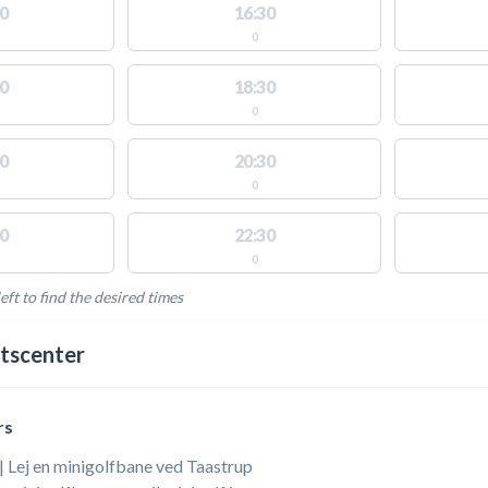
0
16:30
0
0
18:30
0
0
20:30
0
0
22:30
0
eft to find the desired times
LABLE ACTIVITIES
tscenter
rs
| Lej en minigolfbane ved Taastrup