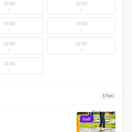
17:00
17:30
0
0
19:00
19:30
0
0
21:00
21:30
0
0
23:00
0
17
km
Book a court
Golf