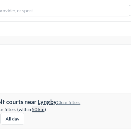
lf courts near
Lyngby
Clear filters
 filters (within
50
km
)
All day