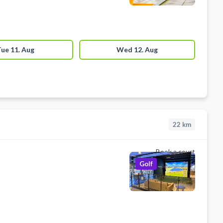
ue 11. Aug
Wed 12. Aug
22
km
Book a court
Golf