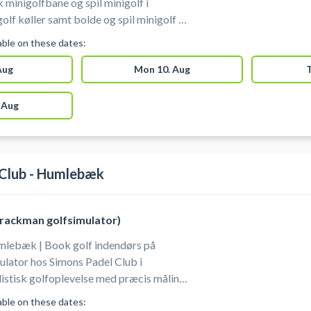
 minigolfbane og spil minigolf i
rk som du finder på Parkvej 78, 2630
lable on these dates:
 Aug
Mon 10. Aug
T
 Aug
 Club - Humlebæk
Trackman golfsimulator)
mlebæk | Book golf indendørs på
lator hos Simons Padel Club i
istisk golfoplevelse med præcis måling
endte baner og komfortable indendørs
lable on these dates: