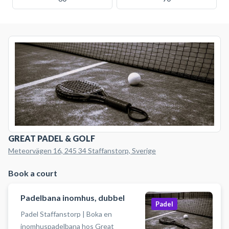
GREAT PADEL & GOLF
Meteorvägen 16, 245 34 Staffanstorp, Sverige
Book a court
Padelbana inomhus, dubbel
Padel
Padel Staffanstorp | Boka en
inomhuspadelbana hos Great