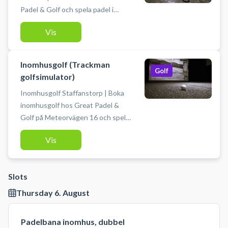
Padel & Golf och spela padel i
Staffanstorp på Meteorvägen 16.
Vis
Anläggningen har 4 dubbelbanor
inomhus (varav 2 panoramabanor),
en trivsam lounge och gratis
Inomhusgolf (Trackman
parkering. Det går att hyra racket
Golf
golfsimulator)
på plats och det finns
Inomhusgolf Staffanstorp | Boka
omklädningsrum med duschar.
inomhusgolf hos Great Padel &
Golf på Meteorvägen 16 och spela i
Trackman-golfsimulator.
Vis
Anläggningen har 3 simulatorer,
lounge och gratis parkering.
Slots
Thursday 6. August
Padelbana inomhus, dubbel