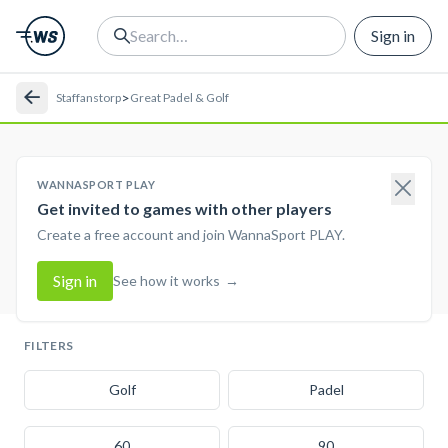
Sign in
>
Staffanstorp
Great Padel & Golf
WANNASPORT PLAY
Get invited to games with other players
Create a free account and join WannaSport PLAY.
Sign in
See how it works
→
FILTERS
Golf
Padel
60
90