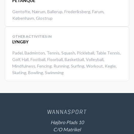
PETANQUE
Gentofte
,
Nærum
,
Ballerup
,
Frederiksberg
,
Farum
,
København
,
Glostrup
OTHER ACTIVITIES IN
LYNGBY
Padel
,
Badminton
,
Tennis
,
Squash
,
Pickleball
,
Table Tennis
,
Golf
,
Hall
,
Football
,
Floorball
,
Basketball
,
Volleyball
,
Mindfulness
,
Fencing
,
Running
,
Surfing
,
Workout
,
Kegle
,
Skating
,
Bowling
,
Swimming
Højbro Plads 10
C/O Matrikel