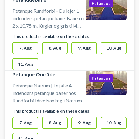
Petanque
Petanque Rundforbi - Du lejer 1
indendørs petanquebane. Banen er
2 x 10,75 m. Kugler og gris til 4
personer kan lånes hos halvagten.
This product is available on these dates:
Når du ankommer skal du
kontakte halvagten på tlf.nr. 72 68
7. Aug
8. Aug
9. Aug
10. Aug
56 62.
11. Aug
Petanque Område
Petanque
Petanque Nærum | Lej alle 4
indendørs petanque baner hos
Rundforbi Idrætsanlæg i Nærum.
Book petanquebane og spil
This product is available on these dates:
petanque i Nærum på baner i
Rundforbi Idrætsanlæg.
7. Aug
8. Aug
9. Aug
10. Aug
Petanquebanerne er 2 x 10,75 m.
Når du ankommer skal du
11. Aug