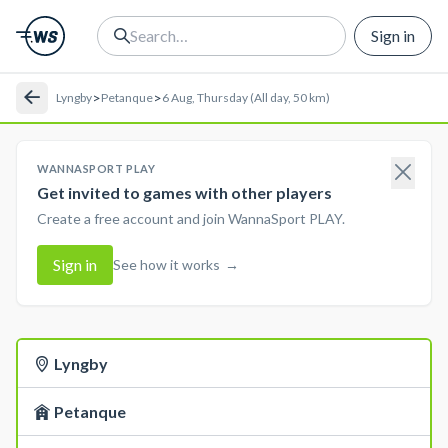
Sign in
>
>
Lyngby
Petanque
6 Aug, Thursday (All day, 50 km)
WANNASPORT PLAY
Get invited to games with other players
Create a free account and join WannaSport PLAY.
Sign in
See how it works
→
Lyngby
Petanque