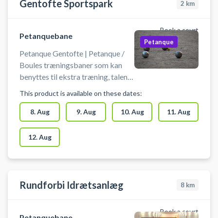
Gentofte Sportspark
2
km
Book a court
Petanquebane
Petanque
Petanque Gentofte | Petanque /
Boules træningsbaner som kan
benyttes til ekstra træning, talent
træning eller kammeratlig
This product is available on these dates:
sportslig hygge.
8. Aug
9. Aug
10. Aug
11. Aug
12. Aug
Rundforbi Idrætsanlæg
8
km
Book a court
Petanquebane