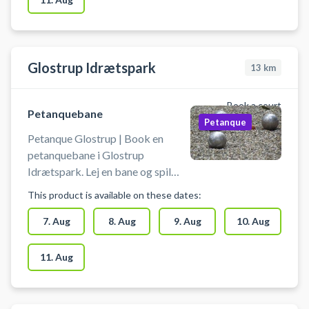
kontakte halvagten på tlf.nr. 45 80
45 25.
Glostrup Idrætspark
13
km
Book a court
Petanquebane
Petanque
Petanque Glostrup | Book en
petanquebane i Glostrup
Idrætspark. Lej en bane og spil
petanque i Glostrup på en af
This product is available on these dates:
petanquebanerne ved Glostrup
Idrætspark. Der er gode
7. Aug
8. Aug
9. Aug
10. Aug
parkeringsmuligheder og du
medbringer selv udstyr. Bemærk:
11. Aug
Du booker for 30 min ad gangen.
Hvis du ønsker at spille en time,
bookes der to tider.