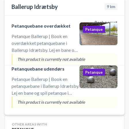
Ballerup Idrætsby
9
km
Book a court
Petanquebane overdækket
Petanque
Petanque Ballerup | Book en
overdækket petanquebane i
Ballerup Idrætsby. Lej en bane og
spil petanque i Ballerup også når
This product is currently not available
det regner. Der er gode
Petanquebane udendørs
parkeringsmuligheder og du
Petanque
medbringer selv udstyr.
Petanque Ballerup | Book en
petanquebane i Ballerup Idrætsby.
Lej en bane og spil petanque i
Ballerup på en af
This product is currently not available
petanquebanerne ved Ballerup
Idrætsby. Der er gode
parkeringsmuligheder og du
OTHER AREAS WITH
medbringer selv udstyr.