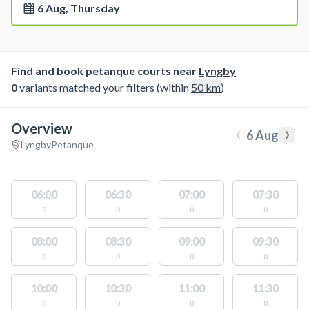
6 Aug, Thursday
Find and book petanque courts near
Lyngby
0
variants matched your filters (within
50
km
)
Overview
‹
›
6 Aug
Lyngby
Petanque
06:00
06:30
07:00
07:30
0
0
0
0
08:00
08:30
09:00
09:30
0
0
0
0
10:00
10:30
11:00
11:30
0
0
0
0