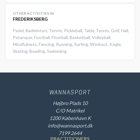
OTHER ACTIVITIES IN
FREDERIKSBERG
Padel
,
Badminton
,
Tennis
,
Pickleball
,
Table Tennis
,
Golf
,
Hall
,
Petanque
,
Football
,
Floorball
,
Basketball
,
Volleyball
,
Mindfulness
,
Fencing
,
Running
,
Surfing
,
Workout
,
Kegle
,
Skating
,
Bowling
,
Swimming
Højbro Plads 10
C/O Matrikel
1200 København K
info@wannasport.dk
7199 2644
PRACTITIONERS