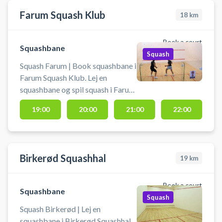
Farum Squash Klub
18
km
Book a court
Squashbane
Squash
Squash Farum | Book squashbane i
Farum Squash Klub. Lej en
squashbane og spil squash i Farum
på en af banerne ved byen
19:00
20:00
21:00
22:00
squashklub.
Birkerød Squashhal
19
km
Book a court
Squashbane
Squash
Squash Birkerød | Lej en
squashbane i Birkerød Squashhal.