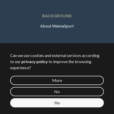
BACKGROUND
About WannaSport
English
Can we use cookies and external services according
to our
privacy policy
to improve the browsing
🇸🇪
Sverige
experience?
More
©
2026
Wannasport.dk
No
Yes
Private data
See map