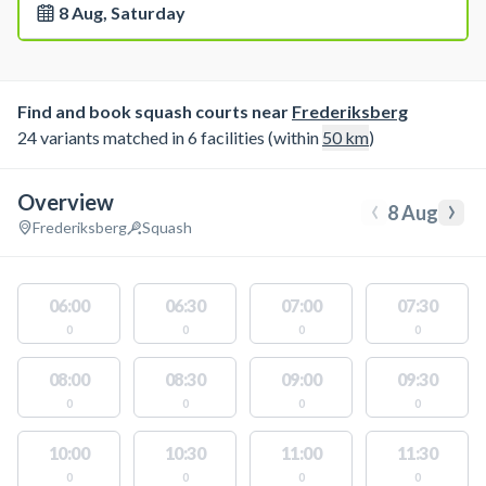
8 Aug, Saturday
Find and book squash courts near
Frederiksberg
24 variants matched in 6 facilities (within
50
km
)
Overview
‹
›
8 Aug
Frederiksberg
Squash
06:00
06:30
07:00
07:30
0
0
0
0
08:00
08:30
09:00
09:30
0
0
0
0
10:00
10:30
11:00
11:30
0
0
0
0