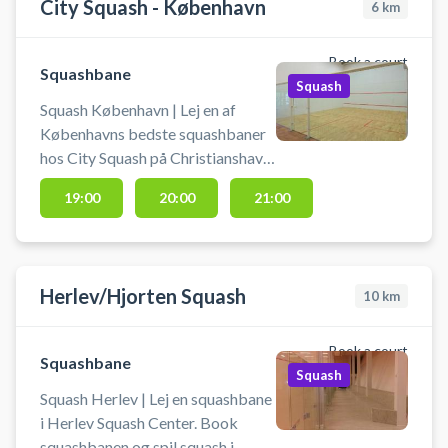
City Squash - København
6
km
Book a court
Squashbane
Squash
Squash København | Lej en af
Københavns bedste squashbaner
hos City Squash på Christianshavn.
Book squashbane og spil squash i
19:00
20:00
21:00
København på City Squashs
squashbaner på Kløvermarken,
København S.
Herlev/Hjorten Squash
10
km
Book a court
Squashbane
Squash
Squash Herlev | Lej en squashbane
i Herlev Squash Center. Book
squashbanen og spil squash i