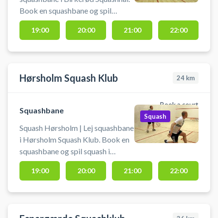
Book en squashbane og spil
squash i Birkerød. Squashbanen
19:00
20:00
21:00
22:00
lejes uden yderligere udstyr, så
husk at medbringe bolde og
ketchere. Der er mulighed for
omklædning og bad.
Hørsholm Squash Klub
24
km
Book a court
Squashbane
Squash
Squash Hørsholm | Lej squashbane
i Hørsholm Squash Klub. Book en
squashbane og spil squash i
Hørsholm på squashbanerne i
19:00
20:00
21:00
22:00
squashhallen hos Hørsholm
Squash Klub.