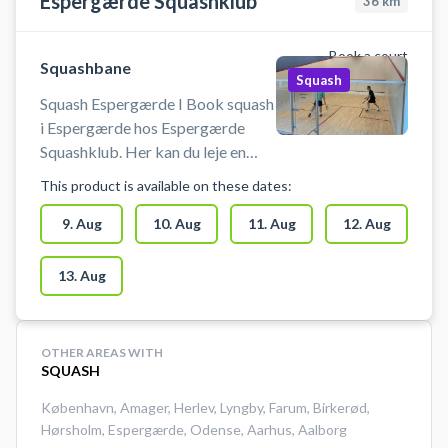
Espergærde Squashklub
36
km
Book a court
Squashbane
Squash
Squash Espergærde I Book squash
i Espergærde hos Espergærde
Squashklub. Her kan du leje en
squashbane som pay & play og
This product is available on these dates:
nemt finde en ledig tid, der passer
dig. Espergærde Squashklub
9. Aug
10. Aug
11. Aug
12. Aug
ligger i Espergærde Idrætsby i
Helsingør Kommune og er oplagt
13. Aug
valg, hvis du leder efter squash i
Espergærde, Helsingør eller
nærområdet. Espergærde
OTHER AREAS WITH
Squashklub hed tidligere
SQUASH
Helsingør Squash Klub.
København
,
Amager
,
Herlev
,
Lyngby
,
Farum
,
Birkerød
,
Hørsholm
,
Espergærde
,
Odense
,
Aarhus
,
Aalborg