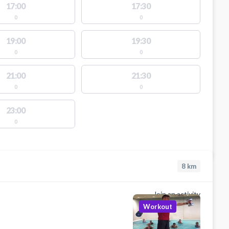
17:00
17:30
0
0
19:00
19:30
0
0
21:00
21:30
0
0
23:00
0
8
km
Join an activity
Workout