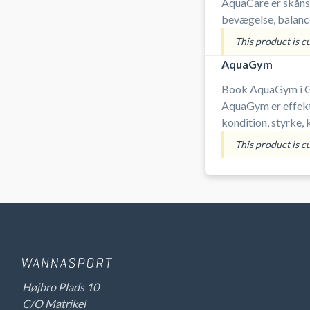
AquaCare er skån
bevægelse, balanc
vand. Holdet er for
This product is c
nedsat fysisk funk
AquaGym
træning i varmt va
Book AquaGym i Gl
AquaGym er effek
kondition, styrke,
vand. Holdet er for
This product is c
er særligt velegne
træning i varmt va
Højbro Plads 10
C/O Matrikel