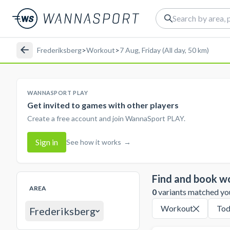
Frederiksberg
>
Workout
>
7 Aug, Friday (All day, 50 km)
WANNASPORT PLAY
Get invited to games with other players
Create a free account and join WannaSport PLAY.
Sign in
See how it works
→
Find and book w
AREA
0
variants matched your
Workout
Tod
Frederiksberg