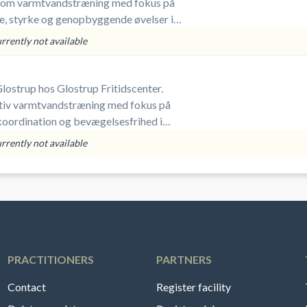
som varmtvandstræning med fokus på
e, styrke og genopbyggende øvelser i
 alle, men særligt velegnet til dig med
urrently not available
tionsevne, som ønsker lavintensiv
nd.
ostrup hos Glostrup Fritidscenter.
tiv varmtvandstræning med fokus på
 koordination og bevægelsesfrihed i
 alle, da du selv sætter tempoet, og det
urrently not available
t til dig, som ønsker udfordrende
nd – også hvis du har fysiske skavanker.
PRACTITIONERS
PARTNERS
Contact
Register facility