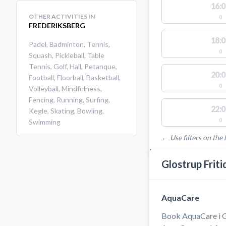
16:0
OTHER ACTIVITIES IN
0
FREDERIKSBERG
18:0
Padel
,
Badminton
,
Tennis
,
0
Squash
,
Pickleball
,
Table
Tennis
,
Golf
,
Hall
,
Petanque
,
20:0
Football
,
Floorball
,
Basketball
,
0
Volleyball
,
Mindfulness
,
Fencing
,
Running
,
Surfing
,
22:0
Kegle
,
Skating
,
Bowling
,
0
Swimming
← Use filters on the l
FACILITIES WITH AVAI
Glostrup Frit
AquaCare
Book AquaCare i Gl