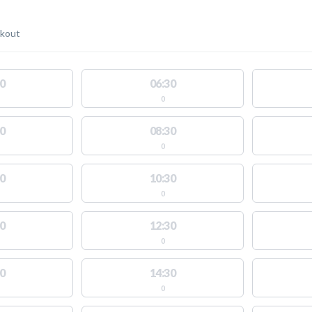
kout
0
06:30
0
0
08:30
0
0
10:30
0
0
12:30
0
0
14:30
0