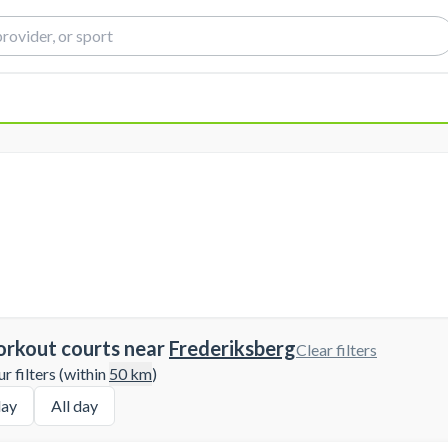
orkout courts near
Frederiksberg
Clear filters
 filters (within
50
km
)
ay
All day