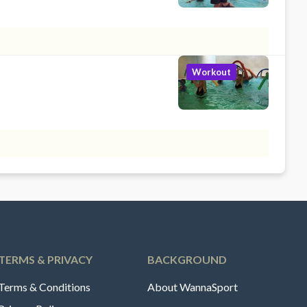
Workout
TERMS & PRIVACY
BACKGROUND
Terms & Conditions
About WannaSport