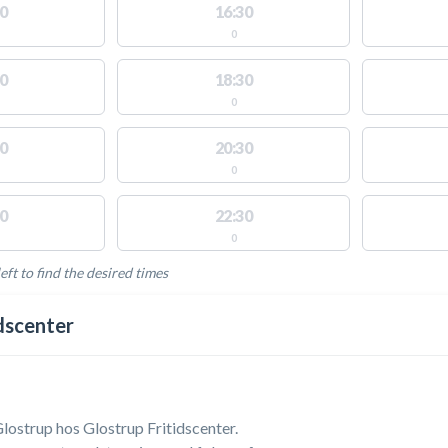
0
16:30
0
0
18:30
0
0
20:30
0
0
22:30
0
eft to find the desired times
LABLE ACTIVITIES
idscenter
ostrup hos Glostrup Fritidscenter.