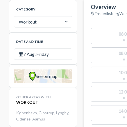
Overview
CATEGORY
Frederiksberg
Wor
Workout
06:0
0
DATE AND TIME
08:0
7 Aug, Friday
0
10:0
See on map
0
12:0
OTHER AREAS WITH
0
WORKOUT
14:0
København
,
Glostrup
,
Lyngby
,
0
Odense
,
Aarhus