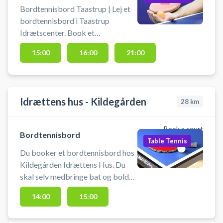
Bordtennisbord Taastrup | Lej et
bordtennisbord i Taastrup
Idrætscenter. Book et
bordtennisbord og spil bordtennis
15:00
16:00
21:00
i Taastrup. Du skal selv medbringe
bat og bolde. Må kun benyttes
med indendørssko. Kun adgang
for dem der skal spille. Ikke
Idrættens hus - Kildegården
28
km
adgang for gæster. Max 4 spillere
per bord.
Book a court
Bordtennisbord
Table Tennis
Du booker et bordtennisbord hos
Kildegården Idrættens Hus. Du
skal selv medbringe bat og bolde.
Der er frit valg imellem de
14:00
15:00
opstillede bordtennisborde. Når
booking er gennemført modtager