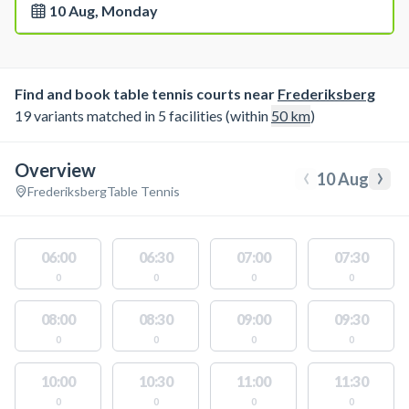
10 Aug, Monday
Find and book table tennis courts near
Frederiksberg
19 variants matched in 5 facilities (within
50
km
)
Overview
‹
›
10 Aug
Frederiksberg
Table Tennis
06:00
06:30
07:00
07:30
0
0
0
0
08:00
08:30
09:00
09:30
0
0
0
0
10:00
10:30
11:00
11:30
0
0
0
0