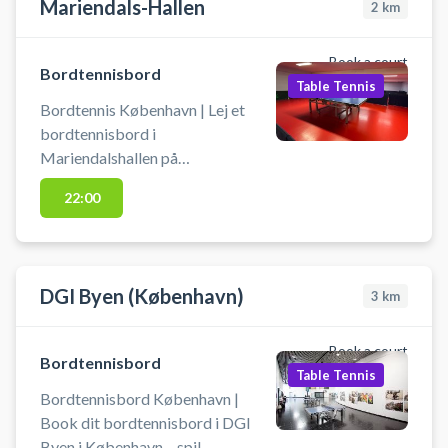
Mariendals-Hallen
2
km
Book a court
Bordtennisbord
Table Tennis
Bordtennis København | Lej et
bordtennisbord i
Mariendalshallen på
Frederiksberg. Book et
22:00
bordtennisbord og spil bordtennis
på Frederiksberg på en af
bordtennisbordene hos
Mariendalshallen. Medbring selv
DGI Byen (København)
3
km
bat og bolde.
Book a court
Bordtennisbord
Table Tennis
Bordtennisbord København |
Book dit bordtennisbord i DGI
Byen i København – spil