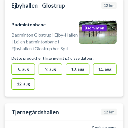
badmintonbane i Ballerup.
Ejbyhallen - Glostrup
12
km
Book en bane
Badmintonbane
Badminton
Badminton Glostrup i Ejby-Hallen
| Lej en badmintonbane i
Ejbyhallen i Glostrup her. Spil
badminton i Glostrup på en af
Dette produkt er tilgængeligt på disse datoer:
badmintonbanerne i Ejbyhallen.
Medbring selv ketcher og bolde.
8. aug
9. aug
10. aug
11. aug
12. aug
Tjørnegårdshallen
12
km
Book en bane