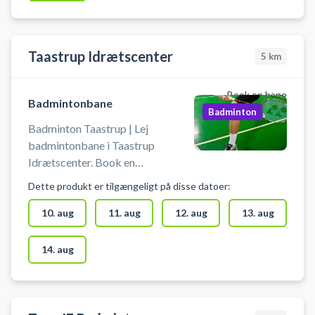
og basketball. Der er mulighed for
omklædning og bad i hallen på
Torstorp Skole.
Taastrup Idrætscenter
5
km
Book en bane
Badmintonbane
Badminton
Badminton Taastrup | Lej
badmintonbane i Taastrup
Idrætscenter. Book en
badmintonbane og spil badminton
Dette produkt er tilgængeligt på disse datoer:
i Taastrup. Medbring selv ketcher
og bolde når du booker en
10. aug
11. aug
12. aug
13. aug
badmintonbane i Taastrup
Idrætscenter. Du finder gratis
14. aug
parkering lige ved idrætscentret.