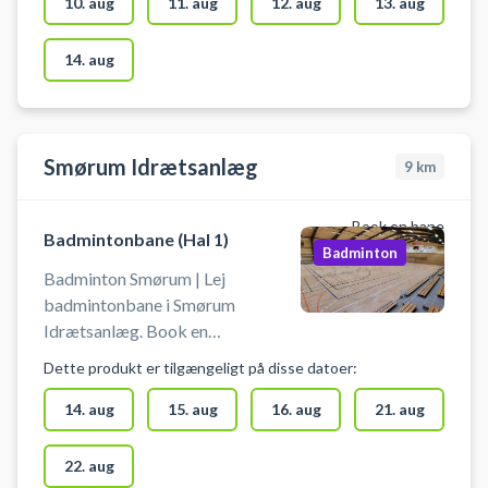
bookingstiden. - Der er
10. aug
11. aug
12. aug
13. aug
omklædningsrum og bad til
rådighed.
14. aug
Smørum Idrætsanlæg
9
km
Book en bane
Badmintonbane (Hal 1)
Badminton
Badminton Smørum | Lej
badmintonbane i Smørum
Idrætsanlæg. Book en
badmintonbane og spil badminton
Dette produkt er tilgængeligt på disse datoer:
i Smørum tæt på byer som Ledøje
og Måløv. Gratis parkering ved
14. aug
15. aug
16. aug
21. aug
hallen i Smørum, gør din booking
af badmintonbane nem, hvis du er i
22. aug
bil fra Måløv eller andre nabobyer.