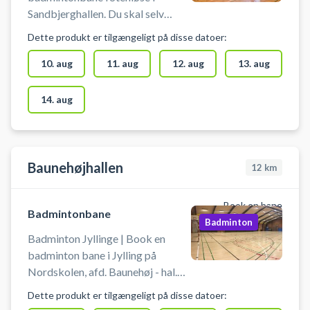
Sandbjerghallen. Du skal selv
sætte net op og medbringe
Dette produkt er tilgængeligt på disse datoer:
ketcher samt bolde.
10. aug
11. aug
12. aug
13. aug
14. aug
Baunehøjhallen
12
km
Book en bane
Badmintonbane
Badminton
Badminton Jyllinge | Book en
badminton bane i Jylling på
Nordskolen, afd. Baunehøj - hal.
Der er i alt 4 badmintonbaner i
Dette produkt er tilgængeligt på disse datoer:
hallen ved Baunehøjskolen i