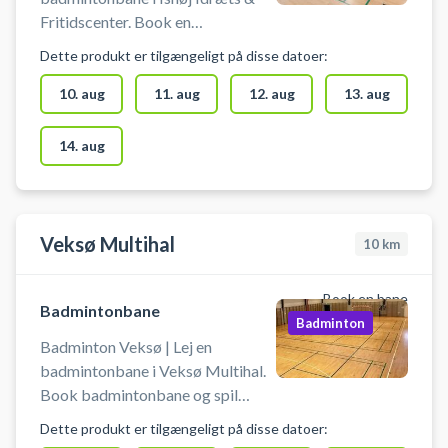
Fritidscenter. Book en
badmintonbane og spil badminton
Dette produkt er tilgængeligt på disse datoer:
i Ishøj på en af badmintonbanerne
i hallerne ved Ishøj Idræts &
10. aug
11. aug
12. aug
13. aug
Fritidscenter. Medbring selv
badminton ketcher og bolde.
14. aug
Gratis parkering findes ved hallen.
Veksø Multihal
10
km
Book en bane
Badmintonbane
Badminton
Badminton Veksø | Lej en
badmintonbane i Veksø Multihal.
Book badmintonbane og spil
badminton i Veksø. Medbring selv
Dette produkt er tilgængeligt på disse datoer:
ketcher og bolde. I skal selv sætte