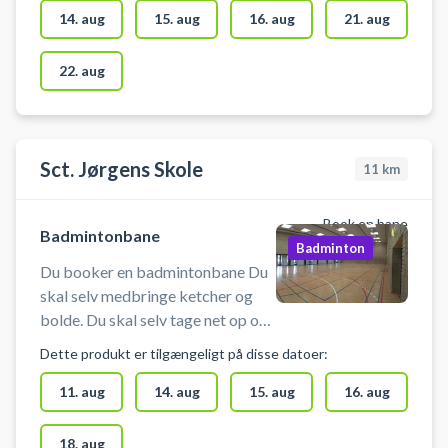
net op og tage det ned igen.
14. aug
15. aug
16. aug
21. aug
22. aug
Sct. Jørgens Skole
11
km
Book en bane
Badmintonbane
Badminton
Du booker en badmintonbane Du
skal selv medbringe ketcher og
bolde. Du skal selv tage net op og
ned i bookingtiden. Nettet er
Dette produkt er tilgængeligt på disse datoer:
placeret i rummet, der støder op til
salens langside nederst.
11. aug
14. aug
15. aug
16. aug
18. aug