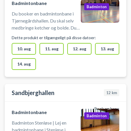
Badmintonbane
Badminton
Du booker en badmintonbane i
Tjørnegårdshallen. Du skal selv
medbringe ketcher og bolde. Du
skal selv tage net op og ned i
Dette produkt er tilgængeligt på disse datoer:
bookingstiden. Nettet er placeret
i det redskabsrum inde i hallen, der
10. aug
11. aug
12. aug
13. aug
er længst til højre for
indgangsdøren.
14. aug
Sandbjerghallen
12
km
Book en bane
Badmintonbane
Badminton
Badminton Stenløse | Lej en
badmintonbane i Stenløse i