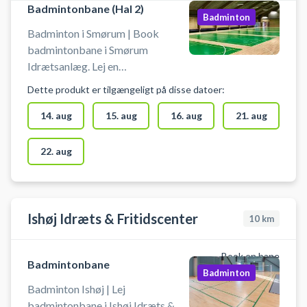
Badmintonbane (Hal 2)
Medbring selv ketcher og bolde. I
Badminton
skal selv sætte net op.
Badminton i Smørum | Book
badmintonbane i Smørum
Idrætsanlæg. Lej en
badmintonbane og spil badminton
Dette produkt er tilgængeligt på disse datoer:
i Smørum Idrætscenter på en af de
mange badmintonbaner. Du finder
14. aug
15. aug
16. aug
21. aug
gratis parkering foran
idrætscentret i Smørum.
22. aug
Medbring selv ketcher og bolde. I
skal selv sætte net op.
Ishøj Idræts & Fritidscenter
10
km
Book en bane
Badmintonbane
Badminton
Badminton Ishøj | Lej
badmintonbane i Ishøj Idræts &