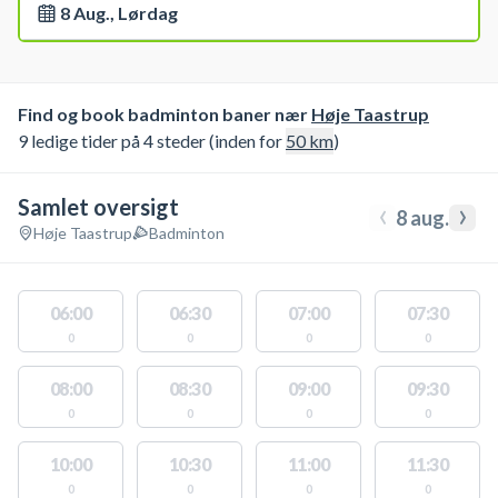
8 Aug., Lørdag
Find og book badminton baner nær
Høje Taastrup
9 ledige tider på 4 steder (inden for
50
km
)
Samlet oversigt
‹
›
8 aug.
Høje Taastrup
Badminton
06:00
06:30
07:00
07:30
0
0
0
0
08:00
08:30
09:00
09:30
0
0
0
0
10:00
10:30
11:00
11:30
0
0
0
0