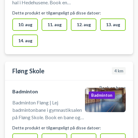
hal i Hedehusene. Book en
badmintonbane og spil badminton
Dette produkt er tilgængeligt på disse datoer:
i Hedehusene. Adgang til skolen
skal foregå via
10. aug
11. aug
12. aug
13. aug
parkeringskælderen. Indgang sker
via døren bagerst i
14. aug
parkeringskælderen. Du skal selv
medbringe udstyr som ketsjere og
bolde.
Fløng Skole
4
km
Book en bane
Badminton
Badminton
Badminton Fløng | Lej
badmintonbane i gymnastiksalen
på Fløng Skole. Book en bane og
spil badminton i Fløng på
Dette produkt er tilgængeligt på disse datoer:
badmintonbanen i skolens