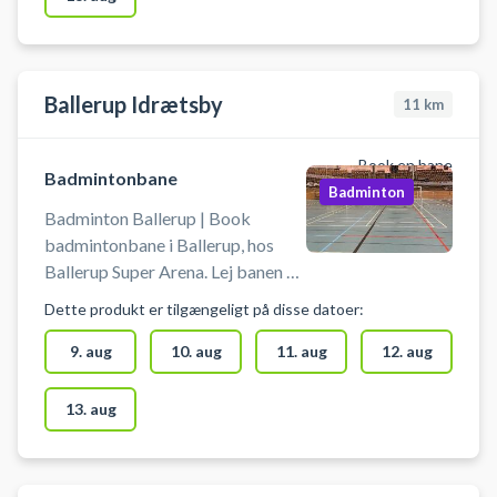
Ballerup Idrætsby
11
km
Book en bane
Badmintonbane
Badminton
Badminton Ballerup | Book
badmintonbane i Ballerup, hos
Ballerup Super Arena. Lej banen og
spil badminton i Ballerup.
Dette produkt er tilgængeligt på disse datoer:
Medbring selv ketcher og
fjerbolde ved booking af
9. aug
10. aug
11. aug
12. aug
badmintonbane i Ballerup Super
Arena. Gratis parkeringspladser
13. aug
foran arenaen i Ballerup.
Omklædning & badefaciliteter er
til rådighed ved booking af