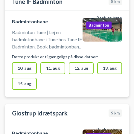
Tune IF Badminton
8
km
Book en bane
Badmintonbane
Badminton
Badminton Tune | Lej en
badmintonbane i Tune hos Tune IF
Badminton. Book badmintonbane
og spil badminton i Tune på en af
Dette produkt er tilgængeligt på disse datoer:
badmintonbanerne i Tunehallerne
gennem Tune IF Badminton. Der er
10. aug
11. aug
12. aug
13. aug
gratis parkering og omklædning
og badefaciliteter i hallen. Du skal
15. aug
selv medbringe ketcher og bolde.
Glostrup Idrætspark
9
km
Book en bane
Badmintonbane