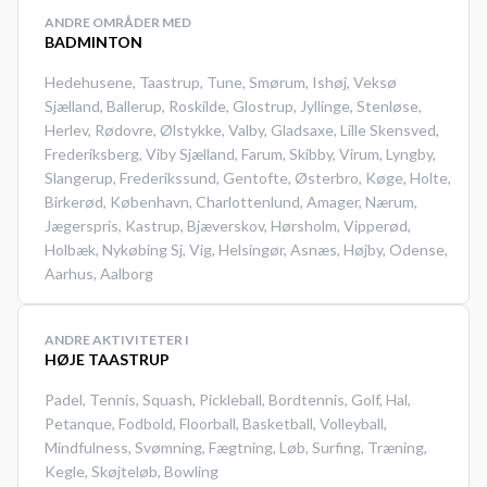
starttidspunkt. Book en
ANDRE OMRÅDER MED
badmintonbane og spil badminton
BADMINTON
i Herlev på en af
Hedehusene
,
Taastrup
,
Tune
,
Smørum
,
Ishøj
,
Veksø
badmintonbanerne i
Sjælland
,
Ballerup
,
Roskilde
,
Glostrup
,
Jyllinge
,
Stenløse
,
Skinderskovhallen.
Herlev
,
Rødovre
,
Ølstykke
,
Valby
,
Gladsaxe
,
Lille Skensved
,
Frederiksberg
,
Viby Sjælland
,
Farum
,
Skibby
,
Virum
,
Lyngby
,
Slangerup
,
Frederikssund
,
Gentofte
,
Østerbro
,
Køge
,
Holte
,
Birkerød
,
København
,
Charlottenlund
,
Amager
,
Nærum
,
Jægerspris
,
Kastrup
,
Bjæverskov
,
Hørsholm
,
Vipperød
,
Holbæk
,
Nykøbing Sj
,
Vig
,
Helsingør
,
Asnæs
,
Højby
,
Odense
,
Aarhus
,
Aalborg
ANDRE AKTIVITETER I
HØJE TAASTRUP
Padel
,
Tennis
,
Squash
,
Pickleball
,
Bordtennis
,
Golf
,
Hal
,
Petanque
,
Fodbold
,
Floorball
,
Basketball
,
Volleyball
,
Mindfulness
,
Svømning
,
Fægtning
,
Løb
,
Surfing
,
Træning
,
Kegle
,
Skøjteløb
,
Bowling