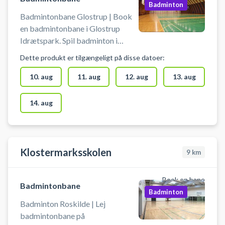
Badminton
Badmintonbane Glostrup | Book
en badmintonbane i Glostrup
Idrætspark. Spil badminton i
Glostrup på en af
Dette produkt er tilgængeligt på disse datoer:
badmintonbanerne i
idrætsparkens haller.
10. aug
11. aug
12. aug
13. aug
14. aug
Klostermarksskolen
9
km
Book en bane
Badmintonbane
Badminton
Badminton Roskilde | Lej
badmintonbane på