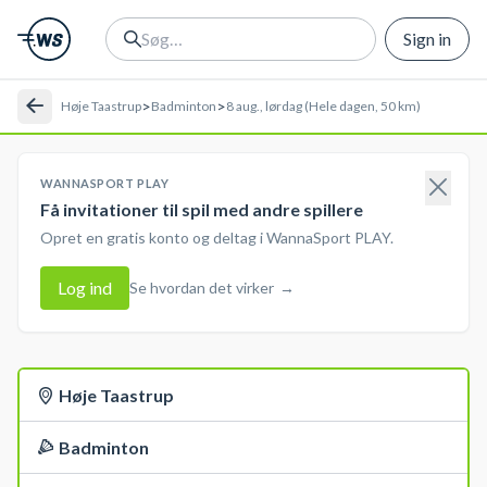
Sign in
>
>
Høje Taastrup
Badminton
8 aug., lørdag (Hele dagen, 50 km)
WANNASPORT PLAY
Få invitationer til spil med andre spillere
Opret en gratis konto og deltag i WannaSport PLAY.
Log ind
Se hvordan det virker
→
Høje Taastrup
Badminton