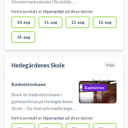
Klostermarksskolen i Roskilde. Du
skal selv medbringe ketcher og
Dette produkt er tilgængeligt på disse datoer:
bolde.
10. aug
11. aug
12. aug
13. aug
14. aug
Hedegårdenes Skole
9
km
Book en bane
Badmintonbane
Badminton
Book en badmintonbane i
gymnastiksal på Hedegårdenes
Skole. - Du skal selv medbringe
ketcher og bolde. - Du skal selv
Dette produkt er tilgængeligt på disse datoer:
tage net op og ned i