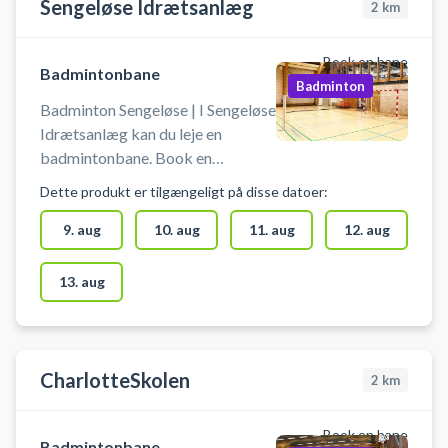
Sengeløse Idrætsanlæg
2
km
Book en bane
Badmintonbane
Badminton
Badminton Sengeløse | I Sengeløse
Idrætsanlæg kan du leje en
badmintonbane. Book en
badmintonbane og spil badminton
Dette produkt er tilgængeligt på disse datoer:
i Sengeløse. Gratis parkering ved
hallen i Sengeløse ved booking af
9. aug
10. aug
11. aug
12. aug
badmintonbane.
Omklædningsrum og hallen
13. aug
åbnes/lukkes en halv time
før/efter anvendelse af hallen.
Medbring selv ketcher og bolde.
CharlotteSkolen
2
km
Book en bane
Badmintonbane