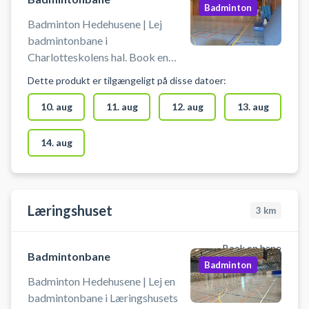
Badminton
Badminton Hedehusene | Lej
badmintonbane i
Charlotteskolens hal. Book en
badmintonbane og spil badminton
Dette produkt er tilgængeligt på disse datoer:
i Hedehusene i hallen på
Charlotteskolen. Der er net til
10. aug
11. aug
12. aug
13. aug
rådighed og mulighed for
omklædning med bad.
14. aug
Læringshuset
3
km
Book en bane
Badmintonbane
Badminton
Badminton Hedehusene | Lej en
badmintonbane i Læringshusets