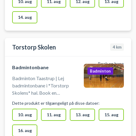
gymnastiksal. Medbringe selv
10. aug
11. aug
12. aug
13. aug
udstyr som ketsjere og bolde.
14. aug
Torstorp Skolen
4
km
Book en bane
Badmintonbane
Badminton
Badminton Taastrup | Lej
badmintonbane i *Torstorp
Skolens* hal. Book en
badmintonband og spil badminton
Dette produkt er tilgængeligt på disse datoer:
i Taastrup i hallen på Torstorp
Skole. Det er også muligt at leje
10. aug
11. aug
13. aug
15. aug
hele hallen på Torstorp Skole til
blandt andet fodbold, håndbold
16. aug