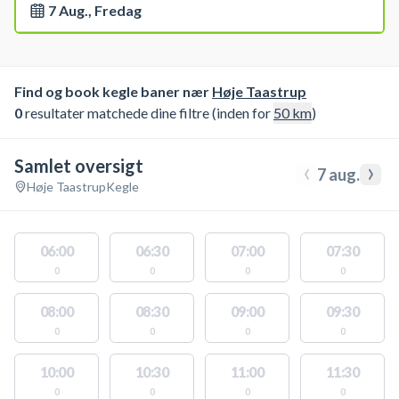
7 Aug., Fredag
Find og book kegle baner nær
Høje Taastrup
0
resultater matchede dine filtre (inden for
50
km
)
Samlet oversigt
‹
›
7 aug.
Høje Taastrup
Kegle
06:00
06:30
07:00
07:30
0
0
0
0
08:00
08:30
09:00
09:30
0
0
0
0
10:00
10:30
11:00
11:30
0
0
0
0