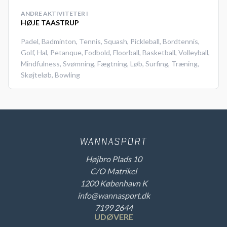
ANDRE AKTIVITETER I
HØJE TAASTRUP
Padel
,
Badminton
,
Tennis
,
Squash
,
Pickleball
,
Bordtennis
,
Golf
,
Hal
,
Petanque
,
Fodbold
,
Floorball
,
Basketball
,
Volleyball
,
Mindfulness
,
Svømning
,
Fægtning
,
Løb
,
Surfing
,
Træning
,
Skøjteløb
,
Bowling
Højbro Plads 10
C/O Matrikel
1200 København K
info@wannasport.dk
7199 2644
UDØVERE