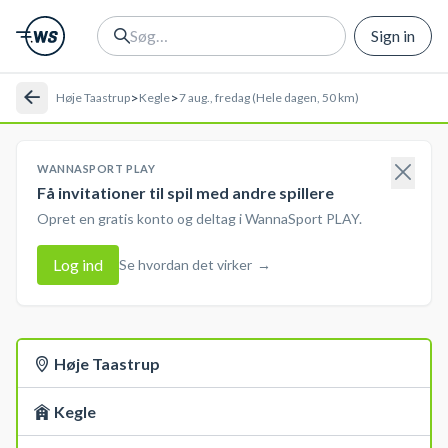
Sign in
>
>
Høje Taastrup
Kegle
7 aug., fredag (Hele dagen, 50 km)
WANNASPORT PLAY
Få invitationer til spil med andre spillere
Opret en gratis konto og deltag i WannaSport PLAY.
Log ind
Se hvordan det virker
→
Høje Taastrup
Kegle