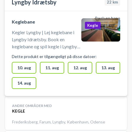
Lyngby Idrætsby
22
km
Book en bane
Keglebane
Kegle
Kegler Lyngby | Lej keglebane i
Lyngby Idrætsby. Book en
keglebane og spil kegle i Lyngby
på en af keglebanerne beliggende
Dette produkt er tilgængeligt på disse datoer:
i idrætsbyen.
10. aug
11. aug
12. aug
13. aug
14. aug
ANDRE OMRÅDER MED
KEGLE
Frederiksberg
,
Farum
,
Lyngby
,
København
,
Odense