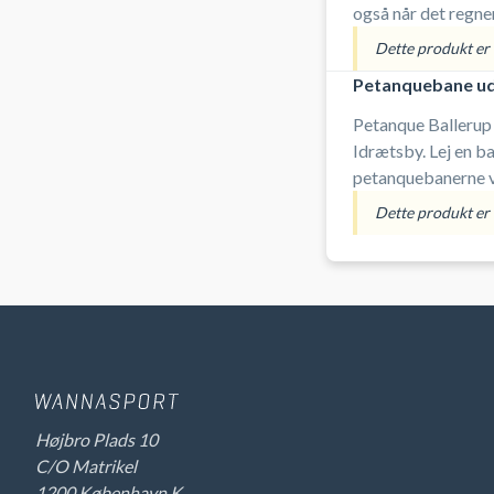
også når det regne
du medbringer selv
Dette produkt er i
Petanquebane u
Petanque Ballerup
Idrætsby. Lej en ba
petanquebanerne v
parkeringsmulighed
Dette produkt er i
Højbro Plads 10
C/O Matrikel
1200 København K