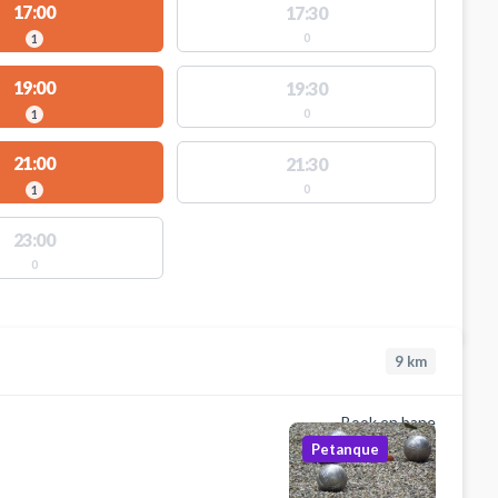
17:00
17:30
0
1
19:00
19:30
0
1
21:00
21:30
0
1
23:00
0
9
km
Book en bane
Petanque