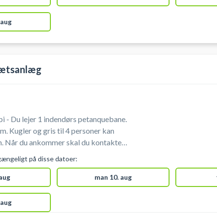
 aug
rætsanlæg
 - Du lejer 1 indendørs petanquebane.
oner kan
akte
 72 68 56 62.
gængeligt på disse datoer:
 aug
man 10. aug
 aug