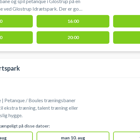
 bane og spil petanque i Glostrup på en
e ved Glostrup Idrætspark. Der er gode
er og du medbringer selv udstyr.
0
16:00
 for 30 min ad gangen. Hvis du ønsker
ookes der to tider.
0
20:00
rtspark
 | Petanque / Boules træningsbaner
l ekstra træning, talent træning eller
slig hygge.
gængeligt på disse datoer:
 aug
man 10. aug