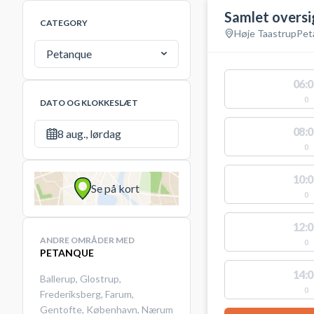
Samlet oversi
CATEGORY
Høje Taastrup
Pet
Petanque
06:0
0
DATO OG KLOKKESLÆT
08:0
8 aug., lørdag
0
10:0
Se på kort
0
12:0
ANDRE OMRÅDER MED
0
PETANQUE
14:0
Ballerup
,
Glostrup
,
0
Frederiksberg
,
Farum
,
Gentofte
,
København
,
Nærum