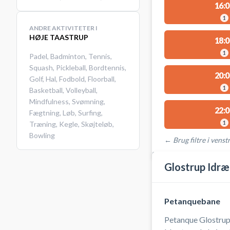
16:0
1
ANDRE AKTIVITETER I
HØJE TAASTRUP
18:0
1
Padel
,
Badminton
,
Tennis
,
Squash
,
Pickleball
,
Bordtennis
,
20:0
Golf
,
Hal
,
Fodbold
,
Floorball
,
1
Basketball
,
Volleyball
,
Mindfulness
,
Svømning
,
22:0
Fægtning
,
Løb
,
Surfing
,
1
Træning
,
Kegle
,
Skøjteløb
,
Bowling
← Brug filtre i venstr
STEDER MED LEDIGE 
Glostrup Idræ
Petanquebane
Petanque Glostrup