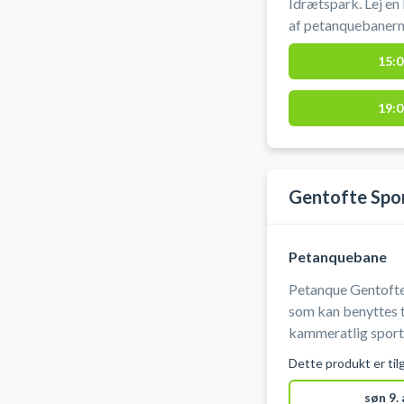
Idrætspark. Lej en
af petanquebanern
parkeringsmulighed
15:0
Bemærk: Du booker
at spille en time, b
19:0
Gentofte Spo
Petanquebane
Petanque Gentofte
som kan benyttes ti
kammeratlig sport
Dette produkt er til
søn 9.