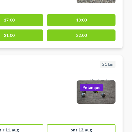
17:00
18:00
21:00
22:00
21
km
Book en bane
Petanque
tir 11. aug
ons 12. aug