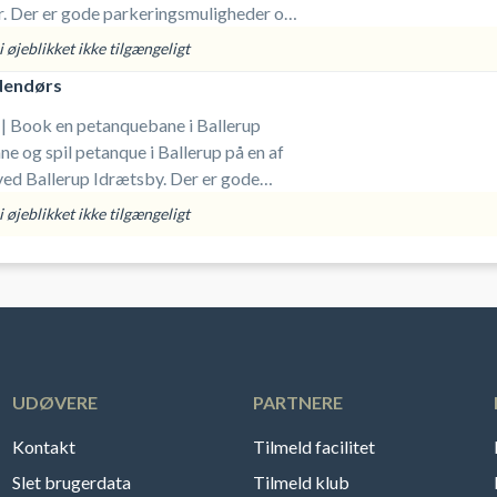
r. Der er gode parkeringsmuligheder og
 udstyr.
 øjeblikket ikke tilgængeligt
dendørs
 | Book en petanquebane i Ballerup
ne og spil petanque i Ballerup på en af
ed Ballerup Idrætsby. Der er gode
er og du medbringer selv udstyr.
 øjeblikket ikke tilgængeligt
UDØVERE
PARTNERE
Kontakt
Tilmeld facilitet
Slet brugerdata
Tilmeld klub