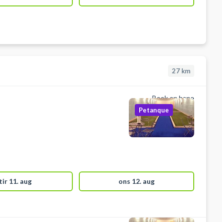
27
km
Book en bane
Petanque
tir 11. aug
ons 12. aug