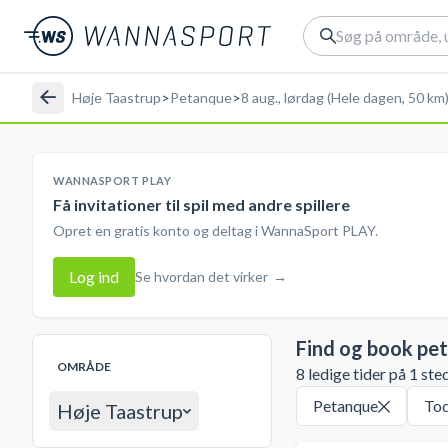
Høje Taastrup
>
Petanque
>
8 aug., lørdag (Hele dagen, 50 km
WANNASPORT PLAY
Få invitationer til spil med andre spillere
Opret en gratis konto og deltag i WannaSport PLAY.
Log ind
Se hvordan det virker
→
Find og book pe
OMRÅDE
8 ledige tider på 1 ste
Petanque
To
Høje Taastrup