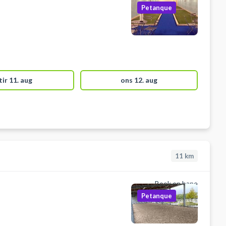
Petanque
tir 11. aug
ons 12. aug
11
km
Book en bane
Petanque