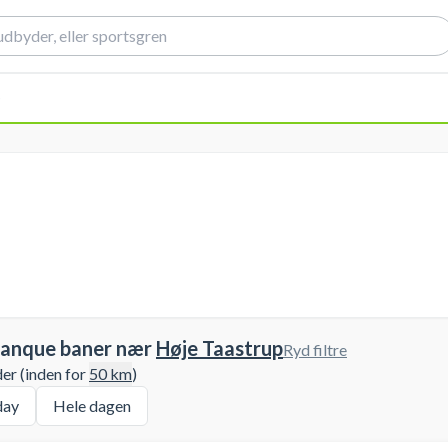
)
tanque baner nær
Høje Taastrup
Ryd filtre
der (inden for
50
km
)
day
Hele dagen