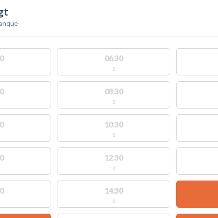
gt
anque
0
06:30
0
0
08:30
0
0
10:30
0
0
12:30
0
0
14:30
0