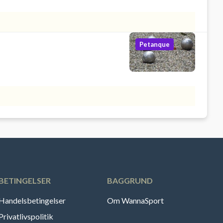
Petanque
BETINGELSER
BAGGRUND
Handelsbetingelser
Om WannaSport
Privatlivspolitik