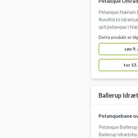
Petanque Områ
Petanque Nærum | 
Rundforbi Idræts
spil petanque i Næ
Petanquebanerne er 2 x 10,75 m.
Dette produkt er til
kontakte halvagten 
søn 9.
tor 13.
Ballerup Idræ
Petanquebane o
Petanque Ballerup
Ballerup Idrætsby. 