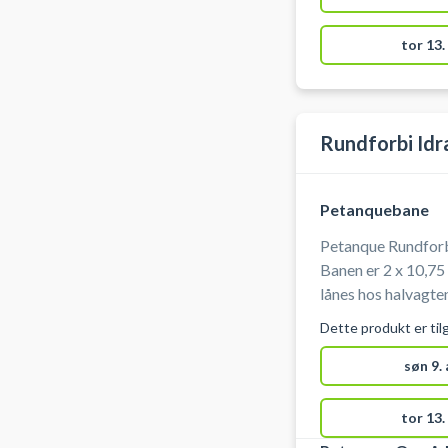
tor 13.
Rundforbi Id
Petanquebane
Petanque Rundforbi
Banen er 2 x 10,75 m. Kugler og gris til 4 pers
lånes hos halvagten. Når du ankommer skal du kont
halvagten på tlf.nr.
Dette produkt er til
søn 9.
tor 13.