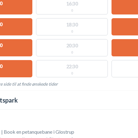
0
16:30
0
0
18:30
0
0
20:30
0
0
22:30
0
e side til at finde ønskede tider
AKTIVITETER
tspark
 | Book en petanquebane i Glostrup