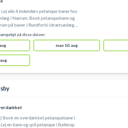
de
Lej alle 4 indendørs petanque baner hos
anlæg i Nærum. Book petanquebane og
rum på baner i Rundforbi Idrætsanlæg.
 Når du ankommer skal du
gængeligt på disse datoer:
på tlf.nr. 45 80 45 25.
 aug
man 10. aug
 aug
tsby
verdækket
 | Book en overdækket petanquebane i
Lej en bane og spil petanque i Ballerup