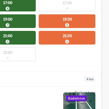
17:00
17:30
0
8
19:00
19:30
7
1
21:00
21:30
5
1
23:00
0
4
km
Book en bane
Badminton