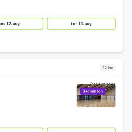
ons 12. aug
tor 13. aug
22
km
Book en bane
Badminton