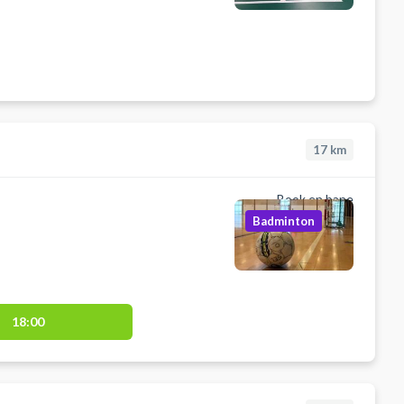
17
km
Book en bane
Badminton
18:00