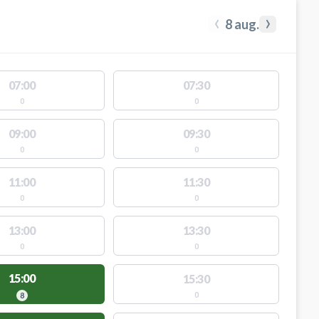
‹
›
8 aug.
07:00
07:30
0
0
09:00
09:30
0
0
11:00
11:30
0
0
13:00
13:30
0
0
15:00
15:30
0
8