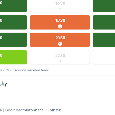
0
16:30
0
0
18:30
1
0
20:30
1
0
22:30
0
e side til at finde ønskede tider
AKTIVITETER
sby
 | Book badmintonbane i Holbæk