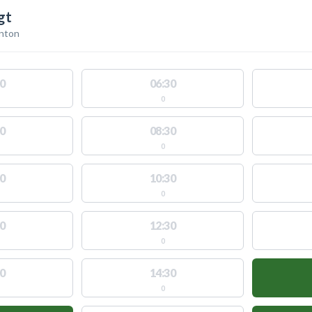
gt
nton
0
06:30
0
0
08:30
0
0
10:30
0
0
12:30
0
0
14:30
0