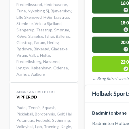
16:0
Frederikssund
,
Hedehusene
,
9
Tune
,
Nykøbing Sj
,
Bjæverskov
,
Lille Skensved
,
Høje Taastrup
,
18:0
Stenløse
,
Veksø Sjælland
,
Slangerup
,
Taastrup
,
Smørum
,
8
Køge
,
Slagelse
,
Ishøj
,
Ballerup
,
20:0
Glostrup
,
Farum
,
Herlev
,
Rødovre
,
Birkerød
,
Gladsaxe
,
7
Virum
,
Valby
,
Holte
,
Frederiksberg
,
Næstved
,
22:0
Lyngby
,
København
,
Odense
,
2
Aarhus
,
Aalborg
← Brug filtre i venstr
STEDER MED LEDIGE 
ANDRE AKTIVITETER I
Holbæk Sport
VIPPERØD
Padel
,
Tennis
,
Squash
,
Badmintonbane
Pickleball
,
Bordtennis
,
Golf
,
Hal
,
Petanque
,
Fodbold
,
Svømning
,
Badminton Holbæk
Volleyball
,
Løb
,
Træning
,
Kegle
,