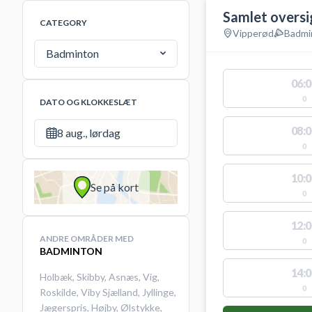
Samlet oversi
CATEGORY
Vipperød
Badmi
Badminton
06:0
0
DATO OG KLOKKESLÆT
08:0
8 aug., lørdag
0
10:0
Se på kort
0
12:0
ANDRE OMRÅDER MED
0
BADMINTON
14:0
Holbæk
,
Skibby
,
Asnæs
,
Vig
,
0
Roskilde
,
Viby Sjælland
,
Jyllinge
,
Jægerspris
,
Højby
,
Ølstykke
,