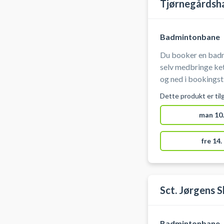
Tjørnegårdsha
Badmintonbane
Du booker en badm
selv medbringe ketcher og bolde
og ned i bookingstiden. Nettet er pla
redskabsrum inde i 
Dette produkt er til
indgangsdøren.
man 10.
fre 14.
Sct. Jørgens S
Badmintonbane