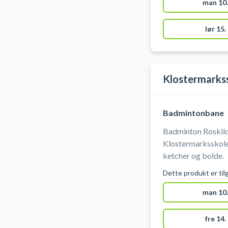
man 10.
lør 15.
Klostermarks
Badmintonbane
Badminton Roskild
Klostermarksskolen i Roskilde. 
ketcher og bolde.
Dette produkt er til
man 10.
fre 14.