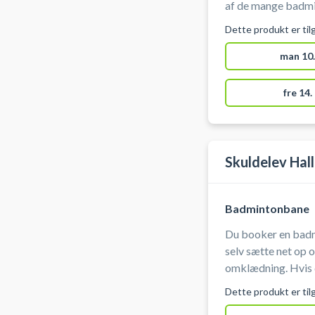
af de mange badmin
Asnæs. Badminton ketsjere kan lånes i mindre omfang og
Dette produkt er til
badmintonbolde køb
booking af badmi
man 10.
fre 14.
Skuldelev Hal
Badmintonbane
Du booker en badm
selv sætte net op og medbri
omklædning. Hvis du oplever problemer med adgang eller
andet på faciliteten
Dette produkt er til