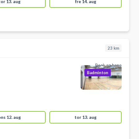
tor 13. aug
fre 14. aug
23
km
Book en bane
Badminton
ons 12. aug
tor 13. aug