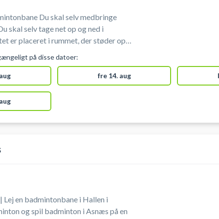
intonbane Du skal selv medbringe
et er placeret i rummet, der støder op
nederst.
gængeligt på disse datoer:
 aug
fre 14. aug
 aug
s
 Lej en badmintonbane i Hallen i
nton og spil badminton i Asnæs på en