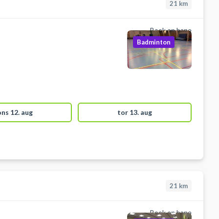
21
km
Book en bane
Badminton
ons 12. aug
tor 13. aug
21
km
Book en bane