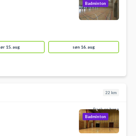
Badminton
lør 15. aug
søn 16. aug
22
km
Book en bane
Badminton