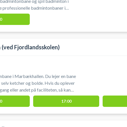
 badmintonbane og spil badminton i
e professionelle badmintonbaner i
0
bæk Sportsby.
(ved Fjordlandsskolen)
bane i Marbækhallen. Du lejer en bane
ng eller andet på faciliteten, så kan
dette nummer benyttes: Ser
0
17:00