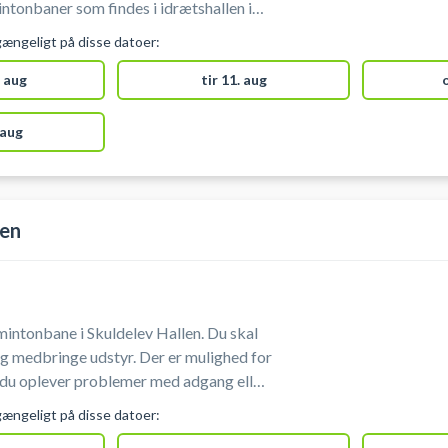
tonbaner som findes i idrætshallen i
gængeligt på disse datoer:
es. Gratis parkering foran hallen ved
ntonbane.
 aug
tir 11. aug
 aug
len
intonbane i Skuldelev Hallen. Du skal
nge udstyr. Der er mulighed for
, så k
gængeligt på disse datoer: