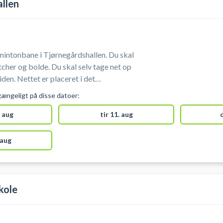
llen
intonbane i Tjørnegårdshallen. Du skal
. Du skal selv tage net op
ceret i det
hallen, der er længst til højre for
gængeligt på disse datoer:
 aug
tir 11. aug
 aug
kole