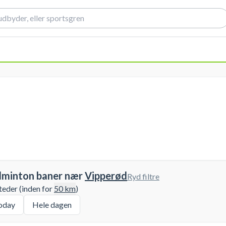
dminton baner nær
Vipperød
Ryd filtre
teder (inden for
50
km
)
oday
Hele dagen