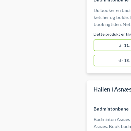
Du booker en badm
ketcher og bolde. Du skal selv tage net op og ned i
bookingtiden. Nett
til salens langside 
Dette produkt er til
tir 11.
tir 18.
Hallen i Asnæ
Badmintonbane
Badminton Asnæs |
Asnæs. Book badmi