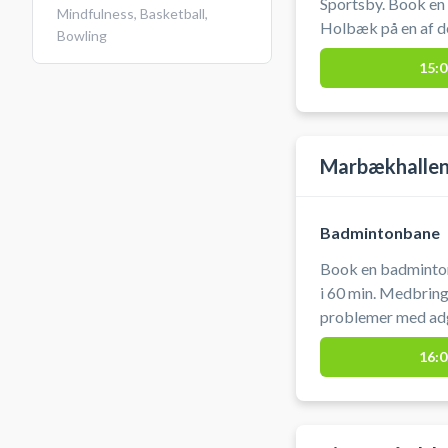
Sportsby. Book en
Mindfulness
,
Basketball
,
Holbæk på en af d
Bowling
sportsbyen. Ketchere kan lejes og bolde købes i
15:0
receptionen i Hol
Marbækhallen 
Badmintonbane
Book en badminton
i 60 min. Medbring selv ketcher og bolde. Hvis du oplever
problemer med adga
16:0