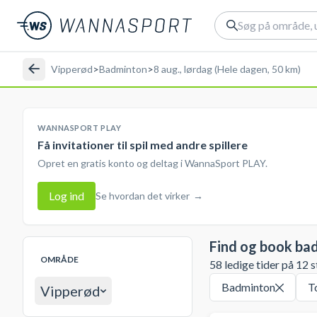
Vipperød
>
Badminton
>
8 aug., lørdag (Hele dagen, 50 km)
WANNASPORT PLAY
Få invitationer til spil med andre spillere
Opret en gratis konto og deltag i WannaSport PLAY.
Log ind
Se hvordan det virker
→
Find og book ba
OMRÅDE
58 ledige tider på 12 s
Badminton
T
Vipperød