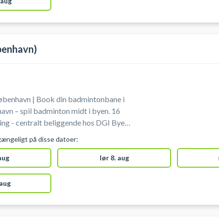
 aug
benhavn)
benhavn | Book din badmintonbane i
vn – spil badminton midt i byen. 16
king - centralt beliggende hos DGI Byen
gængeligt på disse datoer:
r udover leje af badmintonbane på en
portsaktiviteter som pickleball,
 aug
lør 8. aug
samme lokaler.
 aug