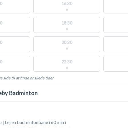
0
16:30
0
0
18:30
0
0
20:30
0
0
22:30
0
e side til at finde ønskede tider
AKTIVITETER
eby Badminton
| Lej en badmintonbane i 60 min i