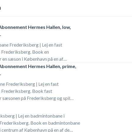
n
bonnement Hermes Hallen, low,
.
ne Frederiksberg | Lej en fast
 Frederiksberg. Book en
 en sæson i København på en af
rmes Hallen på Frederiksberg. Din
bonnement Hermes Hallen, prime,
ne opkræves månedligt så du har
.
ane hele sæsonen i badmintonhallen på
e Frederiksberg | Lej en fast
er indtil badmintonabonnementet
Frederiksberg. Book fast
 sæsonen på Frederiksberg og spil
ast badminton bane i Hermes Hallen ved
aste badmintonbane opkræves
ksberg | Lej en badmintonbane i
ar samme badmintonbane hele sæsonen i
 Frederiksberg. Book en badmintonbane
 Frederiksberg eller indtil
i centrum af København på en af de