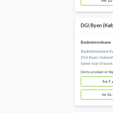
tor 13.
DGI Byen (Kø
Badmintonbane
Badmintonbane Kø
DGI Byen i Københa
baner klar til boo
København. DGI Byen på Tietgensgade 65, 1704
Dette produkt er til
København V, byde
lang række andre s
fre 7.
bordtennis m.fl. i 
tir 11.