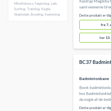
Kastrup Magleby ho
Mindfulness
,
Fægtning
,
Løb
,
saml vennerne til 
Surfing
,
Træning
,
Kegle
,
spil. Badminton h
Skøjteløb
,
Bowling
,
Svømning
Dette produkt er til
de bedste steder 
Ketcher kan lånes 
fre 7.
inspektørerne. Sko
tor 13.
BC37 Badmint
Badmintonbane
Book badmintonba
hos Badmintonklub
du nogle af de be
tilbyde – en perfek
Dette produkt er til