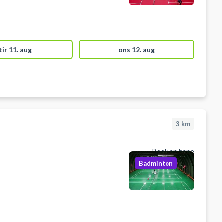
tir 11. aug
ons 12. aug
3
km
Book en bane
Badminton