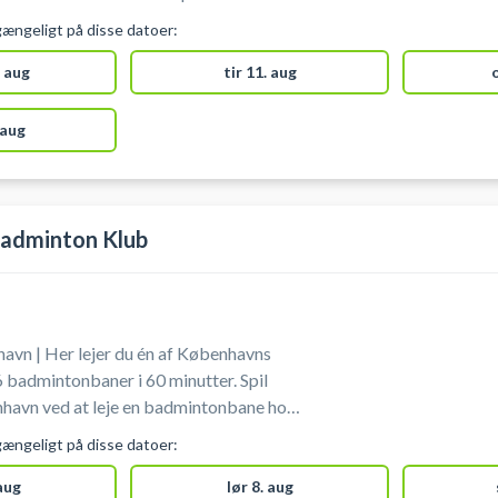
psiges. #saesonbane-
admintonbaner i Hermeshallen på
gængeligt på disse datoer:
badmintonbane
nd og book ledige badmintonbaner på
ten Mariendalshallen, Frederiksberg
 aug
tir 11. aug
mes Hallen.
 aug
adminton Klub
vn | Her lejer du én af Københavns
badmintonbaner i 60 minutter. Spil
havn ved at leje en badmintonbane hos
ton Klub beliggende Krausesvej 12,
gængeligt på disse datoer:
 kan
illes. Der skal benyttes
 aug
lør 8. aug