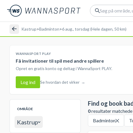
Kastrup
>
Badminton
>
6 aug., torsdag (Hele dagen, 50 km)
WANNASPORT PLAY
Få invitationer til spil med andre spillere
Opret en gratis konto og deltag i WannaSport PLAY.
Log ind
Se hvordan det virker
→
Find og book ba
OMRÅDE
0
resultater matchede d
Badminton
T
Kastrup