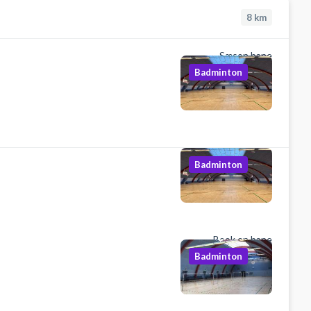
8
km
Sæson bane
Badminton
Badminton
Book en bane
Badminton