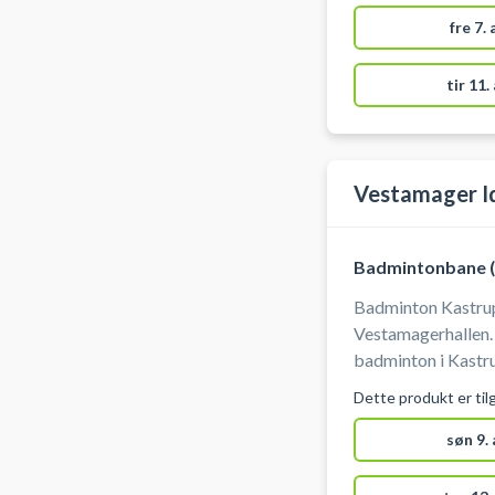
badminton bane København. Banen kan 
fre 7.
tir 11.
Vestamager I
Badmintonbane (
Badminton Kastrup
Vestamagerhallen.
badminton i Kastru
forbindelse med Vestam
Dette produkt er til
medbringe ketcher og bolde. Der er 
fjerbolde hos Café
søn 9.
garanteres, og af