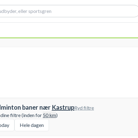
dminton baner nær
Kastrup
Ryd filtre
ine filtre (inden for
50
km
)
oday
Hele dagen