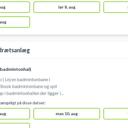
afbestilles indtil 3
timer før starttidspunktet. Medbring fjerbolde og ketsjer.
 aug
lør 8. aug
 aug
drætsanlæg
badmintonhal)
 | Lej en badmintonbane i
 Book badmintonbane og spil
p i badmintonhallen der ligger i
ager Idrætsanlæg. Du skal selv
gængeligt på disse datoer:
mulighed for at købe
 Feven i hallen. Denne mulighed kan ikke
 aug
man 10. aug
hænger af bemandingen på stedet.