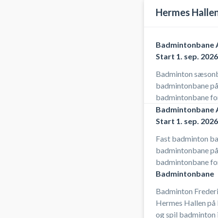
Hermes Halle
Badmintonbane A
Start 1. sep. 2026
Badminton sæsonba
badmintonbane på
badmintonbane for
sæsonbanerne i He
Badmintonbane A
faste badmintonba
Start 1. sep. 2026
samme badmintonb
Fast badminton ban
Frederiksberg ell
badmintonbane på 
opsiges.
badmintonbane for
badminton på en f
Badmintonbane
København. Din f
Badminton Frederi
månedligt så du h
Hermes Hallen på
badmintonhallen på
og spil badminton 