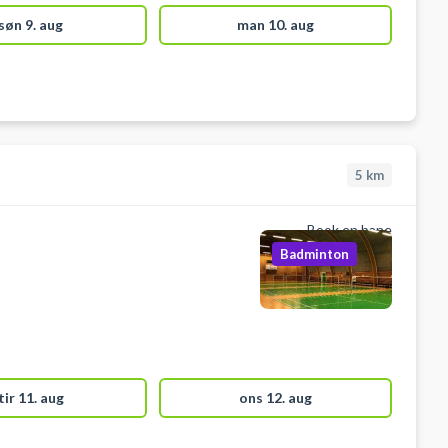
søn 9. aug
man 10. aug
5
km
Book en bane
Badminton
tir 11. aug
ons 12. aug