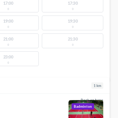
17:00
17:30
0
0
19:00
19:30
0
0
21:00
21:30
0
0
23:00
0
1
km
Book en bane
Badminton