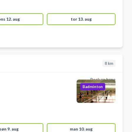
ons 12. aug
tor 13. aug
8
km
Book en bane
Badminton
søn 9. aug
man 10. aug