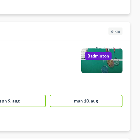
6
km
Book en bane
Badminton
søn 9. aug
man 10. aug