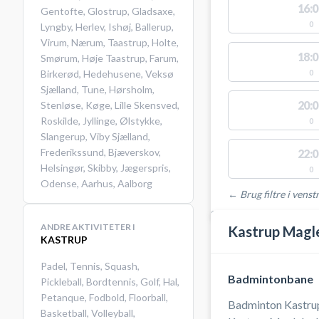
16:0
Gentofte
,
Glostrup
,
Gladsaxe
,
0
Lyngby
,
Herlev
,
Ishøj
,
Ballerup
,
Virum
,
Nærum
,
Taastrup
,
Holte
,
18:0
Smørum
,
Høje Taastrup
,
Farum
,
Birkerød
,
Hedehusene
,
Veksø
0
Sjælland
,
Tune
,
Hørsholm
,
20:0
Stenløse
,
Køge
,
Lille Skensved
,
Roskilde
,
Jyllinge
,
Ølstykke
,
0
Slangerup
,
Viby Sjælland
,
Frederikssund
,
Bjæverskov
,
22:0
Helsingør
,
Skibby
,
Jægerspris
,
0
Odense
,
Aarhus
,
Aalborg
← Brug filtre i venstr
STEDER MED LEDIGE 
ANDRE AKTIVITETER I
Kastrup Magl
KASTRUP
Padel
,
Tennis
,
Squash
,
Badmintonbane
Pickleball
,
Bordtennis
,
Golf
,
Hal
,
Petanque
,
Fodbold
,
Floorball
,
Badminton Kastrup 
Basketball
,
Volleyball
,