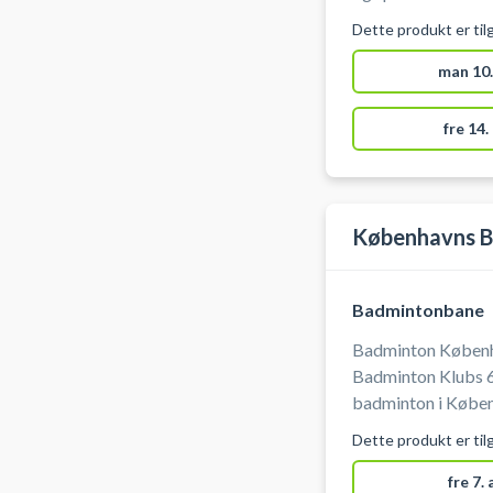
badmintonabonnementet o
mange indendørs b
Dette produkt er til
badminton #fast-
Frederiksberg. Fi
Frederiksberg i en
man 10.
Hallerne eller Her
fre 14.
Københavns B
Badmintonbane
Badminton Københa
Badminton Klubs 6 
badminton i Køben
Københavns Badmin
Dette produkt er til
2100 København Ø. BEMÆRK: Efter booking
badminton banen ikke afbest
fre 7.