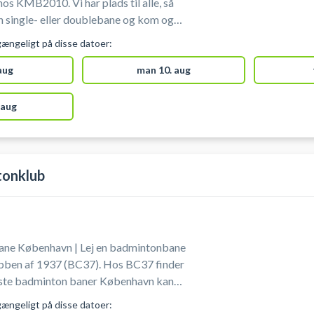
s KMB2010. Vi har plads til alle, så
en single- eller doublebane og kom og
os Kastrup Magleby Badminton er et af
gængeligt på disse datoer:
at booke badminton ved København.
hos inspektørerne. Bolde kan købes hos
 aug
man 10. aug
 kan lånes hos inspektørerne.
 aug
onklub
ne København | Lej en badmintonbane
ben af 1937 (BC37). Hos BC37 finder
dste badminton baner København kan
t løsning, hvis du søger en ledig
gængeligt på disse datoer: