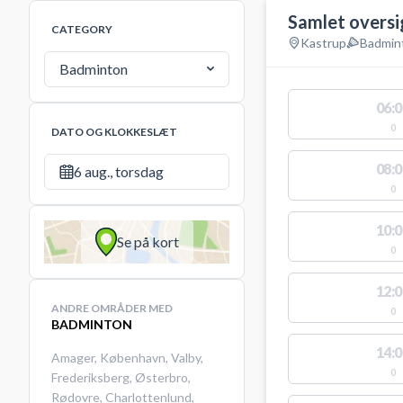
Samlet oversi
CATEGORY
Kastrup
Badmin
Badminton
06:0
0
DATO OG KLOKKESLÆT
08:0
6 aug., torsdag
0
10:0
Se på kort
0
12:0
ANDRE OMRÅDER MED
0
BADMINTON
14:0
Amager
,
København
,
Valby
,
0
Frederiksberg
,
Østerbro
,
Rødovre
,
Charlottenlund
,