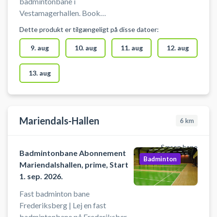
badmintonbane i
Vestamagerhallen. Book
badmintonbane og spil badminton
Dette produkt er tilgængeligt på disse datoer:
i Kastrup i badmintonhallen der
ligger i forbindelse med
9. aug
10. aug
11. aug
12. aug
Vestamager Idrætsanlæg. Du skal
selv medbringe ketcher og bolde.
13. aug
Der er mulighed for at købe
fjerbolde hos Café Feven i hallen.
Denne mulighed kan ikke
garanteres, og afhænger af
Mariendals-Hallen
6
km
bemandingen på stedet.
Sæson bane
Badmintonbane Abonnement
Badminton
Mariendalshallen, prime, Start
1. sep. 2026.
Fast badminton bane
Frederiksberg | Lej en fast
badmintonbane på Frederiksberg.