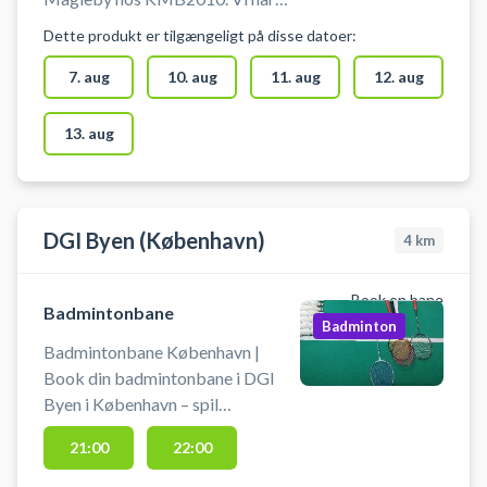
plads til alle, så saml vennerne til
Dette produkt er tilgængeligt på disse datoer:
en single- eller doublebane og
kom og spil. Badminton hos
7. aug
10. aug
11. aug
12. aug
Kastrup Magleby Badminton er et
af de bedste steder at booke
13. aug
badminton ved København.
Ketcher kan lånes hos
inspektørerne. Bolde kan købes
hos inspektørerne. Sko kan lånes
DGI Byen (København)
4
km
hos inspektørerne.
Book en bane
Badmintonbane
Badminton
Badmintonbane København |
Book din badmintonbane i DGI
Byen i København – spil
badminton midt i byen. 16 baner
21:00
22:00
klar til booking - centralt
beliggende hos DGI Byen