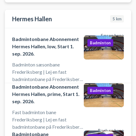
København. DGI Byen på
Tietgensgade 65, 1704
Hermes Hallen
5
km
København V, byder udover leje af
badmintonbane på en lang række
andre sportsaktiviteter som
Sæson bane
Badmintonbane Abonnement
pickleball, bordtennis m.fl. i
Badminton
Hermes Hallen, low, Start 1.
samme lokaler.
sep. 2026.
Badminton sæsonbane
Frederiksberg | Lej en fast
badmintonbane på Frederiksberg.
Book en badmintonbane for en
Badmintonbane Abonnement
Badminton
sæson i København på en af
Hermes Hallen, prime, Start 1.
sæsonbanerne i Hermes Hallen på
sep. 2026.
Frederiksberg. Din faste
Fast badminton bane
badmintonbane opkræves
Frederiksberg | Lej en fast
månedligt så du har samme
badmintonbane på Frederiksberg.
badmintonbane hele sæsonen i
Book en bane
Book fast badmintonbane for
Badmintonbane