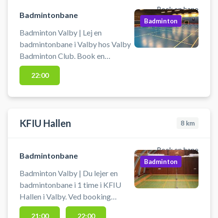
Book en bane
Badmintonbane
Badminton
Badminton Valby | Lej en
badmintonbane i Valby hos Valby
Badminton Club. Book en
badmintonbane nær København
22:00
og spil badminton i Valby ved at
leje en af Valby Badminton Clubs
badmintonbaner. #badminton-
valby #badmintonbaner-valby
KFIU Hallen
8
km
#spille-badminton-valby
Book en bane
Badmintonbane
Badminton
Badminton Valby | Du lejer en
badmintonbane i 1 time i KFIU
Hallen i Valby. Ved booking
modtages en kode som benyttes
21:00
22:00