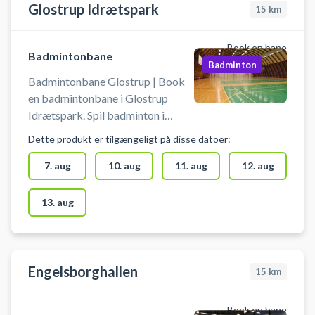
Glostrup Idrætspark
15
km
Book en bane
Badmintonbane
Badminton
Badmintonbane Glostrup | Book
en badmintonbane i Glostrup
Idrætspark. Spil badminton i
Glostrup på en af
Dette produkt er tilgængeligt på disse datoer:
badmintonbanerne i
idrætsparkens haller.
7. aug
10. aug
11. aug
12. aug
13. aug
Engelsborghallen
15
km
Book en bane