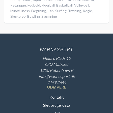
Petanque
,
Fodbold
,
Floorball
,
Basketball
,
Volleyball
,
Mindfulness
,
Fægtning
,
Løb
,
Surfing
,
Træning
,
Kegle
,
Skøjteløb
,
Bowling
,
Svømning
Højbro Plads 10
C/O Matrikel
1200 København K
info@wannasport.dk
7199 2644
UDØVERE
Kontakt
Slet brugerdata