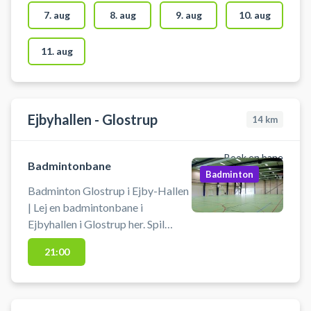
benyttes til ekstra træning, talent
7. aug
8. aug
9. aug
10. aug
træning eller kammeratlig
sportslig hygge. Du booker for 2-
11. aug
4 personer pr. bane. Der kan
bookes op til 4 baner ved siden af
hinanden.
Ejbyhallen - Glostrup
14
km
Book en bane
Badmintonbane
Badminton
Badminton Glostrup i Ejby-Hallen
| Lej en badmintonbane i
Ejbyhallen i Glostrup her. Spil
badminton i Glostrup på en af
21:00
badmintonbanerne i Ejbyhallen.
Medbring selv ketcher og bolde.