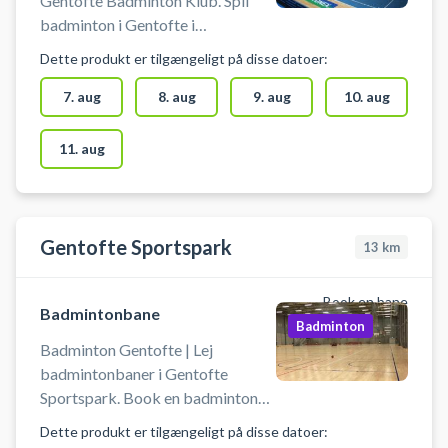
Gentofte Badminton Klub. Spil
badminton i Gentofte i
badmintonhallen ved Gentofte
Dette produkt er tilgængeligt på disse datoer:
Badminton Klub (GBK). Parkering
findes foran badmintonhallen, bad
7. aug
8. aug
9. aug
10. aug
og omklædning muligt. Medbring
selv bolde og ketchere samt
11. aug
indendørs indendørssko med lyse
såler eller Non-Marking sko.
Gentofte Sportspark
13
km
Book en bane
Badmintonbane
Badminton
Badminton Gentofte | Lej
badmintonbaner i Gentofte
Sportspark. Book en badminton
træningsbane og spil badminton i
Dette produkt er tilgængeligt på disse datoer:
Gentofte. Badmintonbanen kan