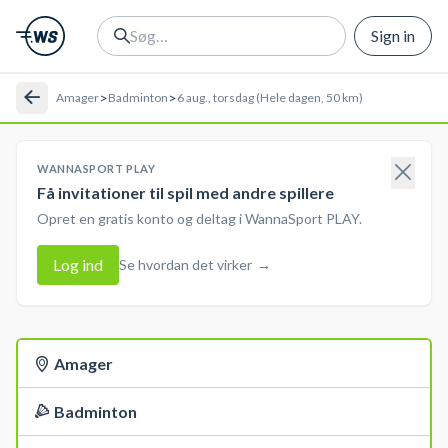
Sign in
>
>
Amager
Badminton
6 aug., torsdag (Hele dagen, 50 km)
WANNASPORT PLAY
Få invitationer til spil med andre spillere
Opret en gratis konto og deltag i WannaSport PLAY.
Log ind
Se hvordan det virker
→
Amager
Badminton