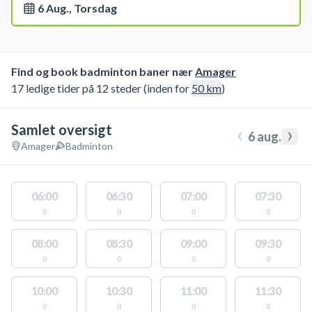
6 Aug., Torsdag
Find og book badminton baner nær
Amager
17 ledige tider på 12 steder (inden for
50
km
)
Samlet oversigt
‹
›
6 aug.
Amager
Badminton
06:00
06:30
07:00
07:30
0
0
0
0
08:00
08:30
09:00
09:30
0
0
0
0
10:00
10:30
11:00
11:30
0
0
0
0