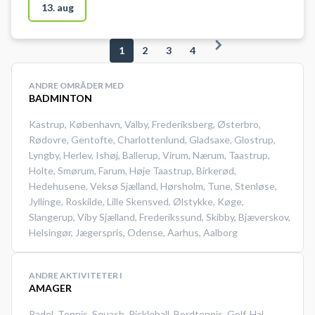
mulighed for omklædning.
13. aug
1
2
3
4
ANDRE OMRÅDER MED
BADMINTON
Kastrup
,
København
,
Valby
,
Frederiksberg
,
Østerbro
,
Rødovre
,
Gentofte
,
Charlottenlund
,
Gladsaxe
,
Glostrup
,
Lyngby
,
Herlev
,
Ishøj
,
Ballerup
,
Virum
,
Nærum
,
Taastrup
,
Holte
,
Smørum
,
Farum
,
Høje Taastrup
,
Birkerød
,
Hedehusene
,
Veksø Sjælland
,
Hørsholm
,
Tune
,
Stenløse
,
Jyllinge
,
Roskilde
,
Lille Skensved
,
Ølstykke
,
Køge
,
Slangerup
,
Viby Sjælland
,
Frederikssund
,
Skibby
,
Bjæverskov
,
Helsingør
,
Jægerspris
,
Odense
,
Aarhus
,
Aalborg
ANDRE AKTIVITETER I
AMAGER
Padel
,
Tennis
,
Squash
,
Pickleball
,
Bordtennis
,
Golf
,
Hal
,