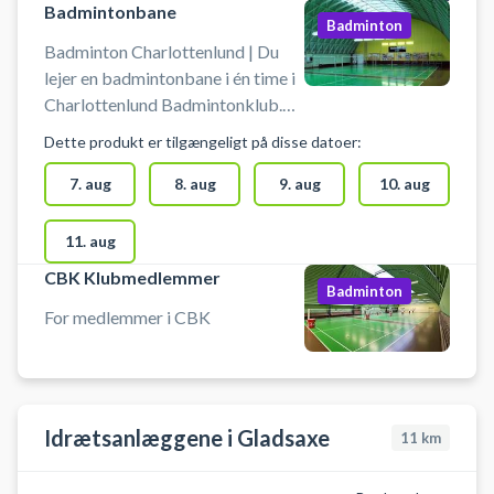
salen.
Badmintonbane
Badminton
Badminton Charlottenlund | Du
lejer en badmintonbane i én time i
Charlottenlund Badmintonklub.
Medbring selv ketcher og
Dette produkt er tilgængeligt på disse datoer:
fjerbolde. Der må IKKE spilles
Pickleball i hallen.
7. aug
8. aug
9. aug
10. aug
11. aug
CBK Klubmedlemmer
Badminton
For medlemmer i CBK
Idrætsanlæggene i Gladsaxe
11
km