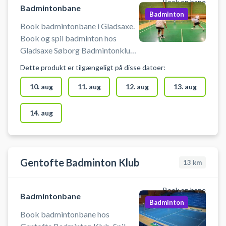
Book en bane
Badmintonbane
Badminton
Book badmintonbane i Gladsaxe.
Book og spil badminton hos
Gladsaxe Søborg Badmintonklub
en af de største
Dette produkt er tilgængeligt på disse datoer:
badmintonklubber i København.
Du skal selv medbringe
10. aug
11. aug
12. aug
13. aug
badmintonketcher og bolde. Husk
at se åbningstiderne på
14. aug
www.gladsaxe.dk/idræt
Gentofte Badminton Klub
13
km
Book en bane
Badmintonbane
Badminton
Book badmintonbane hos