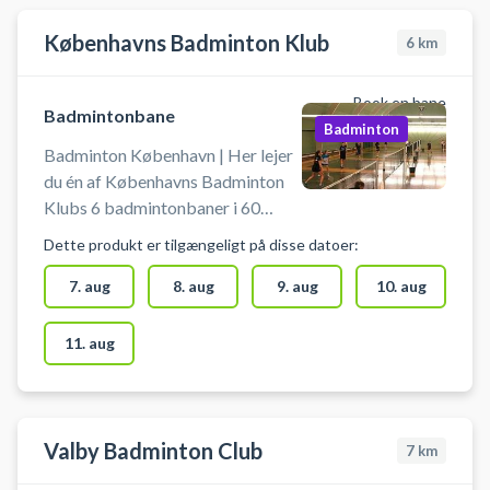
eller Mariendalshallen. Udstyr
badmintonbane-saeson
såsom ketchere kan lejes og bolde
Københavns Badminton Klub
6
km
købes og er på køl.
Book en bane
Badmintonbane
Badminton
Badminton København | Her lejer
du én af Københavns Badminton
Klubs 6 badmintonbaner i 60
minutter. Spil badminton i
Dette produkt er tilgængeligt på disse datoer:
København ved at leje en
badmintonbane hos Københavns
7. aug
8. aug
9. aug
10. aug
Badminton Klub beliggende
Krausesvej 12, 2100 København
11. aug
Ø. BEMÆRK: Efter booking kan
badminton banen ikke afbestilles.
Der skal benyttes indendørssko
med lyse såler, der ikke sætter
Valby Badminton Club
7
km
mærker.