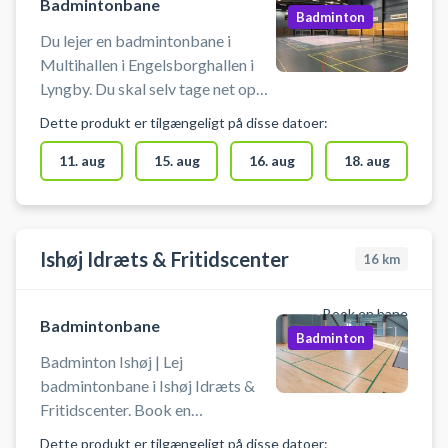
Badmintonbane
Badminton
Du lejer en badmintonbane i
Multihallen i Engelsborghallen i
Lyngby. Du skal selv tage net op
og ned i bookingtiden. Medbring
Dette produkt er tilgængeligt på disse datoer:
selv ketcher og bolde. Der er
mulighed for omklædning.
11. aug
15. aug
16. aug
18. aug
Ishøj Idræts & Fritidscenter
16
km
Book en bane
Badmintonbane
Badminton
Badminton Ishøj | Lej
badmintonbane i Ishøj Idræts &
Fritidscenter. Book en
badmintonbane og spil badminton
Dette produkt er tilgængeligt på disse datoer: