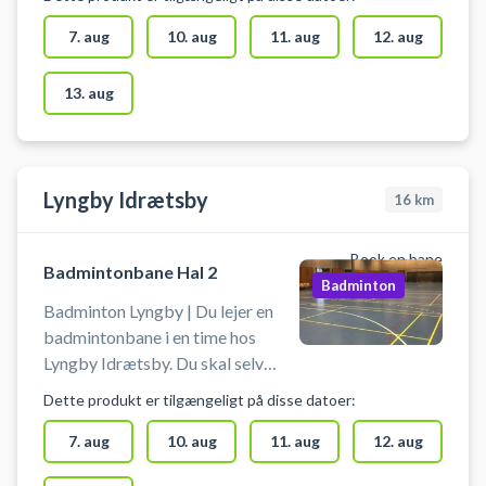
i Ishøj på en af badmintonbanerne
i hallerne ved Ishøj Idræts &
7. aug
10. aug
11. aug
12. aug
Fritidscenter. Medbring selv
badminton ketcher og bolde.
13. aug
Gratis parkering findes ved hallen.
Lyngby Idrætsby
16
km
Book en bane
Badmintonbane Hal 2
Badminton
Badminton Lyngby | Du lejer en
badmintonbane i en time hos
Lyngby Idrætsby. Du skal selv
tage net op og ned i bookingtiden.
Dette produkt er tilgængeligt på disse datoer:
Medbring selv ketcher og bolde.
Der skal benyttes indendørssko,
7. aug
10. aug
11. aug
12. aug
som ikke sætter mærker. Der er