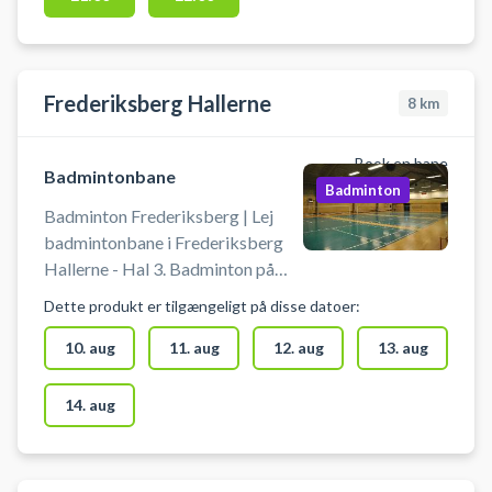
for at få adgang til hallen.
Medbring selv udstyr,
badmintonketcher og bolde.
Afmelding af baner skal ske
Frederiksberg Hallerne
8
km
senest to timer før start.
Book en bane
Badmintonbane
Badminton
Badminton Frederiksberg | Lej
badmintonbane i Frederiksberg
Hallerne - Hal 3. Badminton på
Frederiksberg bliver ikke
Dette produkt er tilgængeligt på disse datoer:
nemmere – find hurtigt en ledig
bane og spil badminton på
10. aug
11. aug
12. aug
13. aug
Frederiksberg. Frederiksberg-
hallerne, kendt som
14. aug
Frederiksberghallerne og
Frederiksberg Hallen, er en
populær facilitet centralt på