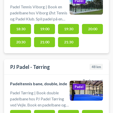
Padel
Padel Tennis Viborg | Book en
padelbane hos Viborg Øst Tennis
og Padel Klub. Spil padel på en
doublebane med lys i Viborg. Der
18:30
19:00
19:30
20:00
findes gratis lån bat i klubhuset.
Bolde skal man selv medbringe
20:30
21:00
21:30
eller købes i klubhuset.
PJ Padel - Tørring
48
km
Book a court
Padeltennis bane, double, inde
Padel
Padel Tørring | Book double
padelbane hos PJ Padel Tørring
ved Vejle. Book en padelbane og
spil padel i Tørring på