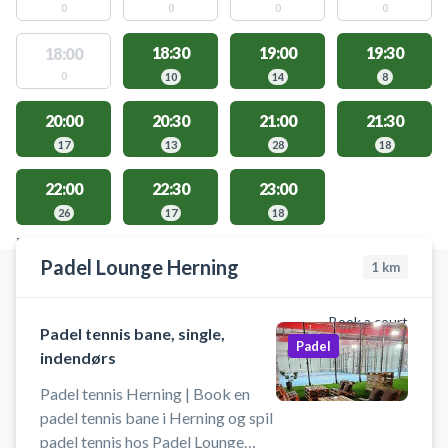
0
0
0
0
18:30
19:00
19:30
18:00
0
10
14
8
20:00
20:30
21:00
21:30
17
13
28
18
22:00
22:30
23:00
26
17
18
FACILITIES WITH AVAILABLE ACTIVITIES
Padel Lounge Herning
1
km
Book a court
Padel tennis bane, single,
Padel
indendørs
Padel tennis Herning | Book en
padel tennis bane i Herning og spil
padel tennis hos Padel Lounge