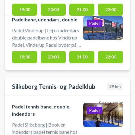
single padelbaner og 2
19:00
20:00
21:00
22:00
doublebaner, som alle er udendørs.
Medbring selv bolde og padelbat.
Padelbane, udendørs, double
Padel
Padel Vinderup | Lej en udendørs
double padelbane hos Vinderup
Padel. Vinderup Padel byder på 2
doublebaner og 1 single
19:00
20:00
21:00
22:00
padelbane, som alle er udendørs.
Medbring selv bolde og padelbat.
Silkeborg Tennis- og Padelklub
39
km
Book a court
Padel tennis bane, double,
Padel
indendørs
Padel Silkeborg | Book en
indendørs padel tennis bane hos