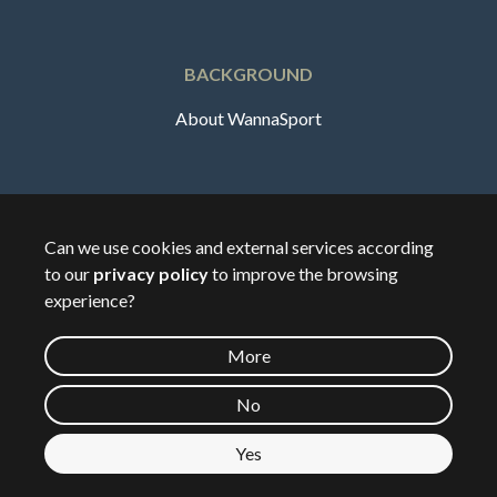
BACKGROUND
About WannaSport
English
Can we use cookies and external services according
to our
privacy policy
to improve the browsing
🇸🇪
Sverige
experience?
More
©
2026
Wannasport.dk
No
Yes
Private data
See map