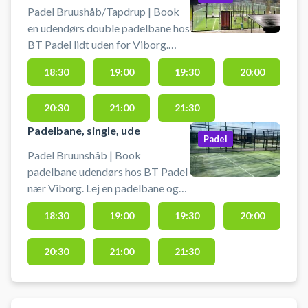
Padel Bruushåb/Tapdrup | Book
en udendørs double padelbane hos
BT Padel lidt uden for Viborg.
Bruunshåb/Tapdrup Padel har 4
18:30
19:00
19:30
20:00
udendørs padeltennis baner, 3
doublebaner og 1 single
20:30
21:00
21:30
padelbane.
Padelbane, single, ude
Padel
Padel Bruunshåb | Book
padelbane udendørs hos BT Padel
nær Viborg. Lej en padelbane og
spil padel i Bruunshåb på en
18:30
19:00
19:30
20:00
singlebane udendørs ved BT
Padel. Bruunshåb/Tapdrup Padel
20:30
21:00
21:30
har 4 udendørs padelbaner, 3
doublebaner og 1 single
padelbane. Efter booking af din
padelbane modtager du billet og