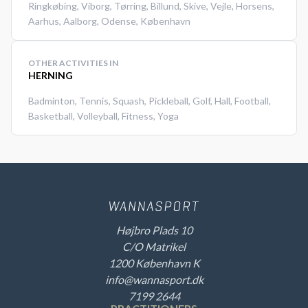
Ringkøbing
,
Viborg
,
Tørring
,
Billund
,
Skive
,
Vejle
,
Horsens
,
Aarhus
,
Aalborg
,
Odense
,
København
OTHER ACTIVITIES IN
HERNING
Badminton
,
Tennis
,
Squash
,
Pickleball
,
Golf
,
Hall
,
Football
,
Basketball
,
Volleyball
,
Fitness
,
Yoga
Højbro Plads 10
C/O Matrikel
1200 København K
info@wannasport.dk
7199 2644