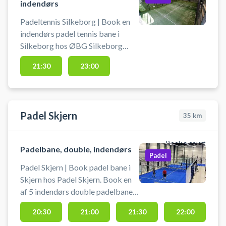
indendørs
Padeltennis Silkeborg | Book en
indendørs padel tennis bane i
Silkeborg hos ØBG Silkeborg
Tennis & Padel. Spil padel i
21:30
23:00
Silkeborg hos ØBG Silkeborg
Tennis & Padel, der har 4
indendørs padel tennis baner. Alle
padelbaner er doublebaner. Din
Padel Skjern
35
km
booking af en padelbane hos
Silkeborg Tennis & Padel
inkluderer bat og bolde samt fri
Book a court
Padelbane, double, indendørs
parkering. Faciliteterne inkluderer
Padel
derudover omklædning. Øl/vand
Padel Skjern | Book padel bane i
kan købes i klubben via mobilpay.
Skjern hos Padel Skjern. Book en
af 5 indendørs double padelbaner
og spil padel hos Padel Skjern -
20:30
21:00
21:30
22:00
Andelskassen Padel Arena.