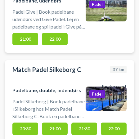
Padelbane, udendørs
Padel
Padel Give | Book padelbane
udendørs ved Give Padel. Lej en
padelbane og spil padel i Give på
en udendørs doublebane. Der skal
21:00
22:00
selv medbringes bat og bolde.
Give Padel, er beliggende ved
søndermarkshallen. Banen
administreres af Give Tennisklub.
Match Padel Silkeborg C
37
km
Gratis parkering ved banen.
#padel-give #spil-padel-tennis-i-
give
Book a court
Padelbane, double, indendørs
Padel
Padel Silkeborg | Book padelbane
i Silkeborg hos Match Padel
Silkeborg C. Book en padelbane
og spil padel i Silkeborg på en af 7
20:30
21:00
21:30
22:00
indendørs doublebaner. Parkering
er gratis ved booking af