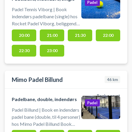
Padel
Padel Tennis Viborg | Book
indendørs padelbane (single) hos
Rocket Padel Viborg, beliggende
på Fabrikvej 16A, Viborg. Book
20:00
21:00
21:30
22:00
en padelbane og spil padel tennis i
Viborg på padelbanerne i Rocket
22:30
23:00
Padels Padelcenter centralt i byen.
Mimo Padel Billund
46
km
Book a court
Padelbane, double, indendørs
Padel
Padel Billund | Book en indendørs
padel bane (double, til 4 personer)
hos Mimo Padel Billund Book
padelbane og spil padel i Billund