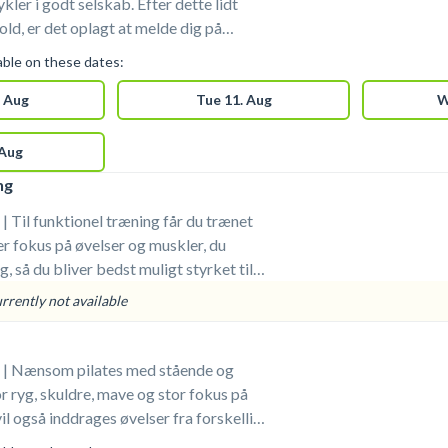
ykler i godt selskab. Efter dette lidt
ld, er det oplagt at melde dig på
bagefter - så har du fået en fantastisk
lable on these dates:
oppen og med både puls og styrke!
 Aug
Tue 11. Aug
W
 Aug
ng
 Til funktionel træning får du trænet
er fokus på øvelser og muskler, du
g, så du bliver bedst muligt styrket til
iteter. Øvelserne foregår med vægte,
urrently not available
r belastning, samt med varierende andre
 | Nænsom pilates med stående og
r ryg, skuldre, mave og stor fokus på
il også inddrages øvelser fra forskellige
ation i træningen. Det hele foregår i et