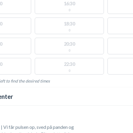
0
16:30
0
0
18:30
0
0
20:30
0
0
22:30
0
eft to find the desired times
LABLE ACTIVITIES
enter
 Vi får pulsen op, sved på panden og