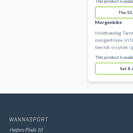
This product is avai
roligt tempo og ikk
lokalet er alle de 
Thu 13.
selvfølgelig også 
Morgenbike
Holdtræning Tarm 
morgenfriske. Vi f
ben når vi cykler i godt selskab.
egen stil og kører 
This product is avai
puls så alle kan være med. Du kan låne
centeret og på di
Sat 8.
Body Bike Indoor 
bikecyklerne. Her 
og så er du klar til 
Højbro Plads 10