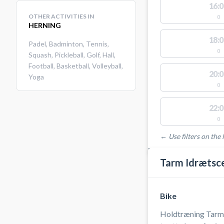
16:0
OTHER ACTIVITIES IN
0
HERNING
18:0
Padel
,
Badminton
,
Tennis
,
0
Squash
,
Pickleball
,
Golf
,
Hall
,
Football
,
Basketball
,
Volleyball
,
20:0
Yoga
0
22:0
0
← Use filters on the l
FACILITIES WITH AVAI
Tarm Idrætsc
Bike
Holdtræning Tarm |