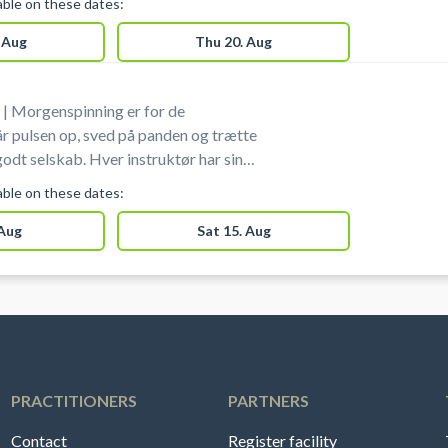
lable on these dates:
e for svært, så alle kan være med. I
redskaber, du skal bruge - men du er
 Aug
Thu 20. Aug
velkommen til medbringe selv.
| Morgenspinning er for de
år pulsen op, sved på panden og trætte
 Hver instruktør har sin
timerne efter individuel belastning og
lable on these dates:
 spinningssko i
n smartphone kan du downloade appen
 Aug
Sat 15. Aug
Cycling, som taler sammen med
indtaster du dine personlige oplysninger,
at cykle.
PRACTITIONERS
PARTNERS
Contact
Register facility