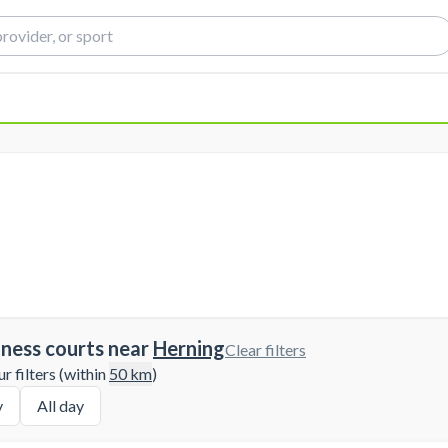
tness courts near
Herning
Clear filters
 filters (within
50
km
)
y
All day