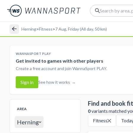
Herning
>
Fitness
>
7 Aug, Friday (All day, 50 km)
WANNASPORT PLAY
Get invited to games with other players
Create a free account and join WannaSport PLAY.
Sign in
See how it works
→
Find and book fi
AREA
0
variants matched your
Fitness
Toda
Herning