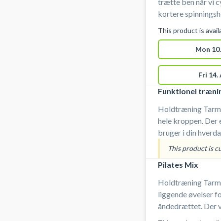
trætte ben når vi c
kortere spinningsho
cirkeltræning lige 
This product is avai
træning af hele kr
Mon 10.
Fri 14.
Funktionel træni
Holdtræning Tarm |
hele kroppen. Der 
bruger i din hverda
dine hverdagsaktiv
This product is c
hvor du selv styre
Pilates Mix
redskaber. Du skal henvende dig til instruktøren ved
holdstart.
Holdtræning Tarm
liggende øvelser fo
åndedrættet. Der v
yogastile, som vari