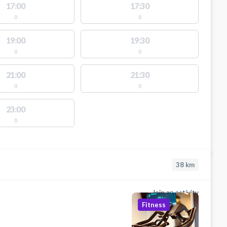
17:00
17:30
0
0
19:00
19:30
0
0
21:00
21:30
0
0
23:00
0
38
km
Join an activity
Fitness