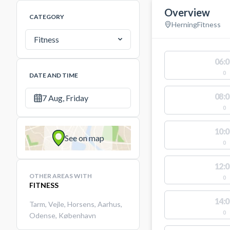
Overview
CATEGORY
Herning
Fitness
Fitness
06:0
0
DATE AND TIME
08:0
7 Aug, Friday
0
10:0
See on map
0
12:0
OTHER AREAS WITH
0
FITNESS
14:0
Tarm
,
Vejle
,
Horsens
,
Aarhus
,
0
Odense
,
København