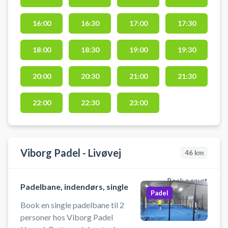
en padelbane og spil padel tennis i
Viborg på padelbanerne i Rocket
16:00
16:30
17:00
17:30
Padels Padelcenter centralt i byen.
18:00
18:30
19:00
19:30
20:00
20:30
21:00
21:30
22:00
22:30
23:00
Viborg Padel - Livøvej
46
km
Book a court
Padelbane, indendørs, single
Padel
Book en single padelbane til 2
personer hos Viborg Padel