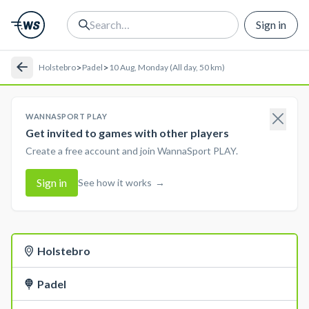
Sign in
>
>
Holstebro
Padel
10 Aug, Monday (All day, 50 km)
WANNASPORT PLAY
Get invited to games with other players
Create a free account and join WannaSport PLAY.
Sign in
See how it works
→
Holstebro
Padel