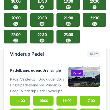
18:00
18:30
19:00
19:30
13
4
12
5
20:00
20:30
21:00
21:30
12
10
15
10
22:00
22:30
23:00
17
10
11
FACILITIES WITH AVAILABLE ACTIVITIES
Vinderup Padel
16
km
Book a court
Padelbane, udendørs, single
Padel
Padel Vinderup | Book udendørs
single padelbane hos Vinderup
Padel. Vinderup Padel byder på 1
single padelbaner og 2
14:00
15:00
16:00
17:00
doublebaner, som alle er udendørs.
Medbring selv bolde og padelbat.