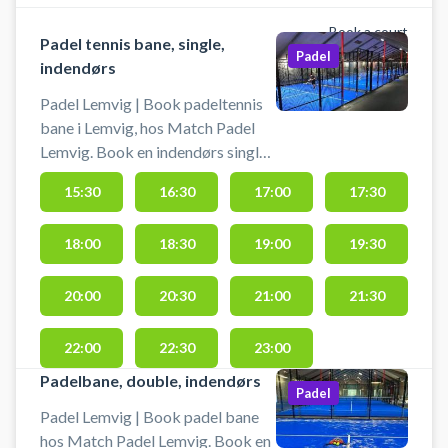
Book a court
Padel tennis bane, single,
Padel
indendørs
Padel Lemvig | Book padeltennis
bane i Lemvig, hos Match Padel
Lemvig. Book en indendørs single
padeltennis bane og spil
15:30
16:30
17:00
17:30
padeltennis i Lemvig hos Match
Padel Lemvig padelcenter
18:00
18:30
19:00
19:30
beliggende på Nyvang 8, 7620
Lemvig. Parkering er gratis ved
booking af padeltennis bane hos
20:00
20:30
21:00
21:30
Match Padel padelcenter i Lemvig.
Gratis padeltennis bat kan lånes
22:00
22:30
23:00
og bolde kan købes hos Match
Padelbane, double, indendørs
Padel Lemvig.
Padel
Padel Lemvig | Book padel bane
hos Match Padel Lemvig. Book en