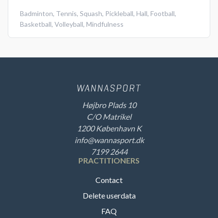
Badminton
,
Tennis
,
Squash
,
Pickleball
,
Hall
,
Football
,
Basketball
,
Volleyball
,
Mindfulness
Højbro Plads 10
C/O Matrikel
1200 København K
info@wannasport.dk
7199 2644
PRACTITIONERS
Contact
Delete userdata
FAQ