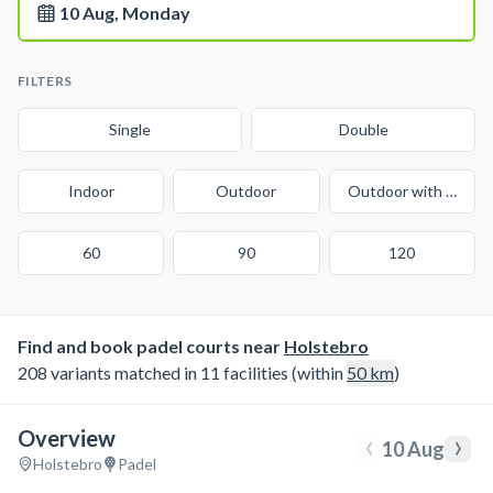
10 Aug, Monday
FILTERS
Single
Double
Indoor
Outdoor
Outdoor with cover
60
90
120
Find and book padel courts near
Holstebro
208 variants matched in 11 facilities (within
50
km
)
Overview
‹
›
10 Aug
Holstebro
Padel