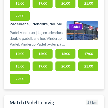
18:00
19:00
20:00
21:00
22:00
Padelbane, udendørs, double
Padel
Padel Vinderup | Lej en udendørs
double padelbane hos Vinderup
Padel. Vinderup Padel byder på 2
doublebaner og 1 single
14:00
15:00
16:00
17:00
padelbane, som alle er udendørs.
Medbring selv bolde og padelbat.
18:00
19:00
20:00
21:00
22:00
Match Padel Lemvig
29
km