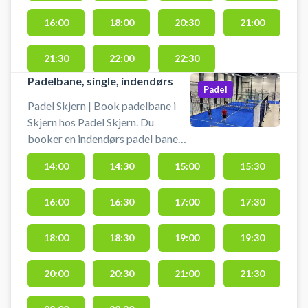
Padelbanen er en doublebane, til 4
16:00
18:00
20:30
21:00
personer. Lånebats er altid
inkluderet i banelejen, men vi
garanterer ikke lånebats tilstand.
21:30
22:00
22:30
Padelbane, single, indendørs
Padel
Padel Skjern | Book padelbane i
Skjern hos Padel Skjern. Du
booker en indendørs padel bane
(single, til 2 personer) hos Padel
14:00
14:30
15:00
15:30
Skjern. Lånebats er altid inkluderet
i banelejen, men vi garanterer ikke
16:00
16:30
17:00
17:30
lånebats tilstand.
18:00
18:30
19:00
19:30
20:00
20:30
21:00
21:30