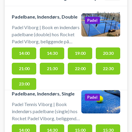
Book a court
Padelbane, Indendørs, Double
Padel
Padel Viborg | Book en indendørs
padelbane (double) hos Rocket
Padel Viborg, beliggende på
Fabrikvej 16A, Viborg. Book
14:00
14:30
19:00
20:30
padel og spil padel i Viborg på
indendørs padelbaner i Rocket
21:00
21:30
22:00
22:30
Padel Padelcenter.
23:00
Padelbane, Indendørs, Single
Padel
Padel Tennis Viborg | Book
indendørs padelbane (single) hos
Rocket Padel Viborg, beliggende
på Fabrikvej 16A, Viborg. Book
14:00
14:30
15:00
15:30