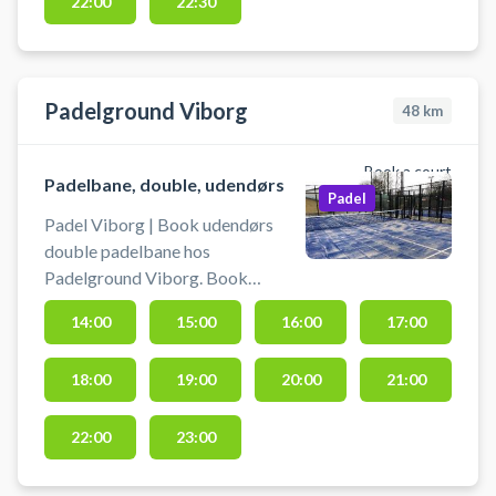
22:00
22:30
Padelground Viborg
48
km
Book a court
Padelbane, double, udendørs
Padel
Padel Viborg | Book udendørs
double padelbane hos
Padelground Viborg. Book
padelbanen og spil padel i Viborg
14:00
15:00
16:00
17:00
på udendørsbaner. Padelground i
Viborg byder på 2 padel tennis
18:00
19:00
20:00
21:00
baner, hvor du kan låne padelbat i
Legelands receptions åbningstid.
Har kan du også købe bolde til din
22:00
23:00
padelkamp.