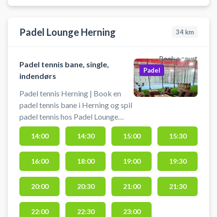
Padel Lounge Herning
34
km
Book a court
Padel tennis bane, single,
Padel
indendørs
Padel tennis Herning | Book en
padel tennis bane i Herning og spil
padel tennis hos Padel Lounge
indendørs i et padelcenter i
14:00
14:30
15:00
15:30
centrum af byen. Banen du booker
er en single padel tennis bane for 2
16:00
18:00
19:00
19:30
spillere. Padel Lounge Herning har
i alt 1 singbane og 4 double padel
tennis baner. Du låner gratis bat
20:00
20:30
21:00
21:30
og bolde og parkering er gratis
foran Padel Louge padelcenter der
22:00
22:30
23:00