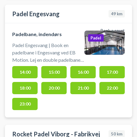
Padel Engesvang
49
km
Book a court
Padelbane, indendørs
Padel
Padel Engesvang | Book en
padelbane i Engesvang ved EB
Motion. Lej en double padelbane
og spil indendørs padel i
14:00
15:00
16:00
17:00
Engesvang. Ved padel i Engesvang
tilbydes der låne bat og bolde,
18:00
20:00
21:00
22:00
hvis du ikke selv skulle have dette.
23:00
Rocket Padel Viborg - Fabrikvej
50
km