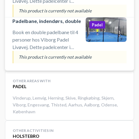
Livøvej. Dette padelcenter i
Viborg byder på 11 indendørs
This product is currently not available
padelbaner, 8 double- og 3
Padelbane, indendørs, double
singlebaner og kaldes også
Padel
Viborg Padel Factory Livøvej.
Book en double padelbane til 4
<b>Gratis lånebat i centrene</b>
personer hos Viborg Padel
<b>Køb bolde og
Livøvej. Dette padelcenter i
drikkevarer</b> <b>Bad og
Viborg byder 11 indendørs
This product is currently not available
omklædning</b>
padelbaner, 3 single- og 8
doublebaner og kaldes også
Viborg Padel Factory Livøvej.
OTHER AREAS WITH
<b>Gratis lånebat i centrene</b>
PADEL
<b>Køb bolde og
Vinderup
,
Lemvig
,
Herning
,
Skive
,
Ringkøbing
,
Skjern
,
drikkevarer</b> <b>Bad og
Viborg
,
Engesvang
,
Thisted
,
Aarhus
,
Aalborg
,
Odense
,
omklædning</b>
København
OTHER ACTIVITIES IN
HOLSTEBRO