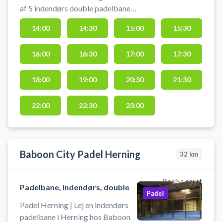
af 5 indendørs double padelbaner
og spil padel i Lemvig hos Match
14:00
14:30
15:00
15:30
Padel Lemvig padelcenter på
Nyvang 8, 7620 Lemvig. Der er
16:00
16:30
17:00
17:30
gratis parkering ved booking af
padelbane hos Match Padel i
Lemvig. Gratis padel bat kan lånes
18:00
19:00
20:30
21:30
og bolde kan købes i padelhallen i
Lemvig.
22:00
22:30
23:00
Baboon City Padel Herning
32
km
Book a court
Padelbane, indendørs, double
Padel
Padel Herning | Lej en indendørs
padelbane i Herning hos Baboon