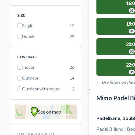
16:0
31
SIZE
18:0
Single
12
31
Double
29
20:0
32
COVERAGE
22:0
Indoor
26
35
Outdoor
14
← Use filters on the l
Outdoor with cover
2
FACILITIES WITH AVAI
Mimo Padel Bi
See on map
Padelbane, doubl
Padel Billund | Boo
OTHER AREAS WITH