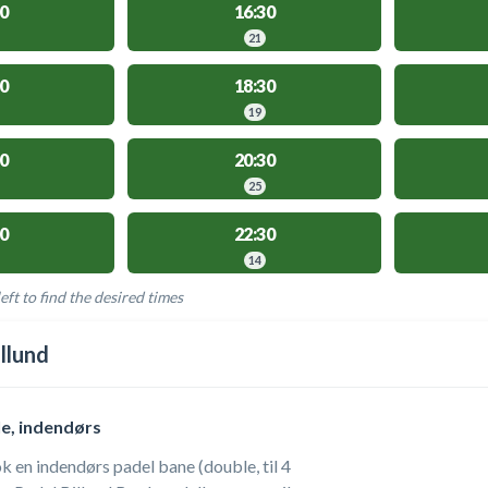
0
16:30
21
0
18:30
19
0
20:30
25
0
22:30
14
eft to find the desired times
LABLE ACTIVITIES
llund
e, indendørs
k en indendørs padel bane (double, til 4