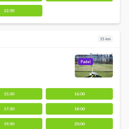
22:30
15
km
Book a court
Padel
15:30
16:00
17:30
18:00
19:30
20:00