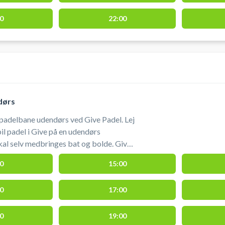
0
22:00
dørs
padelbane udendørs ved Give Padel. Lej
il padel i Give på en udendørs
l selv medbringes bat og bolde. Give
nde ved søndermarkshallen. Banen
0
15:00
ive Tennisklub. Gratis parkering ved
-give #spil-padel-tennis-i-give
0
17:00
0
19:00