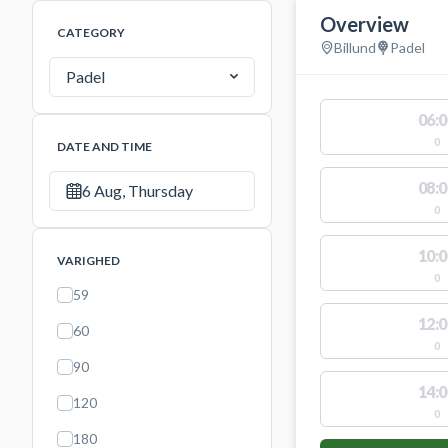
Overview
CATEGORY
Billund
Padel
Padel
06:0
0
DATE AND TIME
08:0
6 Aug, Thursday
0
10:0
VARIGHED
0
59
12:0
60
0
90
14:0
120
0
180