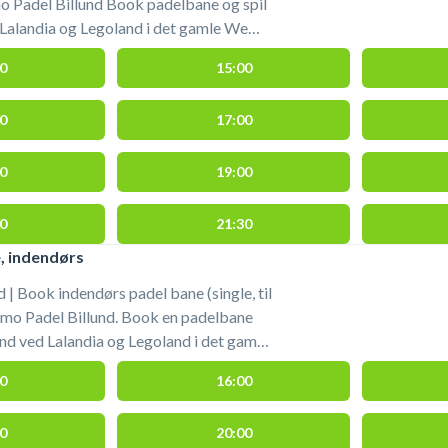
o Padel Billund Book padelbane og spil
d Lalandia og Legoland i det gamle We
 altid fri afbenyttelse
0
15:00
teret. Der er mulighed for
ring indendørssko.
0
17:00
0
19:00
0
21:30
e, indendørs
d | Book indendørs padel bane (single, til
imo Padel Billund. Book en padelbane
lund ved Lalandia og Legoland i det gamle
WAP). Der er altid fri
0
16:00
Bolde kan købes i centeret. Der er
ædning. Medbring indendørssko.
0
20:00