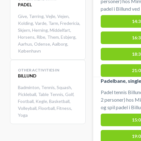
personer) hos Mim
PADEL
padel i Billund ve
Are Padel Padelcenter (WAP). Der er
Give
,
Tørring
,
Vejle
,
Vejen
,
14:3
Kolding
,
Varde
,
Tarm
,
Fredericia
,
af bat. Bolde kan købes i cen
Skjern
,
Herning
,
Middelfart
,
omklædning. Medb
Horsens
,
Ribe
,
Them
,
Esbjerg
,
16:3
Aarhus
,
Odense
,
Aalborg
,
København
18:3
OTHER ACTIVITIES IN
21:0
BILLUND
Padelbane, singl
Badminton
,
Tennis
,
Squash
,
Padel tennis Billun
Pickleball
,
Table Tennis
,
Golf
,
2 personer) hos M
Football
,
Kegle
,
Basketball
,
og spil padel i Bil
Volleyball
,
Floorball
,
Fitness
,
We Are Padel Padelcenter (
Yoga
15:0
afbenyttelse af bat. 
mulighed for omkl
19:0