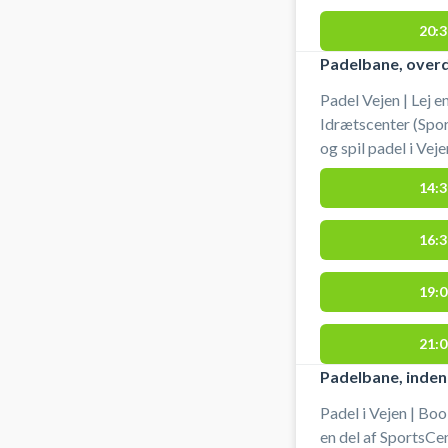
20:3
Padelbane, over
Padel Vejen | Lej 
Idrætscenter (Spo
og spil padel i Ve
doublebane. Lej ba
14:3
receptionen, der l
#padelbane-vejen 
16:3
#spil-padel-vejen
19:0
21:0
Padelbane, inden
Padel i Vejen | Bo
en del af SportsCe