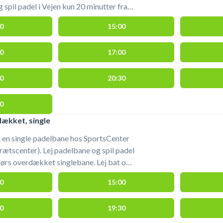
spil padel i Vejen kun 20 minutter fra
ndendørsbaner i SportsbyHuset. Bat kan
0
15:00
es i Sportsbooking / receptionen, der
#padel-indendoers-vejen
0
17:00
#padel-i-vejen #book-padel-vejen
0
20:30
0
ækket, single
 en single padelbane hos SportsCenter
ætscenter). Lej padelbane og spil padel
dørs overdækket singlebane. Lej bat og
booking / receptionen, der ligger lige
0
15:00
 #book-
vejen
0
19:30