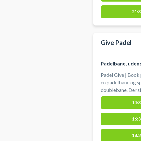
21:3
Give Padel
Padelbane, uden
Padel Give | Book 
en padelbane og sp
doublebane. Der ska
Padel, er beligge
14:3
administreres af G
banen. #padel
16:3
18:3