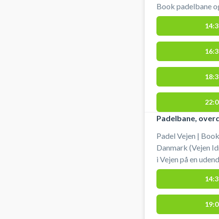
Book padelbane og 
Kolding på en af i
14:3
lejes og bolde køb
ligger lige ved hovedindgangen. 
16:3
#padelbane-vejen 
#spil-padel-vejen
18:3
22:0
Padelbane, overd
Padel Vejen | Book
Danmark (Vejen Idr
i Vejen på en uden
køb bolde i Sports
14:3
ved hovedindgangen. #padel-i-vejen #vejen-padel
padel #spil-padel-
19:0