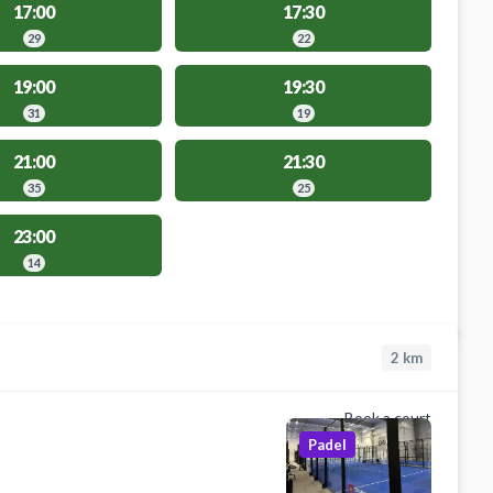
17:00
17:30
29
22
19:00
19:30
31
19
21:00
21:30
35
25
23:00
14
2
km
Book a court
Padel