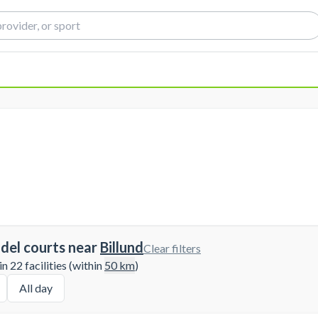
del courts near
Billund
Clear filters
 22 facilities (within
50
km
)
All day