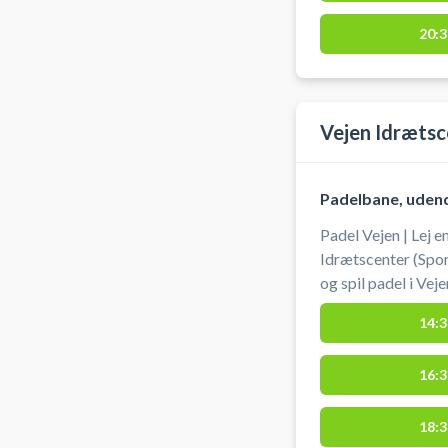
20:3
Vejen Idrætsc
Padelbane, uden
Padel Vejen | Lej 
Idrætscenter (Spo
og spil padel i Ve
personer. Lej bat 
14:3
receptionen, der ligg
vejen #padel-i-ve
16:3
vejen
18:3