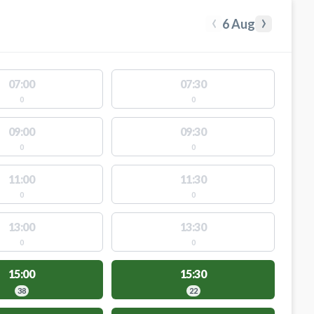
‹
›
6 Aug
07:00
07:30
0
0
09:00
09:30
0
0
11:00
11:30
0
0
13:00
13:30
0
0
15:00
15:30
38
22