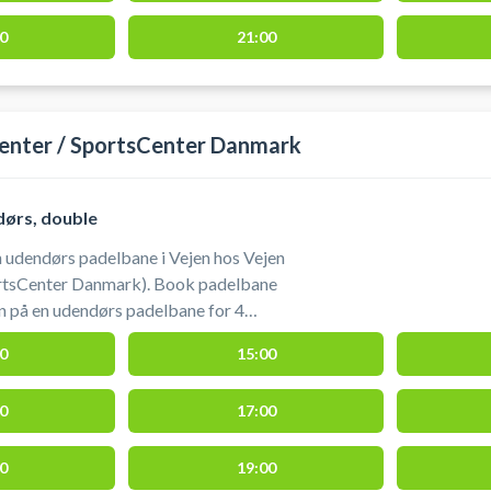
0
21:00
enter / SportsCenter Danmark
dørs, double
en udendørs padelbane i Vejen hos Vejen
rtsCenter Danmark). Book padelbane
jen på en udendørs padelbane for 4
og køb bolde i Sportsbooking /
0
15:00
er lige ved hovedindgangen. #padel-
jen #book-padelbane-vejen #spil-padel-
0
17:00
0
19:00