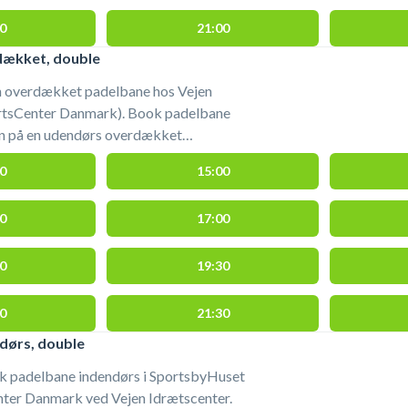
0
21:00
dækket, double
en overdækket padelbane hos Vejen
rtsCenter Danmark). Book padelbane
jen på en udendørs overdækket
t og køb bolde i Sportsbooking /
0
15:00
igger lige ved hovedindgangen.
#padel-i-vejen #book-padel-vejen
0
17:00
0
19:30
0
21:30
dørs, double
ok padelbane indendørs i SportsbyHuset
nter Danmark ved Vejen Idrætscenter.